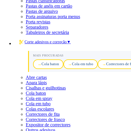
Pastas classificadoras
Pastas de anéis em cartão
Pastas de arquivo
Porta assinaturas porta menus
Porta revistas
Separadores
Tabuleiros de secretária
Corte adesivos e correção
▼
MAIS PROCURADAS
Cola baton
Cola em tubo
Correctores de f
Abre cartas
Apara lápis
Cisalhas e guilhotinas
Cola baton
Cola em spray
Cola em tubo
Colas escolares
Correctores de fita
Correctores de frasco
Expositor de correctores
Outros adesivos