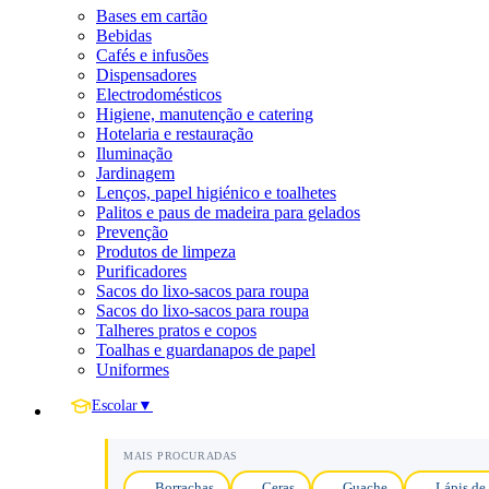
Bases em cartão
Bebidas
Cafés e infusões
Dispensadores
Electrodomésticos
Higiene, manutenção e catering
Hotelaria e restauração
Iluminação
Jardinagem
Lenços, papel higiénico e toalhetes
Palitos e paus de madeira para gelados
Prevenção
Produtos de limpeza
Purificadores
Sacos do lixo-sacos para roupa
Sacos do lixo-sacos para roupa
Talheres pratos e copos
Toalhas e guardanapos de papel
Uniformes
Escolar
▼
MAIS PROCURADAS
Borrachas
Ceras
Guache
Lápis de