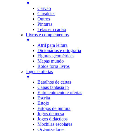
▼
Carvão
Cavaletes
Outros
Pinturas
Telas em cartão
Livros e complementos
▼
Atril para leitura
Dicionários e ortografia
Figuras geométricas
Mapas mundo
Rolos forra livros
Jogos e ofertas
▼
Baralhos de cartas
Capas fantasia lp
Entretenimento e ofertas
Escrita
Estojo
Estojos de pintura
Jogos de mesa
Jogos didácticos
Mochilas escolares
Organizadores