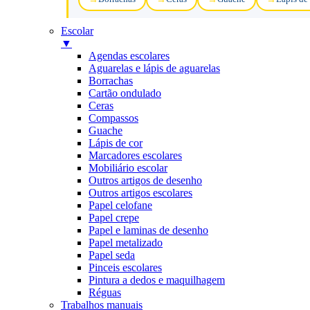
Escolar
▼
Agendas escolares
Aguarelas e lápis de aguarelas
Borrachas
Cartão ondulado
Ceras
Compassos
Guache
Lápis de cor
Marcadores escolares
Mobiliário escolar
Outros artigos de desenho
Outros artigos escolares
Papel celofane
Papel crepe
Papel e laminas de desenho
Papel metalizado
Papel seda
Pinceis escolares
Pintura a dedos e maquilhagem
Réguas
Trabalhos manuais