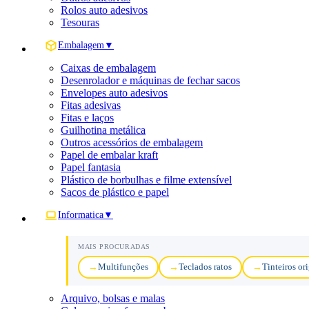
Rolos auto adesivos
Tesouras
Embalagem
▼
Caixas de embalagem
Desenrolador e máquinas de fechar sacos
Envelopes auto adesivos
Fitas adesivas
Fitas e laços
Guilhotina metálica
Outros acessórios de embalagem
Papel de embalar kraft
Papel fantasia
Plástico de borbulhas e filme extensível
Sacos de plástico e papel
Informatica
▼
MAIS PROCURADAS
Multifunções
Teclados ratos
Tinteiros or
Arquivo, bolsas e malas