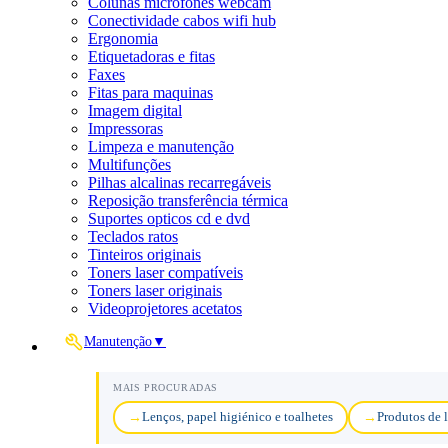
Colunas microfones webcam
Conectividade cabos wifi hub
Ergonomia
Etiquetadoras e fitas
Faxes
Fitas para maquinas
Imagem digital
Impressoras
Limpeza e manutenção
Multifunções
Pilhas alcalinas recarregáveis
Reposição transferência térmica
Suportes opticos cd e dvd
Teclados ratos
Tinteiros originais
Toners laser compatíveis
Toners laser originais
Videoprojetores acetatos
Manutenção
▼
MAIS PROCURADAS
Lenços, papel higiénico e toalhetes
Produtos de 