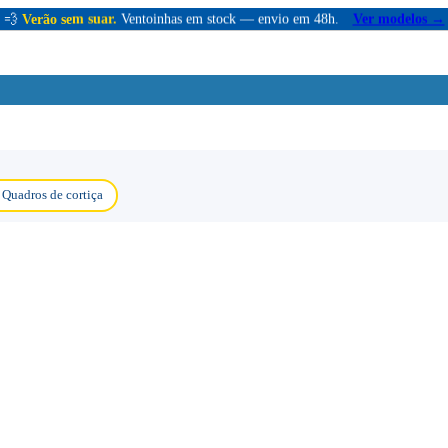
💨
Verão sem suar.
Ventoinhas em stock — envio em 48h.
Ver modelos →
Quadros de cortiça