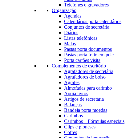
Telefones e gravadores
Organização
Agendas
Calendários porta calendários
Conjuntos de secretária
Diários
Listas telefónicas
Malas
Pastas porta documentos
Pastas porta folio em pele
Porta cartões visita
Complementos de escritório
Agrafadores de secretária
Agrafadores de bolso
Agrafes
Almofadas para carimbo
Apoia livros
Artigos de secretária
Balanças
Bandeja porta moedas
Carimbos
Carimbos – Fórmulas especiais
Clips e pioneses
Cofres
Conjuntos de impressão