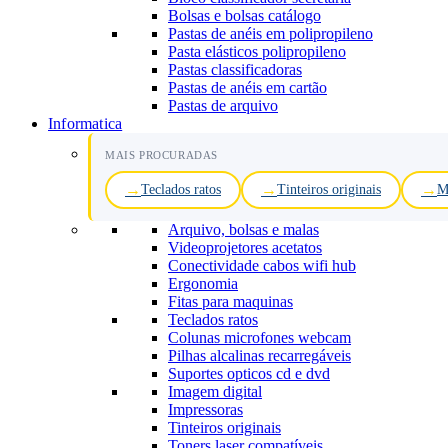
Bolsas e bolsas catálogo
Pastas de anéis em polipropileno
Pasta elásticos polipropileno
Pastas classificadoras
Pastas de anéis em cartão
Pastas de arquivo
Informatica
MAIS PROCURADAS
Teclados ratos
Tinteiros originais
M
Arquivo, bolsas e malas
Videoprojetores acetatos
Conectividade cabos wifi hub
Ergonomia
Fitas para maquinas
Teclados ratos
Colunas microfones webcam
Pilhas alcalinas recarregáveis
Suportes opticos cd e dvd
Imagem digital
Impressoras
Tinteiros originais
Toners laser compatíveis