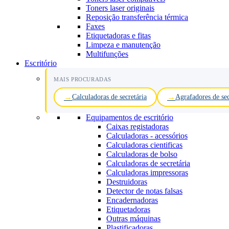
Toners laser originais
Reposição transferência térmica
Faxes
Etiquetadoras e fitas
Limpeza e manutenção
Multifunções
Escritório
MAIS PROCURADAS
Calculadoras de secretária
Agrafadores de sec
Equipamentos de escritório
Caixas registadoras
Calculadoras - acessórios
Calculadoras cientificas
Calculadoras de bolso
Calculadoras de secretária
Calculadoras impressoras
Destruidoras
Detector de notas falsas
Encadernadoras
Etiquetadoras
Outras máquinas
Plastificadoras