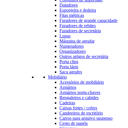
Datadores
Esponjeira e dedeira
Fitas métricas
Furadores de grande capacidade
Furadores de rebites
Furadores de secretária
Lupas
Máquina de agrafar
Numeradores
Organizadores
Outros artigos de secretária
Porta clips
Porta lápis
Saca agrafes
Mobiliário
Acessórios de mobiliário
Armários
Armários porta-chaves
Bengaleiros e cabides
Cadeiras
Caixas fortes / cofres
Candeeiros de escritório
Carros para arquivo suspenso
Cesto de papéis