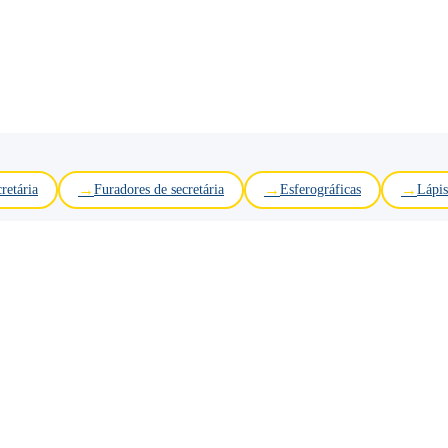
retária
Furadores de secretária
Esferográficas
Lápis