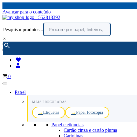
Avançar para o conteúdo
Pesquisar produtos...
×
encomendar por telefone :
216 003 523
(chamada rede fixa nacional)
Carrinho
0
Papel
MAIS PROCURADAS
Etiquetas
Papel fotocópia
Papel e etiquetas
Cartão cinza e cartão pluma
Cartolinas