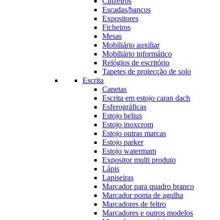
Cinzeiros
Escadas/bancos
Expositores
Ficheiros
Mesas
Mobiliário auxiliar
Mobiliário informático
Relógios de escritório
Tapetes de protecção de solo
Escrita
Canetas
Escrita em estojo caran dach
Esferográficas
Estojo belius
Estojo inoxcrom
Estojo outras marcas
Estojo parker
Estojo watermam
Expositor multi produto
Lápis
Lapiseiras
Marcador para quadro branco
Marcador ponta de agulha
Marcadores de feltro
Marcadores e outros modelos