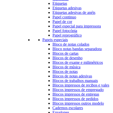
Etiquetas
Etiquetas adesivas
Etiquetas adesivas de anéis
Papel continuo
Papel de cor
Papel especial para impressora
Papel fotocópia
Papel reprográfico
Papeis especiais
Bloco de notas colados
Bloco notas bandas separadora
Blocos de cartas
Blocos de desenho
Blocos de exame e milimétricos
Blocos de música
Blocos de notas
Blocos de notas adesivas
Blocos de trabalhos manuais
Blocos impressos de recibos e vales
Blocos impressos de empregado
Blocos impressos de entregas
Blocos impressos de pedidos
Blocos impressos outros modelo
Cadernos escolares
Envelopes