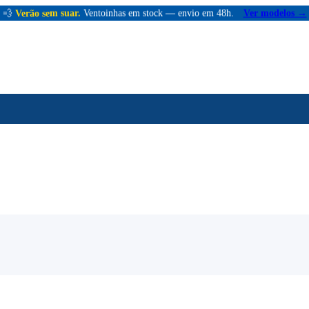
💨
Verão sem suar.
Ventoinhas em stock — envio em 48h.
Ver modelos →