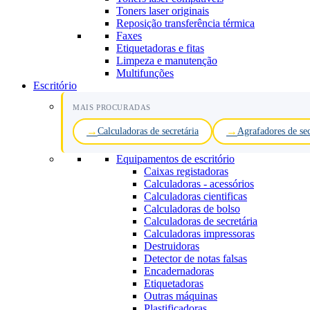
Toners laser originais
Reposição transferência térmica
Faxes
Etiquetadoras e fitas
Limpeza e manutenção
Multifunções
Escritório
MAIS PROCURADAS
Calculadoras de secretária
Agrafadores de sec
Equipamentos de escritório
Caixas registadoras
Calculadoras - acessórios
Calculadoras cientificas
Calculadoras de bolso
Calculadoras de secretária
Calculadoras impressoras
Destruidoras
Detector de notas falsas
Encadernadoras
Etiquetadoras
Outras máquinas
Plastificadoras