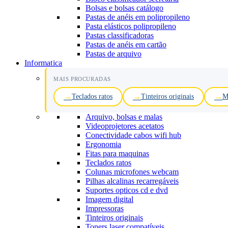
Bolsas e bolsas catálogo
Pastas de anéis em polipropileno
Pasta elásticos polipropileno
Pastas classificadoras
Pastas de anéis em cartão
Pastas de arquivo
Informatica
MAIS PROCURADAS
Teclados ratos
Tinteiros originais
M
Arquivo, bolsas e malas
Videoprojetores acetatos
Conectividade cabos wifi hub
Ergonomia
Fitas para maquinas
Teclados ratos
Colunas microfones webcam
Pilhas alcalinas recarregáveis
Suportes opticos cd e dvd
Imagem digital
Impressoras
Tinteiros originais
Toners laser compatíveis