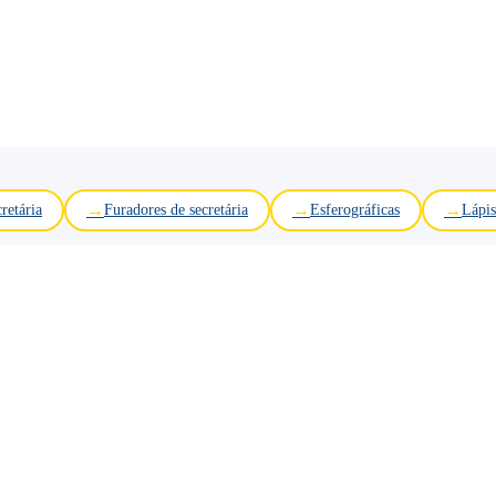
retária
Furadores de secretária
Esferográficas
Lápis