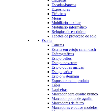
Cinzeiros
Escadas/bancos
Expositores
Ficheiros
Mesas
Mobiliário auxiliar
Mobiliário informático
Relógios de escritório
Tapetes de protecção de solo
Escrita
Canetas
Escrita em estojo caran dach
Esferográficas
Estojo belius
Estojo inoxcrom
Estojo outras marcas
Estojo parker
Estojo watermam
Expositor multi produto
Lápis
Lapiseiras
Marcador para quadro branco
Marcador ponta de agulha
Marcadores de feltro
Marcadores e outros modelos