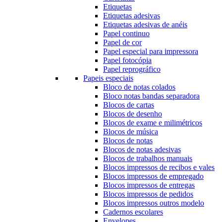
Etiquetas
Etiquetas adesivas
Etiquetas adesivas de anéis
Papel continuo
Papel de cor
Papel especial para impressora
Papel fotocópia
Papel reprográfico
Papeis especiais
Bloco de notas colados
Bloco notas bandas separadora
Blocos de cartas
Blocos de desenho
Blocos de exame e milimétricos
Blocos de música
Blocos de notas
Blocos de notas adesivas
Blocos de trabalhos manuais
Blocos impressos de recibos e vales
Blocos impressos de empregado
Blocos impressos de entregas
Blocos impressos de pedidos
Blocos impressos outros modelo
Cadernos escolares
Envelopes