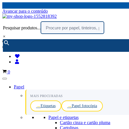
Avançar para o conteúdo
Pesquisar produtos...
×
encomendar por telefone :
216 003 523
(chamada rede fixa nacional)
Carrinho
0
Papel
MAIS PROCURADAS
Etiquetas
Papel fotocópia
Papel e etiquetas
Cartão cinza e cartão pluma
Cartolinas