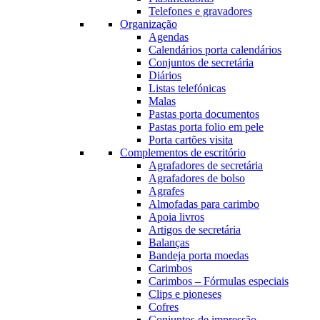
Telefones e gravadores
Organização
Agendas
Calendários porta calendários
Conjuntos de secretária
Diários
Listas telefónicas
Malas
Pastas porta documentos
Pastas porta folio em pele
Porta cartões visita
Complementos de escritório
Agrafadores de secretária
Agrafadores de bolso
Agrafes
Almofadas para carimbo
Apoia livros
Artigos de secretária
Balanças
Bandeja porta moedas
Carimbos
Carimbos – Fórmulas especiais
Clips e pioneses
Cofres
Conjuntos de impressão