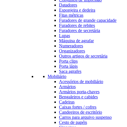
Datadores
Esponjeira e dedeira
Fitas métricas
Furadores de grande capacidade
Furadores de rebites
Furadores de secretária
Lupas
Máquina de agrafar
Numeradores
Organizadores
Outros artigos de secretária
Porta clips
Porta lápis
Saca agrafes
Mobiliário
Acessórios de mobiliário
Armários
Armários porta-chaves
Bengaleiros e cabides
Cadeiras
Caixas fortes / cofres
Candeeiros de escritório
Carros para arquivo suspenso
Cesto de papéis