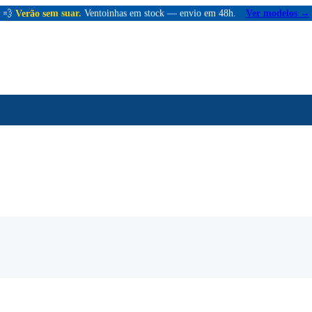
💨
Verão sem suar.
Ventoinhas em stock — envio em 48h.
Ver modelos →