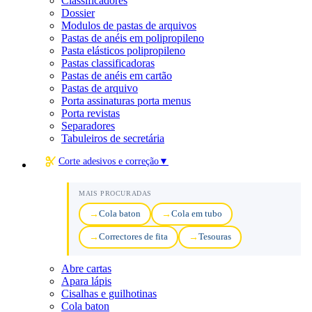
Classificadores
Dossier
Modulos de pastas de arquivos
Pastas de anéis em polipropileno
Pasta elásticos polipropileno
Pastas classificadoras
Pastas de anéis em cartão
Pastas de arquivo
Porta assinaturas porta menus
Porta revistas
Separadores
Tabuleiros de secretária
Corte adesivos e correção
▼
MAIS PROCURADAS
Cola baton
Cola em tubo
Correctores de fita
Tesouras
Abre cartas
Apara lápis
Cisalhas e guilhotinas
Cola baton