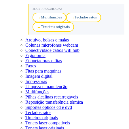
MAIS PROCURADAS
Multifunções
Teclados ratos
Tinteiros originais
Arquivo, bolsas e malas
Colunas microfones webcam
Conectividade cabos wifi hub
Ergonomia
Etiquetadoras e fitas
Faxes
Fitas para maquinas
Imagem digital
Impressoras
Limpeza e manutenção
Multifunções
Pilhas alcalinas recarregáveis
Reposição transferência térmica
Suportes opticos cd e dvd
Teclados ratos
Tinteiros originais
Toners laser compatíveis
Toners laser originais