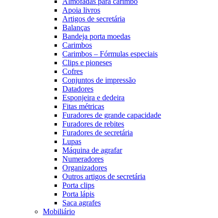
Almofadas para carimbo
Apoia livros
Artigos de secretária
Balanças
Bandeja porta moedas
Carimbos
Carimbos – Fórmulas especiais
Clips e pioneses
Cofres
Conjuntos de impressão
Datadores
Esponjeira e dedeira
Fitas métricas
Furadores de grande capacidade
Furadores de rebites
Furadores de secretária
Lupas
Máquina de agrafar
Numeradores
Organizadores
Outros artigos de secretária
Porta clips
Porta lápis
Saca agrafes
Mobiliário