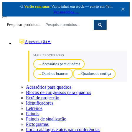
💨
Verão sem suar.
Ventoinhas em stock — envio em 48h.
×
Ver modelos →
Pesquisar produtos...
Apresentação
▼
MAIS PROCURADAS
Acessórios para quadros
Quadros brancos
Quadros de cortiça
Acessórios para quadros
Blocos de congressos para quadros
Ecrã de projecção
Identificadores
Letreiros
Paineis
Paineis de sinalização
Pictogramas
Porta-catálogos e atris para conferências