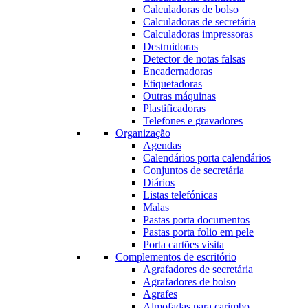
Calculadoras de bolso
Calculadoras de secretária
Calculadoras impressoras
Destruidoras
Detector de notas falsas
Encadernadoras
Etiquetadoras
Outras máquinas
Plastificadoras
Telefones e gravadores
Organização
Agendas
Calendários porta calendários
Conjuntos de secretária
Diários
Listas telefónicas
Malas
Pastas porta documentos
Pastas porta folio em pele
Porta cartões visita
Complementos de escritório
Agrafadores de secretária
Agrafadores de bolso
Agrafes
Almofadas para carimbo