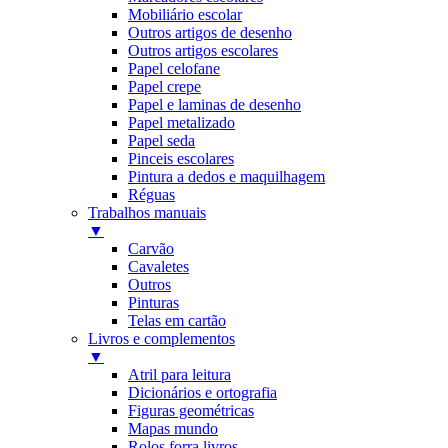
Mobiliário escolar
Outros artigos de desenho
Outros artigos escolares
Papel celofane
Papel crepe
Papel e laminas de desenho
Papel metalizado
Papel seda
Pinceis escolares
Pintura a dedos e maquilhagem
Réguas
Trabalhos manuais
▼
Carvão
Cavaletes
Outros
Pinturas
Telas em cartão
Livros e complementos
▼
Atril para leitura
Dicionários e ortografia
Figuras geométricas
Mapas mundo
Rolos forra livros