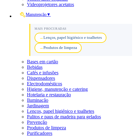
Videoprojetores acetatos
Manutenção
▼
MAIS PROCURADAS
Lenços, papel higiénico e toalhetes
Produtos de limpeza
Bases em cartão
Bebidas
Cafés e infusões
Dispensadores
Electrodomésticos
Higiene, manutenção e catering
Hotelaria e restauração
Iluminação
Jardinagem
Lenços, papel higiénico e toalhetes
Palitos e paus de madeira para gelados
Prevenção
Produtos de limpeza
Purificadores