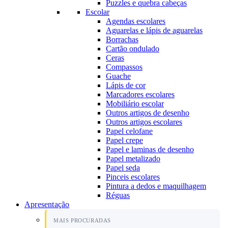
Puzzles e quebra cabeças
Escolar
Agendas escolares
Aguarelas e lápis de aguarelas
Borrachas
Cartão ondulado
Ceras
Compassos
Guache
Lápis de cor
Marcadores escolares
Mobiliário escolar
Outros artigos de desenho
Outros artigos escolares
Papel celofane
Papel crepe
Papel e laminas de desenho
Papel metalizado
Papel seda
Pinceis escolares
Pintura a dedos e maquilhagem
Réguas
Apresentação
MAIS PROCURADAS