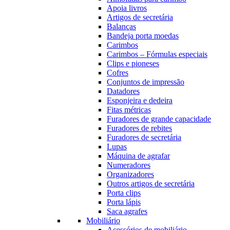
Apoia livros
Artigos de secretária
Balanças
Bandeja porta moedas
Carimbos
Carimbos – Fórmulas especiais
Clips e pioneses
Cofres
Conjuntos de impressão
Datadores
Esponjeira e dedeira
Fitas métricas
Furadores de grande capacidade
Furadores de rebites
Furadores de secretária
Lupas
Máquina de agrafar
Numeradores
Organizadores
Outros artigos de secretária
Porta clips
Porta lápis
Saca agrafes
Mobiliário
Acessórios de mobiliário