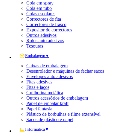
Cola em spray
Cola em tubo
Colas escolares
Correctores de fita
Correctores de frasco
Expositor de correctores
Outros adesivos
Rolos auto adesivos
Tesouras
Embalagem
▼
Caixas de embalagem
Desenrolador e máquinas de fechar sacos
Envelopes auto adesivos
Fitas adesivas
Fitas e laços
Guilhotina metálica
Outros acessórios de embalagem
Papel de embalar kraft
Papel fantasia
Plástico de borbulhas e filme extensível
Sacos de plástico e papel
Informatica
▼