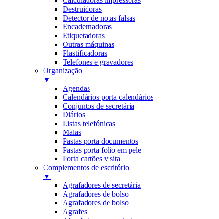
Calculadoras impressoras
Destruidoras
Detector de notas falsas
Encadernadoras
Etiquetadoras
Outras máquinas
Plastificadoras
Telefones e gravadores
Organização
▼
Agendas
Calendários porta calendários
Conjuntos de secretária
Diários
Listas telefónicas
Malas
Pastas porta documentos
Pastas porta folio em pele
Porta cartões visita
Complementos de escritório
▼
Agrafadores de secretária
Agrafadores de bolso
Agrafadores de bolso
Agrafes