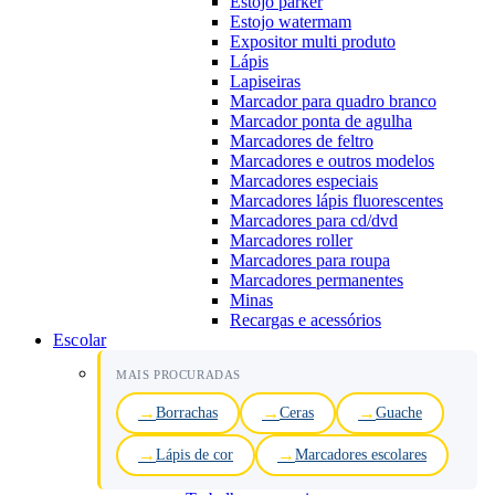
Estojo parker
Estojo watermam
Expositor multi produto
Lápis
Lapiseiras
Marcador para quadro branco
Marcador ponta de agulha
Marcadores de feltro
Marcadores e outros modelos
Marcadores especiais
Marcadores lápis fluorescentes
Marcadores para cd/dvd
Marcadores roller
Marcadores para roupa
Marcadores permanentes
Minas
Recargas e acessórios
Escolar
MAIS PROCURADAS
Borrachas
Ceras
Guache
Lápis de cor
Marcadores escolares