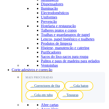
Dispensadores
Iluminação
Electrodomésticos
Uniformes
Prevenção
Hotelaria e restauração
Talheres pratos e copos
Toalhas e guardanapos de papel
Lenços, papel higiénico e toalhetes
Produtos de limpeza
Higiene, manutenção e catering
Purificadores
Sacos do lixo-sacos para roupa
Palitos e paus de madeira para gelados
Ventoinhas
Corte adesivos e correção
MAIS PROCURADAS
Correctores de fita
Cola baton
Cola em tubo
Tesouras
Abre cartas