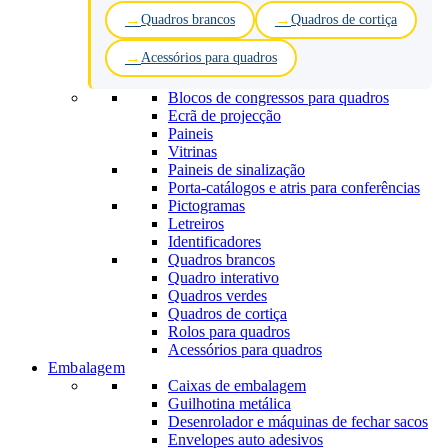
Quadros brancos
Quadros de cortiça
Acessórios para quadros
Blocos de congressos para quadros
Ecrã de projecção
Paineis
Vitrinas
Paineis de sinalização
Porta-catálogos e atris para conferências
Pictogramas
Letreiros
Identificadores
Quadros brancos
Quadro interativo
Quadros verdes
Quadros de cortiça
Rolos para quadros
Acessórios para quadros
Embalagem
Caixas de embalagem
Guilhotina metálica
Desenrolador e máquinas de fechar sacos
Envelopes auto adesivos