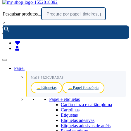
Pesquisar produtos...
×
encomendar por telefone :
216 003 523
(chamada rede fixa nacional)
Papel
MAIS PROCURADAS
Etiquetas
Papel fotocópia
Papel e etiquetas
Cartão cinza e cartão pluma
Cartolinas
Etiquetas
Etiquetas adesivas
Etiquetas adesivas de anéis
Papel continuo