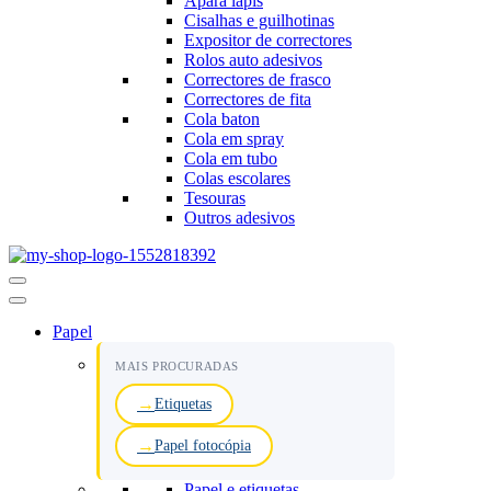
Apara lápis
Cisalhas e guilhotinas
Expositor de correctores
Rolos auto adesivos
Correctores de frasco
Correctores de fita
Cola baton
Cola em spray
Cola em tubo
Colas escolares
Tesouras
Outros adesivos
Menu
de
navegação
Papel
MAIS PROCURADAS
Etiquetas
Papel fotocópia
Papel e etiquetas