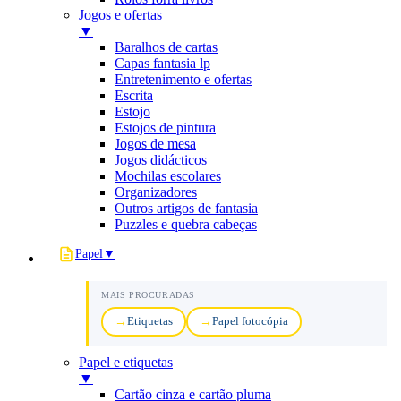
Jogos e ofertas
▼
Baralhos de cartas
Capas fantasia lp
Entretenimento e ofertas
Escrita
Estojo
Estojos de pintura
Jogos de mesa
Jogos didácticos
Mochilas escolares
Organizadores
Outros artigos de fantasia
Puzzles e quebra cabeças
Papel
▼
MAIS PROCURADAS
Etiquetas
Papel fotocópia
Papel e etiquetas
▼
Cartão cinza e cartão pluma