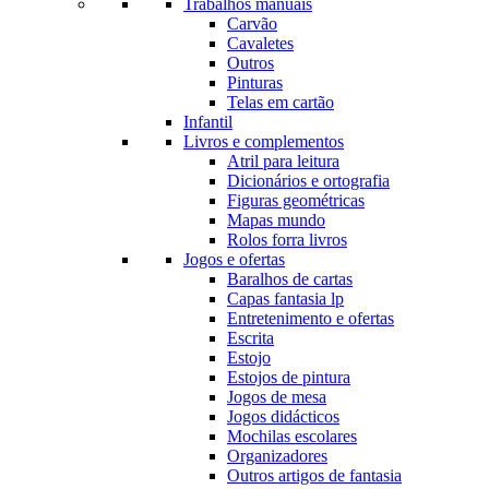
Trabalhos manuais
Carvão
Cavaletes
Outros
Pinturas
Telas em cartão
Infantil
Livros e complementos
Atril para leitura
Dicionários e ortografia
Figuras geométricas
Mapas mundo
Rolos forra livros
Jogos e ofertas
Baralhos de cartas
Capas fantasia lp
Entretenimento e ofertas
Escrita
Estojo
Estojos de pintura
Jogos de mesa
Jogos didácticos
Mochilas escolares
Organizadores
Outros artigos de fantasia