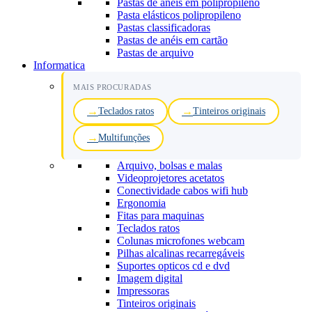
Pastas de anéis em polipropileno
Pasta elásticos polipropileno
Pastas classificadoras
Pastas de anéis em cartão
Pastas de arquivo
Informatica
MAIS PROCURADAS
Teclados ratos
Tinteiros originais
Multifunções
Arquivo, bolsas e malas
Videoprojetores acetatos
Conectividade cabos wifi hub
Ergonomia
Fitas para maquinas
Teclados ratos
Colunas microfones webcam
Pilhas alcalinas recarregáveis
Suportes opticos cd e dvd
Imagem digital
Impressoras
Tinteiros originais