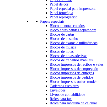
Papel de cor
Papel especial para impressora
Papel fotocópia
Papel reprográfico
Papeis especiais
Bloco de notas colados
Bloco notas bandas separadora
Blocos de cartas
Blocos de desenho
Blocos de exame e milimétricos
Blocos de música
Blocos de notas
Blocos de notas adesivas
Blocos de trabalhos manuais
Blocos impressos de recibos e vales
Blocos impressos de empregado
Blocos impressos de entregas
Blocos impressos de pedidos
Blocos impressos outros modelo
Cadernos escolares
Envelopes
Livros de contabilidade
Rolos para fax
Rolos para máquina de calcular