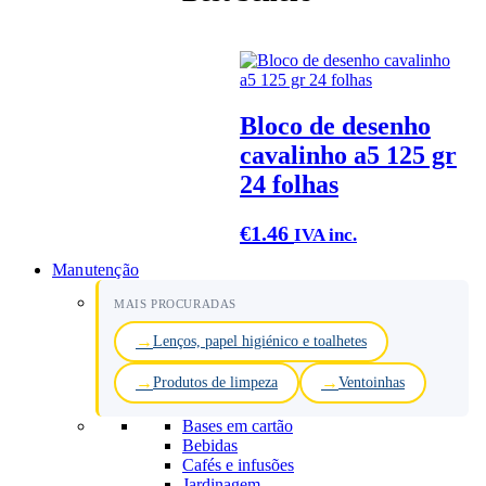
Bloco de desenho
cavalinho a5 125 gr
24 folhas
€
1.46
IVA inc.
Manutenção
MAIS PROCURADAS
Lenços, papel higiénico e toalhetes
Produtos de limpeza
Ventoinhas
Bases em cartão
Bebidas
Cafés e infusões
Jardinagem