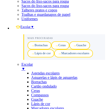
Sacos do lixo-sacos para roupa
Sacos do lixo-sacos para roupa
Talheres pratos e copos
Toalhas e guardanapos de papel
Uniformes
Escolar
▼
MAIS PROCURADAS
Borrachas
Ceras
Guache
Lápis de cor
Marcadores escolares
Escolar
▼
Agendas escolares
Aguarelas e lápis de aguarelas
Borrachas
Cartão ondulado
Ceras
Compassos
Guache
Lápis de cor
Marcadores escolares