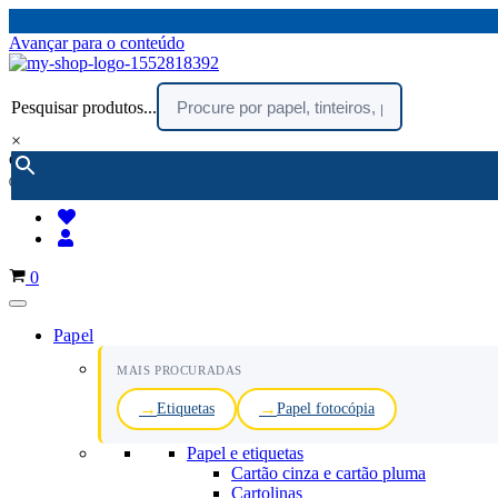
Avançar para o conteúdo
Pesquisar produtos...
×
encomendar por telefone :
216 003 523
(chamada rede fixa nacional)
Carrinho
0
Papel
MAIS PROCURADAS
Etiquetas
Papel fotocópia
Papel e etiquetas
Cartão cinza e cartão pluma
Cartolinas