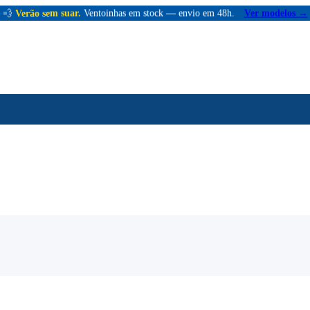
💨
Verão sem suar.
Ventoinhas em stock — envio em 48h.
Ver modelos →