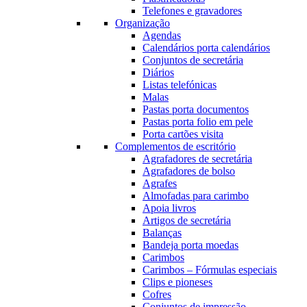
Telefones e gravadores
Organização
Agendas
Calendários porta calendários
Conjuntos de secretária
Diários
Listas telefónicas
Malas
Pastas porta documentos
Pastas porta folio em pele
Porta cartões visita
Complementos de escritório
Agrafadores de secretária
Agrafadores de bolso
Agrafes
Almofadas para carimbo
Apoia livros
Artigos de secretária
Balanças
Bandeja porta moedas
Carimbos
Carimbos – Fórmulas especiais
Clips e pioneses
Cofres
Conjuntos de impressão