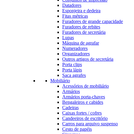
Datadores
Esponjeira e dedeira
Fitas métricas
Furadores de grande capacidade
Furadores de rebites
Furadores de secretária
Lupas
Máquina de agrafar
Numeradores
Organizadores
Outros artigos de secretária
Porta clips
Porta lápis
Saca agrafes
Mobiliário
Acessórios de mobiliário
Armários
Armários porta-chaves
Bengaleiros e cabides
Cadeiras
Caixas fortes / cofres
Candeeiros de escritório
Carros para arquivo suspenso
Cesto de papéis