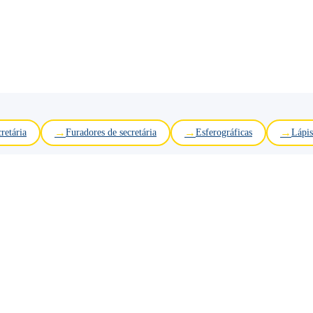
retária
Furadores de secretária
Esferográficas
Lápis