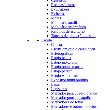
Cinzeiros
Escadas/bancos
Expositores
Ficheiros
Mesas
Mobiliário auxiliar
Mobiliário informático
Relógios de escritório
Tapetes de protecção de solo
Escrita
Canetas
Escrita em estojo caran dach
Esferográficas
Estojo belius
Estojo inoxcrom
Estojo outras marcas
Estojo parker
Estojo watermam
Expositor multi produto
Lápis
Lapiseiras
Marcador para quadro branco
Marcador ponta de agulha
Marcadores de feltro
Marcadores e outros modelos