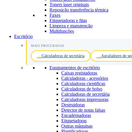
Toners laser originais
Reposição transferência térmica
Faxes
Etiquetadoras e fitas
Limpeza e manutenção
Multifunções
Escritório
MAIS PROCURADAS
Calculadoras de secretária
Agrafadores de sec
Equipamentos de escritório
Caixas registadoras
Calculadoras - acessórios
Calculadoras cientificas
Calculadoras de bolso
Calculadoras de secretária
Calculadoras impressoras
Destruidoras
Detector de notas falsas
Encadernadoras
Etiquetadoras
Outras máquinas
Plastificadoras