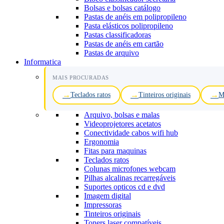
Bolsas e bolsas catálogo
Pastas de anéis em polipropileno
Pasta elásticos polipropileno
Pastas classificadoras
Pastas de anéis em cartão
Pastas de arquivo
Informatica
MAIS PROCURADAS
Teclados ratos
Tinteiros originais
M
Arquivo, bolsas e malas
Videoprojetores acetatos
Conectividade cabos wifi hub
Ergonomia
Fitas para maquinas
Teclados ratos
Colunas microfones webcam
Pilhas alcalinas recarregáveis
Suportes opticos cd e dvd
Imagem digital
Impressoras
Tinteiros originais
Toners laser compatíveis