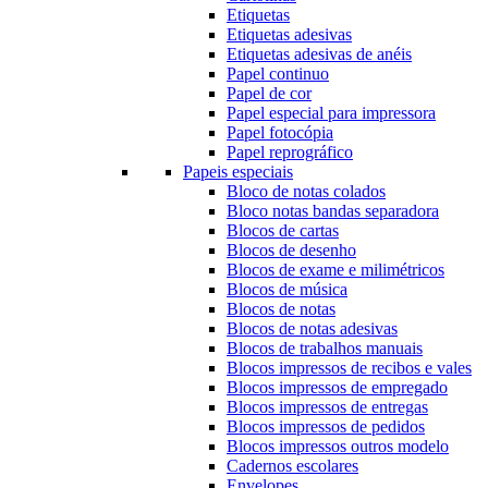
Etiquetas
Etiquetas adesivas
Etiquetas adesivas de anéis
Papel continuo
Papel de cor
Papel especial para impressora
Papel fotocópia
Papel reprográfico
Papeis especiais
Bloco de notas colados
Bloco notas bandas separadora
Blocos de cartas
Blocos de desenho
Blocos de exame e milimétricos
Blocos de música
Blocos de notas
Blocos de notas adesivas
Blocos de trabalhos manuais
Blocos impressos de recibos e vales
Blocos impressos de empregado
Blocos impressos de entregas
Blocos impressos de pedidos
Blocos impressos outros modelo
Cadernos escolares
Envelopes