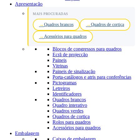
Apresentação
MAIS PROCURADAS
Quadros brancos
Quadros de cortiça
Acessórios para quadros
Blocos de congressos para quadros
Ecrã de projecção
Paineis
Vitrinas
Paineis de sinalização
Porta-catálogos e atris para conferências
Pictogramas
Letreiros
Identificadores
Quadros brancos
Quadro interativo
Quadros verdes
Quadros de cortiça
Rolos para quadros
Acessórios para quadros
Embalagem
Caixas de embalagem