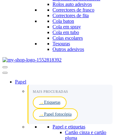
Rolos auto adesivos
Correctores de frasco
Correctores de fita
Cola baton
Cola em spray
Cola em tubo
Colas escolares
Tesouras
Outros adesivos
Menu
de
navegação
Papel
MAIS PROCURADAS
Etiquetas
Papel fotocópia
Papel e etiquetas
Cartão cinza e cartão
pluma