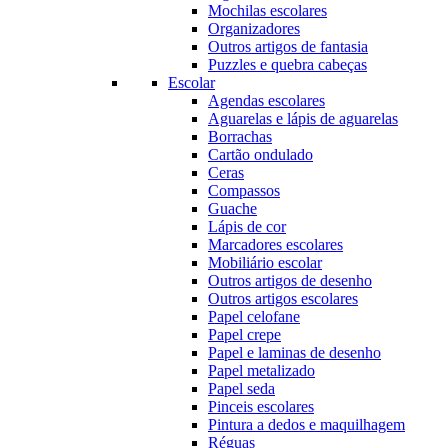
Mochilas escolares
Organizadores
Outros artigos de fantasia
Puzzles e quebra cabeças
Escolar
Agendas escolares
Aguarelas e lápis de aguarelas
Borrachas
Cartão ondulado
Ceras
Compassos
Guache
Lápis de cor
Marcadores escolares
Mobiliário escolar
Outros artigos de desenho
Outros artigos escolares
Papel celofane
Papel crepe
Papel e laminas de desenho
Papel metalizado
Papel seda
Pinceis escolares
Pintura a dedos e maquilhagem
Réguas