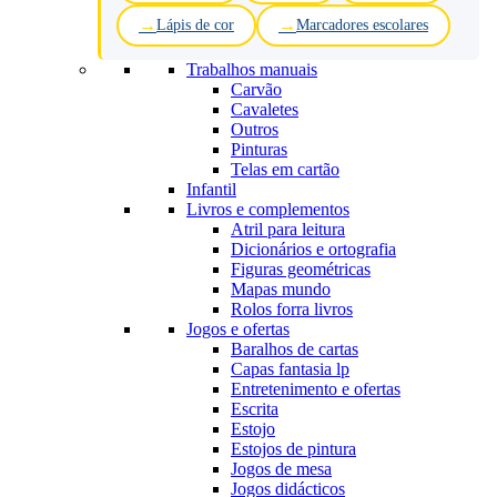
Lápis de cor
Marcadores escolares
Trabalhos manuais
Carvão
Cavaletes
Outros
Pinturas
Telas em cartão
Infantil
Livros e complementos
Atril para leitura
Dicionários e ortografia
Figuras geométricas
Mapas mundo
Rolos forra livros
Jogos e ofertas
Baralhos de cartas
Capas fantasia lp
Entretenimento e ofertas
Escrita
Estojo
Estojos de pintura
Jogos de mesa
Jogos didácticos