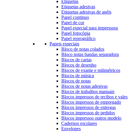
Etiquetas
Etiquetas adesivas
Etiquetas adesivas de anéis
Papel continuo
Papel de cor
Papel especial para impressora
Papel fotocópia
Papel reprográfico
Papeis especiais
Bloco de notas colados
Bloco notas bandas separadora
Blocos de cartas
Blocos de desenho
Blocos de exame e milimétricos
Blocos de música
Blocos de notas
Blocos de notas adesivas
Blocos de trabalhos manuais
Blocos impressos de recibos e vales
Blocos impressos de empregado
Blocos impressos de entregas
Blocos impressos de pedidos
Blocos impressos outros modelo
Cadernos escolares
Envelopes