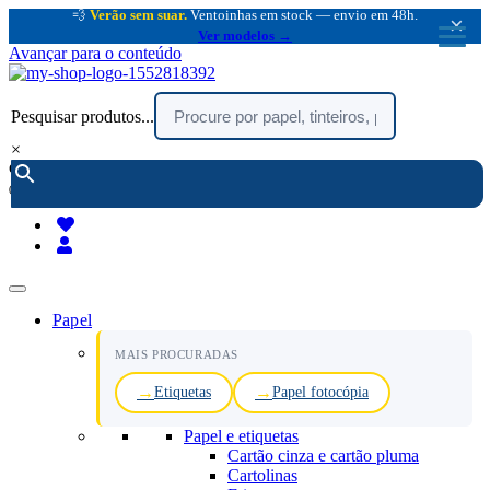
💨
Verão sem suar.
Ventoinhas em stock — envio em 48h.
×
Ver modelos →
Avançar para o conteúdo
Pesquisar produtos...
×
encomendar por telefone :
216 003 523
(chamada rede fixa nacional)
Papel
MAIS PROCURADAS
Etiquetas
Papel fotocópia
Papel e etiquetas
Cartão cinza e cartão pluma
Cartolinas