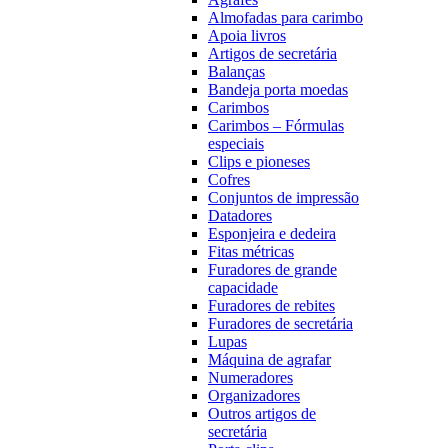
Almofadas para carimbo
Apoia livros
Artigos de secretária
Balanças
Bandeja porta moedas
Carimbos
Carimbos – Fórmulas
especiais
Clips e pioneses
Cofres
Conjuntos de impressão
Datadores
Esponjeira e dedeira
Fitas métricas
Furadores de grande
capacidade
Furadores de rebites
Furadores de secretária
Lupas
Máquina de agrafar
Numeradores
Organizadores
Outros artigos de
secretária