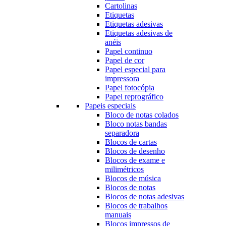
Cartolinas
Etiquetas
Etiquetas adesivas
Etiquetas adesivas de
anéis
Papel continuo
Papel de cor
Papel especial para
impressora
Papel fotocópia
Papel reprográfico
Papeis especiais
Bloco de notas colados
Bloco notas bandas
separadora
Blocos de cartas
Blocos de desenho
Blocos de exame e
milimétricos
Blocos de música
Blocos de notas
Blocos de notas adesivas
Blocos de trabalhos
manuais
Blocos impressos de