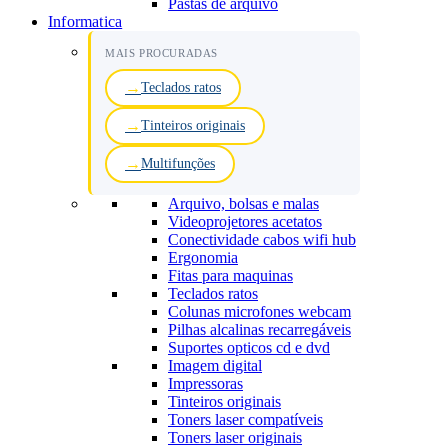
Pastas de arquivo
Informatica
MAIS PROCURADAS
Teclados ratos
Tinteiros originais
Multifunções
Arquivo, bolsas e malas
Videoprojetores acetatos
Conectividade cabos wifi hub
Ergonomia
Fitas para maquinas
Teclados ratos
Colunas microfones webcam
Pilhas alcalinas recarregáveis
Suportes opticos cd e dvd
Imagem digital
Impressoras
Tinteiros originais
Toners laser compatíveis
Toners laser originais