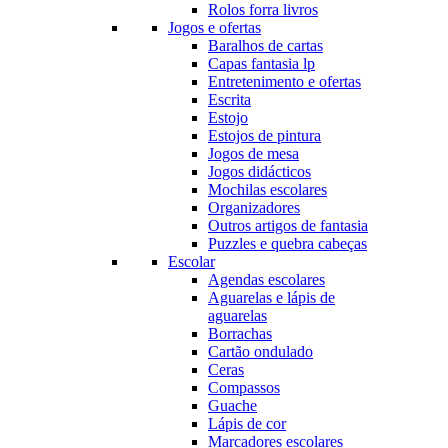
Rolos forra livros
Jogos e ofertas
Baralhos de cartas
Capas fantasia lp
Entretenimento e ofertas
Escrita
Estojo
Estojos de pintura
Jogos de mesa
Jogos didácticos
Mochilas escolares
Organizadores
Outros artigos de fantasia
Puzzles e quebra cabeças
Escolar
Agendas escolares
Aguarelas e lápis de
aguarelas
Borrachas
Cartão ondulado
Ceras
Compassos
Guache
Lápis de cor
Marcadores escolares