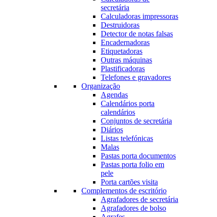
secretária
Calculadoras impressoras
Destruidoras
Detector de notas falsas
Encadernadoras
Etiquetadoras
Outras máquinas
Plastificadoras
Telefones e gravadores
Organização
Agendas
Calendários porta
calendários
Conjuntos de secretária
Diários
Listas telefónicas
Malas
Pastas porta documentos
Pastas porta folio em
pele
Porta cartões visita
Complementos de escritório
Agrafadores de secretária
Agrafadores de bolso
Agrafes