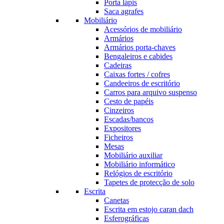
Porta lápis
Saca agrafes
Mobiliário
Acessórios de mobiliário
Armários
Armários porta-chaves
Bengaleiros e cabides
Cadeiras
Caixas fortes / cofres
Candeeiros de escritório
Carros para arquivo suspenso
Cesto de papéis
Cinzeiros
Escadas/bancos
Expositores
Ficheiros
Mesas
Mobiliário auxiliar
Mobiliário informático
Relógios de escritório
Tapetes de protecção de solo
Escrita
Canetas
Escrita em estojo caran dach
Esferográficas