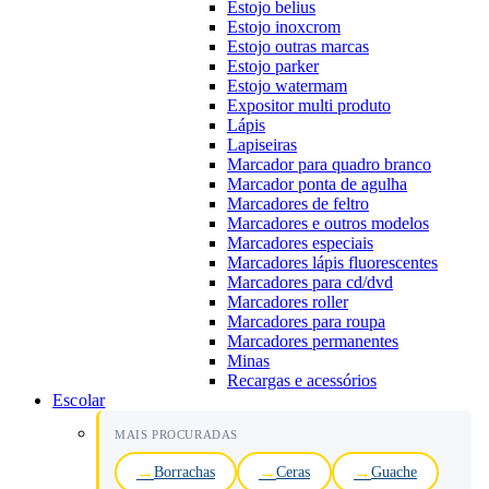
Estojo belius
Estojo inoxcrom
Estojo outras marcas
Estojo parker
Estojo watermam
Expositor multi produto
Lápis
Lapiseiras
Marcador para quadro branco
Marcador ponta de agulha
Marcadores de feltro
Marcadores e outros modelos
Marcadores especiais
Marcadores lápis fluorescentes
Marcadores para cd/dvd
Marcadores roller
Marcadores para roupa
Marcadores permanentes
Minas
Recargas e acessórios
Escolar
MAIS PROCURADAS
Borrachas
Ceras
Guache