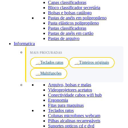
Capas classificadoras
Bloco classificador secretária
Bolsas e bolsas catálogo
Pastas de anéis em polipropileno
Pasta elásticos polipropileno
Pastas classificadoras
Pastas de anéis em cartão
Pastas de arquivo
Informatica
MAIS PROCURADAS
Teclados ratos
Tinteiros originais
Multifunções
Arquivo, bolsas e malas
Videoprojetores acetatos
Conectividade cabos wifi hub
Ergonomia
Fitas para maquinas
Teclados ratos
Colunas microfones webcam
Pilhas alcalinas recarregáveis
Suportes opticos cd e dvd