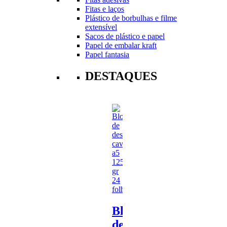
Fitas e laços
Plástico de borbulhas e filme
extensível
Sacos de plástico e papel
Papel de embalar kraft
Papel fantasia
DESTAQUES
Bloco
de