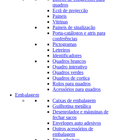
quadros
Ecrã de projecção
Paineis
Vitrinas
Paineis de sinalização
Porta-catálogos e atris para
conferências
Pictogramas
Letreiros
Identificadores
Quadros brancos
Quadro interativo
Quadros verdes
Quadros de cortiça
Rolos para quadros
Acessórios para quadros
Embalagem
Caixas de embalagem
Guilhotina metálica
Desenrolador e máquinas de
fechar sacos
Envelopes auto adesivos
Outros acessórios de
embalagem
Fitas adesivas