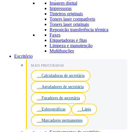
Imagem digital
Impressoras
Tinteiros originais
Toners laser compatíveis
Toners laser originais
Reposição transferência térmica
Faxes
Etiquetadoras e fitas
Limpeza e manutenção
Multifunções
Escritório
MAIS PROCURADAS
Calculadoras de secretária
Agrafadores de secretária
Furadores de secretária
Esferográficas
Lápis
Marcadores permanentes