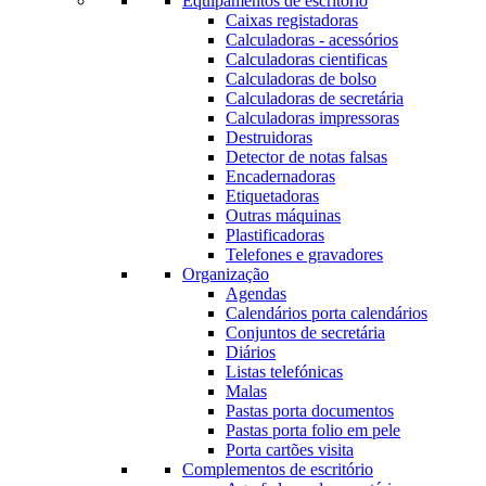
Equipamentos de escritório
Caixas registadoras
Calculadoras - acessórios
Calculadoras cientificas
Calculadoras de bolso
Calculadoras de secretária
Calculadoras impressoras
Destruidoras
Detector de notas falsas
Encadernadoras
Etiquetadoras
Outras máquinas
Plastificadoras
Telefones e gravadores
Organização
Agendas
Calendários porta calendários
Conjuntos de secretária
Diários
Listas telefónicas
Malas
Pastas porta documentos
Pastas porta folio em pele
Porta cartões visita
Complementos de escritório