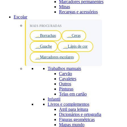
Marcadores permanentes
Minas
Recargas e acessórios
Escolar
MAIS PROCURADAS
Borrachas
Ceras
Guache
Lápis de cor
Marcadores escolares
Trabalhos manuais
Carvão
Cavaletes
Outros
Pinturas
Telas em cartão
Infantil
Livros e complementos
Atril para leitura
Dicionários e ortografia
Figuras geométricas
Mapas mundo