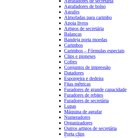
Agrafadores de secretária
Agrafadores de bolso
Agrafes
Almofadas para carimbo
Apoia livros
Artigos de secretária
Balanças
Bandeja porta moedas
Carimbos
Carimbos – Fórmulas especiais
Clips e pioneses
Cofres
Conjuntos de impressão
Datadores
Esponjeira e dedeira
Fitas métricas
Furadores de grande capacidade
Furadores de rebites
Furadores de secretária
Lupas
Máquina de agrafar
Numeradores
Organizadores
Outros artigos de secretária
Porta clips