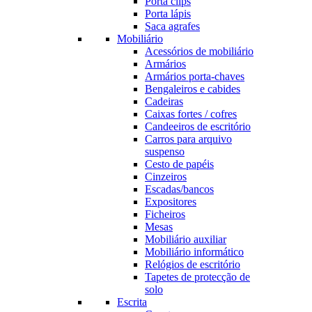
Porta clips
Porta lápis
Saca agrafes
Mobiliário
Acessórios de mobiliário
Armários
Armários porta-chaves
Bengaleiros e cabides
Cadeiras
Caixas fortes / cofres
Candeeiros de escritório
Carros para arquivo
suspenso
Cesto de papéis
Cinzeiros
Escadas/bancos
Expositores
Ficheiros
Mesas
Mobiliário auxiliar
Mobiliário informático
Relógios de escritório
Tapetes de protecção de
solo
Escrita