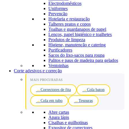
Electrodomésticos
Uniformes
Prevenção
Hotelaria e restauração
Talheres pratos e copos
Toalhas e guardanapos de papel
Lenços, papel higiénico e toalhetes
Produtos de limpeza
Higiene, manutenção e catering
Purificadores
Sacos do lixo-sacos para roupa
Palitos e paus de madeira para gelados
Ventoinhas
Corte adesivos e correção
MAIS PROCURADAS
Correctores de fita
Cola baton
Cola em tubo
Tesouras
Abre cartas
Apara lápis
Cisalhas e guilhotinas
Expositor de correctores