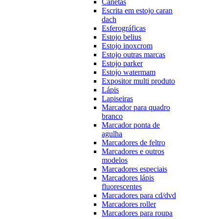
Canetas
Escrita em estojo caran
dach
Esferográficas
Estojo belius
Estojo inoxcrom
Estojo outras marcas
Estojo parker
Estojo watermam
Expositor multi produto
Lápis
Lapiseiras
Marcador para quadro
branco
Marcador ponta de
agulha
Marcadores de feltro
Marcadores e outros
modelos
Marcadores especiais
Marcadores lápis
fluorescentes
Marcadores para cd/dvd
Marcadores roller
Marcadores para roupa