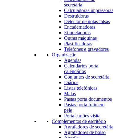
secretária
Calculadoras impressoras
Destruidoras
Detector de notas falsas
Encadernadoras
Etiquetadoras
Outras máquinas
Plastificadoras
Telefones e gravadores
Organização
Agendas
Calendários porta
calendários
Conjuntos de secretária
Diários
Listas telefónicas
Malas
Pastas porta documentos
Pastas porta folio em
pele
Porta cartões visita
Complementos de escritório
Agrafadores de secretária
Agrafadores de bolso
Agrafes