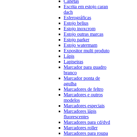
Canetas
Escrita em estojo caran
dach
Esferográficas
Estojo belius
Estojo inoxcrom
Estojo outras marcas
Estojo parker
Estojo watermam
Expositor multi produto
Lápis
Lapiseiras
Marcador para quadro
branco
Marcador ponta de
agulha
Marcadores de feltro
Marcadores e outros
modelos
Marcadores especiais
Marcadores lápis
fluorescentes
Marcadores para cd/dvd
Marcadores roller
Marcadores para roupa