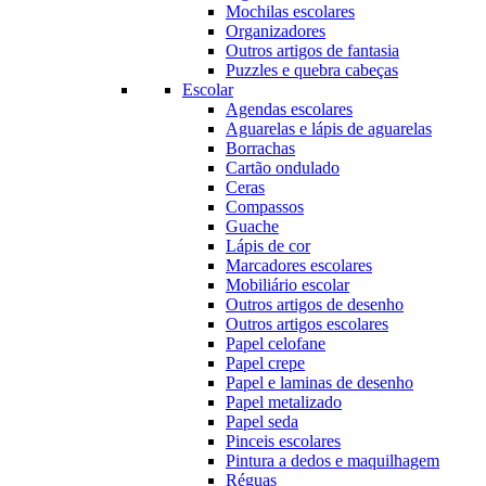
Mochilas escolares
Organizadores
Outros artigos de fantasia
Puzzles e quebra cabeças
Escolar
Agendas escolares
Aguarelas e lápis de aguarelas
Borrachas
Cartão ondulado
Ceras
Compassos
Guache
Lápis de cor
Marcadores escolares
Mobiliário escolar
Outros artigos de desenho
Outros artigos escolares
Papel celofane
Papel crepe
Papel e laminas de desenho
Papel metalizado
Papel seda
Pinceis escolares
Pintura a dedos e maquilhagem
Réguas