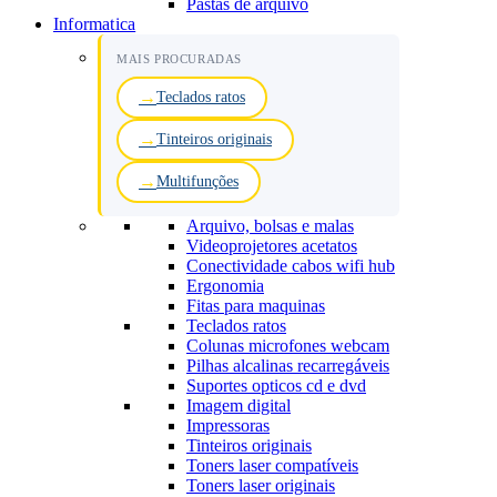
Pastas de arquivo
Informatica
MAIS PROCURADAS
Teclados ratos
Tinteiros originais
Multifunções
Arquivo, bolsas e malas
Videoprojetores acetatos
Conectividade cabos wifi hub
Ergonomia
Fitas para maquinas
Teclados ratos
Colunas microfones webcam
Pilhas alcalinas recarregáveis
Suportes opticos cd e dvd
Imagem digital
Impressoras
Tinteiros originais
Toners laser compatíveis
Toners laser originais