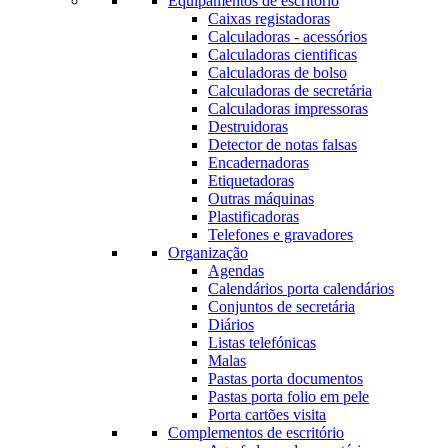
Equipamentos de escritório
Caixas registadoras
Calculadoras - acessórios
Calculadoras cientificas
Calculadoras de bolso
Calculadoras de secretária
Calculadoras impressoras
Destruidoras
Detector de notas falsas
Encadernadoras
Etiquetadoras
Outras máquinas
Plastificadoras
Telefones e gravadores
Organização
Agendas
Calendários porta calendários
Conjuntos de secretária
Diários
Listas telefónicas
Malas
Pastas porta documentos
Pastas porta folio em pele
Porta cartões visita
Complementos de escritório