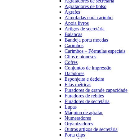
Agrafadores de secretária
Agrafadores de bolso
Agrafes
Almofadas para carimbo
Apoia livros
Artigos de secretária
Balanças
Bandeja porta moedas
Carimbos
Carimbos – Fórmulas especiais
Clips e pioneses
Cofres
Conjuntos de impressão
Datadores
Esponjeira e dedeira
Fitas métricas
Furadores de grande capacidade
Furadores de rebites
Furadores de secretária
Lupas
Máquina de agrafar
Numeradores
Organizadores
Outros artigos de secretária
Porta clips