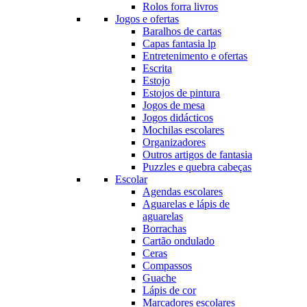
Rolos forra livros
Jogos e ofertas
Baralhos de cartas
Capas fantasia lp
Entretenimento e ofertas
Escrita
Estojo
Estojos de pintura
Jogos de mesa
Jogos didácticos
Mochilas escolares
Organizadores
Outros artigos de fantasia
Puzzles e quebra cabeças
Escolar
Agendas escolares
Aguarelas e lápis de
aguarelas
Borrachas
Cartão ondulado
Ceras
Compassos
Guache
Lápis de cor
Marcadores escolares