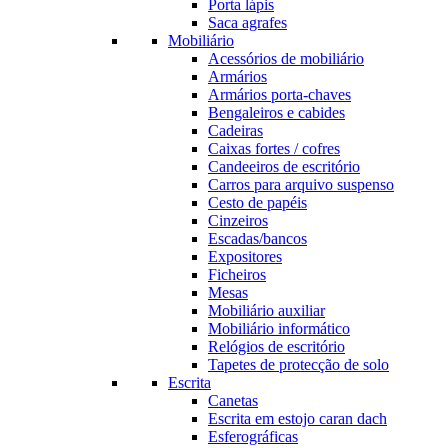
Porta lápis
Saca agrafes
Mobiliário
Acessórios de mobiliário
Armários
Armários porta-chaves
Bengaleiros e cabides
Cadeiras
Caixas fortes / cofres
Candeeiros de escritório
Carros para arquivo suspenso
Cesto de papéis
Cinzeiros
Escadas/bancos
Expositores
Ficheiros
Mesas
Mobiliário auxiliar
Mobiliário informático
Relógios de escritório
Tapetes de protecção de solo
Escrita
Canetas
Escrita em estojo caran dach
Esferográficas