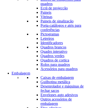
quadros
Ecrã de projecção
Paineis
Vitrinas
Paineis de sinalização
Porta-catálogos e atris para
conferências
Pictogramas
Letreiros
Identificadores
Quadros brancos
Quadro interativo
Quadros verdes
Quadros de cortiça
Rolos para quadros
Acessórios para quadros
Embalagem
Caixas de embalagem
Guilhotina metálica
Desenrolador e máquinas de
fechar sacos
Envelopes auto adesivos
Outros acessórios de
embalagem
Fitas adesivas