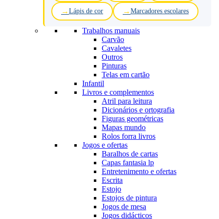
Lápis de cor
Marcadores escolares
Trabalhos manuais
Carvão
Cavaletes
Outros
Pinturas
Telas em cartão
Infantil
Livros e complementos
Atril para leitura
Dicionários e ortografia
Figuras geométricas
Mapas mundo
Rolos forra livros
Jogos e ofertas
Baralhos de cartas
Capas fantasia lp
Entretenimento e ofertas
Escrita
Estojo
Estojos de pintura
Jogos de mesa
Jogos didácticos