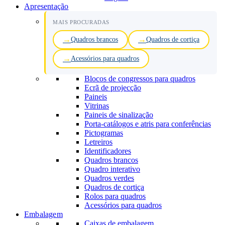
Apresentação
MAIS PROCURADAS
Quadros brancos
Quadros de cortiça
Acessórios para quadros
Blocos de congressos para quadros
Ecrã de projecção
Paineis
Vitrinas
Paineis de sinalização
Porta-catálogos e atris para conferências
Pictogramas
Letreiros
Identificadores
Quadros brancos
Quadro interativo
Quadros verdes
Quadros de cortiça
Rolos para quadros
Acessórios para quadros
Embalagem
Caixas de embalagem