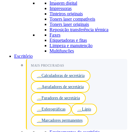
Imagem digital
Impressoras
Tinteiros originais
Toners laser compatíveis
Toners laser originais
Reposição transferência térmica
Faxes
Etiquetadoras e fitas
Limpeza e manutenção
Multifunções
Escritório
MAIS PROCURADAS
Calculadoras de secretária
Agrafadores de secretária
Furadores de secretária
Esferográficas
Lápis
Marcadores permanentes