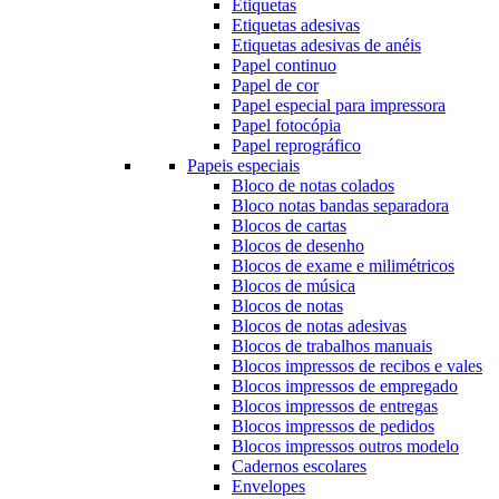
Etiquetas
Etiquetas adesivas
Etiquetas adesivas de anéis
Papel continuo
Papel de cor
Papel especial para impressora
Papel fotocópia
Papel reprográfico
Papeis especiais
Bloco de notas colados
Bloco notas bandas separadora
Blocos de cartas
Blocos de desenho
Blocos de exame e milimétricos
Blocos de música
Blocos de notas
Blocos de notas adesivas
Blocos de trabalhos manuais
Blocos impressos de recibos e vales
Blocos impressos de empregado
Blocos impressos de entregas
Blocos impressos de pedidos
Blocos impressos outros modelo
Cadernos escolares
Envelopes