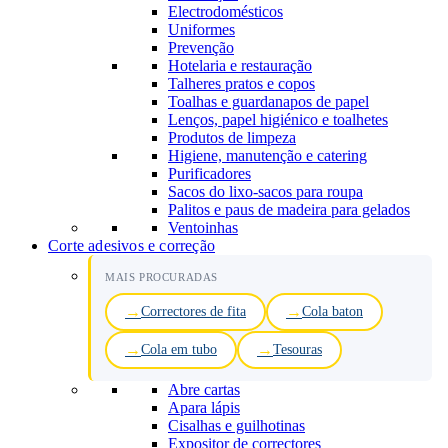
Electrodomésticos
Uniformes
Prevenção
Hotelaria e restauração
Talheres pratos e copos
Toalhas e guardanapos de papel
Lenços, papel higiénico e toalhetes
Produtos de limpeza
Higiene, manutenção e catering
Purificadores
Sacos do lixo-sacos para roupa
Palitos e paus de madeira para gelados
Ventoinhas
Corte adesivos e correção
MAIS PROCURADAS
Correctores de fita
Cola baton
Cola em tubo
Tesouras
Abre cartas
Apara lápis
Cisalhas e guilhotinas
Expositor de correctores