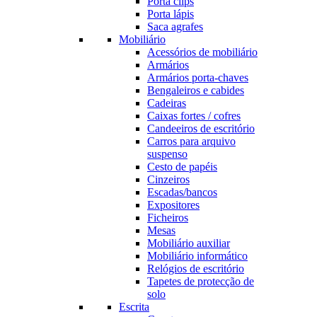
Porta clips
Porta lápis
Saca agrafes
Mobiliário
Acessórios de mobiliário
Armários
Armários porta-chaves
Bengaleiros e cabides
Cadeiras
Caixas fortes / cofres
Candeeiros de escritório
Carros para arquivo
suspenso
Cesto de papéis
Cinzeiros
Escadas/bancos
Expositores
Ficheiros
Mesas
Mobiliário auxiliar
Mobiliário informático
Relógios de escritório
Tapetes de protecção de
solo
Escrita