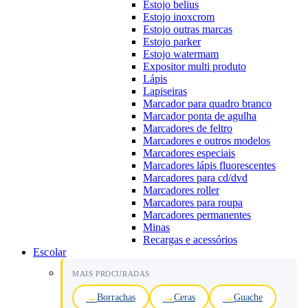
Estojo belius
Estojo inoxcrom
Estojo outras marcas
Estojo parker
Estojo watermam
Expositor multi produto
Lápis
Lapiseiras
Marcador para quadro branco
Marcador ponta de agulha
Marcadores de feltro
Marcadores e outros modelos
Marcadores especiais
Marcadores lápis fluorescentes
Marcadores para cd/dvd
Marcadores roller
Marcadores para roupa
Marcadores permanentes
Minas
Recargas e acessórios
Escolar
MAIS PROCURADAS
Borrachas
Ceras
Guache