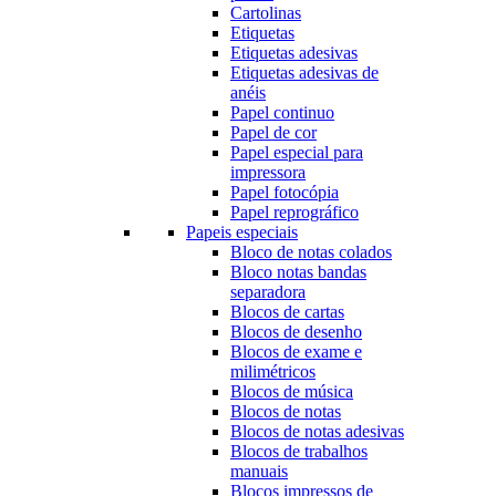
Cartolinas
Etiquetas
Etiquetas adesivas
Etiquetas adesivas de
anéis
Papel continuo
Papel de cor
Papel especial para
impressora
Papel fotocópia
Papel reprográfico
Papeis especiais
Bloco de notas colados
Bloco notas bandas
separadora
Blocos de cartas
Blocos de desenho
Blocos de exame e
milimétricos
Blocos de música
Blocos de notas
Blocos de notas adesivas
Blocos de trabalhos
manuais
Blocos impressos de