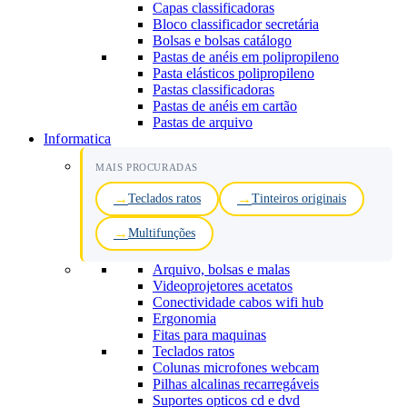
Capas classificadoras
Bloco classificador secretária
Bolsas e bolsas catálogo
Pastas de anéis em polipropileno
Pasta elásticos polipropileno
Pastas classificadoras
Pastas de anéis em cartão
Pastas de arquivo
Informatica
MAIS PROCURADAS
Teclados ratos
Tinteiros originais
Multifunções
Arquivo, bolsas e malas
Videoprojetores acetatos
Conectividade cabos wifi hub
Ergonomia
Fitas para maquinas
Teclados ratos
Colunas microfones webcam
Pilhas alcalinas recarregáveis
Suportes opticos cd e dvd