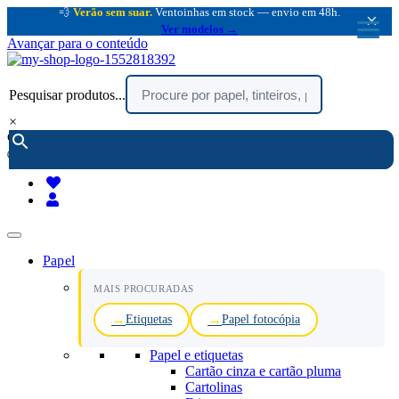
💨
Verão sem suar.
Ventoinhas em stock — envio em 48h.
×
Ver modelos →
Avançar para o conteúdo
Pesquisar produtos...
×
encomendar por telefone :
216 003 523
(chamada rede fixa nacional)
Papel
MAIS PROCURADAS
Etiquetas
Papel fotocópia
Papel e etiquetas
Cartão cinza e cartão pluma
Cartolinas