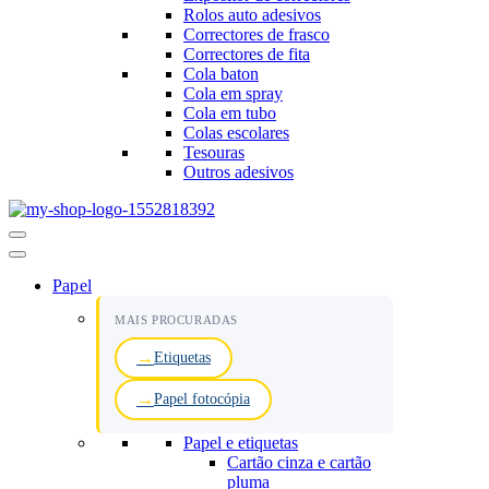
Rolos auto adesivos
Correctores de frasco
Correctores de fita
Cola baton
Cola em spray
Cola em tubo
Colas escolares
Tesouras
Outros adesivos
Menu
de
navegação
Papel
MAIS PROCURADAS
Etiquetas
Papel fotocópia
Papel e etiquetas
Cartão cinza e cartão
pluma