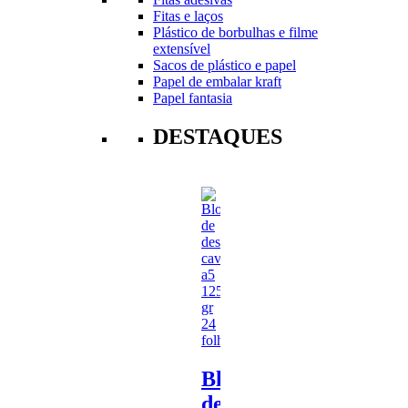
Fitas e laços
Plástico de borbulhas e filme
extensível
Sacos de plástico e papel
Papel de embalar kraft
Papel fantasia
DESTAQUES
Bloco
de