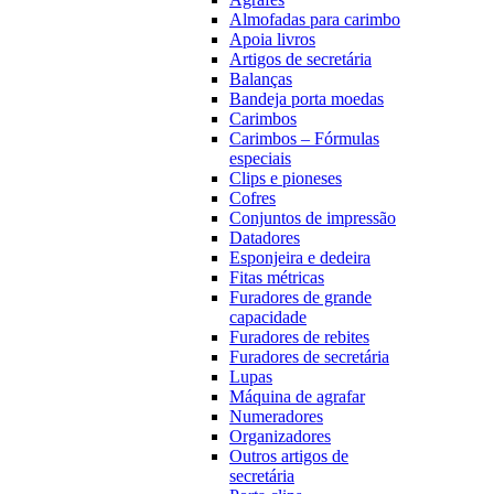
Almofadas para carimbo
Apoia livros
Artigos de secretária
Balanças
Bandeja porta moedas
Carimbos
Carimbos – Fórmulas
especiais
Clips e pioneses
Cofres
Conjuntos de impressão
Datadores
Esponjeira e dedeira
Fitas métricas
Furadores de grande
capacidade
Furadores de rebites
Furadores de secretária
Lupas
Máquina de agrafar
Numeradores
Organizadores
Outros artigos de
secretária