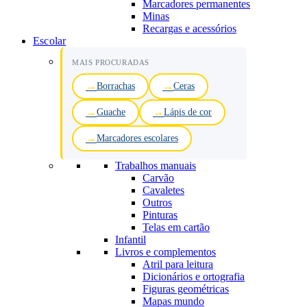
Marcadores permanentes
Minas
Recargas e acessórios
Escolar
MAIS PROCURADAS
Borrachas
Ceras
Guache
Lápis de cor
Marcadores escolares
Trabalhos manuais
Carvão
Cavaletes
Outros
Pinturas
Telas em cartão
Infantil
Livros e complementos
Atril para leitura
Dicionários e ortografia
Figuras geométricas
Mapas mundo