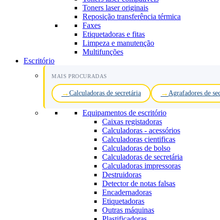
Toners laser originais
Reposição transferência térmica
Faxes
Etiquetadoras e fitas
Limpeza e manutenção
Multifunções
Escritório
MAIS PROCURADAS
Calculadoras de secretária
Agrafadores de sec
Equipamentos de escritório
Caixas registadoras
Calculadoras - acessórios
Calculadoras cientificas
Calculadoras de bolso
Calculadoras de secretária
Calculadoras impressoras
Destruidoras
Detector de notas falsas
Encadernadoras
Etiquetadoras
Outras máquinas
Plastificadoras