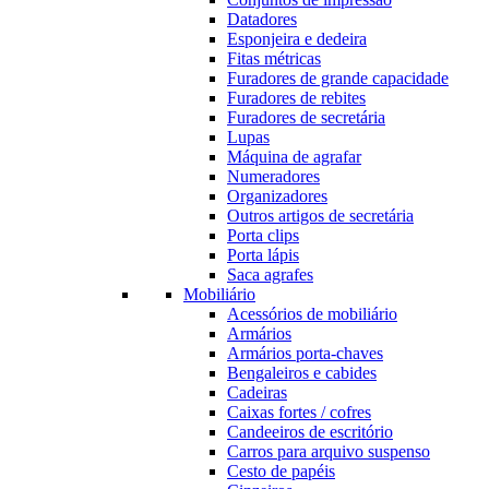
Datadores
Esponjeira e dedeira
Fitas métricas
Furadores de grande capacidade
Furadores de rebites
Furadores de secretária
Lupas
Máquina de agrafar
Numeradores
Organizadores
Outros artigos de secretária
Porta clips
Porta lápis
Saca agrafes
Mobiliário
Acessórios de mobiliário
Armários
Armários porta-chaves
Bengaleiros e cabides
Cadeiras
Caixas fortes / cofres
Candeeiros de escritório
Carros para arquivo suspenso
Cesto de papéis