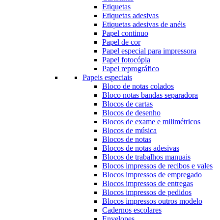
Etiquetas
Etiquetas adesivas
Etiquetas adesivas de anéis
Papel continuo
Papel de cor
Papel especial para impressora
Papel fotocópia
Papel reprográfico
Papeis especiais
Bloco de notas colados
Bloco notas bandas separadora
Blocos de cartas
Blocos de desenho
Blocos de exame e milimétricos
Blocos de música
Blocos de notas
Blocos de notas adesivas
Blocos de trabalhos manuais
Blocos impressos de recibos e vales
Blocos impressos de empregado
Blocos impressos de entregas
Blocos impressos de pedidos
Blocos impressos outros modelo
Cadernos escolares
Envelopes