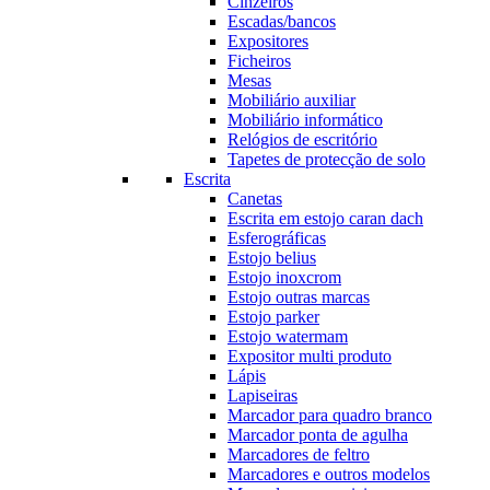
Cinzeiros
Escadas/bancos
Expositores
Ficheiros
Mesas
Mobiliário auxiliar
Mobiliário informático
Relógios de escritório
Tapetes de protecção de solo
Escrita
Canetas
Escrita em estojo caran dach
Esferográficas
Estojo belius
Estojo inoxcrom
Estojo outras marcas
Estojo parker
Estojo watermam
Expositor multi produto
Lápis
Lapiseiras
Marcador para quadro branco
Marcador ponta de agulha
Marcadores de feltro
Marcadores e outros modelos