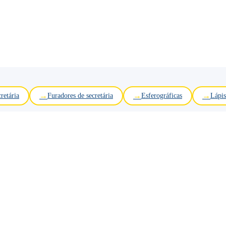
retária
Furadores de secretária
Esferográficas
Lápis