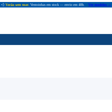
💨
Verão sem suar.
Ventoinhas em stock — envio em 48h.
Ver modelos →