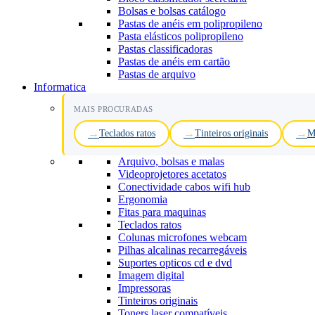
Bolsas e bolsas catálogo
Pastas de anéis em polipropileno
Pasta elásticos polipropileno
Pastas classificadoras
Pastas de anéis em cartão
Pastas de arquivo
Informatica
MAIS PROCURADAS
Teclados ratos
Tinteiros originais
M
Arquivo, bolsas e malas
Videoprojetores acetatos
Conectividade cabos wifi hub
Ergonomia
Fitas para maquinas
Teclados ratos
Colunas microfones webcam
Pilhas alcalinas recarregáveis
Suportes opticos cd e dvd
Imagem digital
Impressoras
Tinteiros originais
Toners laser compatíveis