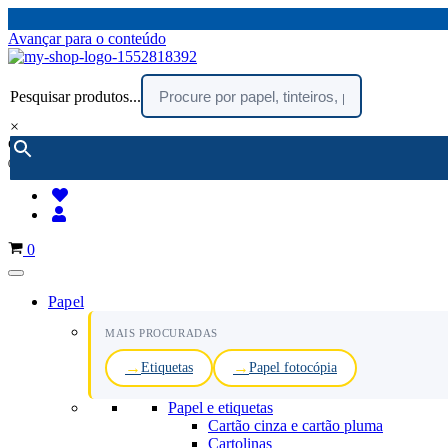
Avançar para o conteúdo
Pesquisar produtos...
×
encomendar por telefone :
216 003 523
(chamada rede fixa nacional)
Carrinho
0
Papel
MAIS PROCURADAS
Etiquetas
Papel fotocópia
Papel e etiquetas
Cartão cinza e cartão pluma
Cartolinas