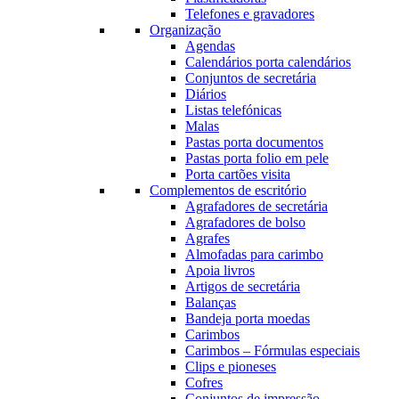
Telefones e gravadores
Organização
Agendas
Calendários porta calendários
Conjuntos de secretária
Diários
Listas telefónicas
Malas
Pastas porta documentos
Pastas porta folio em pele
Porta cartões visita
Complementos de escritório
Agrafadores de secretária
Agrafadores de bolso
Agrafes
Almofadas para carimbo
Apoia livros
Artigos de secretária
Balanças
Bandeja porta moedas
Carimbos
Carimbos – Fórmulas especiais
Clips e pioneses
Cofres
Conjuntos de impressão