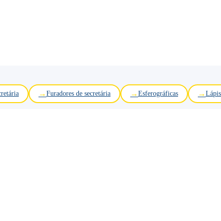
retária
Furadores de secretária
Esferográficas
Lápis