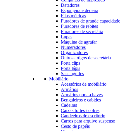
Datadores
Esponjeira e dedeira
Fitas métricas
Furadores de grande capacidade
Furadores de rebites
Furadores de secretária
Lupas
Máquina de agrafar
Numeradores
Organizadores
Outros artigos de secretária
Porta clips
Porta lápis
Saca agrafes
Mobiliário
Acessórios de mobiliário
Armários
Armários porta-chaves
Bengaleiros e cabides
Cadeiras
Caixas fortes / cofres
Candeeiros de escritório
Carros para arquivo suspenso
Cesto de papéis