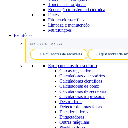
Toners laser originais
Reposição transferência térmica
Faxes
Etiquetadoras e fitas
Limpeza e manutenção
Multifunções
Escritório
MAIS PROCURADAS
Calculadoras de secretária
Agrafadores de sec
Equipamentos de escritório
Caixas registadoras
Calculadoras - acessórios
Calculadoras cientificas
Calculadoras de bolso
Calculadoras de secretária
Calculadoras impressoras
Destruidoras
Detector de notas falsas
Encadernadoras
Etiquetadoras
Outras máquinas
Plastificadoras