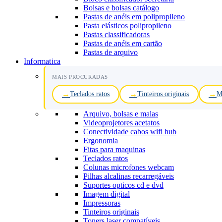
Bolsas e bolsas catálogo
Pastas de anéis em polipropileno
Pasta elásticos polipropileno
Pastas classificadoras
Pastas de anéis em cartão
Pastas de arquivo
Informatica
MAIS PROCURADAS
Teclados ratos
Tinteiros originais
M
Arquivo, bolsas e malas
Videoprojetores acetatos
Conectividade cabos wifi hub
Ergonomia
Fitas para maquinas
Teclados ratos
Colunas microfones webcam
Pilhas alcalinas recarregáveis
Suportes opticos cd e dvd
Imagem digital
Impressoras
Tinteiros originais
Toners laser compatíveis