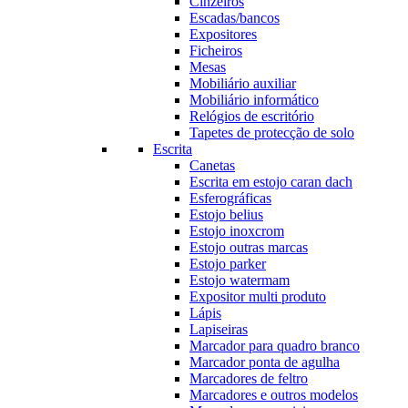
Cinzeiros
Escadas/bancos
Expositores
Ficheiros
Mesas
Mobiliário auxiliar
Mobiliário informático
Relógios de escritório
Tapetes de protecção de solo
Escrita
Canetas
Escrita em estojo caran dach
Esferográficas
Estojo belius
Estojo inoxcrom
Estojo outras marcas
Estojo parker
Estojo watermam
Expositor multi produto
Lápis
Lapiseiras
Marcador para quadro branco
Marcador ponta de agulha
Marcadores de feltro
Marcadores e outros modelos