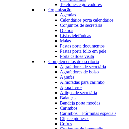
Telefones e gravadores
Organização
Agendas
Calendários porta calendários
Conjuntos de secretária
Diários
Listas telefónicas
Malas
Pastas porta documentos
Pastas porta folio em pele
Porta cartões visita
Complementos de escritório
Agrafadores de secretária
Agrafadores de bolso
Agrafes
Almofadas para carimbo
Apoia livros
Artigos de secretária
Balanças
Bandeja porta moedas
Carimbos
Carimbos – Fórmulas especiais
Clips e pioneses
Cofres
Conjuntos de impressão