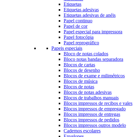
Etiquetas
Etiquetas adesivas
Etiquetas adesivas de anéis
Papel continuo
Papel de cor
Papel especial para impressora
Papel fotocópia
Papel reprográfico
Papeis especiais
Bloco de notas colados
Bloco notas bandas separadora
Blocos de cartas
Blocos de desenho
Blocos de exame e milimétricos
Blocos de música
Blocos de notas
Blocos de notas adesivas
Blocos de trabalhos manuais
Blocos impressos de recibos e vales
Blocos impressos de empregado
Blocos impressos de entregas
Blocos impressos de pedidos
Blocos impressos outros modelo
Cadernos escolares
Envelopes