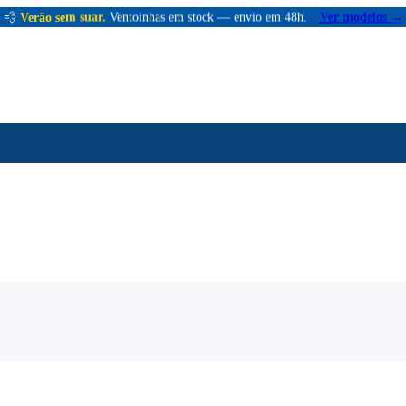
💨
Verão sem suar.
Ventoinhas em stock — envio em 48h.
Ver modelos →