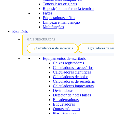
Toners laser originais
Reposição transferência térmica
Faxes
Etiquetadoras e fitas
Limpeza e manutenção
Multifunções
Escritório
MAIS PROCURADAS
Calculadoras de secretária
Agrafadores de sec
Equipamentos de escritório
Caixas registadoras
Calculadoras - acessórios
Calculadoras cientificas
Calculadoras de bolso
Calculadoras de secretária
Calculadoras impressoras
Destruidoras
Detector de notas falsas
Encadernadoras
Etiquetadoras
Outras máquinas
Plastificadoras