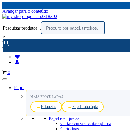
Avançar para o conteúdo
Pesquisar produtos...
×
encomendar por telefone :
216 003 523
(chamada rede fixa nacional)
Carrinho
0
Papel
MAIS PROCURADAS
Etiquetas
Papel fotocópia
Papel e etiquetas
Cartão cinza e cartão pluma
Cartolinas