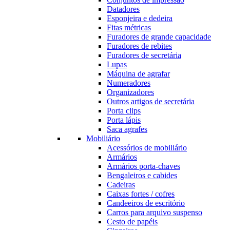
Datadores
Esponjeira e dedeira
Fitas métricas
Furadores de grande capacidade
Furadores de rebites
Furadores de secretária
Lupas
Máquina de agrafar
Numeradores
Organizadores
Outros artigos de secretária
Porta clips
Porta lápis
Saca agrafes
Mobiliário
Acessórios de mobiliário
Armários
Armários porta-chaves
Bengaleiros e cabides
Cadeiras
Caixas fortes / cofres
Candeeiros de escritório
Carros para arquivo suspenso
Cesto de papéis