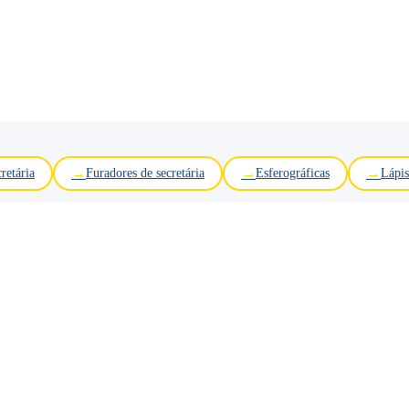
retária
Furadores de secretária
Esferográficas
Lápis