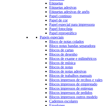
Etiquetas
Etiquetas adesivas
Etiquetas adesivas de anéis
Papel continuo
Papel de cor
Papel especial para impressora
Papel fotocópia
Papel reprográfico
Papeis especiais
Bloco de notas colados
Bloco notas bandas separadora
Blocos de cartas
Blocos de desenho
Blocos de exame e milimétricos
Blocos de música
Blocos de notas
Blocos de notas adesivas
Blocos de trabalhos manuais
Blocos impressos de recibos e vales
Blocos impressos de empregado
Blocos impressos de entregas
Blocos impressos de pedidos
Blocos impressos outros modelo
Cadernos escolares
Envelopes