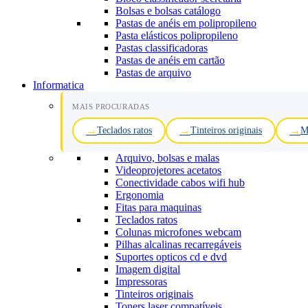
Bolsas e bolsas catálogo
Pastas de anéis em polipropileno
Pasta elásticos polipropileno
Pastas classificadoras
Pastas de anéis em cartão
Pastas de arquivo
Informatica
MAIS PROCURADAS
Teclados ratos
Tinteiros originais
M
Arquivo, bolsas e malas
Videoprojetores acetatos
Conectividade cabos wifi hub
Ergonomia
Fitas para maquinas
Teclados ratos
Colunas microfones webcam
Pilhas alcalinas recarregáveis
Suportes opticos cd e dvd
Imagem digital
Impressoras
Tinteiros originais
Toners laser compatíveis