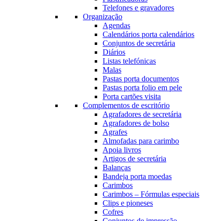
Telefones e gravadores
Organização
Agendas
Calendários porta calendários
Conjuntos de secretária
Diários
Listas telefónicas
Malas
Pastas porta documentos
Pastas porta folio em pele
Porta cartões visita
Complementos de escritório
Agrafadores de secretária
Agrafadores de bolso
Agrafes
Almofadas para carimbo
Apoia livros
Artigos de secretária
Balanças
Bandeja porta moedas
Carimbos
Carimbos – Fórmulas especiais
Clips e pioneses
Cofres
Conjuntos de impressão