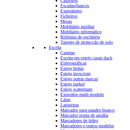
Cinzeiros
Escadas/bancos
Expositores
Ficheiros
Mesas
Mobiliário auxiliar
Mobiliário informático
Relógios de escritório
Tapetes de protecção de solo
Escrita
Canetas
Escrita em estojo caran dach
Esferográficas
Estojo belius
Estojo inoxcrom
Estojo outras marcas
Estojo parker
Estojo watermam
Expositor multi produto
Lápis
Lapiseiras
Marcador para quadro branco
Marcador ponta de agulha
Marcadores de feltro
Marcadores e outros modelos