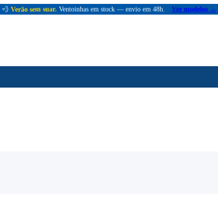
💨
Verão sem suar.
Ventoinhas em stock — envio em 48h.
Ver modelos →