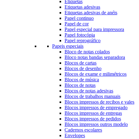
Etiquetas
Etiquetas adesivas
Etiquetas adesivas de anéis
Papel continuo
Papel de cor
Papel especial para impressora
Papel fotocópia
Papel reprográfico
Papeis especiais
Bloco de notas colados
Bloco notas bandas separadora
Blocos de cartas
Blocos de desenho
Blocos de exame e milimétricos
Blocos de música
Blocos de notas
Blocos de notas adesivas
Blocos de trabalhos manuais
Blocos impressos de recibos e vales
Blocos impressos de empregado
Blocos impressos de entregas
Blocos impressos de pedidos
Blocos impressos outros modelo
Cadernos escolares
Envelopes