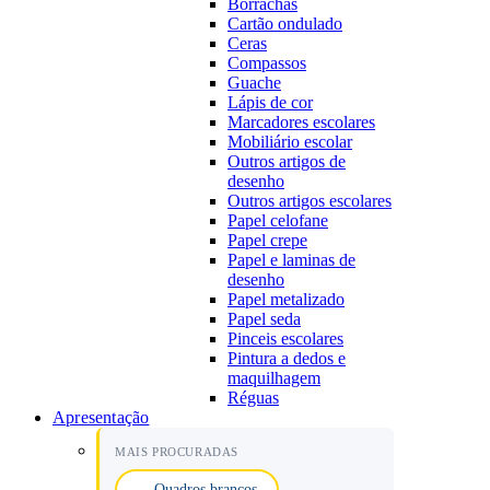
Borrachas
Cartão ondulado
Ceras
Compassos
Guache
Lápis de cor
Marcadores escolares
Mobiliário escolar
Outros artigos de
desenho
Outros artigos escolares
Papel celofane
Papel crepe
Papel e laminas de
desenho
Papel metalizado
Papel seda
Pinceis escolares
Pintura a dedos e
maquilhagem
Réguas
Apresentação
MAIS PROCURADAS
Quadros brancos