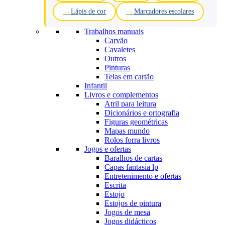
Lápis de cor
Marcadores escolares
Trabalhos manuais
Carvão
Cavaletes
Outros
Pinturas
Telas em cartão
Infantil
Livros e complementos
Atril para leitura
Dicionários e ortografia
Figuras geométricas
Mapas mundo
Rolos forra livros
Jogos e ofertas
Baralhos de cartas
Capas fantasia lp
Entretenimento e ofertas
Escrita
Estojo
Estojos de pintura
Jogos de mesa
Jogos didácticos