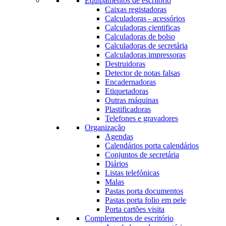
Equipamentos de escritório
Caixas registadoras
Calculadoras - acessórios
Calculadoras cientificas
Calculadoras de bolso
Calculadoras de secretária
Calculadoras impressoras
Destruidoras
Detector de notas falsas
Encadernadoras
Etiquetadoras
Outras máquinas
Plastificadoras
Telefones e gravadores
Organização
Agendas
Calendários porta calendários
Conjuntos de secretária
Diários
Listas telefónicas
Malas
Pastas porta documentos
Pastas porta folio em pele
Porta cartões visita
Complementos de escritório