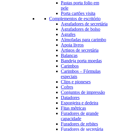
Pastas porta folio em
pele
Porta cartões visita
Complementos de escritório
Agrafadores de secretária
Agrafadores de bolso
Agrafes
Almofadas para carimbo
Apoia livros
Artigos de secretária
Balanças
Bandeja porta moedas
Carimbos
Carimbos – Fórmulas
especiais
Clips e pioneses
Cofres
Conjuntos de impressão
Datadores
Esponjeira e dedeira
Fitas métricas
Furadores de grande
capacidade
Furadores de rebites
Furadores de secretária