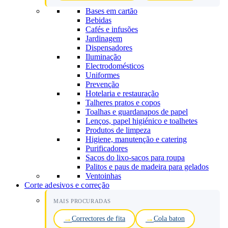
Bases em cartão
Bebidas
Cafés e infusões
Jardinagem
Dispensadores
Iluminação
Electrodomésticos
Uniformes
Prevenção
Hotelaria e restauração
Talheres pratos e copos
Toalhas e guardanapos de papel
Lenços, papel higiénico e toalhetes
Produtos de limpeza
Higiene, manutenção e catering
Purificadores
Sacos do lixo-sacos para roupa
Palitos e paus de madeira para gelados
Ventoinhas
Corte adesivos e correção
MAIS PROCURADAS
Correctores de fita
Cola baton