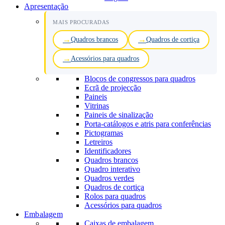
Apresentação
MAIS PROCURADAS
Quadros brancos
Quadros de cortiça
Acessórios para quadros
Blocos de congressos para quadros
Ecrã de projecção
Paineis
Vitrinas
Paineis de sinalização
Porta-catálogos e atris para conferências
Pictogramas
Letreiros
Identificadores
Quadros brancos
Quadro interativo
Quadros verdes
Quadros de cortiça
Rolos para quadros
Acessórios para quadros
Embalagem
Caixas de embalagem