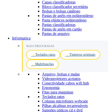
Capas classificadoras
Bloco classificador secretária
Bolsas e bolsas catálogo
Pastas de anéis em polipropileno
Pasta elásticos polipropileno
Pastas classificadoras
Pastas de anéis em cartão
Pastas de arquivo
Informatica
MAIS PROCURADAS
Teclados ratos
Tinteiros originais
Multifunções
Arquivo, bolsas e malas
Videoprojetores acetatos
Conectividade cabos wifi hub
Ergonomia
Fitas para maquinas
Teclados ratos
Colunas microfones webcam
Pilhas alcalinas recarregáveis
Suportes opticos cd e dvd