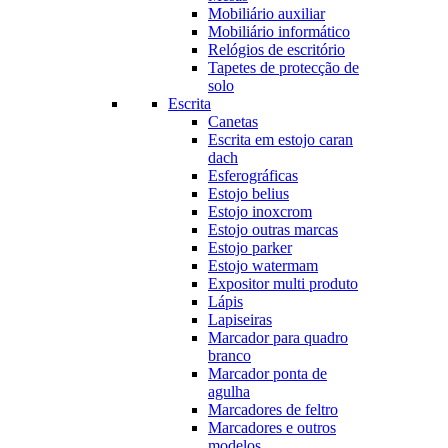
Mobiliário auxiliar
Mobiliário informático
Relógios de escritório
Tapetes de protecção de
solo
Escrita
Canetas
Escrita em estojo caran
dach
Esferográficas
Estojo belius
Estojo inoxcrom
Estojo outras marcas
Estojo parker
Estojo watermam
Expositor multi produto
Lápis
Lapiseiras
Marcador para quadro
branco
Marcador ponta de
agulha
Marcadores de feltro
Marcadores e outros
modelos