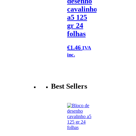
desenho
cavalinho
a5 125
gr 24
folhas
€
1.46
IVA
inc.
Best Sellers