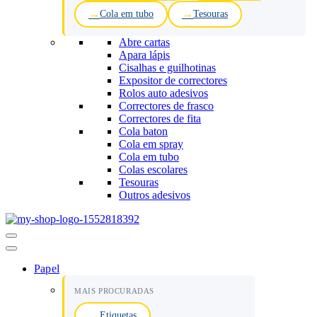
Cola em tubo
Tesouras
Abre cartas
Apara lápis
Cisalhas e guilhotinas
Expositor de correctores
Rolos auto adesivos
Correctores de frasco
Correctores de fita
Cola baton
Cola em spray
Cola em tubo
Colas escolares
Tesouras
Outros adesivos
Menu
de
navegação
Papel
MAIS PROCURADAS
Etiquetas