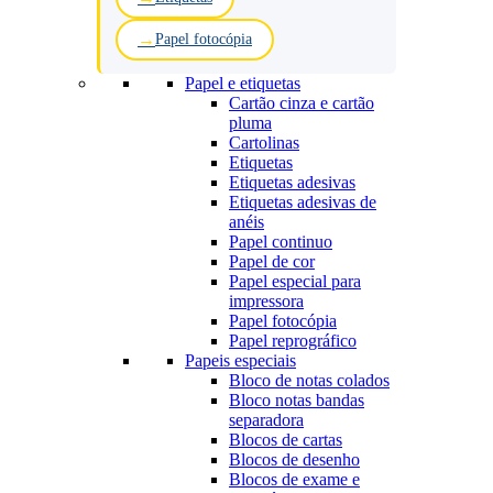
Papel fotocópia
Papel e etiquetas
Cartão cinza e cartão
pluma
Cartolinas
Etiquetas
Etiquetas adesivas
Etiquetas adesivas de
anéis
Papel continuo
Papel de cor
Papel especial para
impressora
Papel fotocópia
Papel reprográfico
Papeis especiais
Bloco de notas colados
Bloco notas bandas
separadora
Blocos de cartas
Blocos de desenho
Blocos de exame e