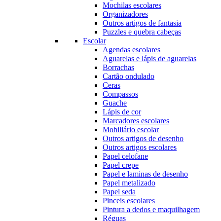
Mochilas escolares
Organizadores
Outros artigos de fantasia
Puzzles e quebra cabeças
Escolar
Agendas escolares
Aguarelas e lápis de aguarelas
Borrachas
Cartão ondulado
Ceras
Compassos
Guache
Lápis de cor
Marcadores escolares
Mobiliário escolar
Outros artigos de desenho
Outros artigos escolares
Papel celofane
Papel crepe
Papel e laminas de desenho
Papel metalizado
Papel seda
Pinceis escolares
Pintura a dedos e maquilhagem
Réguas