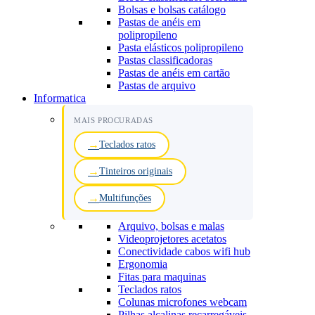
Bolsas e bolsas catálogo
Pastas de anéis em
polipropileno
Pasta elásticos polipropileno
Pastas classificadoras
Pastas de anéis em cartão
Pastas de arquivo
Informatica
MAIS PROCURADAS
Teclados ratos
Tinteiros originais
Multifunções
Arquivo, bolsas e malas
Videoprojetores acetatos
Conectividade cabos wifi hub
Ergonomia
Fitas para maquinas
Teclados ratos
Colunas microfones webcam
Pilhas alcalinas recarregáveis