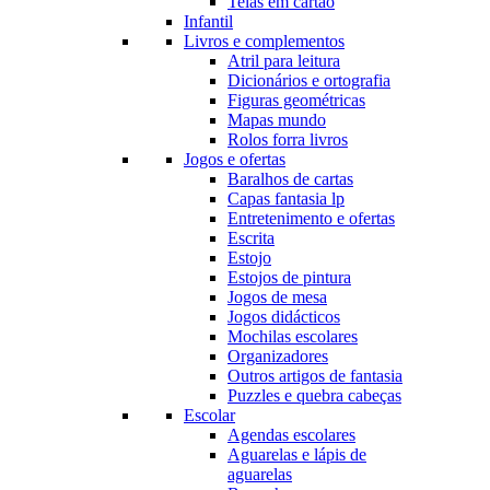
Telas em cartão
Infantil
Livros e complementos
Atril para leitura
Dicionários e ortografia
Figuras geométricas
Mapas mundo
Rolos forra livros
Jogos e ofertas
Baralhos de cartas
Capas fantasia lp
Entretenimento e ofertas
Escrita
Estojo
Estojos de pintura
Jogos de mesa
Jogos didácticos
Mochilas escolares
Organizadores
Outros artigos de fantasia
Puzzles e quebra cabeças
Escolar
Agendas escolares
Aguarelas e lápis de
aguarelas