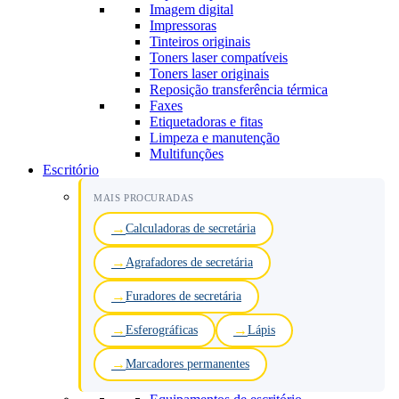
Imagem digital
Impressoras
Tinteiros originais
Toners laser compatíveis
Toners laser originais
Reposição transferência térmica
Faxes
Etiquetadoras e fitas
Limpeza e manutenção
Multifunções
Escritório
MAIS PROCURADAS
Calculadoras de secretária
Agrafadores de secretária
Furadores de secretária
Esferográficas
Lápis
Marcadores permanentes