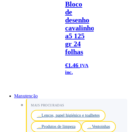
Bloco
de
desenho
cavalinho
a5 125
gr 24
folhas
€
1.46
IVA
inc.
Manutenção
MAIS PROCURADAS
Lenços, papel higiénico e toalhetes
Produtos de limpeza
Ventoinhas