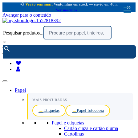
💨
Verão sem suar.
Ventoinhas em stock — envio em 48h.
×
Ver modelos →
Avançar para o conteúdo
Pesquisar produtos...
×
encomendar por telefone :
216 003 523
(chamada rede fixa nacional)
Papel
MAIS PROCURADAS
Etiquetas
Papel fotocópia
Papel e etiquetas
Cartão cinza e cartão pluma
Cartolinas