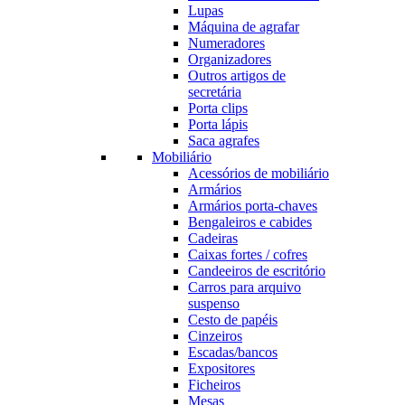
Lupas
Máquina de agrafar
Numeradores
Organizadores
Outros artigos de
secretária
Porta clips
Porta lápis
Saca agrafes
Mobiliário
Acessórios de mobiliário
Armários
Armários porta-chaves
Bengaleiros e cabides
Cadeiras
Caixas fortes / cofres
Candeeiros de escritório
Carros para arquivo
suspenso
Cesto de papéis
Cinzeiros
Escadas/bancos
Expositores
Ficheiros
Mesas