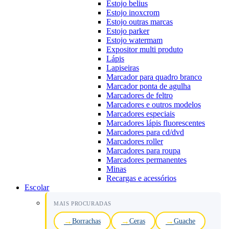
Estojo belius
Estojo inoxcrom
Estojo outras marcas
Estojo parker
Estojo watermam
Expositor multi produto
Lápis
Lapiseiras
Marcador para quadro branco
Marcador ponta de agulha
Marcadores de feltro
Marcadores e outros modelos
Marcadores especiais
Marcadores lápis fluorescentes
Marcadores para cd/dvd
Marcadores roller
Marcadores para roupa
Marcadores permanentes
Minas
Recargas e acessórios
Escolar
MAIS PROCURADAS
Borrachas
Ceras
Guache