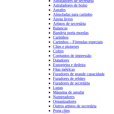
Agrafadores de secretária
Agrafadores de bolso
Agrafes
Almofadas para carimbo
Apoia livros
Artigos de secretária
Balanças
Bandeja porta moedas
Carimbos
Carimbos – Fórmulas especiais
Clips e pioneses
Cofres
Conjuntos de impressão
Datadores
Esponjeira e dedeira
Fitas métricas
Furadores de grande capacidade
Furadores de rebites
Furadores de secretária
Lupas
Máquina de agrafar
Numeradores
Organizadores
Outros artigos de secretária
Porta clips