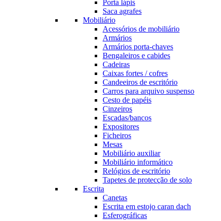
Porta lápis
Saca agrafes
Mobiliário
Acessórios de mobiliário
Armários
Armários porta-chaves
Bengaleiros e cabides
Cadeiras
Caixas fortes / cofres
Candeeiros de escritório
Carros para arquivo suspenso
Cesto de papéis
Cinzeiros
Escadas/bancos
Expositores
Ficheiros
Mesas
Mobiliário auxiliar
Mobiliário informático
Relógios de escritório
Tapetes de protecção de solo
Escrita
Canetas
Escrita em estojo caran dach
Esferográficas