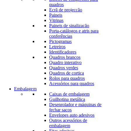
quadros
Ecrã de projecção
Paineis
Vitrinas
Paineis de sinalização
Porta-catálogos e atris para
conferências
Pictogramas
Letreiros
Identificadores
Quadros brancos
Quadro interativo
Quadros verdes
Quadros de cortiça
Rolos para quadros
Acessórios para quadros
Embalagem
Caixas de embalagem
Guilhotina metálica
Desenrolador e máquinas de
fechar sacos
Envelopes auto adesivos
Outros acessórios de
embalagem
Fitas adesivas