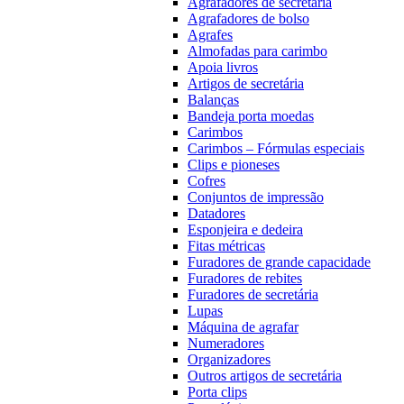
Agrafadores de secretária
Agrafadores de bolso
Agrafes
Almofadas para carimbo
Apoia livros
Artigos de secretária
Balanças
Bandeja porta moedas
Carimbos
Carimbos – Fórmulas especiais
Clips e pioneses
Cofres
Conjuntos de impressão
Datadores
Esponjeira e dedeira
Fitas métricas
Furadores de grande capacidade
Furadores de rebites
Furadores de secretária
Lupas
Máquina de agrafar
Numeradores
Organizadores
Outros artigos de secretária
Porta clips