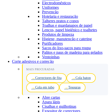
Electrodomésticos
Uniformes
Prevenção
Hotelaria e restauração
Talheres pratos e copos
Toalhas e guardanapos de papel
Lenços, papel higiénico e toalhetes
Produtos de limpeza
Higiene, manutenção e catering
Purificadores
Sacos do lixo-sacos para roupa
Palitos e paus de madeira para gelados
Ventoinhas
Corte adesivos e correção
MAIS PROCURADAS
Correctores de fita
Cola baton
Cola em tubo
Tesouras
Abre cartas
Apara lápis
Cisalhas e guilhotinas
Expositor de correctores