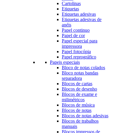
Cartolinas
Etiquetas
Etiquetas adesivas
Etiquetas adesivas de
anéis
Papel continuo
Papel de cor
Papel especial para
impressora
Papel fotocópia
Papel reprográfico
Papeis especiais
Bloco de notas colados
Bloco notas bandas
separadora
Blocos de cartas
Blocos de desenho
Blocos de exame e
milimétricos
Blocos de música
Blocos de notas
Blocos de notas adesivas
Blocos de trabalhos
manuais
Blocos impressos de