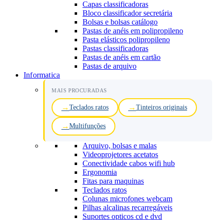
Capas classificadoras
Bloco classificador secretária
Bolsas e bolsas catálogo
Pastas de anéis em polipropileno
Pasta elásticos polipropileno
Pastas classificadoras
Pastas de anéis em cartão
Pastas de arquivo
Informatica
MAIS PROCURADAS
Teclados ratos
Tinteiros originais
Multifunções
Arquivo, bolsas e malas
Videoprojetores acetatos
Conectividade cabos wifi hub
Ergonomia
Fitas para maquinas
Teclados ratos
Colunas microfones webcam
Pilhas alcalinas recarregáveis
Suportes opticos cd e dvd