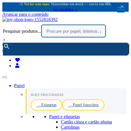
💨
Verão sem suar.
Ventoinhas em stock — envio em 48h.
×
Ver modelos →
Avançar para o conteúdo
Pesquisar produtos...
×
encomendar por telefone :
216 003 523
(chamada rede fixa nacional)
Papel
MAIS PROCURADAS
Etiquetas
Papel fotocópia
Papel e etiquetas
Cartão cinza e cartão pluma
Cartolinas