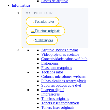
Pastas de arquivo
Informatica
MAIS PROCURADAS
Teclados ratos
Tinteiros originais
Multifunções
Arquivo, bolsas e malas
Videoprojetores acetatos
Conectividade cabos wifi hub
Ergonomia
Fitas para maquinas
Teclados ratos
Colunas microfones webcam
Pilhas alcalinas recarregáveis
Suportes opticos cd e dvd
Imagem digital
Impressoras
Tinteiros originais
Toners laser compatíveis
Toners laser originais