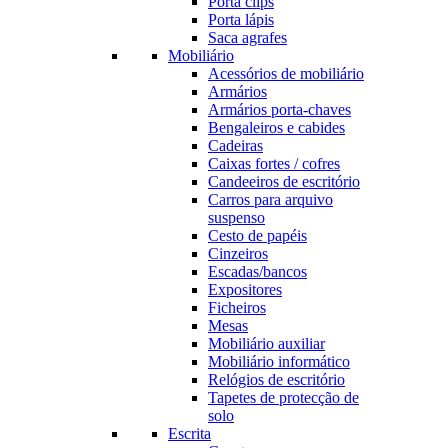
Porta clips
Porta lápis
Saca agrafes
Mobiliário
Acessórios de mobiliário
Armários
Armários porta-chaves
Bengaleiros e cabides
Cadeiras
Caixas fortes / cofres
Candeeiros de escritório
Carros para arquivo
suspenso
Cesto de papéis
Cinzeiros
Escadas/bancos
Expositores
Ficheiros
Mesas
Mobiliário auxiliar
Mobiliário informático
Relógios de escritório
Tapetes de protecção de
solo
Escrita