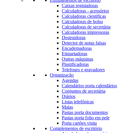
Equipamentos de escritório
Caixas registadoras
Calculadoras - acessórios
Calculadoras cientificas
Calculadoras de bolso
Calculadoras de secretária
Calculadoras impressoras
Destruidoras
Detector de notas falsas
Encadernadoras
Etiquetadoras
Outras máquinas
Plastificadoras
Telefones e gravadores
Organização
Agendas
Calendários porta calendários
Conjuntos de secretária
Diários
Listas telefónicas
Malas
Pastas porta documentos
Pastas porta folio em pele
Porta cartões visita
Complementos de escritório