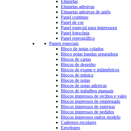
Etiquetas
Etiquetas adesivas
Etiquetas adesivas de anéis
Papel continuo
Papel de cor
Papel especial para impressora
Papel fotocópia
Papel reprográfico
Papeis especiais
Bloco de notas colados
Bloco notas bandas separadora
Blocos de cartas
Blocos de desenho
Blocos de exame e milimétricos
Blocos de música
Blocos de notas
Blocos de notas adesivas
Blocos de trabalhos manuais
Blocos impressos de recibos e vales
Blocos impressos de empregado
Blocos impressos de entregas
Blocos impressos de pedidos
Blocos impressos outros modelo
Cadernos escolares
Envelopes