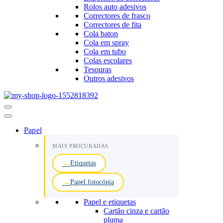
Rolos auto adesivos
Correctores de frasco
Correctores de fita
Cola baton
Cola em spray
Cola em tubo
Colas escolares
Tesouras
Outros adesivos
Menu
de
navegação
Papel
MAIS PROCURADAS
Etiquetas
Papel fotocópia
Papel e etiquetas
Cartão cinza e cartão
pluma