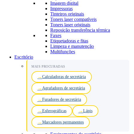
Imagem digital
Impressoras
Tinteiros originais
Toners laser compatíveis
Toners laser originais
Reposição transferência térmica
Faxes
Etiquetadoras e fitas
Limpeza e manutenção
Multifunções
Escritório
MAIS PROCURADAS
Calculadoras de secretária
Agrafadores de secretária
Furadores de secretária
Esferográficas
Lápis
Marcadores permanentes