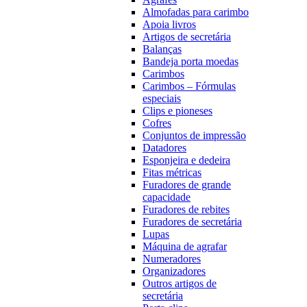
Almofadas para carimbo
Apoia livros
Artigos de secretária
Balanças
Bandeja porta moedas
Carimbos
Carimbos – Fórmulas
especiais
Clips e pioneses
Cofres
Conjuntos de impressão
Datadores
Esponjeira e dedeira
Fitas métricas
Furadores de grande
capacidade
Furadores de rebites
Furadores de secretária
Lupas
Máquina de agrafar
Numeradores
Organizadores
Outros artigos de
secretária