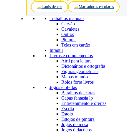
Lápis de cor
Marcadores escolares
Trabalhos manuais
Carvão
Cavaletes
Outros
Pinturas
Telas em cartão
Infantil
Livros e complementos
Atril para leitura
Dicionários e ortografia
Figuras geométricas
Mapas mundo
Rolos forra livros
Jogos e ofertas
Baralhos de cartas
Capas fantasia lp
Entretenimento e ofertas
Escrita
Estojo
Estojos de pintura
Jogos de mesa
Jogos didácticos