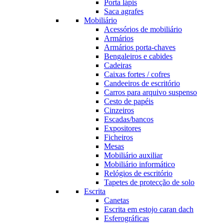
Porta lápis
Saca agrafes
Mobiliário
Acessórios de mobiliário
Armários
Armários porta-chaves
Bengaleiros e cabides
Cadeiras
Caixas fortes / cofres
Candeeiros de escritório
Carros para arquivo suspenso
Cesto de papéis
Cinzeiros
Escadas/bancos
Expositores
Ficheiros
Mesas
Mobiliário auxiliar
Mobiliário informático
Relógios de escritório
Tapetes de protecção de solo
Escrita
Canetas
Escrita em estojo caran dach
Esferográficas