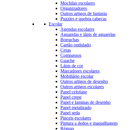
Mochilas escolares
Organizadores
Outros artigos de fantasia
Puzzles e quebra cabeças
Escolar
Agendas escolares
Aguarelas e lápis de aguarelas
Borrachas
Cartão ondulado
Ceras
Compassos
Guache
Lápis de cor
Marcadores escolares
Mobiliário escolar
Outros artigos de desenho
Outros artigos escolares
Papel celofane
Papel crepe
Papel e laminas de desenho
Papel metalizado
Papel seda
Pinceis escolares
Pintura a dedos e maquilhagem
Réguas