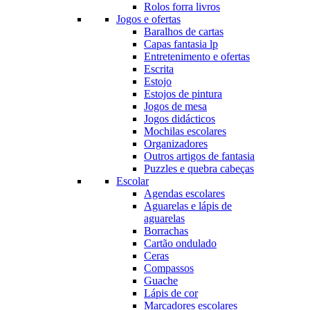
Rolos forra livros
Jogos e ofertas
Baralhos de cartas
Capas fantasia lp
Entretenimento e ofertas
Escrita
Estojo
Estojos de pintura
Jogos de mesa
Jogos didácticos
Mochilas escolares
Organizadores
Outros artigos de fantasia
Puzzles e quebra cabeças
Escolar
Agendas escolares
Aguarelas e lápis de
aguarelas
Borrachas
Cartão ondulado
Ceras
Compassos
Guache
Lápis de cor
Marcadores escolares