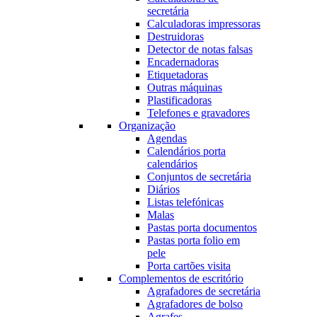
secretária
Calculadoras impressoras
Destruidoras
Detector de notas falsas
Encadernadoras
Etiquetadoras
Outras máquinas
Plastificadoras
Telefones e gravadores
Organização
Agendas
Calendários porta
calendários
Conjuntos de secretária
Diários
Listas telefónicas
Malas
Pastas porta documentos
Pastas porta folio em
pele
Porta cartões visita
Complementos de escritório
Agrafadores de secretária
Agrafadores de bolso
Agrafes