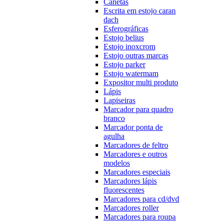
Canetas
Escrita em estojo caran
dach
Esferográficas
Estojo belius
Estojo inoxcrom
Estojo outras marcas
Estojo parker
Estojo watermam
Expositor multi produto
Lápis
Lapiseiras
Marcador para quadro
branco
Marcador ponta de
agulha
Marcadores de feltro
Marcadores e outros
modelos
Marcadores especiais
Marcadores lápis
fluorescentes
Marcadores para cd/dvd
Marcadores roller
Marcadores para roupa