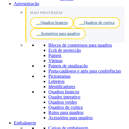
Apresentação
MAIS PROCURADAS
Quadros brancos
Quadros de cortiça
Acessórios para quadros
Blocos de congressos para quadros
Ecrã de projecção
Paineis
Vitrinas
Paineis de sinalização
Porta-catálogos e atris para conferências
Pictogramas
Letreiros
Identificadores
Quadros brancos
Quadro interativo
Quadros verdes
Quadros de cortiça
Rolos para quadros
Acessórios para quadros
Embalagem
Caixas de embalagem