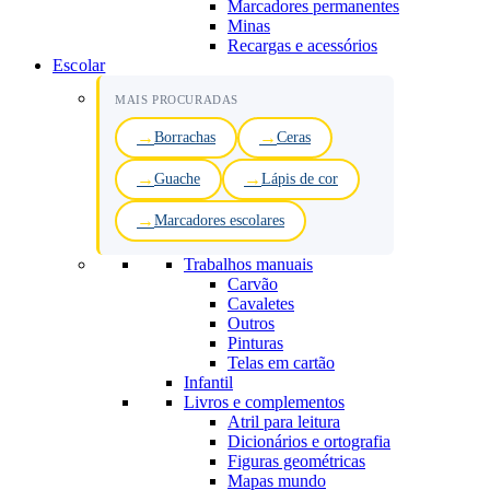
Marcadores permanentes
Minas
Recargas e acessórios
Escolar
MAIS PROCURADAS
Borrachas
Ceras
Guache
Lápis de cor
Marcadores escolares
Trabalhos manuais
Carvão
Cavaletes
Outros
Pinturas
Telas em cartão
Infantil
Livros e complementos
Atril para leitura
Dicionários e ortografia
Figuras geométricas
Mapas mundo