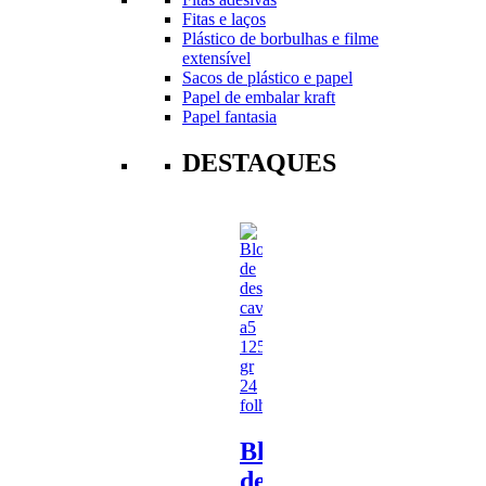
Fitas e laços
Plástico de borbulhas e filme
extensível
Sacos de plástico e papel
Papel de embalar kraft
Papel fantasia
DESTAQUES
Bloco
de