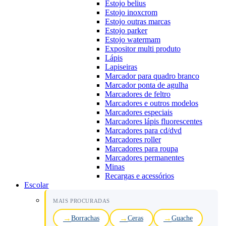
Estojo belius
Estojo inoxcrom
Estojo outras marcas
Estojo parker
Estojo watermam
Expositor multi produto
Lápis
Lapiseiras
Marcador para quadro branco
Marcador ponta de agulha
Marcadores de feltro
Marcadores e outros modelos
Marcadores especiais
Marcadores lápis fluorescentes
Marcadores para cd/dvd
Marcadores roller
Marcadores para roupa
Marcadores permanentes
Minas
Recargas e acessórios
Escolar
MAIS PROCURADAS
Borrachas
Ceras
Guache