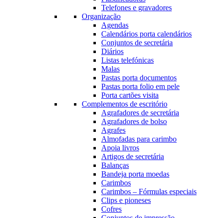
Telefones e gravadores
Organização
Agendas
Calendários porta calendários
Conjuntos de secretária
Diários
Listas telefónicas
Malas
Pastas porta documentos
Pastas porta folio em pele
Porta cartões visita
Complementos de escritório
Agrafadores de secretária
Agrafadores de bolso
Agrafes
Almofadas para carimbo
Apoia livros
Artigos de secretária
Balanças
Bandeja porta moedas
Carimbos
Carimbos – Fórmulas especiais
Clips e pioneses
Cofres
Conjuntos de impressão