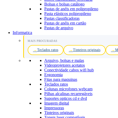
Bolsas e bolsas catálogo
Pastas de anéis em polipropileno
Pasta elásticos polipropileno
Pastas classificadoras
Pastas de anéis em cartão
Pastas de arquivo
Informatica
MAIS PROCURADAS
Teclados ratos
Tinteiros originais
M
Arquivo, bolsas e malas
Videoprojetores acetatos
Conectividade cabos wifi hub
Ergonomia
Fitas para maquinas
Teclados ratos
Colunas microfones webcam
Pilhas alcalinas recarregáveis
Suportes opticos cd e dvd
Imagem digital
Impressoras
Tinteiros originais
Toners laser compatíveis