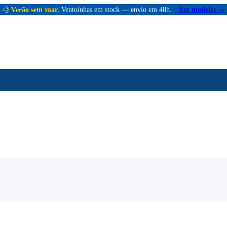
💨
Verão sem suar.
Ventoinhas em stock — envio em 48h.
Ver modelos →