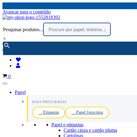
Avançar para o conteúdo
Pesquisar produtos...
×
encomendar por telefone :
216 003 523
(chamada rede fixa nacional)
Carrinho
0
Papel
MAIS PROCURADAS
Etiquetas
Papel fotocópia
Papel e etiquetas
Cartão cinza e cartão pluma
Cartolinas