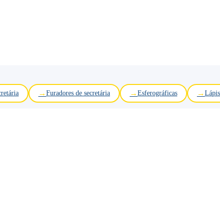
retária
Furadores de secretária
Esferográficas
Lápis