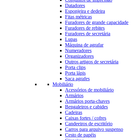
Datadores
Esponjeira e dedeira
Fitas métricas
Furadores de grande capacidade
Furadores de rebites
Furadores de secretária
Lupas
Máquina de agrafar
Numeradores
Organizadores
Outros artigos de secretária
Porta clips
Porta lápis
Saca agrafes
Mobiliário
Acessórios de mobiliário
Armários
Armários porta-chaves
Bengaleiros e cabides
Cadeiras
Caixas fortes / cofres
Candeeiros de escritório
Carros para arquivo suspenso
Cesto de papéis