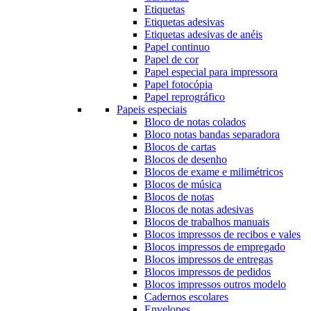
Etiquetas
Etiquetas adesivas
Etiquetas adesivas de anéis
Papel continuo
Papel de cor
Papel especial para impressora
Papel fotocópia
Papel reprográfico
Papeis especiais
Bloco de notas colados
Bloco notas bandas separadora
Blocos de cartas
Blocos de desenho
Blocos de exame e milimétricos
Blocos de música
Blocos de notas
Blocos de notas adesivas
Blocos de trabalhos manuais
Blocos impressos de recibos e vales
Blocos impressos de empregado
Blocos impressos de entregas
Blocos impressos de pedidos
Blocos impressos outros modelo
Cadernos escolares
Envelopes