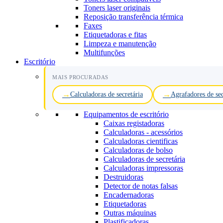
Toners laser originais
Reposição transferência térmica
Faxes
Etiquetadoras e fitas
Limpeza e manutenção
Multifunções
Escritório
MAIS PROCURADAS
Calculadoras de secretária
Agrafadores de sec
Equipamentos de escritório
Caixas registadoras
Calculadoras - acessórios
Calculadoras cientificas
Calculadoras de bolso
Calculadoras de secretária
Calculadoras impressoras
Destruidoras
Detector de notas falsas
Encadernadoras
Etiquetadoras
Outras máquinas
Plastificadoras