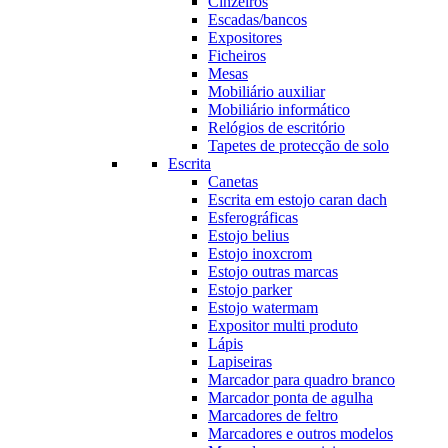
Cinzeiros
Escadas/bancos
Expositores
Ficheiros
Mesas
Mobiliário auxiliar
Mobiliário informático
Relógios de escritório
Tapetes de protecção de solo
Escrita
Canetas
Escrita em estojo caran dach
Esferográficas
Estojo belius
Estojo inoxcrom
Estojo outras marcas
Estojo parker
Estojo watermam
Expositor multi produto
Lápis
Lapiseiras
Marcador para quadro branco
Marcador ponta de agulha
Marcadores de feltro
Marcadores e outros modelos