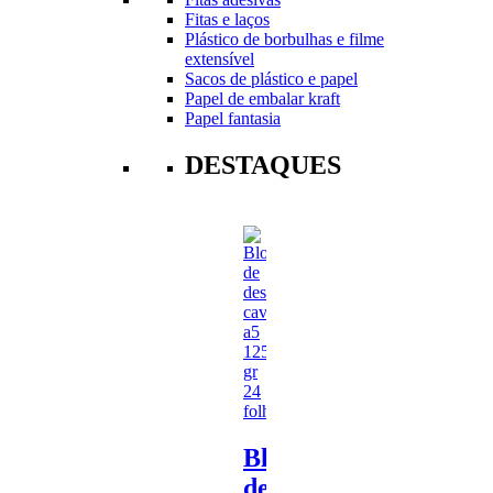
Fitas e laços
Plástico de borbulhas e filme
extensível
Sacos de plástico e papel
Papel de embalar kraft
Papel fantasia
DESTAQUES
Bloco
de