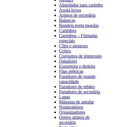
Almofadas para carimbo
Apoia livros
Artigos de secretária
Balanças
Bandeja porta moedas
Carimbos
Carimbos – Fórmulas
especiais
Clips e pioneses
Cofres
Conjuntos de impressão
Datadores
Esponjeira e dedeira
Fitas métricas
Furadores de grande
capacidade
Furadores de rebites
Furadores de secretária
Lupas
Máquina de agrafar
Numeradores
Organizadores
Outros artigos de
secretária