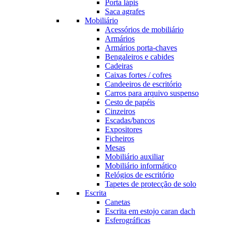
Porta lápis
Saca agrafes
Mobiliário
Acessórios de mobiliário
Armários
Armários porta-chaves
Bengaleiros e cabides
Cadeiras
Caixas fortes / cofres
Candeeiros de escritório
Carros para arquivo suspenso
Cesto de papéis
Cinzeiros
Escadas/bancos
Expositores
Ficheiros
Mesas
Mobiliário auxiliar
Mobiliário informático
Relógios de escritório
Tapetes de protecção de solo
Escrita
Canetas
Escrita em estojo caran dach
Esferográficas