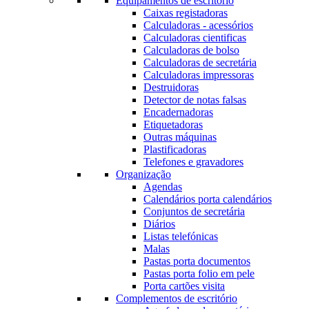
Equipamentos de escritório
Caixas registadoras
Calculadoras - acessórios
Calculadoras cientificas
Calculadoras de bolso
Calculadoras de secretária
Calculadoras impressoras
Destruidoras
Detector de notas falsas
Encadernadoras
Etiquetadoras
Outras máquinas
Plastificadoras
Telefones e gravadores
Organização
Agendas
Calendários porta calendários
Conjuntos de secretária
Diários
Listas telefónicas
Malas
Pastas porta documentos
Pastas porta folio em pele
Porta cartões visita
Complementos de escritório