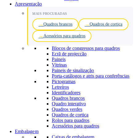
Apresentação
MAIS PROCURADAS
Quadros brancos
Quadros de cortiça
Acessórios para quadros
Blocos de congressos para quadros
Ecrã de projecção
Paineis
Vitrinas
Paineis de sinalização
Porta-catálogos e atris para conferências
Pictogramas
Letreiros
Identificadores
Quadros brancos
Quadro interativo
Quadros verdes
Quadros de cortiça
Rolos para quadros
Acessórios para quadros
Embalagem
Caixas de embalagem