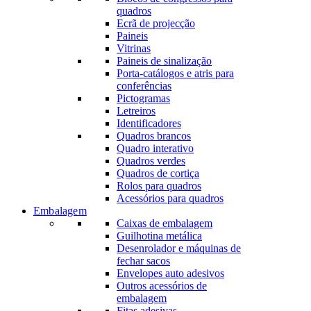
quadros
Ecrã de projecção
Paineis
Vitrinas
Paineis de sinalização
Porta-catálogos e atris para
conferências
Pictogramas
Letreiros
Identificadores
Quadros brancos
Quadro interativo
Quadros verdes
Quadros de cortiça
Rolos para quadros
Acessórios para quadros
Embalagem
Caixas de embalagem
Guilhotina metálica
Desenrolador e máquinas de
fechar sacos
Envelopes auto adesivos
Outros acessórios de
embalagem
Fitas adesivas