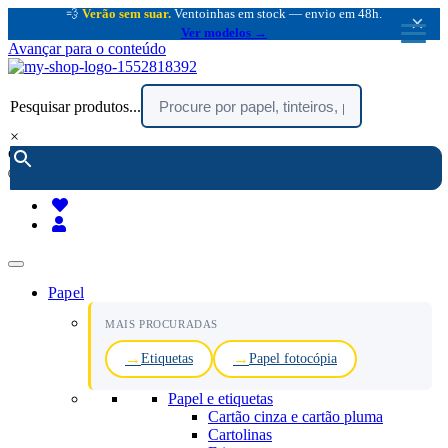
💨
Verão sem suar.
Ventoinhas em stock — envio em 48h.
×
Ver modelos →
Avançar para o conteúdo
Pesquisar produtos...
×
encomendar por telefone :
216 003 523
(chamada rede fixa nacional)
Papel
MAIS PROCURADAS
Etiquetas
Papel fotocópia
Papel e etiquetas
Cartão cinza e cartão pluma
Cartolinas