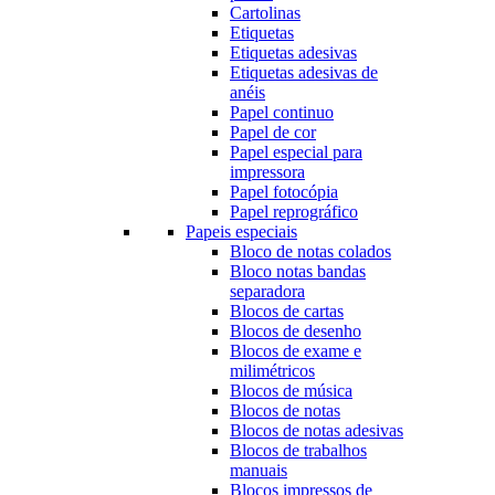
Cartolinas
Etiquetas
Etiquetas adesivas
Etiquetas adesivas de
anéis
Papel continuo
Papel de cor
Papel especial para
impressora
Papel fotocópia
Papel reprográfico
Papeis especiais
Bloco de notas colados
Bloco notas bandas
separadora
Blocos de cartas
Blocos de desenho
Blocos de exame e
milimétricos
Blocos de música
Blocos de notas
Blocos de notas adesivas
Blocos de trabalhos
manuais
Blocos impressos de