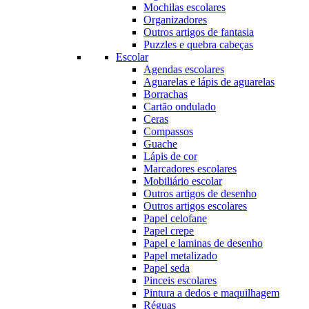
Mochilas escolares
Organizadores
Outros artigos de fantasia
Puzzles e quebra cabeças
Escolar
Agendas escolares
Aguarelas e lápis de aguarelas
Borrachas
Cartão ondulado
Ceras
Compassos
Guache
Lápis de cor
Marcadores escolares
Mobiliário escolar
Outros artigos de desenho
Outros artigos escolares
Papel celofane
Papel crepe
Papel e laminas de desenho
Papel metalizado
Papel seda
Pinceis escolares
Pintura a dedos e maquilhagem
Réguas