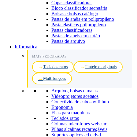
Capas classificadoras
Bloco classificador secretária
Bolsas e bolsas catálogo
Pastas de anéis em polipropileno
Pasta elásticos polipropileno
Pastas classificadoras
Pastas de anéis em cartão
Pastas de arquivo
Informatica
MAIS PROCURADAS
Teclados ratos
Tinteiros originais
Multifunções
Arquivo, bolsas e malas
Videoprojetores acetatos
Conectividade cabos wifi hub
Ergonomia
Fitas para maquinas
Teclados ratos
Colunas microfones webcam
Pilhas alcalinas recarregáveis
Suportes opticos cd e dvd