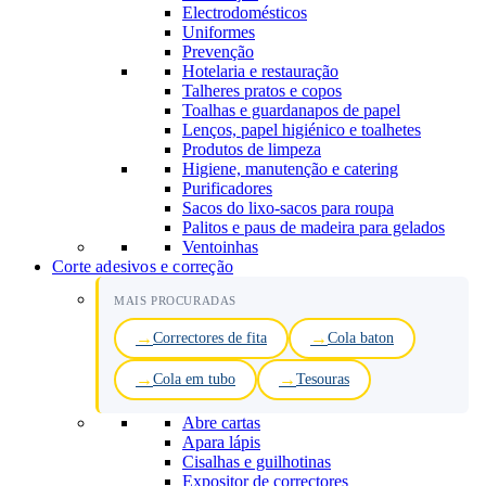
Electrodomésticos
Uniformes
Prevenção
Hotelaria e restauração
Talheres pratos e copos
Toalhas e guardanapos de papel
Lenços, papel higiénico e toalhetes
Produtos de limpeza
Higiene, manutenção e catering
Purificadores
Sacos do lixo-sacos para roupa
Palitos e paus de madeira para gelados
Ventoinhas
Corte adesivos e correção
MAIS PROCURADAS
Correctores de fita
Cola baton
Cola em tubo
Tesouras
Abre cartas
Apara lápis
Cisalhas e guilhotinas
Expositor de correctores