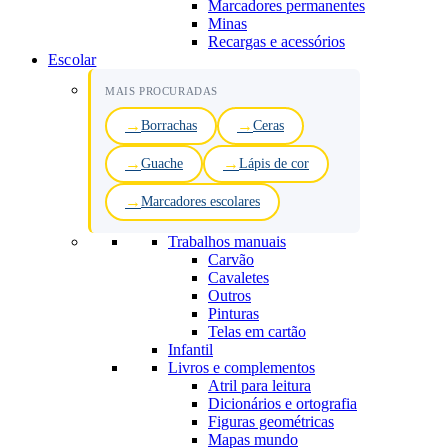
Marcadores permanentes
Minas
Recargas e acessórios
Escolar
MAIS PROCURADAS
Borrachas
Ceras
Guache
Lápis de cor
Marcadores escolares
Trabalhos manuais
Carvão
Cavaletes
Outros
Pinturas
Telas em cartão
Infantil
Livros e complementos
Atril para leitura
Dicionários e ortografia
Figuras geométricas
Mapas mundo