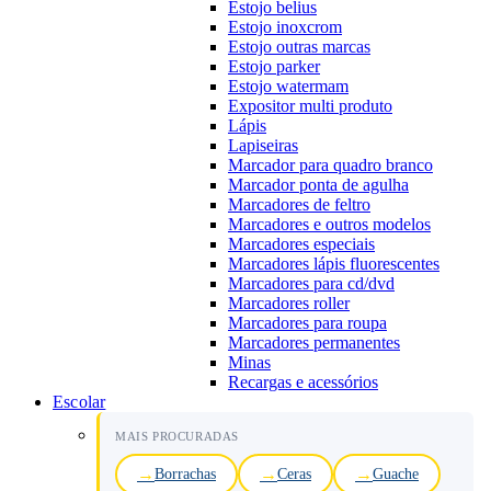
Estojo belius
Estojo inoxcrom
Estojo outras marcas
Estojo parker
Estojo watermam
Expositor multi produto
Lápis
Lapiseiras
Marcador para quadro branco
Marcador ponta de agulha
Marcadores de feltro
Marcadores e outros modelos
Marcadores especiais
Marcadores lápis fluorescentes
Marcadores para cd/dvd
Marcadores roller
Marcadores para roupa
Marcadores permanentes
Minas
Recargas e acessórios
Escolar
MAIS PROCURADAS
Borrachas
Ceras
Guache