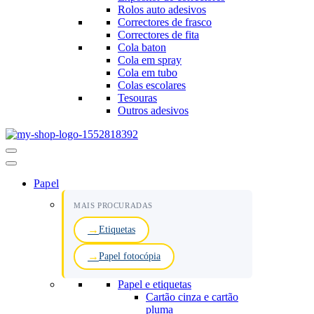
Rolos auto adesivos
Correctores de frasco
Correctores de fita
Cola baton
Cola em spray
Cola em tubo
Colas escolares
Tesouras
Outros adesivos
Menu
de
navegação
Papel
MAIS PROCURADAS
Etiquetas
Papel fotocópia
Papel e etiquetas
Cartão cinza e cartão
pluma