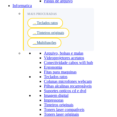
Pastas de arquivo
Informatica
MAIS PROCURADAS
Teclados ratos
Tinteiros originais
Multifunções
Arquivo, bolsas e malas
Videoprojetores acetatos
Conectividade cabos wifi hub
Ergonomia
Fitas para maquinas
Teclados ratos
Colunas microfones webcam
Pilhas alcalinas recarregáveis
Suportes opticos cd e dvd
Imagem digital
Impressoras
Tinteiros originais
Toners laser compatíveis
Toners laser originais