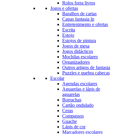
Rolos forra livros
Jogos e ofertas
Baralhos de cartas
Capas fantasia lp
Entretenimento e ofertas
Escrita
Estojo
Estojos de pintura
Jogos de mesa
Jogos didácticos
Mochilas escolares
Organizadores
Outros artigos de fantasia
Puzzles e quebra cabeças
Escolar
Agendas escolares
Aguarelas e lápis de
aguarelas
Borrachas
Cartão ondulado
Ceras
Compassos
Guache
Lápis de cor
Marcadores escolares