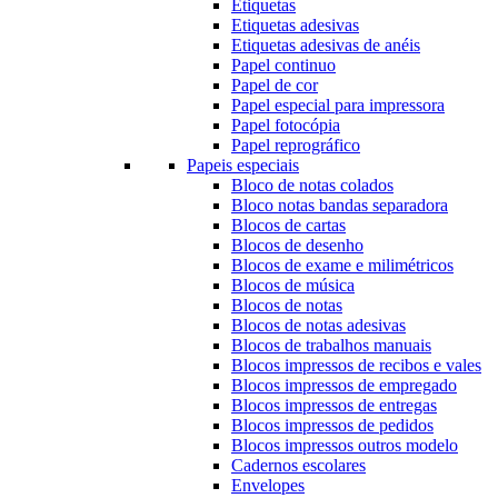
Etiquetas
Etiquetas adesivas
Etiquetas adesivas de anéis
Papel continuo
Papel de cor
Papel especial para impressora
Papel fotocópia
Papel reprográfico
Papeis especiais
Bloco de notas colados
Bloco notas bandas separadora
Blocos de cartas
Blocos de desenho
Blocos de exame e milimétricos
Blocos de música
Blocos de notas
Blocos de notas adesivas
Blocos de trabalhos manuais
Blocos impressos de recibos e vales
Blocos impressos de empregado
Blocos impressos de entregas
Blocos impressos de pedidos
Blocos impressos outros modelo
Cadernos escolares
Envelopes