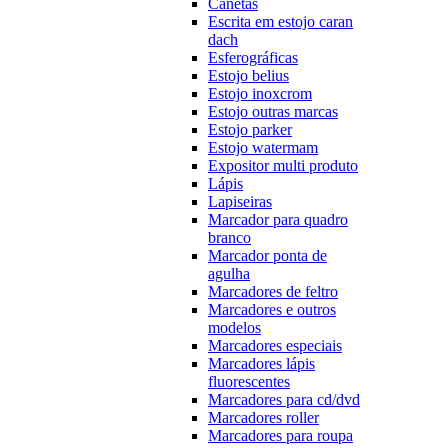
Canetas
Escrita em estojo caran
dach
Esferográficas
Estojo belius
Estojo inoxcrom
Estojo outras marcas
Estojo parker
Estojo watermam
Expositor multi produto
Lápis
Lapiseiras
Marcador para quadro
branco
Marcador ponta de
agulha
Marcadores de feltro
Marcadores e outros
modelos
Marcadores especiais
Marcadores lápis
fluorescentes
Marcadores para cd/dvd
Marcadores roller
Marcadores para roupa