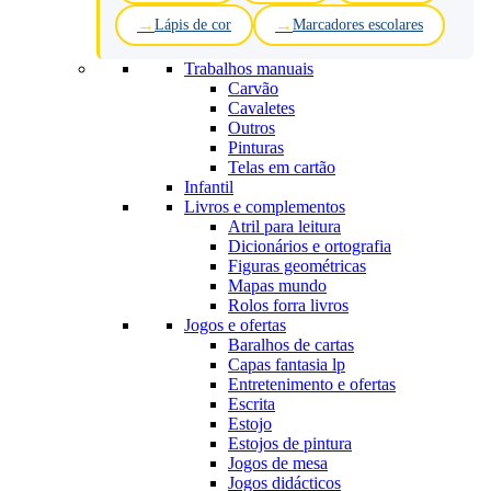
Lápis de cor
Marcadores escolares
Trabalhos manuais
Carvão
Cavaletes
Outros
Pinturas
Telas em cartão
Infantil
Livros e complementos
Atril para leitura
Dicionários e ortografia
Figuras geométricas
Mapas mundo
Rolos forra livros
Jogos e ofertas
Baralhos de cartas
Capas fantasia lp
Entretenimento e ofertas
Escrita
Estojo
Estojos de pintura
Jogos de mesa
Jogos didácticos