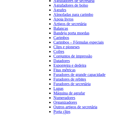
Agrafadores de secretária
Agrafadores de bolso
Agrafes
Almofadas para carimbo
Apoia livros
Artigos de secretária
Balanças
Bandeja porta moedas
Carimbos
Carimbos – Fórmulas especiais
Clips e pioneses
Cofres
Conjuntos de impressão
Datadores
Esponjeira e dedeira
Fitas métricas
Furadores de grande capacidade
Furadores de rebites
Furadores de secretária
Lupas
Máquina de agrafar
Numeradores
Organizadores
Outros artigos de secretária
Porta clips