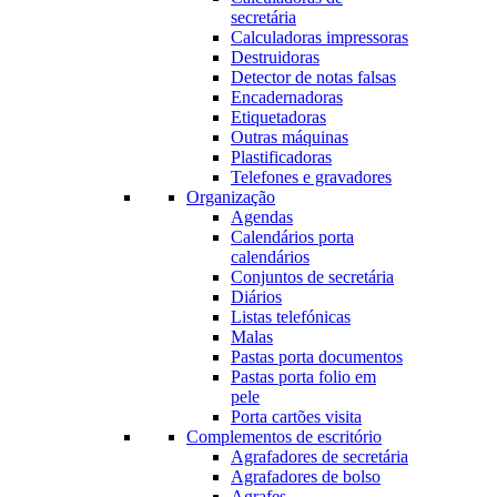
secretária
Calculadoras impressoras
Destruidoras
Detector de notas falsas
Encadernadoras
Etiquetadoras
Outras máquinas
Plastificadoras
Telefones e gravadores
Organização
Agendas
Calendários porta
calendários
Conjuntos de secretária
Diários
Listas telefónicas
Malas
Pastas porta documentos
Pastas porta folio em
pele
Porta cartões visita
Complementos de escritório
Agrafadores de secretária
Agrafadores de bolso
Agrafes