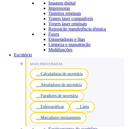
Imagem digital
Impressoras
Tinteiros originais
Toners laser compatíveis
Toners laser originais
Reposição transferência térmica
Faxes
Etiquetadoras e fitas
Limpeza e manutenção
Multifunções
Escritório
MAIS PROCURADAS
Calculadoras de secretária
Agrafadores de secretária
Furadores de secretária
Esferográficas
Lápis
Marcadores permanentes