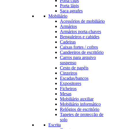
Porta clips
Porta lápis
Saca agrafes
Mobiliário
Acessórios de mobiliário
Armários
Armários porta-chaves
Bengaleiros e cabides
Cadeiras
Caixas fortes / cofres
Candeeiros de escritório
Carros para arquivo
suspenso
Cesto de papéis
Cinzeiros
Escadas/bancos
Expositores
Ficheiros
Mesas
Mobiliário auxiliar
Mobiliário informático
Relógios de escritório
Tapetes de protecção de
solo
Escrita