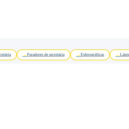
retária
Furadores de secretária
Esferográficas
Lápis