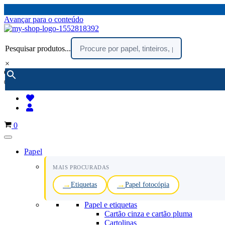
Avançar para o conteúdo
Pesquisar produtos...
×
encomendar por telefone :
216 003 523
(chamada rede fixa nacional)
Carrinho
0
Papel
MAIS PROCURADAS
Etiquetas
Papel fotocópia
Papel e etiquetas
Cartão cinza e cartão pluma
Cartolinas