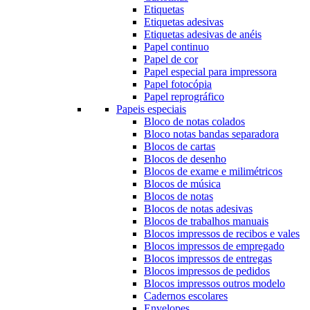
Etiquetas
Etiquetas adesivas
Etiquetas adesivas de anéis
Papel continuo
Papel de cor
Papel especial para impressora
Papel fotocópia
Papel reprográfico
Papeis especiais
Bloco de notas colados
Bloco notas bandas separadora
Blocos de cartas
Blocos de desenho
Blocos de exame e milimétricos
Blocos de música
Blocos de notas
Blocos de notas adesivas
Blocos de trabalhos manuais
Blocos impressos de recibos e vales
Blocos impressos de empregado
Blocos impressos de entregas
Blocos impressos de pedidos
Blocos impressos outros modelo
Cadernos escolares
Envelopes