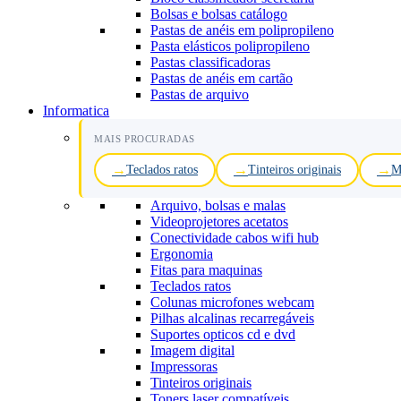
Bolsas e bolsas catálogo
Pastas de anéis em polipropileno
Pasta elásticos polipropileno
Pastas classificadoras
Pastas de anéis em cartão
Pastas de arquivo
Informatica
MAIS PROCURADAS
Teclados ratos
Tinteiros originais
M
Arquivo, bolsas e malas
Videoprojetores acetatos
Conectividade cabos wifi hub
Ergonomia
Fitas para maquinas
Teclados ratos
Colunas microfones webcam
Pilhas alcalinas recarregáveis
Suportes opticos cd e dvd
Imagem digital
Impressoras
Tinteiros originais
Toners laser compatíveis