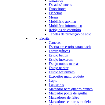
Cinzeiros
Escadas/bancos
Expositores
Ficheiros
Mesas
Mobiliário auxiliar
Mobiliário informático
Relógios de escritório
Tapetes de protecção de solo
Escrita
Canetas
Escrita em estojo caran dach
Esferográficas
Estojo belius
Estojo inoxcrom
Estojo outras marcas
Estojo parker
Estojo watermam
Expositor multi produto
Lápis
Lapiseiras
Marcador para quadro branco
Marcador ponta de agulha
Marcadores de feltro
Marcadores e outros modelos