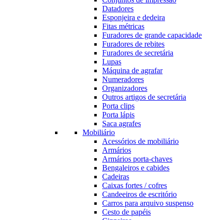
Datadores
Esponjeira e dedeira
Fitas métricas
Furadores de grande capacidade
Furadores de rebites
Furadores de secretária
Lupas
Máquina de agrafar
Numeradores
Organizadores
Outros artigos de secretária
Porta clips
Porta lápis
Saca agrafes
Mobiliário
Acessórios de mobiliário
Armários
Armários porta-chaves
Bengaleiros e cabides
Cadeiras
Caixas fortes / cofres
Candeeiros de escritório
Carros para arquivo suspenso
Cesto de papéis