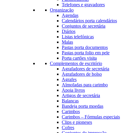
Telefones e gravadores
Organização
Agendas
Calendários porta calendários
Conjuntos de secretária
Diários
Listas telefónicas
Malas
Pastas porta documentos
Pastas porta folio em pele
Porta cartões visita
Complementos de escritório
Agrafadores de secretária
Agrafadores de bolso
Agrafes
Almofadas para carimbo
Apoia livros
Artigos de secretária
Balanças
Bandeja porta moedas
Carimbos
Carimbos – Fórmulas especiais
Clips e pioneses
Cofres
Conjuntos de impressão