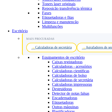
Toners laser originais
Reposição transferência térmica
Faxes
Etiquetadoras e fitas
Limpeza e manutenção
Multifunções
Escritório
MAIS PROCURADAS
Calculadoras de secretária
Agrafadores de sec
Equipamentos de escritório
Caixas registadoras
Calculadoras - acessórios
Calculadoras cientificas
Calculadoras de bolso
Calculadoras de secretária
Calculadoras impressoras
Destruidoras
Detector de notas falsas
Encadernadoras
Etiquetadoras
Outras máquinas
Plastificadoras