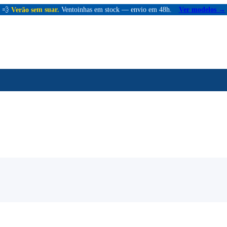
💨
Verão sem suar.
Ventoinhas em stock — envio em 48h.
Ver modelos →