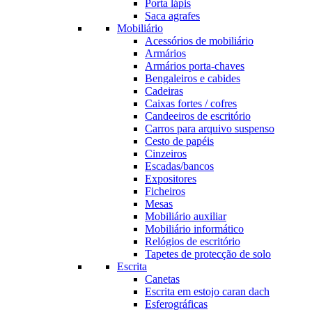
Porta lápis
Saca agrafes
Mobiliário
Acessórios de mobiliário
Armários
Armários porta-chaves
Bengaleiros e cabides
Cadeiras
Caixas fortes / cofres
Candeeiros de escritório
Carros para arquivo suspenso
Cesto de papéis
Cinzeiros
Escadas/bancos
Expositores
Ficheiros
Mesas
Mobiliário auxiliar
Mobiliário informático
Relógios de escritório
Tapetes de protecção de solo
Escrita
Canetas
Escrita em estojo caran dach
Esferográficas