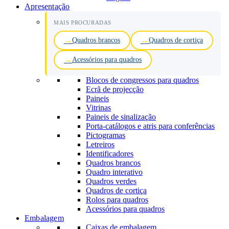
Apresentação
MAIS PROCURADAS
Quadros brancos
Quadros de cortiça
Acessórios para quadros
Blocos de congressos para quadros
Ecrã de projecção
Paineis
Vitrinas
Paineis de sinalização
Porta-catálogos e atris para conferências
Pictogramas
Letreiros
Identificadores
Quadros brancos
Quadro interativo
Quadros verdes
Quadros de cortiça
Rolos para quadros
Acessórios para quadros
Embalagem
Caixas de embalagem