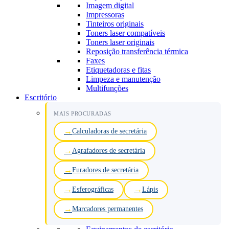
Imagem digital
Impressoras
Tinteiros originais
Toners laser compatíveis
Toners laser originais
Reposição transferência térmica
Faxes
Etiquetadoras e fitas
Limpeza e manutenção
Multifunções
Escritório
MAIS PROCURADAS
Calculadoras de secretária
Agrafadores de secretária
Furadores de secretária
Esferográficas
Lápis
Marcadores permanentes