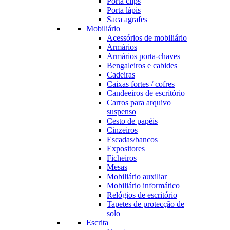
Porta clips
Porta lápis
Saca agrafes
Mobiliário
Acessórios de mobiliário
Armários
Armários porta-chaves
Bengaleiros e cabides
Cadeiras
Caixas fortes / cofres
Candeeiros de escritório
Carros para arquivo
suspenso
Cesto de papéis
Cinzeiros
Escadas/bancos
Expositores
Ficheiros
Mesas
Mobiliário auxiliar
Mobiliário informático
Relógios de escritório
Tapetes de protecção de
solo
Escrita