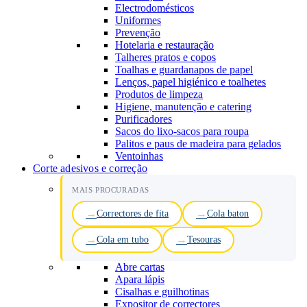
Electrodomésticos
Uniformes
Prevenção
Hotelaria e restauração
Talheres pratos e copos
Toalhas e guardanapos de papel
Lenços, papel higiénico e toalhetes
Produtos de limpeza
Higiene, manutenção e catering
Purificadores
Sacos do lixo-sacos para roupa
Palitos e paus de madeira para gelados
Ventoinhas
Corte adesivos e correção
MAIS PROCURADAS
Correctores de fita
Cola baton
Cola em tubo
Tesouras
Abre cartas
Apara lápis
Cisalhas e guilhotinas
Expositor de correctores