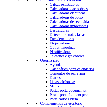
Equipamentos de escritório
Caixas registadoras
Calculadoras - acessórios
Calculadoras cientificas
Calculadoras de bolso
Calculadoras de secretária
Calculadoras impressoras
Destruidoras
Detector de notas falsas
Encadernadoras
Etiquetadoras
Outras máquinas
Plastificadoras
Telefones e gravadores
Organização
Agendas
Calendários porta calendários
Conjuntos de secretária
Diários
Listas telefónicas
Malas
Pastas porta documentos
Pastas porta folio em pele
Porta cartões visita
Complementos de escritório