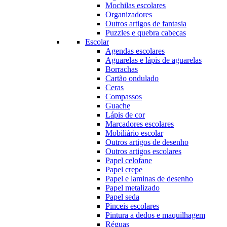
Mochilas escolares
Organizadores
Outros artigos de fantasia
Puzzles e quebra cabeças
Escolar
Agendas escolares
Aguarelas e lápis de aguarelas
Borrachas
Cartão ondulado
Ceras
Compassos
Guache
Lápis de cor
Marcadores escolares
Mobiliário escolar
Outros artigos de desenho
Outros artigos escolares
Papel celofane
Papel crepe
Papel e laminas de desenho
Papel metalizado
Papel seda
Pinceis escolares
Pintura a dedos e maquilhagem
Réguas