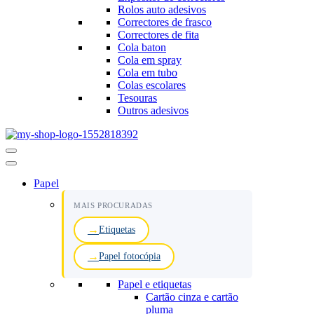
Rolos auto adesivos
Correctores de frasco
Correctores de fita
Cola baton
Cola em spray
Cola em tubo
Colas escolares
Tesouras
Outros adesivos
Menu
de
navegação
Papel
MAIS PROCURADAS
Etiquetas
Papel fotocópia
Papel e etiquetas
Cartão cinza e cartão
pluma