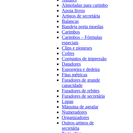
Almofadas para carimbo
Apoia livros
Artigos de secretária
Balanças
Bandeja porta moedas
Carimbos
Carimbos – Fórmulas
especiais
Clips e pioneses
Cofres
Conjuntos de impressão
Datadores
Esponjeira e dedeira
Fitas métricas
Furadores de grande
capacidade
Furadores de rebites
Furadores de secretária
Lupas
Máquina de agrafar
Numeradores
Organizadores
Outros artigos de
secretária