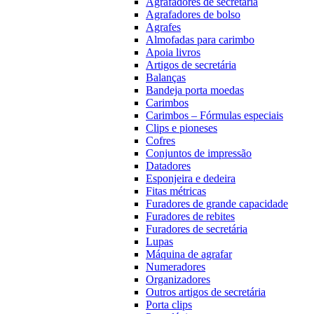
Agrafadores de secretária
Agrafadores de bolso
Agrafes
Almofadas para carimbo
Apoia livros
Artigos de secretária
Balanças
Bandeja porta moedas
Carimbos
Carimbos – Fórmulas especiais
Clips e pioneses
Cofres
Conjuntos de impressão
Datadores
Esponjeira e dedeira
Fitas métricas
Furadores de grande capacidade
Furadores de rebites
Furadores de secretária
Lupas
Máquina de agrafar
Numeradores
Organizadores
Outros artigos de secretária
Porta clips