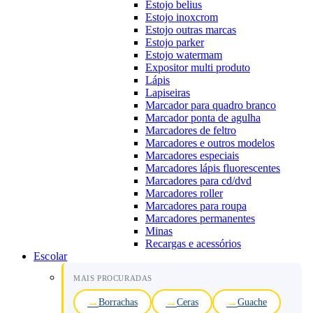
Estojo belius
Estojo inoxcrom
Estojo outras marcas
Estojo parker
Estojo watermam
Expositor multi produto
Lápis
Lapiseiras
Marcador para quadro branco
Marcador ponta de agulha
Marcadores de feltro
Marcadores e outros modelos
Marcadores especiais
Marcadores lápis fluorescentes
Marcadores para cd/dvd
Marcadores roller
Marcadores para roupa
Marcadores permanentes
Minas
Recargas e acessórios
Escolar
MAIS PROCURADAS
Borrachas
Ceras
Guache