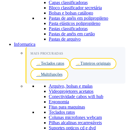
Capas classificadoras
Bloco classificador secretária
Bolsas e bolsas catálogo
Pastas de anéis em polipropileno
Pasta elásticos polipropileno
Pastas classificadoras
Pastas de anéis em cartão
Pastas de arquivo
Informatica
MAIS PROCURADAS
Teclados ratos
Tinteiros originais
Multifunções
Arquivo, bolsas e malas
Videoprojetores acetatos
Conectividade cabos wifi hub
Ergonomia
Fitas para maquinas
Teclados ratos
Colunas microfones webcam
Pilhas alcalinas recarregáveis
Suportes opticos cd e dvd