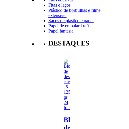
Fitas e laços
Plástico de borbulhas e filme
extensível
Sacos de plástico e papel
Papel de embalar kraft
Papel fantasia
DESTAQUES
Bloco
de