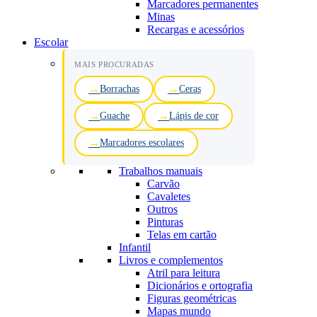
Marcadores permanentes
Minas
Recargas e acessórios
Escolar
MAIS PROCURADAS
Borrachas
Ceras
Guache
Lápis de cor
Marcadores escolares
Trabalhos manuais
Carvão
Cavaletes
Outros
Pinturas
Telas em cartão
Infantil
Livros e complementos
Atril para leitura
Dicionários e ortografia
Figuras geométricas
Mapas mundo