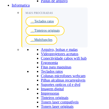
Pastas de arquivo
Informatica
MAIS PROCURADAS
Teclados ratos
Tinteiros originais
Multifunções
Arquivo, bolsas e malas
Videoprojetores acetatos
Conectividade cabos wifi hub
Ergonomia
Fitas para maquinas
Teclados ratos
Colunas microfones webcam
Pilhas alcalinas recarregáveis
Suportes opticos cd e dvd
Imagem digital
Impressoras
Tinteiros originais
Toners laser compatíveis
Toners laser originais