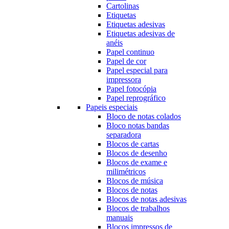
Cartolinas
Etiquetas
Etiquetas adesivas
Etiquetas adesivas de
anéis
Papel continuo
Papel de cor
Papel especial para
impressora
Papel fotocópia
Papel reprográfico
Papeis especiais
Bloco de notas colados
Bloco notas bandas
separadora
Blocos de cartas
Blocos de desenho
Blocos de exame e
milimétricos
Blocos de música
Blocos de notas
Blocos de notas adesivas
Blocos de trabalhos
manuais
Blocos impressos de