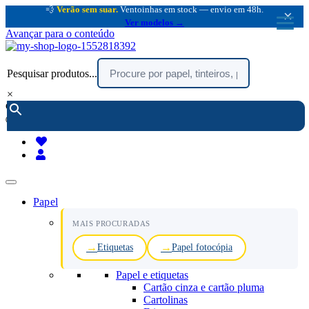
💨
Verão sem suar.
Ventoinhas em stock — envio em 48h.
×
Ver modelos →
Avançar para o conteúdo
Pesquisar produtos...
×
encomendar por telefone :
216 003 523
(chamada rede fixa nacional)
Papel
MAIS PROCURADAS
Etiquetas
Papel fotocópia
Papel e etiquetas
Cartão cinza e cartão pluma
Cartolinas