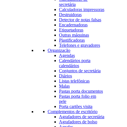
secretária
Calculadoras impressoras
Destruidoras
Detector de notas falsas
Encadernadoras
Etiquetadoras
Outras máquinas
Plastificadoras
Telefones e gravadores
Organização
Agendas
Calendários porta
calendários
Conjuntos de secretária
Diários
Listas telefónicas
Malas
Pastas porta documentos
Pastas porta folio em
pele
Porta cartões visita
Complementos de escritório
Agrafadores de secretária
Agrafadores de bolso
Agrafes