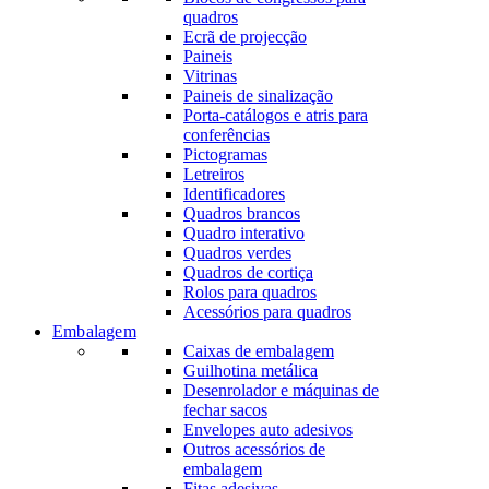
quadros
Ecrã de projecção
Paineis
Vitrinas
Paineis de sinalização
Porta-catálogos e atris para
conferências
Pictogramas
Letreiros
Identificadores
Quadros brancos
Quadro interativo
Quadros verdes
Quadros de cortiça
Rolos para quadros
Acessórios para quadros
Embalagem
Caixas de embalagem
Guilhotina metálica
Desenrolador e máquinas de
fechar sacos
Envelopes auto adesivos
Outros acessórios de
embalagem
Fitas adesivas