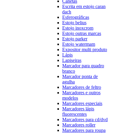
Canetas
Escrita em estojo caran
dach
Esferográficas
Estojo belius
Estojo inoxcrom
Estojo outras marcas
Estojo parker
Estojo watermam
Expositor multi produto
Lápis
Lapiseiras
Marcador para quadro
branco
Marcador ponta de
agulha
Marcadores de feltro
Marcadores e outros
modelos
Marcadores especiais
Marcadores lápis
fluorescentes
Marcadores para cd/dvd
Marcadores roller
Marcadores para roupa