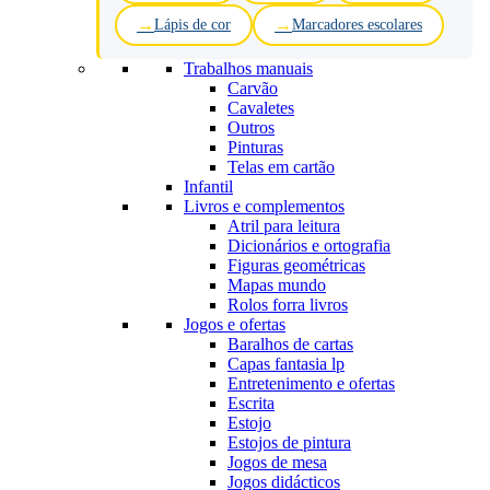
Lápis de cor
Marcadores escolares
Trabalhos manuais
Carvão
Cavaletes
Outros
Pinturas
Telas em cartão
Infantil
Livros e complementos
Atril para leitura
Dicionários e ortografia
Figuras geométricas
Mapas mundo
Rolos forra livros
Jogos e ofertas
Baralhos de cartas
Capas fantasia lp
Entretenimento e ofertas
Escrita
Estojo
Estojos de pintura
Jogos de mesa
Jogos didácticos