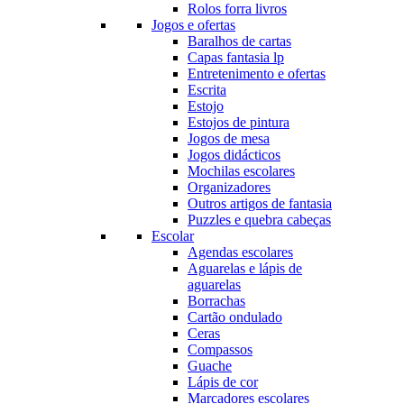
Rolos forra livros
Jogos e ofertas
Baralhos de cartas
Capas fantasia lp
Entretenimento e ofertas
Escrita
Estojo
Estojos de pintura
Jogos de mesa
Jogos didácticos
Mochilas escolares
Organizadores
Outros artigos de fantasia
Puzzles e quebra cabeças
Escolar
Agendas escolares
Aguarelas e lápis de
aguarelas
Borrachas
Cartão ondulado
Ceras
Compassos
Guache
Lápis de cor
Marcadores escolares