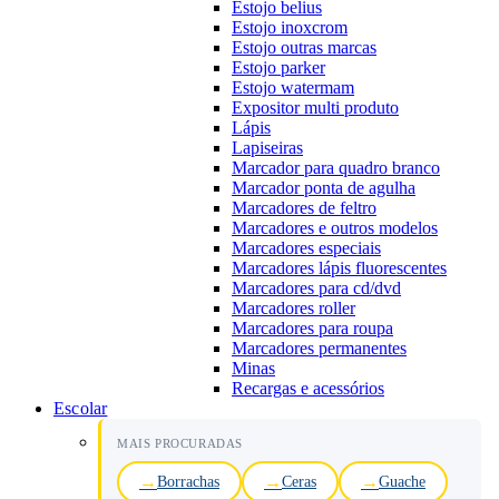
Estojo belius
Estojo inoxcrom
Estojo outras marcas
Estojo parker
Estojo watermam
Expositor multi produto
Lápis
Lapiseiras
Marcador para quadro branco
Marcador ponta de agulha
Marcadores de feltro
Marcadores e outros modelos
Marcadores especiais
Marcadores lápis fluorescentes
Marcadores para cd/dvd
Marcadores roller
Marcadores para roupa
Marcadores permanentes
Minas
Recargas e acessórios
Escolar
MAIS PROCURADAS
Borrachas
Ceras
Guache