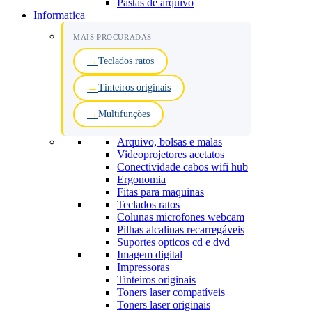
Pastas de arquivo
Informatica
MAIS PROCURADAS
Teclados ratos
Tinteiros originais
Multifunções
Arquivo, bolsas e malas
Videoprojetores acetatos
Conectividade cabos wifi hub
Ergonomia
Fitas para maquinas
Teclados ratos
Colunas microfones webcam
Pilhas alcalinas recarregáveis
Suportes opticos cd e dvd
Imagem digital
Impressoras
Tinteiros originais
Toners laser compatíveis
Toners laser originais