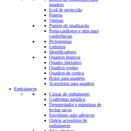
quadros
Ecrã de projecção
Paineis
Vitrinas
Paineis de sinalização
Porta-catálogos e atris para
conferências
Pictogramas
Letreiros
Identificadores
Quadros brancos
Quadro interativo
Quadros verdes
Quadros de cortiça
Rolos para quadros
Acessórios para quadros
Embalagem
Caixas de embalagem
Guilhotina metálica
Desenrolador e máquinas de
fechar sacos
Envelopes auto adesivos
Outros acessórios de
embalagem
Fitas adesivas