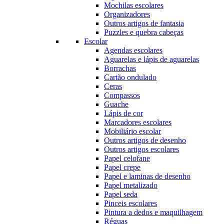
Mochilas escolares
Organizadores
Outros artigos de fantasia
Puzzles e quebra cabeças
Escolar
Agendas escolares
Aguarelas e lápis de aguarelas
Borrachas
Cartão ondulado
Ceras
Compassos
Guache
Lápis de cor
Marcadores escolares
Mobiliário escolar
Outros artigos de desenho
Outros artigos escolares
Papel celofane
Papel crepe
Papel e laminas de desenho
Papel metalizado
Papel seda
Pinceis escolares
Pintura a dedos e maquilhagem
Réguas