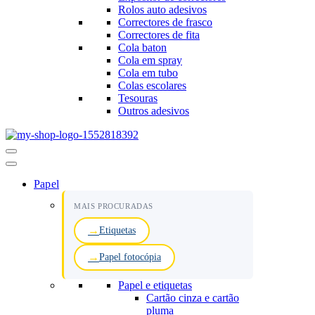
Rolos auto adesivos
Correctores de frasco
Correctores de fita
Cola baton
Cola em spray
Cola em tubo
Colas escolares
Tesouras
Outros adesivos
Menu
de
navegação
Papel
MAIS PROCURADAS
Etiquetas
Papel fotocópia
Papel e etiquetas
Cartão cinza e cartão
pluma