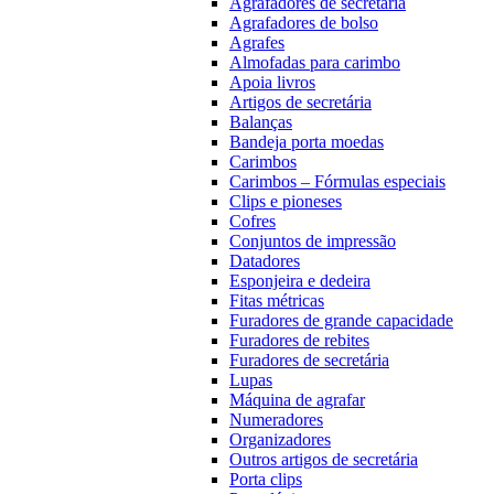
Agrafadores de secretária
Agrafadores de bolso
Agrafes
Almofadas para carimbo
Apoia livros
Artigos de secretária
Balanças
Bandeja porta moedas
Carimbos
Carimbos – Fórmulas especiais
Clips e pioneses
Cofres
Conjuntos de impressão
Datadores
Esponjeira e dedeira
Fitas métricas
Furadores de grande capacidade
Furadores de rebites
Furadores de secretária
Lupas
Máquina de agrafar
Numeradores
Organizadores
Outros artigos de secretária
Porta clips