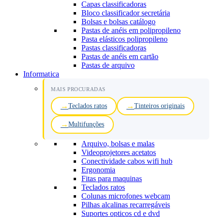
Capas classificadoras
Bloco classificador secretária
Bolsas e bolsas catálogo
Pastas de anéis em polipropileno
Pasta elásticos polipropileno
Pastas classificadoras
Pastas de anéis em cartão
Pastas de arquivo
Informatica
MAIS PROCURADAS
Teclados ratos
Tinteiros originais
Multifunções
Arquivo, bolsas e malas
Videoprojetores acetatos
Conectividade cabos wifi hub
Ergonomia
Fitas para maquinas
Teclados ratos
Colunas microfones webcam
Pilhas alcalinas recarregáveis
Suportes opticos cd e dvd