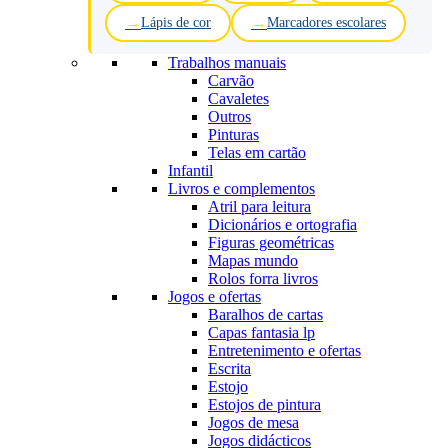
Lápis de cor
Marcadores escolares
Trabalhos manuais
Carvão
Cavaletes
Outros
Pinturas
Telas em cartão
Infantil
Livros e complementos
Atril para leitura
Dicionários e ortografia
Figuras geométricas
Mapas mundo
Rolos forra livros
Jogos e ofertas
Baralhos de cartas
Capas fantasia lp
Entretenimento e ofertas
Escrita
Estojo
Estojos de pintura
Jogos de mesa
Jogos didácticos