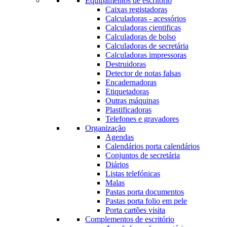
Equipamentos de escritório
Caixas registadoras
Calculadoras - acessórios
Calculadoras cientificas
Calculadoras de bolso
Calculadoras de secretária
Calculadoras impressoras
Destruidoras
Detector de notas falsas
Encadernadoras
Etiquetadoras
Outras máquinas
Plastificadoras
Telefones e gravadores
Organização
Agendas
Calendários porta calendários
Conjuntos de secretária
Diários
Listas telefónicas
Malas
Pastas porta documentos
Pastas porta folio em pele
Porta cartões visita
Complementos de escritório