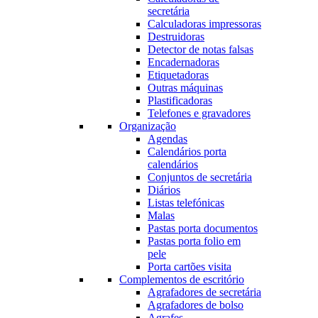
secretária
Calculadoras impressoras
Destruidoras
Detector de notas falsas
Encadernadoras
Etiquetadoras
Outras máquinas
Plastificadoras
Telefones e gravadores
Organização
Agendas
Calendários porta
calendários
Conjuntos de secretária
Diários
Listas telefónicas
Malas
Pastas porta documentos
Pastas porta folio em
pele
Porta cartões visita
Complementos de escritório
Agrafadores de secretária
Agrafadores de bolso
Agrafes