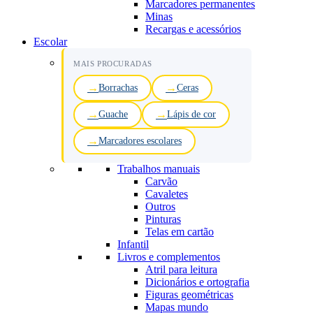
Marcadores permanentes
Minas
Recargas e acessórios
Escolar
MAIS PROCURADAS
Borrachas
Ceras
Guache
Lápis de cor
Marcadores escolares
Trabalhos manuais
Carvão
Cavaletes
Outros
Pinturas
Telas em cartão
Infantil
Livros e complementos
Atril para leitura
Dicionários e ortografia
Figuras geométricas
Mapas mundo