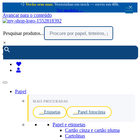
💨
Verão sem suar.
Ventoinhas em stock — envio em 48h.
×
Ver modelos →
Avançar para o conteúdo
Pesquisar produtos...
×
encomendar por telefone :
216 003 523
(chamada rede fixa nacional)
Papel
MAIS PROCURADAS
Etiquetas
Papel fotocópia
Papel e etiquetas
Cartão cinza e cartão pluma
Cartolinas