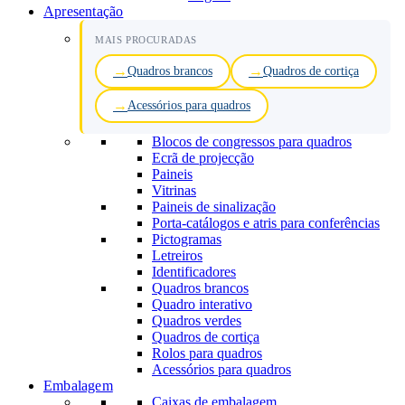
Apresentação
MAIS PROCURADAS
Quadros brancos
Quadros de cortiça
Acessórios para quadros
Blocos de congressos para quadros
Ecrã de projecção
Paineis
Vitrinas
Paineis de sinalização
Porta-catálogos e atris para conferências
Pictogramas
Letreiros
Identificadores
Quadros brancos
Quadro interativo
Quadros verdes
Quadros de cortiça
Rolos para quadros
Acessórios para quadros
Embalagem
Caixas de embalagem