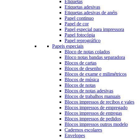
Etiquetas
Etiquetas adesivas
Etiquetas adesivas de anéis
Papel continuo
Papel de cor
Papel especial para impressora
Papel fotocópia
Papel reprográfico
Papeis especiais
Bloco de notas colados
Bloco notas bandas separadora
Blocos de cartas
Blocos de desenho
Blocos de exame e milimétricos
Blocos de música
Blocos de notas
Blocos de notas adesivas
Blocos de trabalhos manuais
Blocos impressos de recibos e vales
Blocos impressos de empregado
Blocos impressos de entregas
Blocos impressos de pedidos
Blocos impressos outros modelo
Cadernos escolares
Envelopes