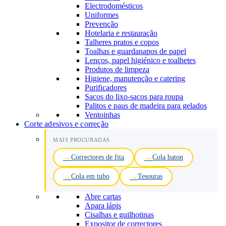
Electrodomésticos
Uniformes
Prevenção
Hotelaria e restauração
Talheres pratos e copos
Toalhas e guardanapos de papel
Lenços, papel higiénico e toalhetes
Produtos de limpeza
Higiene, manutenção e catering
Purificadores
Sacos do lixo-sacos para roupa
Palitos e paus de madeira para gelados
Ventoinhas
Corte adesivos e correção
MAIS PROCURADAS
Correctores de fita
Cola baton
Cola em tubo
Tesouras
Abre cartas
Apara lápis
Cisalhas e guilhotinas
Expositor de correctores