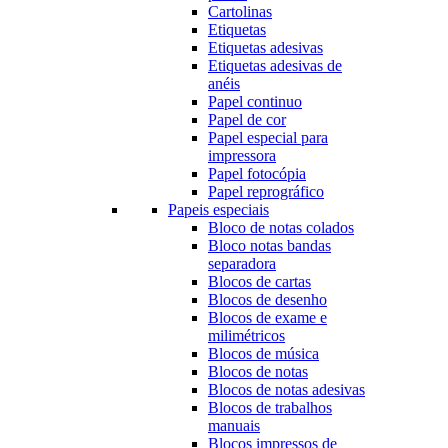
Cartolinas
Etiquetas
Etiquetas adesivas
Etiquetas adesivas de
anéis
Papel continuo
Papel de cor
Papel especial para
impressora
Papel fotocópia
Papel reprográfico
Papeis especiais
Bloco de notas colados
Bloco notas bandas
separadora
Blocos de cartas
Blocos de desenho
Blocos de exame e
milimétricos
Blocos de música
Blocos de notas
Blocos de notas adesivas
Blocos de trabalhos
manuais
Blocos impressos de