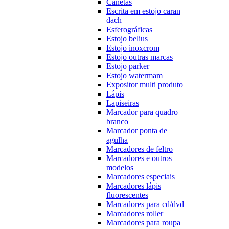
Canetas
Escrita em estojo caran
dach
Esferográficas
Estojo belius
Estojo inoxcrom
Estojo outras marcas
Estojo parker
Estojo watermam
Expositor multi produto
Lápis
Lapiseiras
Marcador para quadro
branco
Marcador ponta de
agulha
Marcadores de feltro
Marcadores e outros
modelos
Marcadores especiais
Marcadores lápis
fluorescentes
Marcadores para cd/dvd
Marcadores roller
Marcadores para roupa