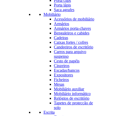
Porta clips
Porta lápis
Saca agrafes
Mobiliário
Acessórios de mobiliário
Armários
Armários porta-chaves
Bengaleiros e cabides
Cadeiras
Caixas fortes / cofres
Candeeiros de escritório
Carros para arquivo
suspenso
Cesto de papéis
Cinzeiros
Escadas/bancos
Expositores
Ficheiros
Mesas
Mobiliário auxiliar
Mobiliário informático
Relógios de escritório
Tapetes de protecção de
solo
Escrita