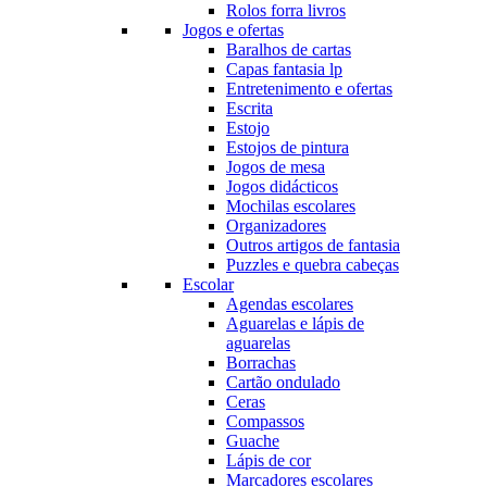
Rolos forra livros
Jogos e ofertas
Baralhos de cartas
Capas fantasia lp
Entretenimento e ofertas
Escrita
Estojo
Estojos de pintura
Jogos de mesa
Jogos didácticos
Mochilas escolares
Organizadores
Outros artigos de fantasia
Puzzles e quebra cabeças
Escolar
Agendas escolares
Aguarelas e lápis de
aguarelas
Borrachas
Cartão ondulado
Ceras
Compassos
Guache
Lápis de cor
Marcadores escolares