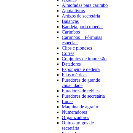
Almofadas para carimbo
Apoia livros
Artigos de secretária
Balanças
Bandeja porta moedas
Carimbos
Carimbos – Fórmulas
especiais
Clips e pioneses
Cofres
Conjuntos de impressão
Datadores
Esponjeira e dedeira
Fitas métricas
Furadores de grande
capacidade
Furadores de rebites
Furadores de secretária
Lupas
Máquina de agrafar
Numeradores
Organizadores
Outros artigos de
secretária