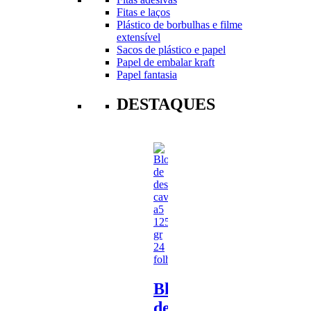
Fitas e laços
Plástico de borbulhas e filme
extensível
Sacos de plástico e papel
Papel de embalar kraft
Papel fantasia
DESTAQUES
Bloco
de