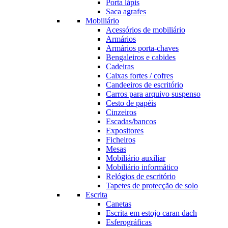
Porta lápis
Saca agrafes
Mobiliário
Acessórios de mobiliário
Armários
Armários porta-chaves
Bengaleiros e cabides
Cadeiras
Caixas fortes / cofres
Candeeiros de escritório
Carros para arquivo suspenso
Cesto de papéis
Cinzeiros
Escadas/bancos
Expositores
Ficheiros
Mesas
Mobiliário auxiliar
Mobiliário informático
Relógios de escritório
Tapetes de protecção de solo
Escrita
Canetas
Escrita em estojo caran dach
Esferográficas