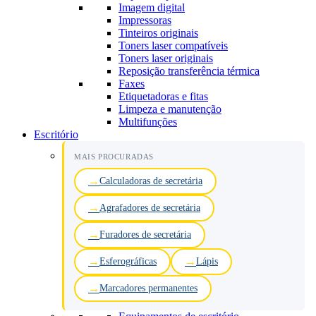
Imagem digital
Impressoras
Tinteiros originais
Toners laser compatíveis
Toners laser originais
Reposição transferência térmica
Faxes
Etiquetadoras e fitas
Limpeza e manutenção
Multifunções
Escritório
MAIS PROCURADAS
Calculadoras de secretária
Agrafadores de secretária
Furadores de secretária
Esferográficas
Lápis
Marcadores permanentes