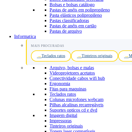
Bolsas e bolsas catálogo
Pastas de anéis em polipropileno
Pasta elásticos polipropileno
Pastas classificadoras
Pastas de anéis em cartão
Pastas de arquivo
Informatica
MAIS PROCURADAS
Teclados ratos
Tinteiros originais
M
Arquivo, bolsas e malas
Videoprojetores acetatos
Conectividade cabos wifi hub
Ergonomia
Fitas para maquinas
Teclados ratos
Colunas microfones webcam
Pilhas alcalinas recarregáveis
Suportes opticos cd e dvd
Imagem digital
Impressoras
Tinteiros originais
Toners laser compatíveis