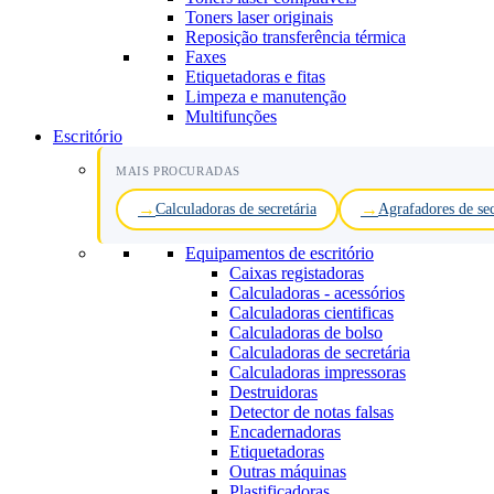
Toners laser originais
Reposição transferência térmica
Faxes
Etiquetadoras e fitas
Limpeza e manutenção
Multifunções
Escritório
MAIS PROCURADAS
Calculadoras de secretária
Agrafadores de sec
Equipamentos de escritório
Caixas registadoras
Calculadoras - acessórios
Calculadoras cientificas
Calculadoras de bolso
Calculadoras de secretária
Calculadoras impressoras
Destruidoras
Detector de notas falsas
Encadernadoras
Etiquetadoras
Outras máquinas
Plastificadoras