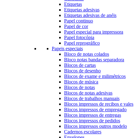
Etiquetas
Etiquetas adesivas
Etiquetas adesivas de anéis
Papel continuo
Papel de cor
Papel especial para impressora
Papel fotocópia
Papel reprográfico
Papeis especiais
Bloco de notas colados
Bloco notas bandas separadora
Blocos de cartas
Blocos de desenho
Blocos de exame e milimétricos
Blocos de música
Blocos de notas
Blocos de notas adesivas
Blocos de trabalhos manuais
Blocos impressos de recibos e vales
Blocos impressos de empregado
Blocos impressos de entregas
Blocos impressos de pedidos
Blocos impressos outros modelo
Cadernos escolares
Envelopes