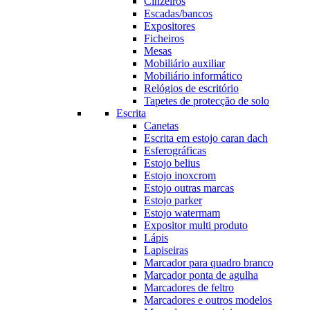
Cinzeiros
Escadas/bancos
Expositores
Ficheiros
Mesas
Mobiliário auxiliar
Mobiliário informático
Relógios de escritório
Tapetes de protecção de solo
Escrita
Canetas
Escrita em estojo caran dach
Esferográficas
Estojo belius
Estojo inoxcrom
Estojo outras marcas
Estojo parker
Estojo watermam
Expositor multi produto
Lápis
Lapiseiras
Marcador para quadro branco
Marcador ponta de agulha
Marcadores de feltro
Marcadores e outros modelos