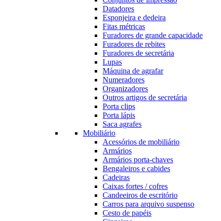
Datadores
Esponjeira e dedeira
Fitas métricas
Furadores de grande capacidade
Furadores de rebites
Furadores de secretária
Lupas
Máquina de agrafar
Numeradores
Organizadores
Outros artigos de secretária
Porta clips
Porta lápis
Saca agrafes
Mobiliário
Acessórios de mobiliário
Armários
Armários porta-chaves
Bengaleiros e cabides
Cadeiras
Caixas fortes / cofres
Candeeiros de escritório
Carros para arquivo suspenso
Cesto de papéis