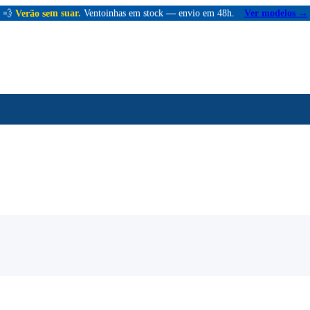
💨
Verão sem suar.
Ventoinhas em stock — envio em 48h.
Ver modelos →