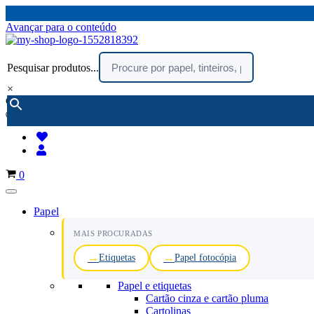
Avançar para o conteúdo
Pesquisar produtos...
×
encomendar por telefone :
216 003 523
(chamada rede fixa nacional)
Carrinho
0
Papel
MAIS PROCURADAS
Etiquetas
Papel fotocópia
Papel e etiquetas
Cartão cinza e cartão pluma
Cartolinas