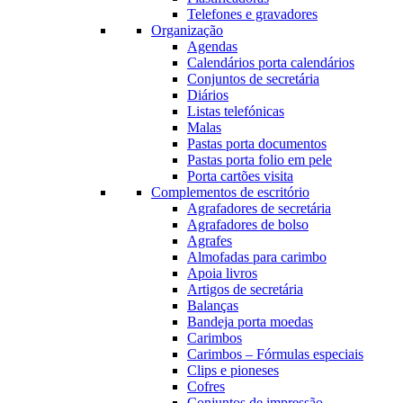
Telefones e gravadores
Organização
Agendas
Calendários porta calendários
Conjuntos de secretária
Diários
Listas telefónicas
Malas
Pastas porta documentos
Pastas porta folio em pele
Porta cartões visita
Complementos de escritório
Agrafadores de secretária
Agrafadores de bolso
Agrafes
Almofadas para carimbo
Apoia livros
Artigos de secretária
Balanças
Bandeja porta moedas
Carimbos
Carimbos – Fórmulas especiais
Clips e pioneses
Cofres
Conjuntos de impressão