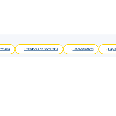
retária
Furadores de secretária
Esferográficas
Lápis