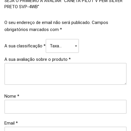
SEJA O PRIMEIRO A AVALIAR “CANETA PILOT V PEM SILVER
PRETO SVP-4WB”
O seu endereço de email não será publicado.
Campos
obrigatórios marcados com
*
A sua classificação
*
A sua avaliação sobre o produto
*
Nome
*
Email
*