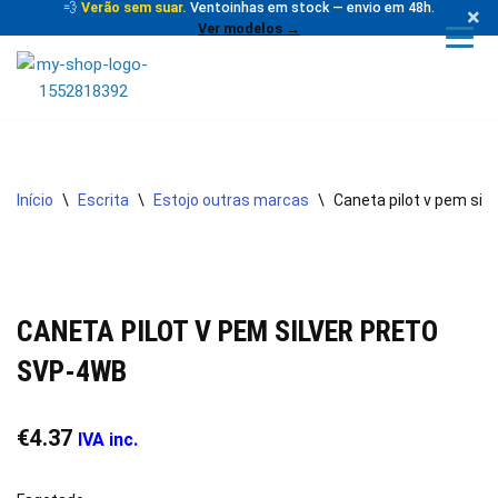
💨
Verão sem suar.
Ventoinhas em stock — envio em 48h.
×
Ver modelos →
Avançar
para
o
conteúdo
Início
\
Escrita
\
Estojo outras marcas
\
Caneta pilot v pem sil
CANETA PILOT V PEM SILVER PRETO
SVP-4WB
€
4.37
IVA inc.