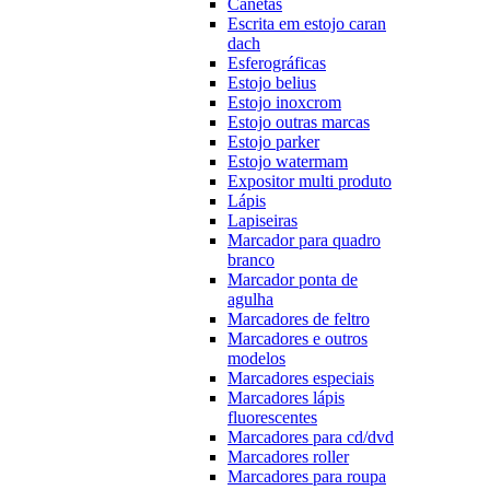
Canetas
Escrita em estojo caran
dach
Esferográficas
Estojo belius
Estojo inoxcrom
Estojo outras marcas
Estojo parker
Estojo watermam
Expositor multi produto
Lápis
Lapiseiras
Marcador para quadro
branco
Marcador ponta de
agulha
Marcadores de feltro
Marcadores e outros
modelos
Marcadores especiais
Marcadores lápis
fluorescentes
Marcadores para cd/dvd
Marcadores roller
Marcadores para roupa