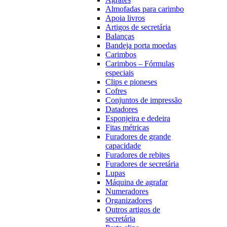
Almofadas para carimbo
Apoia livros
Artigos de secretária
Balanças
Bandeja porta moedas
Carimbos
Carimbos – Fórmulas
especiais
Clips e pioneses
Cofres
Conjuntos de impressão
Datadores
Esponjeira e dedeira
Fitas métricas
Furadores de grande
capacidade
Furadores de rebites
Furadores de secretária
Lupas
Máquina de agrafar
Numeradores
Organizadores
Outros artigos de
secretária