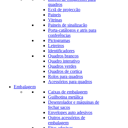
quadros
Ecrã de projecção
Paineis
Vitrinas
Paineis de sinalização
Porta-catálogos e atris para
conferências
Pictogramas
Letreiros
Identificadores
Quadros brancos
Quadro interativo
Quadros verdes
Quadros de cortiça
Rolos para quadros
Acessórios para quadros
Embalagem
Caixas de embalagem
Guilhotina metálica
Desenrolador e máquinas de
fechar sacos
Envelopes auto adesivos
Outros acessórios de
embalagem
Fitas adesivas