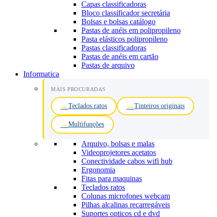
Capas classificadoras
Bloco classificador secretária
Bolsas e bolsas catálogo
Pastas de anéis em polipropileno
Pasta elásticos polipropileno
Pastas classificadoras
Pastas de anéis em cartão
Pastas de arquivo
Informatica
MAIS PROCURADAS
Teclados ratos
Tinteiros originais
Multifunções
Arquivo, bolsas e malas
Videoprojetores acetatos
Conectividade cabos wifi hub
Ergonomia
Fitas para maquinas
Teclados ratos
Colunas microfones webcam
Pilhas alcalinas recarregáveis
Suportes opticos cd e dvd