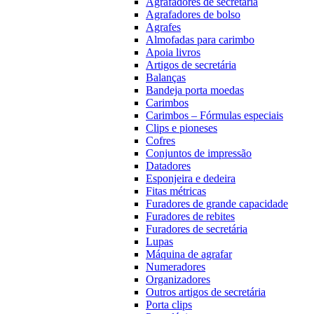
Agrafadores de secretária
Agrafadores de bolso
Agrafes
Almofadas para carimbo
Apoia livros
Artigos de secretária
Balanças
Bandeja porta moedas
Carimbos
Carimbos – Fórmulas especiais
Clips e pioneses
Cofres
Conjuntos de impressão
Datadores
Esponjeira e dedeira
Fitas métricas
Furadores de grande capacidade
Furadores de rebites
Furadores de secretária
Lupas
Máquina de agrafar
Numeradores
Organizadores
Outros artigos de secretária
Porta clips