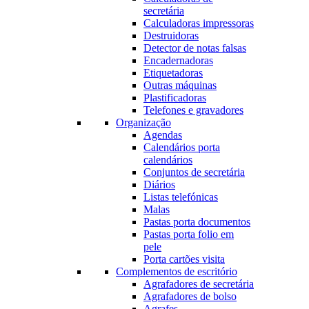
secretária
Calculadoras impressoras
Destruidoras
Detector de notas falsas
Encadernadoras
Etiquetadoras
Outras máquinas
Plastificadoras
Telefones e gravadores
Organização
Agendas
Calendários porta
calendários
Conjuntos de secretária
Diários
Listas telefónicas
Malas
Pastas porta documentos
Pastas porta folio em
pele
Porta cartões visita
Complementos de escritório
Agrafadores de secretária
Agrafadores de bolso
Agrafes