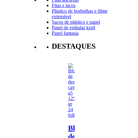
Fitas e laços
Plástico de borbulhas e filme
extensível
Sacos de plástico e papel
Papel de embalar kraft
Papel fantasia
DESTAQUES
Bloco
de