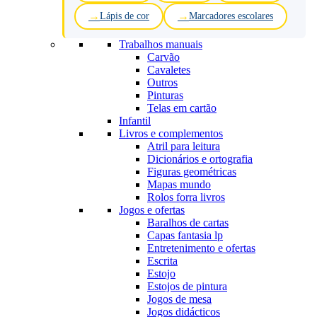
Lápis de cor
Marcadores escolares
Trabalhos manuais
Carvão
Cavaletes
Outros
Pinturas
Telas em cartão
Infantil
Livros e complementos
Atril para leitura
Dicionários e ortografia
Figuras geométricas
Mapas mundo
Rolos forra livros
Jogos e ofertas
Baralhos de cartas
Capas fantasia lp
Entretenimento e ofertas
Escrita
Estojo
Estojos de pintura
Jogos de mesa
Jogos didácticos