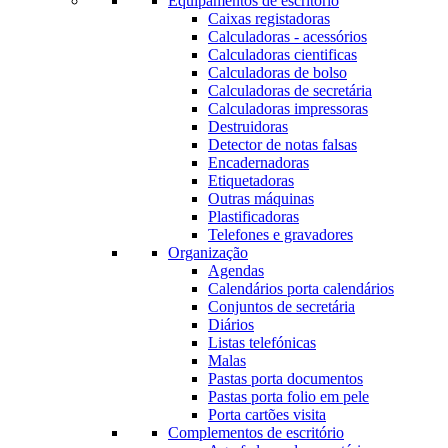
Equipamentos de escritório
Caixas registadoras
Calculadoras - acessórios
Calculadoras cientificas
Calculadoras de bolso
Calculadoras de secretária
Calculadoras impressoras
Destruidoras
Detector de notas falsas
Encadernadoras
Etiquetadoras
Outras máquinas
Plastificadoras
Telefones e gravadores
Organização
Agendas
Calendários porta calendários
Conjuntos de secretária
Diários
Listas telefónicas
Malas
Pastas porta documentos
Pastas porta folio em pele
Porta cartões visita
Complementos de escritório