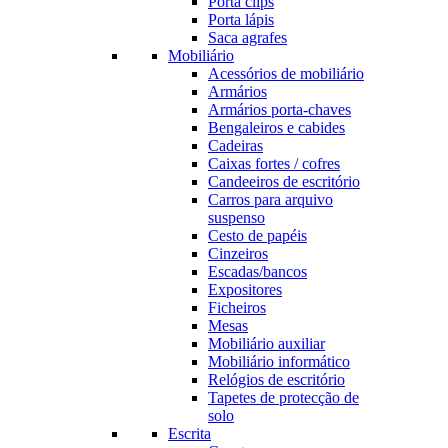
Porta clips
Porta lápis
Saca agrafes
Mobiliário
Acessórios de mobiliário
Armários
Armários porta-chaves
Bengaleiros e cabides
Cadeiras
Caixas fortes / cofres
Candeeiros de escritório
Carros para arquivo
suspenso
Cesto de papéis
Cinzeiros
Escadas/bancos
Expositores
Ficheiros
Mesas
Mobiliário auxiliar
Mobiliário informático
Relógios de escritório
Tapetes de protecção de
solo
Escrita