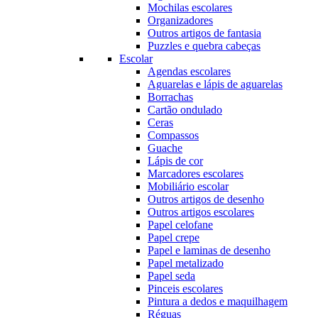
Mochilas escolares
Organizadores
Outros artigos de fantasia
Puzzles e quebra cabeças
Escolar
Agendas escolares
Aguarelas e lápis de aguarelas
Borrachas
Cartão ondulado
Ceras
Compassos
Guache
Lápis de cor
Marcadores escolares
Mobiliário escolar
Outros artigos de desenho
Outros artigos escolares
Papel celofane
Papel crepe
Papel e laminas de desenho
Papel metalizado
Papel seda
Pinceis escolares
Pintura a dedos e maquilhagem
Réguas