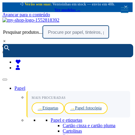
💨
Verão sem suar.
Ventoinhas em stock — envio em 48h.
×
Ver modelos →
Avançar para o conteúdo
Pesquisar produtos...
×
encomendar por telefone :
216 003 523
(chamada rede fixa nacional)
Papel
MAIS PROCURADAS
Etiquetas
Papel fotocópia
Papel e etiquetas
Cartão cinza e cartão pluma
Cartolinas