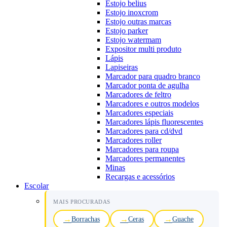
Estojo belius
Estojo inoxcrom
Estojo outras marcas
Estojo parker
Estojo watermam
Expositor multi produto
Lápis
Lapiseiras
Marcador para quadro branco
Marcador ponta de agulha
Marcadores de feltro
Marcadores e outros modelos
Marcadores especiais
Marcadores lápis fluorescentes
Marcadores para cd/dvd
Marcadores roller
Marcadores para roupa
Marcadores permanentes
Minas
Recargas e acessórios
Escolar
MAIS PROCURADAS
Borrachas
Ceras
Guache