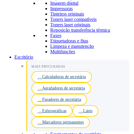
Imagem digital
Impressoras
Tinteiros originais
Toners laser compatíveis
Toners laser originais
Reposição transferência térmica
Faxes
Etiquetadoras e fitas
Limpeza e manutenção
Multifunções
Escritório
MAIS PROCURADAS
Calculadoras de secretária
Agrafadores de secretária
Furadores de secretária
Esferográficas
Lápis
Marcadores permanentes