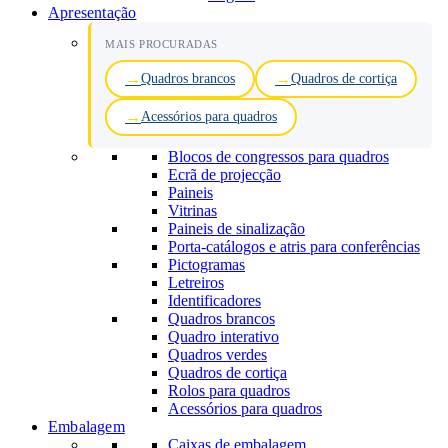
Apresentação
MAIS PROCURADAS
Quadros brancos
Quadros de cortiça
Acessórios para quadros
Blocos de congressos para quadros
Ecrã de projecção
Paineis
Vitrinas
Paineis de sinalização
Porta-catálogos e atris para conferências
Pictogramas
Letreiros
Identificadores
Quadros brancos
Quadro interativo
Quadros verdes
Quadros de cortiça
Rolos para quadros
Acessórios para quadros
Embalagem
Caixas de embalagem