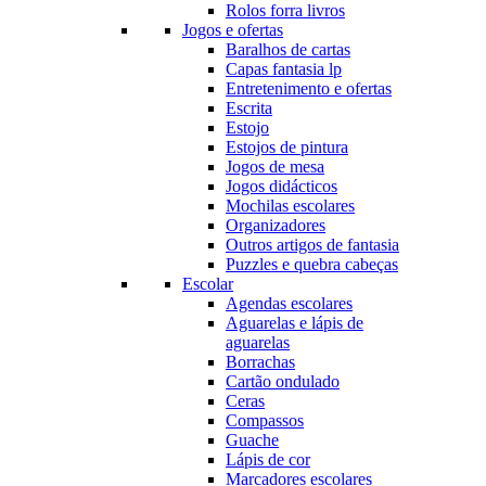
Rolos forra livros
Jogos e ofertas
Baralhos de cartas
Capas fantasia lp
Entretenimento e ofertas
Escrita
Estojo
Estojos de pintura
Jogos de mesa
Jogos didácticos
Mochilas escolares
Organizadores
Outros artigos de fantasia
Puzzles e quebra cabeças
Escolar
Agendas escolares
Aguarelas e lápis de
aguarelas
Borrachas
Cartão ondulado
Ceras
Compassos
Guache
Lápis de cor
Marcadores escolares