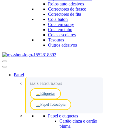
Rolos auto adesivos
Correctores de frasco
Correctores de fita
Cola baton
Cola em spray
Cola em tubo
Colas escolares
Tesouras
Outros adesivos
Menu
de
navegação
Papel
MAIS PROCURADAS
Etiquetas
Papel fotocópia
Papel e etiquetas
Cartão cinza e cartão
pluma