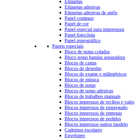
Etiquetas
Etiquetas adesivas
Etiquetas adesivas de anéis
Papel continuo
Papel de cor
Papel especial para impressora
Papel fotocópia
Papel reprográfico
Papeis especiais
Bloco de notas colados
Bloco notas bandas separadora
Blocos de cartas
Blocos de desenho
Blocos de exame e milimétricos
Blocos de música
Blocos de notas
Blocos de notas adesivas
Blocos de trabalhos manuais
Blocos impressos de recibos e vales
Blocos impressos de empregado
Blocos impressos de entregas
Blocos impressos de pedidos
Blocos impressos outros modelo
Cadernos escolares
Envelopes