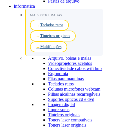
Pastas de arquivo
Informatica
MAIS PROCURADAS
Teclados ratos
Tinteiros originais
Multifunções
Arquivo, bolsas e malas
Videoprojetores acetatos
Conectividade cabos wifi hub
Ergonomia
Fitas para maquinas
Teclados ratos
Colunas microfones webcam
Pilhas alcalinas recarregáveis
Suportes opticos cd e dvd
Imagem digital
Impressoras
Tinteiros originais
Toners laser compatíveis
Toners laser originais