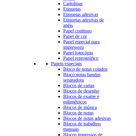
Cartolinas
Etiquetas
Etiquetas adesivas
Etiquetas adesivas de
anéis
Papel continuo
Papel de cor
Papel especial para
impressora
Papel fotocópia
Papel reprográfico
Papeis especiais
Bloco de notas colados
Bloco notas bandas
separadora
Blocos de cartas
Blocos de desenho
Blocos de exame e
milimétricos
Blocos de música
Blocos de notas
Blocos de notas adesivas
Blocos de trabalhos
manuais
Blocos impressos de