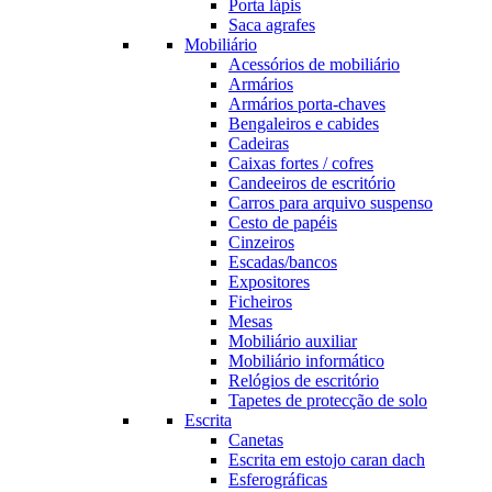
Porta lápis
Saca agrafes
Mobiliário
Acessórios de mobiliário
Armários
Armários porta-chaves
Bengaleiros e cabides
Cadeiras
Caixas fortes / cofres
Candeeiros de escritório
Carros para arquivo suspenso
Cesto de papéis
Cinzeiros
Escadas/bancos
Expositores
Ficheiros
Mesas
Mobiliário auxiliar
Mobiliário informático
Relógios de escritório
Tapetes de protecção de solo
Escrita
Canetas
Escrita em estojo caran dach
Esferográficas