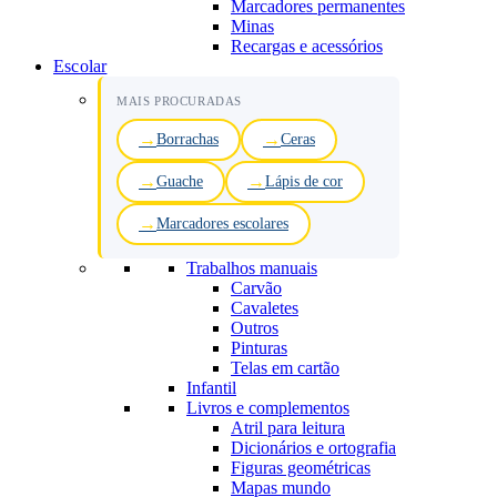
Marcadores permanentes
Minas
Recargas e acessórios
Escolar
MAIS PROCURADAS
Borrachas
Ceras
Guache
Lápis de cor
Marcadores escolares
Trabalhos manuais
Carvão
Cavaletes
Outros
Pinturas
Telas em cartão
Infantil
Livros e complementos
Atril para leitura
Dicionários e ortografia
Figuras geométricas
Mapas mundo