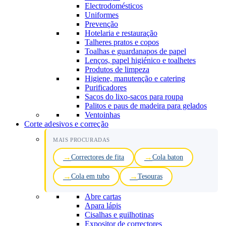
Electrodomésticos
Uniformes
Prevenção
Hotelaria e restauração
Talheres pratos e copos
Toalhas e guardanapos de papel
Lenços, papel higiénico e toalhetes
Produtos de limpeza
Higiene, manutenção e catering
Purificadores
Sacos do lixo-sacos para roupa
Palitos e paus de madeira para gelados
Ventoinhas
Corte adesivos e correção
MAIS PROCURADAS
Correctores de fita
Cola baton
Cola em tubo
Tesouras
Abre cartas
Apara lápis
Cisalhas e guilhotinas
Expositor de correctores