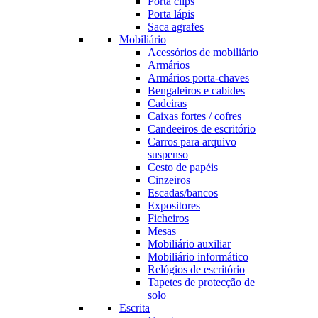
Porta clips
Porta lápis
Saca agrafes
Mobiliário
Acessórios de mobiliário
Armários
Armários porta-chaves
Bengaleiros e cabides
Cadeiras
Caixas fortes / cofres
Candeeiros de escritório
Carros para arquivo
suspenso
Cesto de papéis
Cinzeiros
Escadas/bancos
Expositores
Ficheiros
Mesas
Mobiliário auxiliar
Mobiliário informático
Relógios de escritório
Tapetes de protecção de
solo
Escrita