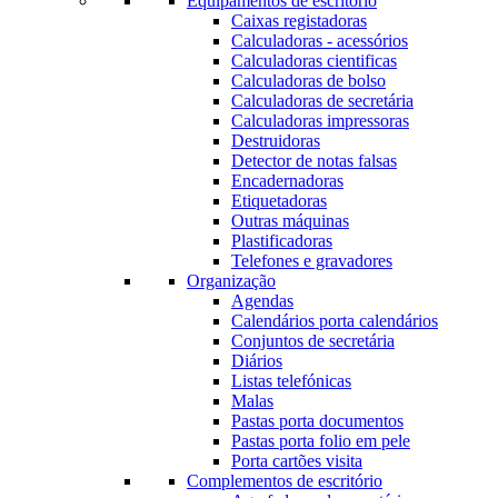
Equipamentos de escritório
Caixas registadoras
Calculadoras - acessórios
Calculadoras cientificas
Calculadoras de bolso
Calculadoras de secretária
Calculadoras impressoras
Destruidoras
Detector de notas falsas
Encadernadoras
Etiquetadoras
Outras máquinas
Plastificadoras
Telefones e gravadores
Organização
Agendas
Calendários porta calendários
Conjuntos de secretária
Diários
Listas telefónicas
Malas
Pastas porta documentos
Pastas porta folio em pele
Porta cartões visita
Complementos de escritório