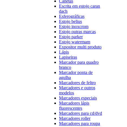
Canetas
Escrita em estojo caran
dach
Esferográficas
Estojo belius
Estojo inoxcrom
Estojo outras marcas
Estojo parker
Estojo watermam
Expositor multi produto
Lápis
Lapiseiras
Marcador para quadro
branco
Marcador ponta de
agulha
Marcadores de feltro
Marcadores e outros
modelos
Marcadores especiais
Marcadores lápis
fluorescentes
Marcadores para cd/dvd
Marcadores roller
Marcadores para roupa