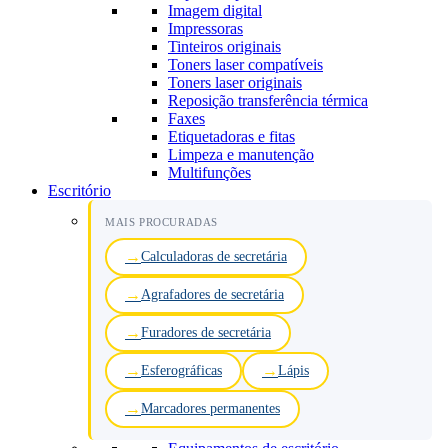
Imagem digital
Impressoras
Tinteiros originais
Toners laser compatíveis
Toners laser originais
Reposição transferência térmica
Faxes
Etiquetadoras e fitas
Limpeza e manutenção
Multifunções
Escritório
MAIS PROCURADAS
Calculadoras de secretária
Agrafadores de secretária
Furadores de secretária
Esferográficas
Lápis
Marcadores permanentes