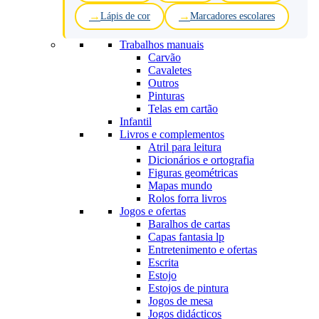
Lápis de cor
Marcadores escolares
Trabalhos manuais
Carvão
Cavaletes
Outros
Pinturas
Telas em cartão
Infantil
Livros e complementos
Atril para leitura
Dicionários e ortografia
Figuras geométricas
Mapas mundo
Rolos forra livros
Jogos e ofertas
Baralhos de cartas
Capas fantasia lp
Entretenimento e ofertas
Escrita
Estojo
Estojos de pintura
Jogos de mesa
Jogos didácticos