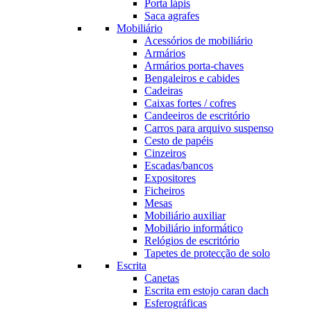
Porta lápis
Saca agrafes
Mobiliário
Acessórios de mobiliário
Armários
Armários porta-chaves
Bengaleiros e cabides
Cadeiras
Caixas fortes / cofres
Candeeiros de escritório
Carros para arquivo suspenso
Cesto de papéis
Cinzeiros
Escadas/bancos
Expositores
Ficheiros
Mesas
Mobiliário auxiliar
Mobiliário informático
Relógios de escritório
Tapetes de protecção de solo
Escrita
Canetas
Escrita em estojo caran dach
Esferográficas