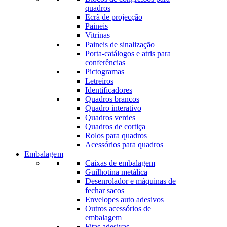
quadros
Ecrã de projecção
Paineis
Vitrinas
Paineis de sinalização
Porta-catálogos e atris para
conferências
Pictogramas
Letreiros
Identificadores
Quadros brancos
Quadro interativo
Quadros verdes
Quadros de cortiça
Rolos para quadros
Acessórios para quadros
Embalagem
Caixas de embalagem
Guilhotina metálica
Desenrolador e máquinas de
fechar sacos
Envelopes auto adesivos
Outros acessórios de
embalagem
Fitas adesivas