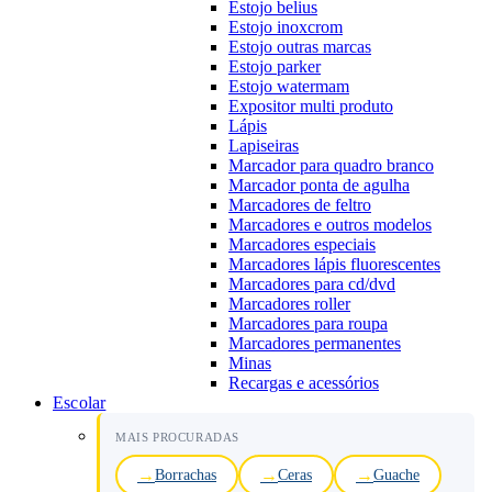
Estojo belius
Estojo inoxcrom
Estojo outras marcas
Estojo parker
Estojo watermam
Expositor multi produto
Lápis
Lapiseiras
Marcador para quadro branco
Marcador ponta de agulha
Marcadores de feltro
Marcadores e outros modelos
Marcadores especiais
Marcadores lápis fluorescentes
Marcadores para cd/dvd
Marcadores roller
Marcadores para roupa
Marcadores permanentes
Minas
Recargas e acessórios
Escolar
MAIS PROCURADAS
Borrachas
Ceras
Guache