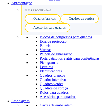
Apresentação
MAIS PROCURADAS
Quadros brancos
Quadros de cortiça
Acessórios para quadros
Blocos de congressos para quadros
Ecrã de projecção
Paineis
Vitrinas
Paineis de sinalização
Porta-catálogos e atris para conferências
Pictogramas
Letreiros
Identificadores
Quadros brancos
Quadro interativo
Quadros verdes
Quadros de cortiça
Rolos para quadros
Acessórios para quadros
Embalagem
Caixas de embalagem