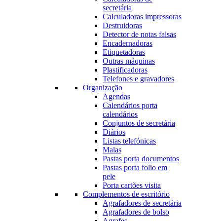
secretária
Calculadoras impressoras
Destruidoras
Detector de notas falsas
Encadernadoras
Etiquetadoras
Outras máquinas
Plastificadoras
Telefones e gravadores
Organização
Agendas
Calendários porta
calendários
Conjuntos de secretária
Diários
Listas telefónicas
Malas
Pastas porta documentos
Pastas porta folio em
pele
Porta cartões visita
Complementos de escritório
Agrafadores de secretária
Agrafadores de bolso
Agrafes