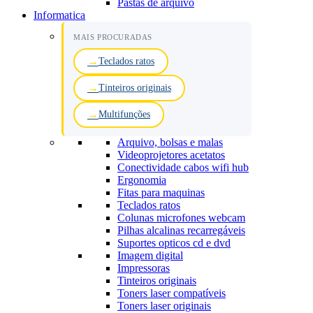
Pastas de arquivo
Informatica
MAIS PROCURADAS
Teclados ratos
Tinteiros originais
Multifunções
Arquivo, bolsas e malas
Videoprojetores acetatos
Conectividade cabos wifi hub
Ergonomia
Fitas para maquinas
Teclados ratos
Colunas microfones webcam
Pilhas alcalinas recarregáveis
Suportes opticos cd e dvd
Imagem digital
Impressoras
Tinteiros originais
Toners laser compatíveis
Toners laser originais