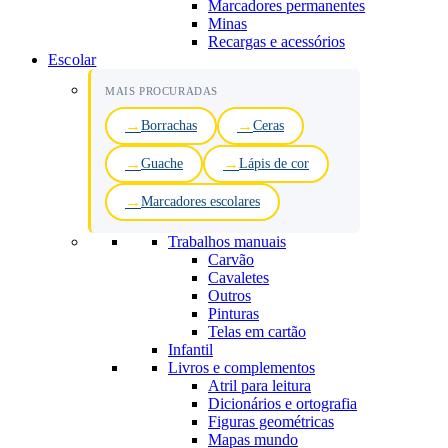
Marcadores permanentes
Minas
Recargas e acessórios
Escolar
MAIS PROCURADAS
Borrachas
Ceras
Guache
Lápis de cor
Marcadores escolares
Trabalhos manuais
Carvão
Cavaletes
Outros
Pinturas
Telas em cartão
Infantil
Livros e complementos
Atril para leitura
Dicionários e ortografia
Figuras geométricas
Mapas mundo