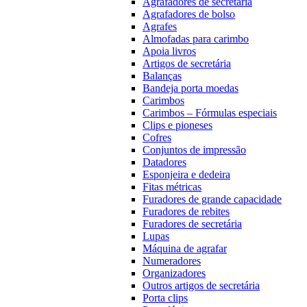
Agrafadores de secretária
Agrafadores de bolso
Agrafes
Almofadas para carimbo
Apoia livros
Artigos de secretária
Balanças
Bandeja porta moedas
Carimbos
Carimbos – Fórmulas especiais
Clips e pioneses
Cofres
Conjuntos de impressão
Datadores
Esponjeira e dedeira
Fitas métricas
Furadores de grande capacidade
Furadores de rebites
Furadores de secretária
Lupas
Máquina de agrafar
Numeradores
Organizadores
Outros artigos de secretária
Porta clips