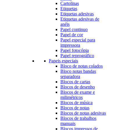
Cartolinas
Etiquetas
Etiquetas adesivas
Etiquetas adesivas de
anéis
Papel continuo
Papel de cor
Papel especial para
impressora
Papel fotocópia
Papel reprográfico
Papeis especiais
Bloco de notas colados
Bloco notas bandas
separadora
Blocos de cartas
Blocos de desenho
Blocos de exame e
milimétricos
Blocos de música
Blocos de notas
Blocos de notas adesivas
Blocos de trabalhos
manuais
Blocos impressos de