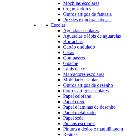
Mochilas escolares
Organizadores
Outros artigos de fantasia
Puzzles e quebra cabeças
Escolar
Agendas escolares
Aguarelas e lápis de aguarelas
Borrachas
Cartão ondulado
Ceras
Compassos
Guache
Lápis de cor
Marcadores escolares
Mobiliário escolar
Outros artigos de desenho
Outros artigos escolares
Papel celofane
Papel crepe
Papel e laminas de desenho
Papel metalizado
Papel seda
Pinceis escolares
Pintura a dedos e maquilhagem
Réguas