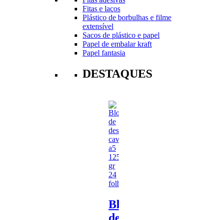
Fitas e laços
Plástico de borbulhas e filme
extensível
Sacos de plástico e papel
Papel de embalar kraft
Papel fantasia
DESTAQUES
Bloco
de