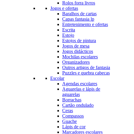
Rolos forra livros
Jogos e ofertas
Baralhos de cartas
Capas fantasia lp
Entretenimento e ofertas
Escrita
Estojo
Estojos de pintura
Jogos de mesa
Jogos didácticos
Mochilas escolares
Organizadores
Outros artigos de fantasia
Puzzles e quebra cabeças
Escolar
Agendas escolares
Aguarelas e lápis de
aguarelas
Borrachas
Cartão ondulado
Ceras
Compassos
Guache
Lápis de cor
Marcadores escolares