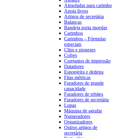
Almofadas para carimbo
Apoia livros
Artigos de secretária
Balanças
Bandeja porta moedas
Carimbos
Carimbos – Fórmulas
especiais
Clips e pioneses
Cofres
Conjuntos de impressão
Datadores
Esponjeira e dedeira
Fitas métricas
Furadores de grande
capacidade
Furadores de rebites
Furadores de secretária
Lupas
Máquina de agrafar
Numeradores
Organizadores
Outros artigos de
secretária