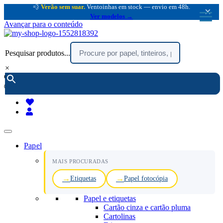
💨
Verão sem suar.
Ventoinhas em stock — envio em 48h.
×
Ver modelos →
Avançar para o conteúdo
Pesquisar produtos...
×
encomendar por telefone :
216 003 523
(chamada rede fixa nacional)
Papel
MAIS PROCURADAS
Etiquetas
Papel fotocópia
Papel e etiquetas
Cartão cinza e cartão pluma
Cartolinas