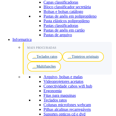
Capas classificadoras
Bloco classificador secretária
Bolsas e bolsas catálogo
Pastas de anéis em polipropileno
Pasta elásticos polipropileno
Pastas classificadoras
Pastas de anéis em cartão
Pastas de arquivo
Informatica
MAIS PROCURADAS
Teclados ratos
Tinteiros originais
Multifunções
Arquivo, bolsas e malas
Videoprojetores acetatos
Conectividade cabos wifi hub
Ergonomia
Fitas para maquinas
Teclados ratos
Colunas microfones webcam
Pilhas alcalinas recarregáveis
Suportes opticos cd e dvd