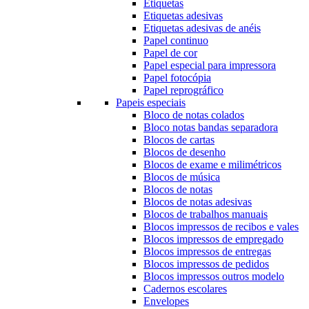
Etiquetas
Etiquetas adesivas
Etiquetas adesivas de anéis
Papel continuo
Papel de cor
Papel especial para impressora
Papel fotocópia
Papel reprográfico
Papeis especiais
Bloco de notas colados
Bloco notas bandas separadora
Blocos de cartas
Blocos de desenho
Blocos de exame e milimétricos
Blocos de música
Blocos de notas
Blocos de notas adesivas
Blocos de trabalhos manuais
Blocos impressos de recibos e vales
Blocos impressos de empregado
Blocos impressos de entregas
Blocos impressos de pedidos
Blocos impressos outros modelo
Cadernos escolares
Envelopes