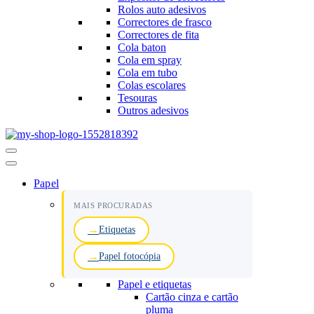
Rolos auto adesivos
Correctores de frasco
Correctores de fita
Cola baton
Cola em spray
Cola em tubo
Colas escolares
Tesouras
Outros adesivos
Menu
de
navegação
Papel
MAIS PROCURADAS
Etiquetas
Papel fotocópia
Papel e etiquetas
Cartão cinza e cartão
pluma