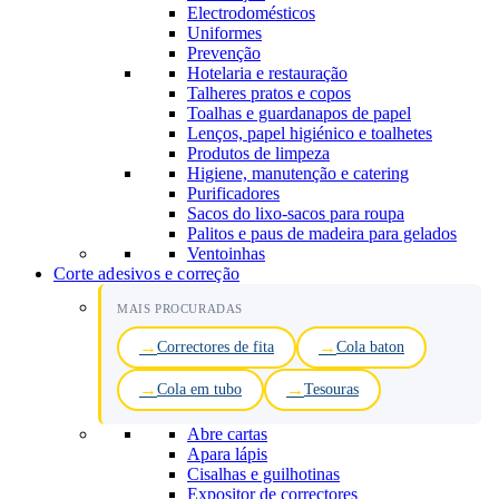
Electrodomésticos
Uniformes
Prevenção
Hotelaria e restauração
Talheres pratos e copos
Toalhas e guardanapos de papel
Lenços, papel higiénico e toalhetes
Produtos de limpeza
Higiene, manutenção e catering
Purificadores
Sacos do lixo-sacos para roupa
Palitos e paus de madeira para gelados
Ventoinhas
Corte adesivos e correção
MAIS PROCURADAS
Correctores de fita
Cola baton
Cola em tubo
Tesouras
Abre cartas
Apara lápis
Cisalhas e guilhotinas
Expositor de correctores