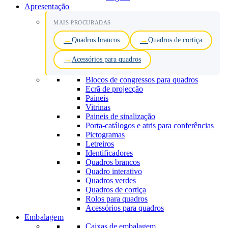
Apresentação
MAIS PROCURADAS
Quadros brancos
Quadros de cortiça
Acessórios para quadros
Blocos de congressos para quadros
Ecrã de projecção
Paineis
Vitrinas
Paineis de sinalização
Porta-catálogos e atris para conferências
Pictogramas
Letreiros
Identificadores
Quadros brancos
Quadro interativo
Quadros verdes
Quadros de cortiça
Rolos para quadros
Acessórios para quadros
Embalagem
Caixas de embalagem