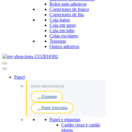
Rolos auto adesivos
Correctores de frasco
Correctores de fita
Cola baton
Cola em spray
Cola em tubo
Colas escolares
Tesouras
Outros adesivos
Menu
de
navegação
Papel
MAIS PROCURADAS
Etiquetas
Papel fotocópia
Papel e etiquetas
Cartão cinza e cartão
pluma