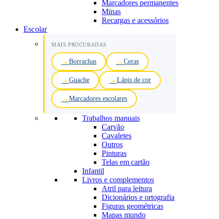
Marcadores permanentes
Minas
Recargas e acessórios
Escolar
MAIS PROCURADAS
Borrachas
Ceras
Guache
Lápis de cor
Marcadores escolares
Trabalhos manuais
Carvão
Cavaletes
Outros
Pinturas
Telas em cartão
Infantil
Livros e complementos
Atril para leitura
Dicionários e ortografia
Figuras geométricas
Mapas mundo