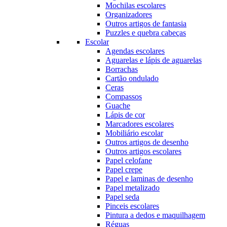
Mochilas escolares
Organizadores
Outros artigos de fantasia
Puzzles e quebra cabeças
Escolar
Agendas escolares
Aguarelas e lápis de aguarelas
Borrachas
Cartão ondulado
Ceras
Compassos
Guache
Lápis de cor
Marcadores escolares
Mobiliário escolar
Outros artigos de desenho
Outros artigos escolares
Papel celofane
Papel crepe
Papel e laminas de desenho
Papel metalizado
Papel seda
Pinceis escolares
Pintura a dedos e maquilhagem
Réguas