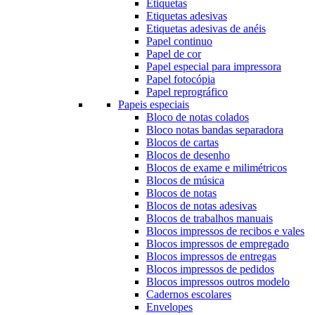
Etiquetas
Etiquetas adesivas
Etiquetas adesivas de anéis
Papel continuo
Papel de cor
Papel especial para impressora
Papel fotocópia
Papel reprográfico
Papeis especiais
Bloco de notas colados
Bloco notas bandas separadora
Blocos de cartas
Blocos de desenho
Blocos de exame e milimétricos
Blocos de música
Blocos de notas
Blocos de notas adesivas
Blocos de trabalhos manuais
Blocos impressos de recibos e vales
Blocos impressos de empregado
Blocos impressos de entregas
Blocos impressos de pedidos
Blocos impressos outros modelo
Cadernos escolares
Envelopes