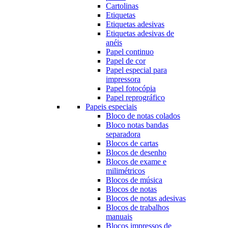
Cartolinas
Etiquetas
Etiquetas adesivas
Etiquetas adesivas de
anéis
Papel continuo
Papel de cor
Papel especial para
impressora
Papel fotocópia
Papel reprográfico
Papeis especiais
Bloco de notas colados
Bloco notas bandas
separadora
Blocos de cartas
Blocos de desenho
Blocos de exame e
milimétricos
Blocos de música
Blocos de notas
Blocos de notas adesivas
Blocos de trabalhos
manuais
Blocos impressos de