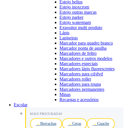
Estojo belius
Estojo inoxcrom
Estojo outras marcas
Estojo parker
Estojo watermam
Expositor multi produto
Lápis
Lapiseiras
Marcador para quadro branco
Marcador ponta de agulha
Marcadores de feltro
Marcadores e outros modelos
Marcadores especiais
Marcadores lápis fluorescentes
Marcadores para cd/dvd
Marcadores roller
Marcadores para roupa
Marcadores permanentes
Minas
Recargas e acessórios
Escolar
MAIS PROCURADAS
Borrachas
Ceras
Guache