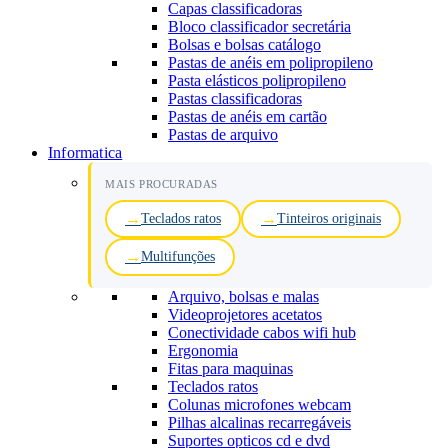
Capas classificadoras
Bloco classificador secretária
Bolsas e bolsas catálogo
Pastas de anéis em polipropileno
Pasta elásticos polipropileno
Pastas classificadoras
Pastas de anéis em cartão
Pastas de arquivo
Informatica
MAIS PROCURADAS
Teclados ratos
Tinteiros originais
Multifunções
Arquivo, bolsas e malas
Videoprojetores acetatos
Conectividade cabos wifi hub
Ergonomia
Fitas para maquinas
Teclados ratos
Colunas microfones webcam
Pilhas alcalinas recarregáveis
Suportes opticos cd e dvd