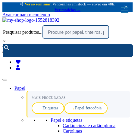
💨
Verão sem suar.
Ventoinhas em stock — envio em 48h.
×
Ver modelos →
Avançar para o conteúdo
Pesquisar produtos...
×
encomendar por telefone :
216 003 523
(chamada rede fixa nacional)
Papel
MAIS PROCURADAS
Etiquetas
Papel fotocópia
Papel e etiquetas
Cartão cinza e cartão pluma
Cartolinas