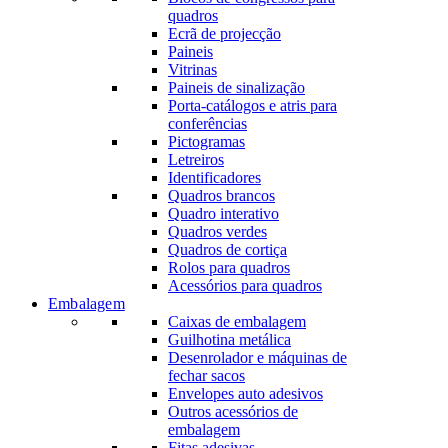
quadros
Ecrã de projecção
Paineis
Vitrinas
Paineis de sinalização
Porta-catálogos e atris para
conferências
Pictogramas
Letreiros
Identificadores
Quadros brancos
Quadro interativo
Quadros verdes
Quadros de cortiça
Rolos para quadros
Acessórios para quadros
Embalagem
Caixas de embalagem
Guilhotina metálica
Desenrolador e máquinas de
fechar sacos
Envelopes auto adesivos
Outros acessórios de
embalagem
Fitas adesivas