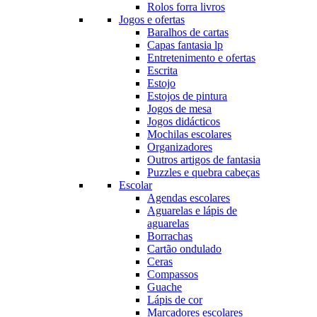
Rolos forra livros
Jogos e ofertas
Baralhos de cartas
Capas fantasia lp
Entretenimento e ofertas
Escrita
Estojo
Estojos de pintura
Jogos de mesa
Jogos didácticos
Mochilas escolares
Organizadores
Outros artigos de fantasia
Puzzles e quebra cabeças
Escolar
Agendas escolares
Aguarelas e lápis de
aguarelas
Borrachas
Cartão ondulado
Ceras
Compassos
Guache
Lápis de cor
Marcadores escolares