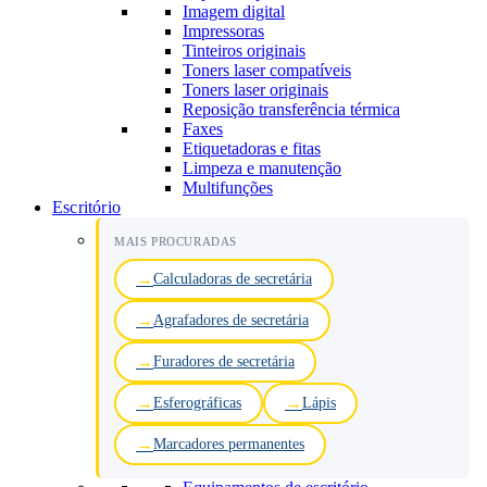
Imagem digital
Impressoras
Tinteiros originais
Toners laser compatíveis
Toners laser originais
Reposição transferência térmica
Faxes
Etiquetadoras e fitas
Limpeza e manutenção
Multifunções
Escritório
MAIS PROCURADAS
Calculadoras de secretária
Agrafadores de secretária
Furadores de secretária
Esferográficas
Lápis
Marcadores permanentes