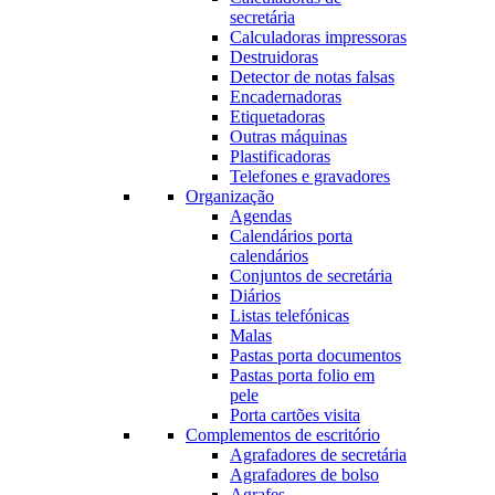
secretária
Calculadoras impressoras
Destruidoras
Detector de notas falsas
Encadernadoras
Etiquetadoras
Outras máquinas
Plastificadoras
Telefones e gravadores
Organização
Agendas
Calendários porta
calendários
Conjuntos de secretária
Diários
Listas telefónicas
Malas
Pastas porta documentos
Pastas porta folio em
pele
Porta cartões visita
Complementos de escritório
Agrafadores de secretária
Agrafadores de bolso
Agrafes