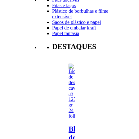
Fitas e laços
Plástico de borbulhas e filme
extensível
Sacos de plástico e papel
Papel de embalar kraft
Papel fantasia
DESTAQUES
Bloco
de