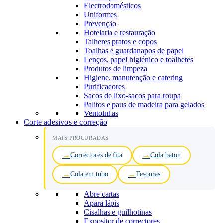
Electrodomésticos
Uniformes
Prevenção
Hotelaria e restauração
Talheres pratos e copos
Toalhas e guardanapos de papel
Lenços, papel higiénico e toalhetes
Produtos de limpeza
Higiene, manutenção e catering
Purificadores
Sacos do lixo-sacos para roupa
Palitos e paus de madeira para gelados
Ventoinhas
Corte adesivos e correção
MAIS PROCURADAS
Correctores de fita
Cola baton
Cola em tubo
Tesouras
Abre cartas
Apara lápis
Cisalhas e guilhotinas
Expositor de correctores