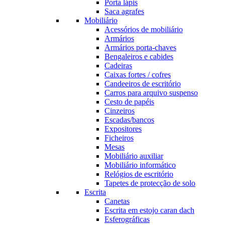
Porta lápis
Saca agrafes
Mobiliário
Acessórios de mobiliário
Armários
Armários porta-chaves
Bengaleiros e cabides
Cadeiras
Caixas fortes / cofres
Candeeiros de escritório
Carros para arquivo suspenso
Cesto de papéis
Cinzeiros
Escadas/bancos
Expositores
Ficheiros
Mesas
Mobiliário auxiliar
Mobiliário informático
Relógios de escritório
Tapetes de protecção de solo
Escrita
Canetas
Escrita em estojo caran dach
Esferográficas