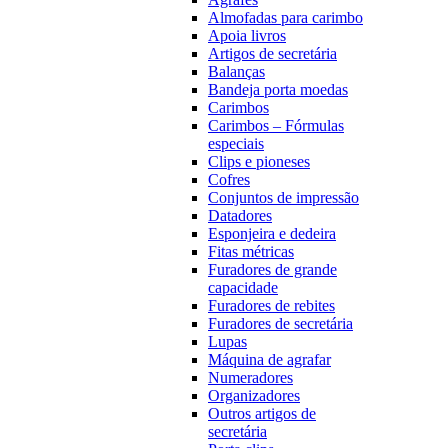
Almofadas para carimbo
Apoia livros
Artigos de secretária
Balanças
Bandeja porta moedas
Carimbos
Carimbos – Fórmulas
especiais
Clips e pioneses
Cofres
Conjuntos de impressão
Datadores
Esponjeira e dedeira
Fitas métricas
Furadores de grande
capacidade
Furadores de rebites
Furadores de secretária
Lupas
Máquina de agrafar
Numeradores
Organizadores
Outros artigos de
secretária