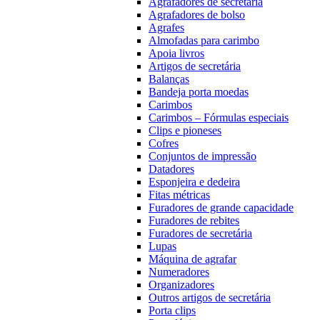
Agrafadores de secretária
Agrafadores de bolso
Agrafes
Almofadas para carimbo
Apoia livros
Artigos de secretária
Balanças
Bandeja porta moedas
Carimbos
Carimbos – Fórmulas especiais
Clips e pioneses
Cofres
Conjuntos de impressão
Datadores
Esponjeira e dedeira
Fitas métricas
Furadores de grande capacidade
Furadores de rebites
Furadores de secretária
Lupas
Máquina de agrafar
Numeradores
Organizadores
Outros artigos de secretária
Porta clips