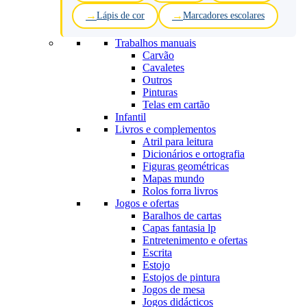
Lápis de cor
Marcadores escolares
Trabalhos manuais
Carvão
Cavaletes
Outros
Pinturas
Telas em cartão
Infantil
Livros e complementos
Atril para leitura
Dicionários e ortografia
Figuras geométricas
Mapas mundo
Rolos forra livros
Jogos e ofertas
Baralhos de cartas
Capas fantasia lp
Entretenimento e ofertas
Escrita
Estojo
Estojos de pintura
Jogos de mesa
Jogos didácticos