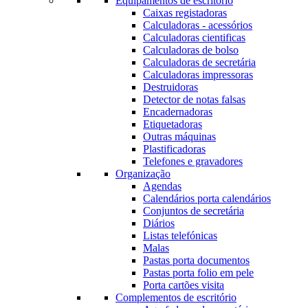
Equipamentos de escritório
Caixas registadoras
Calculadoras - acessórios
Calculadoras cientificas
Calculadoras de bolso
Calculadoras de secretária
Calculadoras impressoras
Destruidoras
Detector de notas falsas
Encadernadoras
Etiquetadoras
Outras máquinas
Plastificadoras
Telefones e gravadores
Organização
Agendas
Calendários porta calendários
Conjuntos de secretária
Diários
Listas telefónicas
Malas
Pastas porta documentos
Pastas porta folio em pele
Porta cartões visita
Complementos de escritório