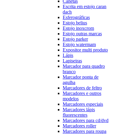
Canetas
Escrita em estojo caran
dach
Esferográficas
Estojo belius
Estojo inoxcrom
Estojo outras marcas
Estojo parker
Estojo watermam
Expositor multi produto
Lápis
Lapiseiras
Marcador para quadro
branco
Marcador ponta de
agulha
Marcadores de feltro
Marcadores e outros
modelos
Marcadores especiais
Marcadores lápis
fluorescentes
Marcadores para cd/dvd
Marcadores roller
Marcadores para roupa