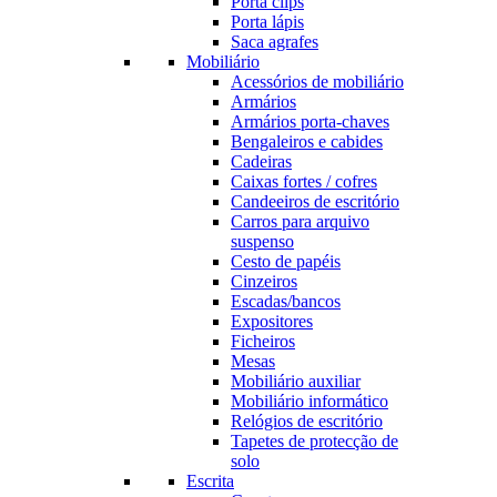
Porta clips
Porta lápis
Saca agrafes
Mobiliário
Acessórios de mobiliário
Armários
Armários porta-chaves
Bengaleiros e cabides
Cadeiras
Caixas fortes / cofres
Candeeiros de escritório
Carros para arquivo
suspenso
Cesto de papéis
Cinzeiros
Escadas/bancos
Expositores
Ficheiros
Mesas
Mobiliário auxiliar
Mobiliário informático
Relógios de escritório
Tapetes de protecção de
solo
Escrita