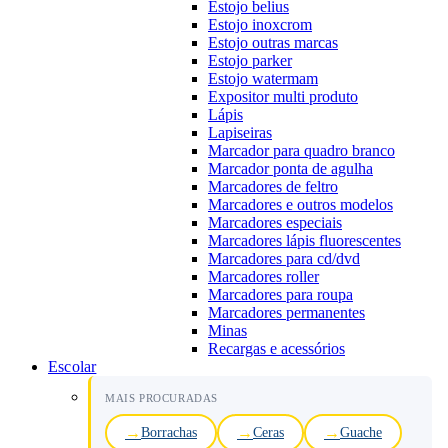
Estojo belius
Estojo inoxcrom
Estojo outras marcas
Estojo parker
Estojo watermam
Expositor multi produto
Lápis
Lapiseiras
Marcador para quadro branco
Marcador ponta de agulha
Marcadores de feltro
Marcadores e outros modelos
Marcadores especiais
Marcadores lápis fluorescentes
Marcadores para cd/dvd
Marcadores roller
Marcadores para roupa
Marcadores permanentes
Minas
Recargas e acessórios
Escolar
MAIS PROCURADAS
Borrachas
Ceras
Guache