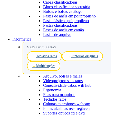
Capas classificadoras
Bloco classificador secretária
Bolsas e bolsas catálogo
Pastas de anéis em polipropileno
Pasta elásticos polipropileno
Pastas classificadoras
Pastas de anéis em cartão
Pastas de arquivo
Informatica
MAIS PROCURADAS
Teclados ratos
Tinteiros originais
Multifunções
Arquivo, bolsas e malas
Videoprojetores acetatos
Conectividade cabos wifi hub
Ergonomia
Fitas para maquinas
Teclados ratos
Colunas microfones webcam
Pilhas alcalinas recarregáveis
Suportes opticos cd e dvd