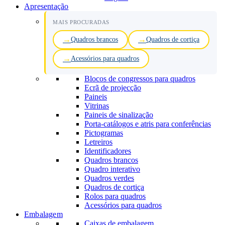
Apresentação
MAIS PROCURADAS
Quadros brancos
Quadros de cortiça
Acessórios para quadros
Blocos de congressos para quadros
Ecrã de projecção
Paineis
Vitrinas
Paineis de sinalização
Porta-catálogos e atris para conferências
Pictogramas
Letreiros
Identificadores
Quadros brancos
Quadro interativo
Quadros verdes
Quadros de cortiça
Rolos para quadros
Acessórios para quadros
Embalagem
Caixas de embalagem