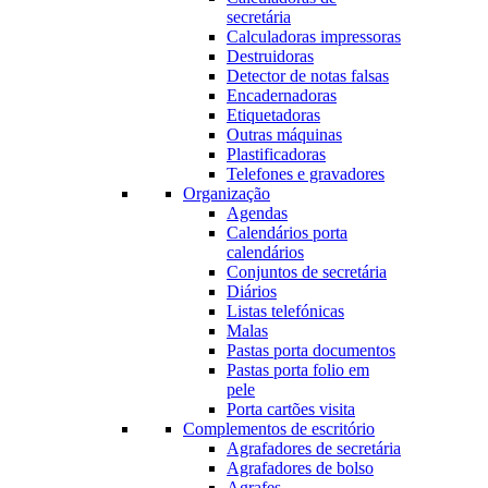
secretária
Calculadoras impressoras
Destruidoras
Detector de notas falsas
Encadernadoras
Etiquetadoras
Outras máquinas
Plastificadoras
Telefones e gravadores
Organização
Agendas
Calendários porta
calendários
Conjuntos de secretária
Diários
Listas telefónicas
Malas
Pastas porta documentos
Pastas porta folio em
pele
Porta cartões visita
Complementos de escritório
Agrafadores de secretária
Agrafadores de bolso
Agrafes