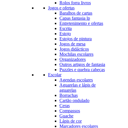
Rolos forra livros
Jogos e ofertas
Baralhos de cartas
Capas fantasia lp
Entretenimento e ofertas
Escrita
Estojo
Estojos de pintura
Jogos de mesa
Jogos didácticos
Mochilas escolares
Organizadores
Outros artigos de fantasia
Puzzles e quebra cabeças
Escolar
Agendas escolares
Aguarelas e lápis de
aguarelas
Borrachas
Cartão ondulado
Ceras
Compassos
Guache
Lápis de cor
Marcadores escolares