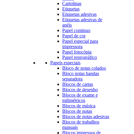
Cartolinas
Etiquetas
Etiquetas adesivas
Etiquetas adesivas de
anéis
Papel continuo
Papel de cor
Papel especial para
impressora
Papel fotocópia
Papel reprográfico
Papeis especiais
Bloco de notas colados
Bloco notas bandas
separadora
Blocos de cartas
Blocos de desenho
Blocos de exame e
milimétricos
Blocos de música
Blocos de notas
Blocos de notas adesivas
Blocos de trabalhos
manuais
Blocos impressos de