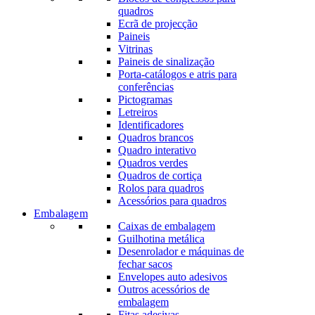
quadros
Ecrã de projecção
Paineis
Vitrinas
Paineis de sinalização
Porta-catálogos e atris para
conferências
Pictogramas
Letreiros
Identificadores
Quadros brancos
Quadro interativo
Quadros verdes
Quadros de cortiça
Rolos para quadros
Acessórios para quadros
Embalagem
Caixas de embalagem
Guilhotina metálica
Desenrolador e máquinas de
fechar sacos
Envelopes auto adesivos
Outros acessórios de
embalagem
Fitas adesivas