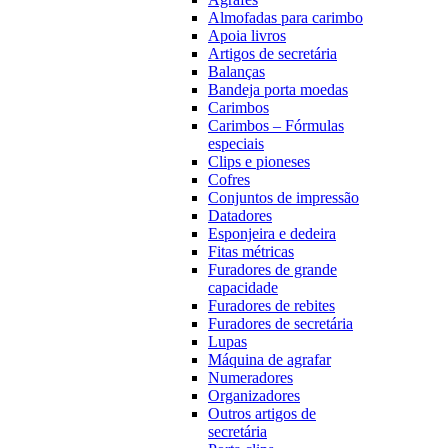
Almofadas para carimbo
Apoia livros
Artigos de secretária
Balanças
Bandeja porta moedas
Carimbos
Carimbos – Fórmulas
especiais
Clips e pioneses
Cofres
Conjuntos de impressão
Datadores
Esponjeira e dedeira
Fitas métricas
Furadores de grande
capacidade
Furadores de rebites
Furadores de secretária
Lupas
Máquina de agrafar
Numeradores
Organizadores
Outros artigos de
secretária