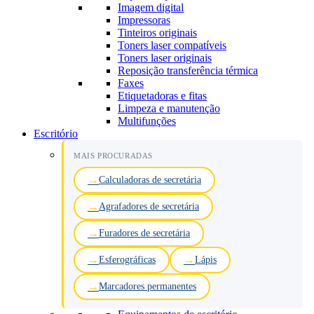
Imagem digital
Impressoras
Tinteiros originais
Toners laser compatíveis
Toners laser originais
Reposição transferência térmica
Faxes
Etiquetadoras e fitas
Limpeza e manutenção
Multifunções
Escritório
MAIS PROCURADAS
Calculadoras de secretária
Agrafadores de secretária
Furadores de secretária
Esferográficas
Lápis
Marcadores permanentes