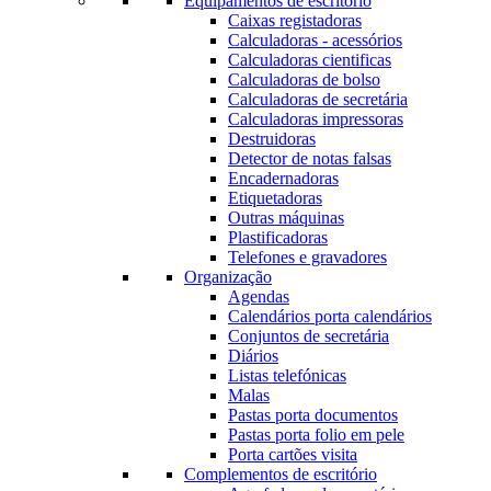
Equipamentos de escritório
Caixas registadoras
Calculadoras - acessórios
Calculadoras cientificas
Calculadoras de bolso
Calculadoras de secretária
Calculadoras impressoras
Destruidoras
Detector de notas falsas
Encadernadoras
Etiquetadoras
Outras máquinas
Plastificadoras
Telefones e gravadores
Organização
Agendas
Calendários porta calendários
Conjuntos de secretária
Diários
Listas telefónicas
Malas
Pastas porta documentos
Pastas porta folio em pele
Porta cartões visita
Complementos de escritório