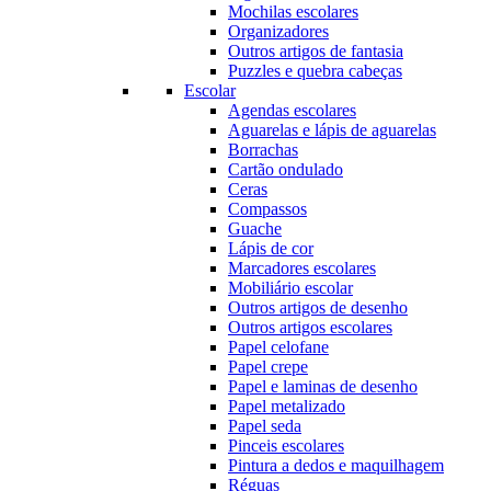
Mochilas escolares
Organizadores
Outros artigos de fantasia
Puzzles e quebra cabeças
Escolar
Agendas escolares
Aguarelas e lápis de aguarelas
Borrachas
Cartão ondulado
Ceras
Compassos
Guache
Lápis de cor
Marcadores escolares
Mobiliário escolar
Outros artigos de desenho
Outros artigos escolares
Papel celofane
Papel crepe
Papel e laminas de desenho
Papel metalizado
Papel seda
Pinceis escolares
Pintura a dedos e maquilhagem
Réguas