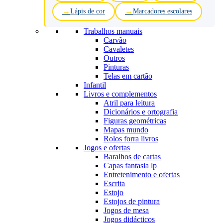
Lápis de cor
Marcadores escolares
Trabalhos manuais
Carvão
Cavaletes
Outros
Pinturas
Telas em cartão
Infantil
Livros e complementos
Atril para leitura
Dicionários e ortografia
Figuras geométricas
Mapas mundo
Rolos forra livros
Jogos e ofertas
Baralhos de cartas
Capas fantasia lp
Entretenimento e ofertas
Escrita
Estojo
Estojos de pintura
Jogos de mesa
Jogos didácticos