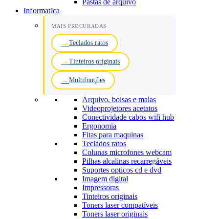
Pastas de arquivo
Informatica
MAIS PROCURADAS
Teclados ratos
Tinteiros originais
Multifunções
Arquivo, bolsas e malas
Videoprojetores acetatos
Conectividade cabos wifi hub
Ergonomia
Fitas para maquinas
Teclados ratos
Colunas microfones webcam
Pilhas alcalinas recarregáveis
Suportes opticos cd e dvd
Imagem digital
Impressoras
Tinteiros originais
Toners laser compatíveis
Toners laser originais