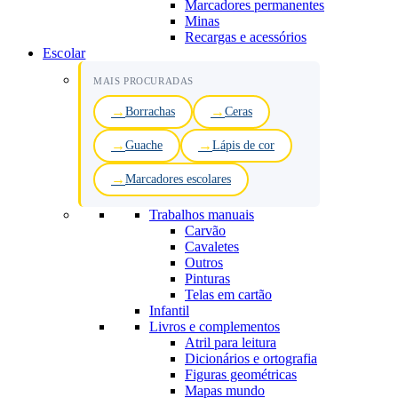
Marcadores permanentes
Minas
Recargas e acessórios
Escolar
MAIS PROCURADAS
Borrachas
Ceras
Guache
Lápis de cor
Marcadores escolares
Trabalhos manuais
Carvão
Cavaletes
Outros
Pinturas
Telas em cartão
Infantil
Livros e complementos
Atril para leitura
Dicionários e ortografia
Figuras geométricas
Mapas mundo