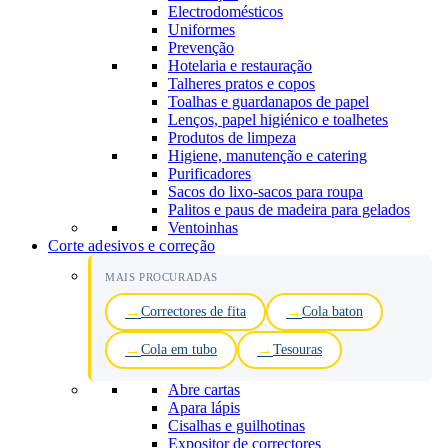
Electrodomésticos
Uniformes
Prevenção
Hotelaria e restauração
Talheres pratos e copos
Toalhas e guardanapos de papel
Lenços, papel higiénico e toalhetes
Produtos de limpeza
Higiene, manutenção e catering
Purificadores
Sacos do lixo-sacos para roupa
Palitos e paus de madeira para gelados
Ventoinhas
Corte adesivos e correção
MAIS PROCURADAS
Correctores de fita
Cola baton
Cola em tubo
Tesouras
Abre cartas
Apara lápis
Cisalhas e guilhotinas
Expositor de correctores