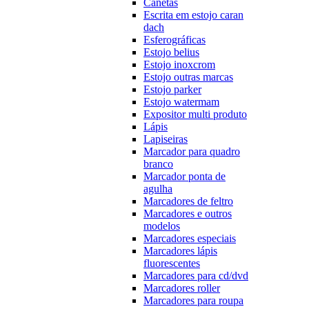
Canetas
Escrita em estojo caran
dach
Esferográficas
Estojo belius
Estojo inoxcrom
Estojo outras marcas
Estojo parker
Estojo watermam
Expositor multi produto
Lápis
Lapiseiras
Marcador para quadro
branco
Marcador ponta de
agulha
Marcadores de feltro
Marcadores e outros
modelos
Marcadores especiais
Marcadores lápis
fluorescentes
Marcadores para cd/dvd
Marcadores roller
Marcadores para roupa