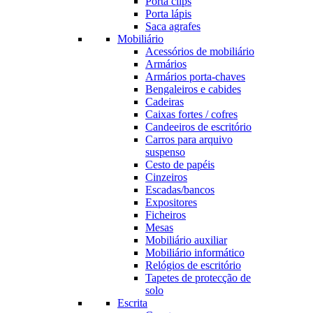
Porta clips
Porta lápis
Saca agrafes
Mobiliário
Acessórios de mobiliário
Armários
Armários porta-chaves
Bengaleiros e cabides
Cadeiras
Caixas fortes / cofres
Candeeiros de escritório
Carros para arquivo
suspenso
Cesto de papéis
Cinzeiros
Escadas/bancos
Expositores
Ficheiros
Mesas
Mobiliário auxiliar
Mobiliário informático
Relógios de escritório
Tapetes de protecção de
solo
Escrita