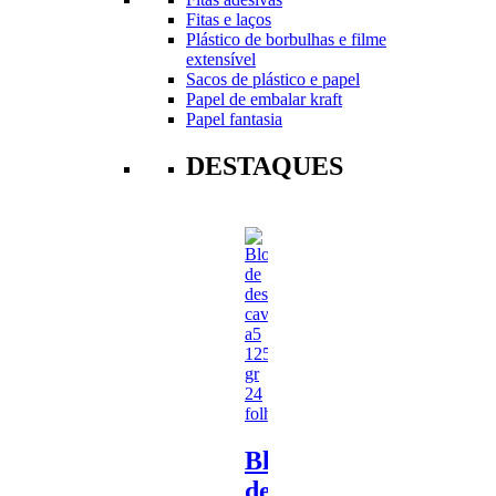
Fitas e laços
Plástico de borbulhas e filme
extensível
Sacos de plástico e papel
Papel de embalar kraft
Papel fantasia
DESTAQUES
Bloco
de