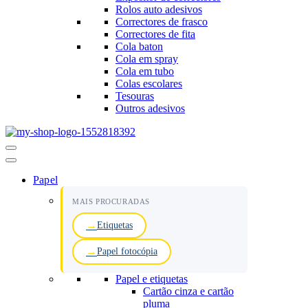
Rolos auto adesivos
Correctores de frasco
Correctores de fita
Cola baton
Cola em spray
Cola em tubo
Colas escolares
Tesouras
Outros adesivos
Menu
de
navegação
Papel
MAIS PROCURADAS
Etiquetas
Papel fotocópia
Papel e etiquetas
Cartão cinza e cartão
pluma