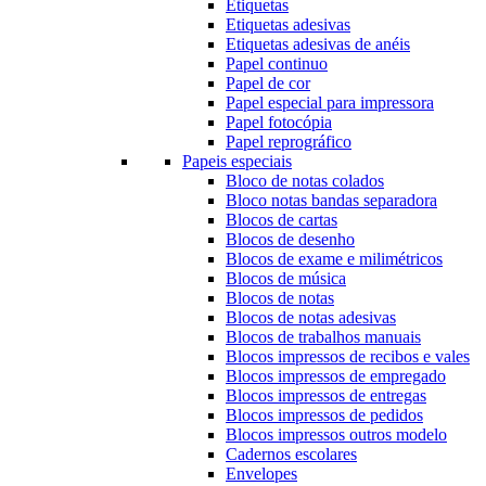
Etiquetas
Etiquetas adesivas
Etiquetas adesivas de anéis
Papel continuo
Papel de cor
Papel especial para impressora
Papel fotocópia
Papel reprográfico
Papeis especiais
Bloco de notas colados
Bloco notas bandas separadora
Blocos de cartas
Blocos de desenho
Blocos de exame e milimétricos
Blocos de música
Blocos de notas
Blocos de notas adesivas
Blocos de trabalhos manuais
Blocos impressos de recibos e vales
Blocos impressos de empregado
Blocos impressos de entregas
Blocos impressos de pedidos
Blocos impressos outros modelo
Cadernos escolares
Envelopes