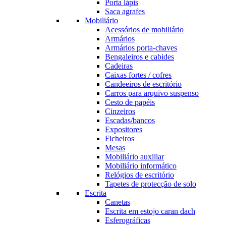
Porta lápis
Saca agrafes
Mobiliário
Acessórios de mobiliário
Armários
Armários porta-chaves
Bengaleiros e cabides
Cadeiras
Caixas fortes / cofres
Candeeiros de escritório
Carros para arquivo suspenso
Cesto de papéis
Cinzeiros
Escadas/bancos
Expositores
Ficheiros
Mesas
Mobiliário auxiliar
Mobiliário informático
Relógios de escritório
Tapetes de protecção de solo
Escrita
Canetas
Escrita em estojo caran dach
Esferográficas