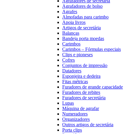
Agrafadores de secretária
Agrafadores de bolso
Agrafes
Almofadas para carimbo
Apoia livros
Artigos de secretária
Balanças
Bandeja porta moedas
Carimbos
Carimbos – Fórmulas especiais
Clips e pioneses
Cofres
Conjuntos de impressão
Datadores
Esponjeira e dedeira
Fitas métricas
Furadores de grande capacidade
Furadores de rebites
Furadores de secretária
Lupas
Máquina de agrafar
Numeradores
Organizadores
Outros artigos de secretária
Porta clips