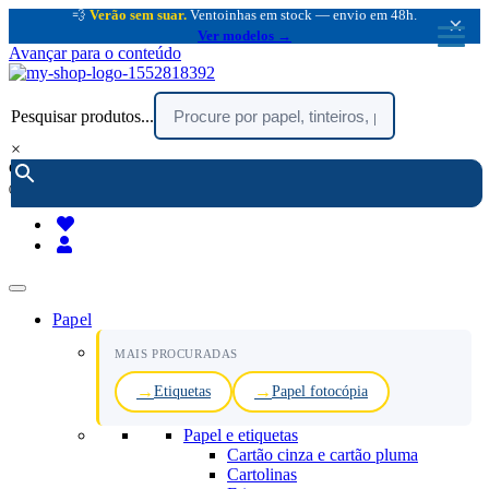
💨
Verão sem suar.
Ventoinhas em stock — envio em 48h.
×
Ver modelos →
Avançar para o conteúdo
Pesquisar produtos...
×
encomendar por telefone :
216 003 523
(chamada rede fixa nacional)
Papel
MAIS PROCURADAS
Etiquetas
Papel fotocópia
Papel e etiquetas
Cartão cinza e cartão pluma
Cartolinas