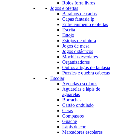
Rolos forra livros
Jogos e ofertas
Baralhos de cartas
Capas fantasia lp
Entretenimento e ofertas
Escrita
Estojo
Estojos de pintura
Jogos de mesa
Jogos didácticos
Mochilas escolares
Organizadores
Outros artigos de fantasia
Puzzles e quebra cabeças
Escolar
Agendas escolares
Aguarelas e lápis de
aguarelas
Borrachas
Cartão ondulado
Ceras
Compassos
Guache
Lápis de cor
Marcadores escolares