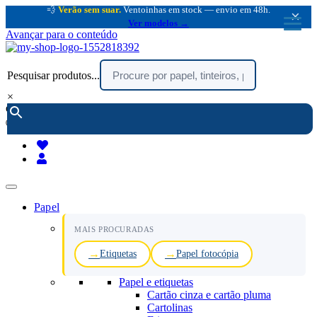
💨
Verão sem suar.
Ventoinhas em stock — envio em 48h.
×
Ver modelos →
Avançar para o conteúdo
Pesquisar produtos...
×
encomendar por telefone :
216 003 523
(chamada rede fixa nacional)
Papel
MAIS PROCURADAS
Etiquetas
Papel fotocópia
Papel e etiquetas
Cartão cinza e cartão pluma
Cartolinas