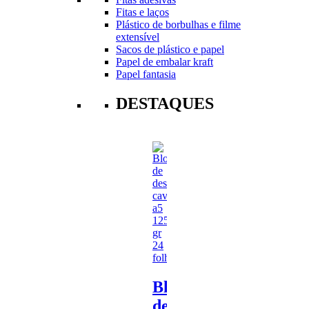
Fitas e laços
Plástico de borbulhas e filme
extensível
Sacos de plástico e papel
Papel de embalar kraft
Papel fantasia
DESTAQUES
Bloco
de