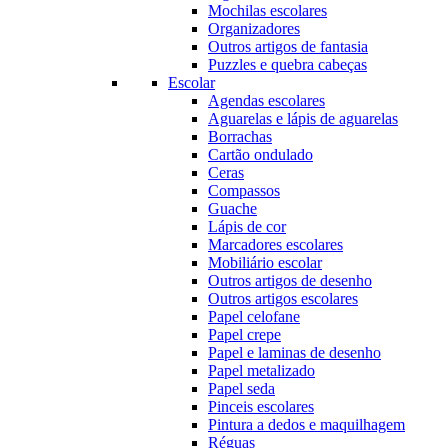
Mochilas escolares
Organizadores
Outros artigos de fantasia
Puzzles e quebra cabeças
Escolar
Agendas escolares
Aguarelas e lápis de aguarelas
Borrachas
Cartão ondulado
Ceras
Compassos
Guache
Lápis de cor
Marcadores escolares
Mobiliário escolar
Outros artigos de desenho
Outros artigos escolares
Papel celofane
Papel crepe
Papel e laminas de desenho
Papel metalizado
Papel seda
Pinceis escolares
Pintura a dedos e maquilhagem
Réguas