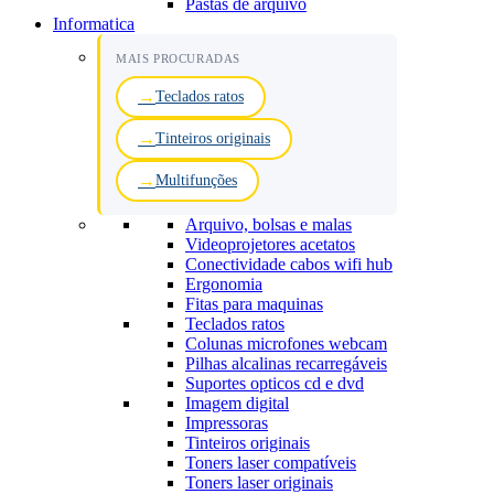
Pastas de arquivo
Informatica
MAIS PROCURADAS
Teclados ratos
Tinteiros originais
Multifunções
Arquivo, bolsas e malas
Videoprojetores acetatos
Conectividade cabos wifi hub
Ergonomia
Fitas para maquinas
Teclados ratos
Colunas microfones webcam
Pilhas alcalinas recarregáveis
Suportes opticos cd e dvd
Imagem digital
Impressoras
Tinteiros originais
Toners laser compatíveis
Toners laser originais