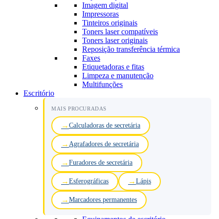
Imagem digital
Impressoras
Tinteiros originais
Toners laser compatíveis
Toners laser originais
Reposição transferência térmica
Faxes
Etiquetadoras e fitas
Limpeza e manutenção
Multifunções
Escritório
MAIS PROCURADAS
Calculadoras de secretária
Agrafadores de secretária
Furadores de secretária
Esferográficas
Lápis
Marcadores permanentes