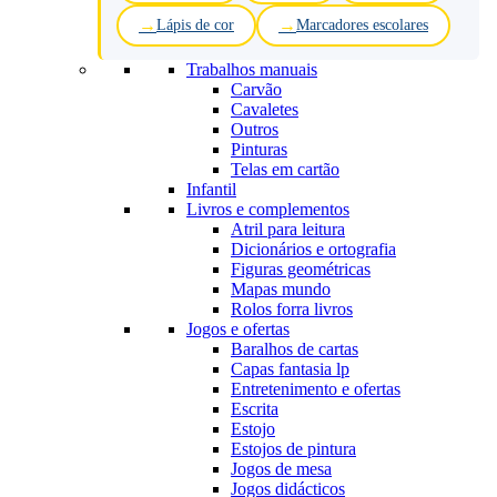
Lápis de cor
Marcadores escolares
Trabalhos manuais
Carvão
Cavaletes
Outros
Pinturas
Telas em cartão
Infantil
Livros e complementos
Atril para leitura
Dicionários e ortografia
Figuras geométricas
Mapas mundo
Rolos forra livros
Jogos e ofertas
Baralhos de cartas
Capas fantasia lp
Entretenimento e ofertas
Escrita
Estojo
Estojos de pintura
Jogos de mesa
Jogos didácticos