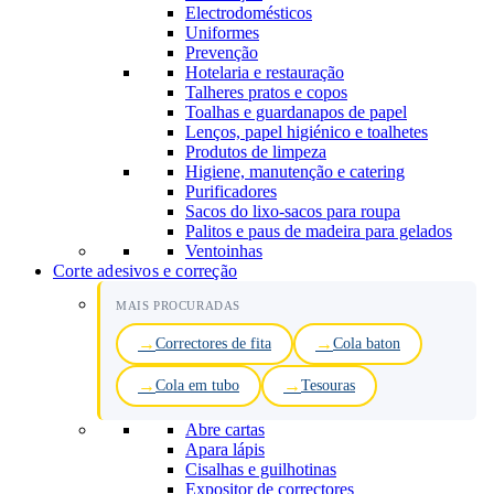
Electrodomésticos
Uniformes
Prevenção
Hotelaria e restauração
Talheres pratos e copos
Toalhas e guardanapos de papel
Lenços, papel higiénico e toalhetes
Produtos de limpeza
Higiene, manutenção e catering
Purificadores
Sacos do lixo-sacos para roupa
Palitos e paus de madeira para gelados
Ventoinhas
Corte adesivos e correção
MAIS PROCURADAS
Correctores de fita
Cola baton
Cola em tubo
Tesouras
Abre cartas
Apara lápis
Cisalhas e guilhotinas
Expositor de correctores