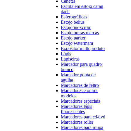
Canetas
Escrita em estojo caran
dach
Esferográficas
Estojo belius
Estojo inoxcrom
Estojo outras marcas
Estojo parker
Estojo watermam
Expositor multi produto
Lápis
Lapiseiras
Marcador para quadro
branco
Marcador ponta de
agulha
Marcadores de feltro
Marcadores e outros
modelos
Marcadores especiais
Marcadores lápis
fluorescentes
Marcadores para cd/dvd
Marcadores roller
Marcadores para roupa