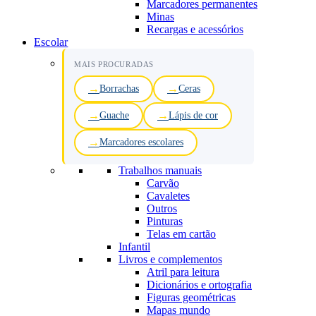
Marcadores permanentes
Minas
Recargas e acessórios
Escolar
MAIS PROCURADAS
Borrachas
Ceras
Guache
Lápis de cor
Marcadores escolares
Trabalhos manuais
Carvão
Cavaletes
Outros
Pinturas
Telas em cartão
Infantil
Livros e complementos
Atril para leitura
Dicionários e ortografia
Figuras geométricas
Mapas mundo