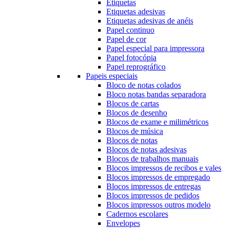
Etiquetas
Etiquetas adesivas
Etiquetas adesivas de anéis
Papel continuo
Papel de cor
Papel especial para impressora
Papel fotocópia
Papel reprográfico
Papeis especiais
Bloco de notas colados
Bloco notas bandas separadora
Blocos de cartas
Blocos de desenho
Blocos de exame e milimétricos
Blocos de música
Blocos de notas
Blocos de notas adesivas
Blocos de trabalhos manuais
Blocos impressos de recibos e vales
Blocos impressos de empregado
Blocos impressos de entregas
Blocos impressos de pedidos
Blocos impressos outros modelo
Cadernos escolares
Envelopes