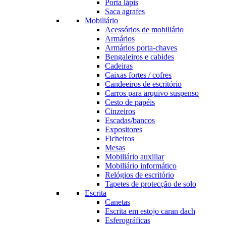
Porta lápis
Saca agrafes
Mobiliário
Acessórios de mobiliário
Armários
Armários porta-chaves
Bengaleiros e cabides
Cadeiras
Caixas fortes / cofres
Candeeiros de escritório
Carros para arquivo suspenso
Cesto de papéis
Cinzeiros
Escadas/bancos
Expositores
Ficheiros
Mesas
Mobiliário auxiliar
Mobiliário informático
Relógios de escritório
Tapetes de protecção de solo
Escrita
Canetas
Escrita em estojo caran dach
Esferográficas