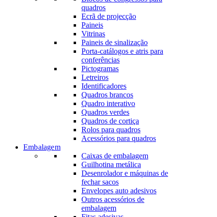
quadros
Ecrã de projecção
Paineis
Vitrinas
Paineis de sinalização
Porta-catálogos e atris para
conferências
Pictogramas
Letreiros
Identificadores
Quadros brancos
Quadro interativo
Quadros verdes
Quadros de cortiça
Rolos para quadros
Acessórios para quadros
Embalagem
Caixas de embalagem
Guilhotina metálica
Desenrolador e máquinas de
fechar sacos
Envelopes auto adesivos
Outros acessórios de
embalagem
Fitas adesivas