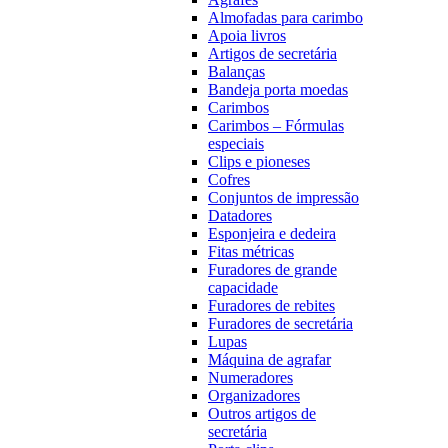
Almofadas para carimbo
Apoia livros
Artigos de secretária
Balanças
Bandeja porta moedas
Carimbos
Carimbos – Fórmulas
especiais
Clips e pioneses
Cofres
Conjuntos de impressão
Datadores
Esponjeira e dedeira
Fitas métricas
Furadores de grande
capacidade
Furadores de rebites
Furadores de secretária
Lupas
Máquina de agrafar
Numeradores
Organizadores
Outros artigos de
secretária