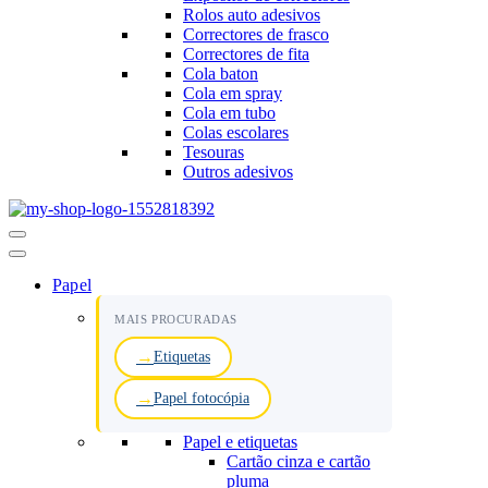
Rolos auto adesivos
Correctores de frasco
Correctores de fita
Cola baton
Cola em spray
Cola em tubo
Colas escolares
Tesouras
Outros adesivos
Menu
de
navegação
Papel
MAIS PROCURADAS
Etiquetas
Papel fotocópia
Papel e etiquetas
Cartão cinza e cartão
pluma