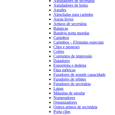
Agrafadores de secretária
Agrafadores de bolso
Agrafes
Almofadas para carimbo
Apoia livros
Artigos de secretária
Balanças
Bandeja porta moedas
Carimbos
Carimbos – Fórmulas especiais
Clips e pioneses
Cofres
Conjuntos de impressão
Datadores
Esponjeira e dedeira
Fitas métricas
Furadores de grande capacidade
Furadores de rebites
Furadores de secretária
Lupas
Máquina de agrafar
Numeradores
Organizadores
Outros artigos de secretária
Porta clips