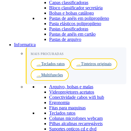
Capas classificadoras
Bloco classificador secretária
Bolsas e bolsas catálogo
Pastas de anéis em polipropileno
Pasta elásticos polipropileno
Pastas classificadoras
Pastas de anéis em cartão
Pastas de arquivo
Informatica
MAIS PROCURADAS
Teclados ratos
Tinteiros originais
Multifunções
Arquivo, bolsas e malas
Videoprojetores acetatos
Conectividade cabos wifi hub
Ergonomia
Fitas para maquinas
Teclados ratos
Colunas microfones webcam
Pilhas alcalinas recarregáveis
Suportes opticos cd e dvd