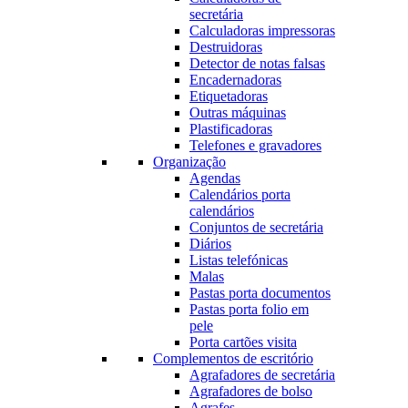
secretária
Calculadoras impressoras
Destruidoras
Detector de notas falsas
Encadernadoras
Etiquetadoras
Outras máquinas
Plastificadoras
Telefones e gravadores
Organização
Agendas
Calendários porta
calendários
Conjuntos de secretária
Diários
Listas telefónicas
Malas
Pastas porta documentos
Pastas porta folio em
pele
Porta cartões visita
Complementos de escritório
Agrafadores de secretária
Agrafadores de bolso
Agrafes