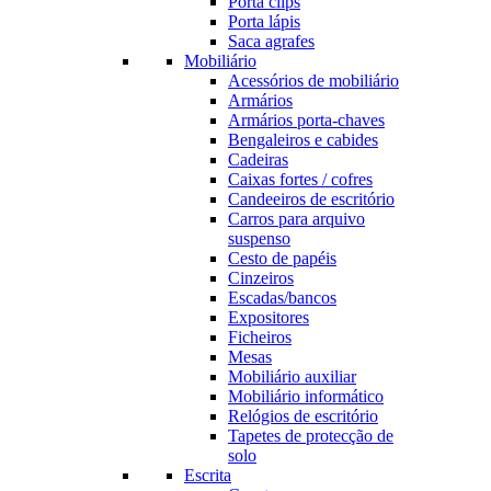
Porta clips
Porta lápis
Saca agrafes
Mobiliário
Acessórios de mobiliário
Armários
Armários porta-chaves
Bengaleiros e cabides
Cadeiras
Caixas fortes / cofres
Candeeiros de escritório
Carros para arquivo
suspenso
Cesto de papéis
Cinzeiros
Escadas/bancos
Expositores
Ficheiros
Mesas
Mobiliário auxiliar
Mobiliário informático
Relógios de escritório
Tapetes de protecção de
solo
Escrita