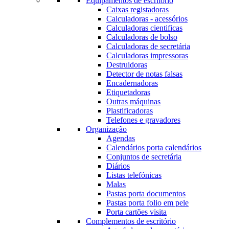
Equipamentos de escritório
Caixas registadoras
Calculadoras - acessórios
Calculadoras cientificas
Calculadoras de bolso
Calculadoras de secretária
Calculadoras impressoras
Destruidoras
Detector de notas falsas
Encadernadoras
Etiquetadoras
Outras máquinas
Plastificadoras
Telefones e gravadores
Organização
Agendas
Calendários porta calendários
Conjuntos de secretária
Diários
Listas telefónicas
Malas
Pastas porta documentos
Pastas porta folio em pele
Porta cartões visita
Complementos de escritório