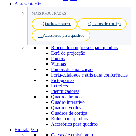
Apresentação
MAIS PROCURADAS
Quadros brancos
Quadros de cortiça
Acessórios para quadros
Blocos de congressos para quadros
Ecrã de projecção
Paineis
Vitrinas
Paineis de sinalização
Porta-catálogos e atris para conferências
Pictogramas
Letreiros
Identificadores
Quadros brancos
Quadro interativo
Quadros verdes
Quadros de cortiça
Rolos para quadros
Acessórios para quadros
Embalagem
Caixas de embalagem