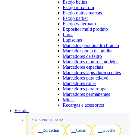
Estojo belius
Estojo inoxcrom
Estojo outras marcas
Estojo parker
Estojo watermam
Expositor multi produto
Lápis
Lapiseiras
Marcador para quadro branco
Marcador ponta de agulha
Marcadores de feltro
Marcadores e outros modelos
Marcadores especiais
Marcadores lápis fluorescentes
Marcadores para cd/dvd
Marcadores roller
Marcadores para roupa
Marcadores permanentes
Minas
Recargas e acessórios
Escolar
MAIS PROCURADAS
Borrachas
Ceras
Guache