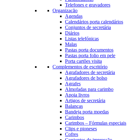
Telefones e gravadores
Organização
Agendas
Calendários porta calendários
Conjuntos de secretária
Diários
Listas telefónicas
Malas
Pastas porta documentos
Pastas porta folio em pele
Porta cartões visita
Complementos de escritório
Agrafadores de secretária
Agrafadores de bolso
Agrafes
Almofadas para carimbo
Apoia livros
Artigos de secretária
Balanças
Bandeja porta moedas
Carimbos
Carimbos – Fórmulas especiais
Clips e pioneses
Cofres
Conjuntos de impressão