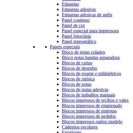
Etiquetas
Etiquetas adesivas
Etiquetas adesivas de anéis
Papel continuo
Papel de cor
Papel especial para impressora
Papel fotocópia
Papel reprográfico
Papeis especiais
Bloco de notas colados
Bloco notas bandas separadora
Blocos de cartas
Blocos de desenho
Blocos de exame e milimétricos
Blocos de música
Blocos de notas
Blocos de notas adesivas
Blocos de trabalhos manuais
Blocos impressos de recibos e vales
Blocos impressos de empregado
Blocos impressos de entregas
Blocos impressos de pedidos
Blocos impressos outros modelo
Cadernos escolares
Envelopes