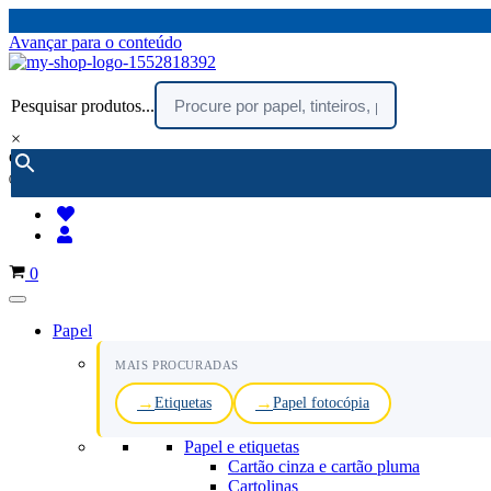
Avançar para o conteúdo
Pesquisar produtos...
×
encomendar por telefone :
216 003 523
(chamada rede fixa nacional)
Carrinho
0
Papel
MAIS PROCURADAS
Etiquetas
Papel fotocópia
Papel e etiquetas
Cartão cinza e cartão pluma
Cartolinas