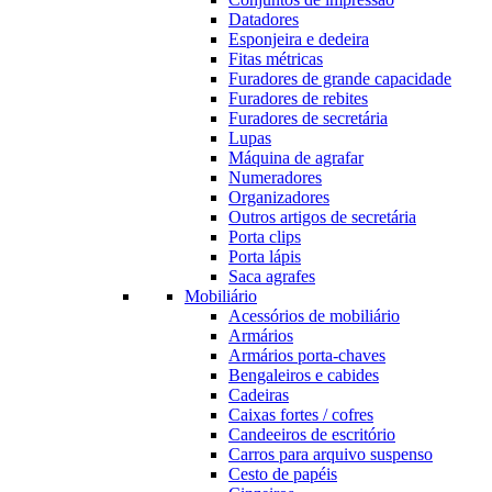
Datadores
Esponjeira e dedeira
Fitas métricas
Furadores de grande capacidade
Furadores de rebites
Furadores de secretária
Lupas
Máquina de agrafar
Numeradores
Organizadores
Outros artigos de secretária
Porta clips
Porta lápis
Saca agrafes
Mobiliário
Acessórios de mobiliário
Armários
Armários porta-chaves
Bengaleiros e cabides
Cadeiras
Caixas fortes / cofres
Candeeiros de escritório
Carros para arquivo suspenso
Cesto de papéis