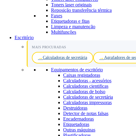
Toners laser originais
Reposição transferência térmica
Faxes
Etiquetadoras e fitas
Limpeza e manutenção
Multifunções
Escritório
MAIS PROCURADAS
Calculadoras de secretária
Agrafadores de sec
Equipamentos de escritório
Caixas registadoras
Calculadoras - acessórios
Calculadoras cientificas
Calculadoras de bolso
Calculadoras de secretária
Calculadoras impressoras
Destruidoras
Detector de notas falsas
Encadernadoras
Etiquetadoras
Outras máquinas
Plastificadoras