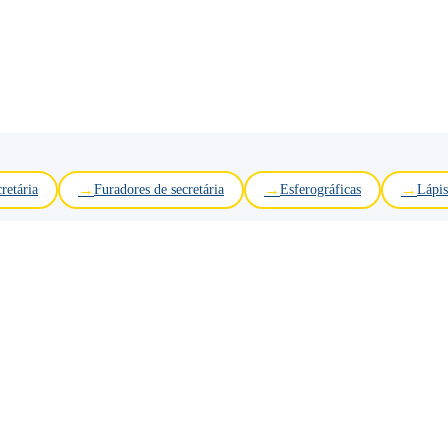
retária
Furadores de secretária
Esferográficas
Lápis