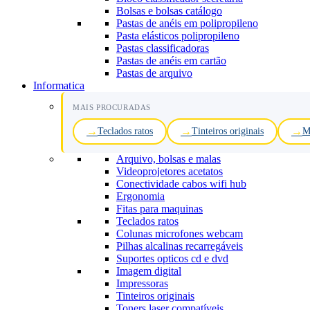
Bolsas e bolsas catálogo
Pastas de anéis em polipropileno
Pasta elásticos polipropileno
Pastas classificadoras
Pastas de anéis em cartão
Pastas de arquivo
Informatica
MAIS PROCURADAS
Teclados ratos
Tinteiros originais
M
Arquivo, bolsas e malas
Videoprojetores acetatos
Conectividade cabos wifi hub
Ergonomia
Fitas para maquinas
Teclados ratos
Colunas microfones webcam
Pilhas alcalinas recarregáveis
Suportes opticos cd e dvd
Imagem digital
Impressoras
Tinteiros originais
Toners laser compatíveis