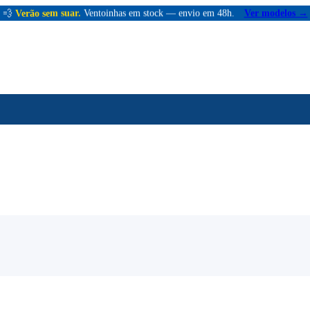
💨
Verão sem suar.
Ventoinhas em stock — envio em 48h.
Ver modelos →