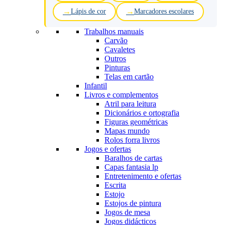
Lápis de cor
Marcadores escolares
Trabalhos manuais
Carvão
Cavaletes
Outros
Pinturas
Telas em cartão
Infantil
Livros e complementos
Atril para leitura
Dicionários e ortografia
Figuras geométricas
Mapas mundo
Rolos forra livros
Jogos e ofertas
Baralhos de cartas
Capas fantasia lp
Entretenimento e ofertas
Escrita
Estojo
Estojos de pintura
Jogos de mesa
Jogos didácticos