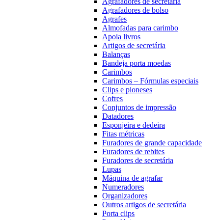
Agrafadores de secretária
Agrafadores de bolso
Agrafes
Almofadas para carimbo
Apoia livros
Artigos de secretária
Balanças
Bandeja porta moedas
Carimbos
Carimbos – Fórmulas especiais
Clips e pioneses
Cofres
Conjuntos de impressão
Datadores
Esponjeira e dedeira
Fitas métricas
Furadores de grande capacidade
Furadores de rebites
Furadores de secretária
Lupas
Máquina de agrafar
Numeradores
Organizadores
Outros artigos de secretária
Porta clips