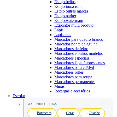
Estojo belius
Estojo inoxcrom
Estojo outras marcas
Estojo parker
Estojo watermam
Expositor multi produto
Lápis
Lapiseiras
Marcador para quadro branco
Marcador ponta de agulha
Marcadores de feltro
Marcadores e outros modelos
Marcadores especiais
Marcadores lápis fluorescentes
Marcadores para cd/dvd
Marcadores roller
Marcadores para roupa
Marcadores permanentes
Minas
Recargas e acessórios
Escolar
MAIS PROCURADAS
Borrachas
Ceras
Guache