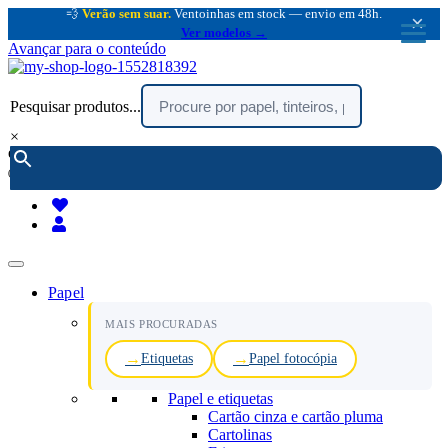
💨
Verão sem suar.
Ventoinhas em stock — envio em 48h.
×
Ver modelos →
Avançar para o conteúdo
Pesquisar produtos...
×
encomendar por telefone :
216 003 523
(chamada rede fixa nacional)
Papel
MAIS PROCURADAS
Etiquetas
Papel fotocópia
Papel e etiquetas
Cartão cinza e cartão pluma
Cartolinas