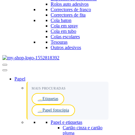
Rolos auto adesivos
Correctores de frasco
Correctores de fita
Cola baton
Cola em spray
Cola em tubo
Colas escolares
Tesouras
Outros adesivos
Menu
de
navegação
Papel
MAIS PROCURADAS
Etiquetas
Papel fotocópia
Papel e etiquetas
Cartão cinza e cartão
pluma