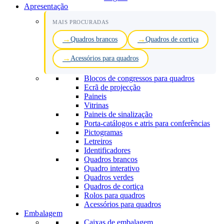
Apresentação
MAIS PROCURADAS
Quadros brancos
Quadros de cortiça
Acessórios para quadros
Blocos de congressos para quadros
Ecrã de projecção
Paineis
Vitrinas
Paineis de sinalização
Porta-catálogos e atris para conferências
Pictogramas
Letreiros
Identificadores
Quadros brancos
Quadro interativo
Quadros verdes
Quadros de cortiça
Rolos para quadros
Acessórios para quadros
Embalagem
Caixas de embalagem