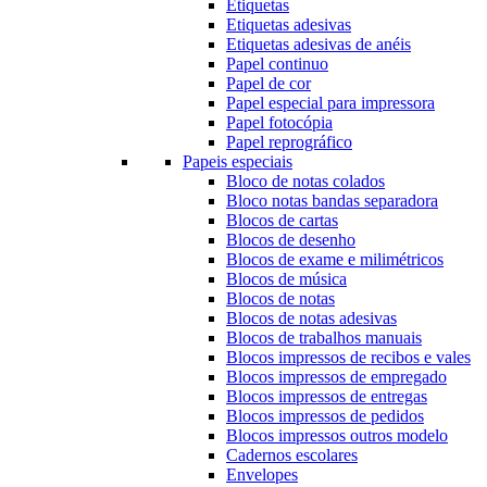
Etiquetas
Etiquetas adesivas
Etiquetas adesivas de anéis
Papel continuo
Papel de cor
Papel especial para impressora
Papel fotocópia
Papel reprográfico
Papeis especiais
Bloco de notas colados
Bloco notas bandas separadora
Blocos de cartas
Blocos de desenho
Blocos de exame e milimétricos
Blocos de música
Blocos de notas
Blocos de notas adesivas
Blocos de trabalhos manuais
Blocos impressos de recibos e vales
Blocos impressos de empregado
Blocos impressos de entregas
Blocos impressos de pedidos
Blocos impressos outros modelo
Cadernos escolares
Envelopes