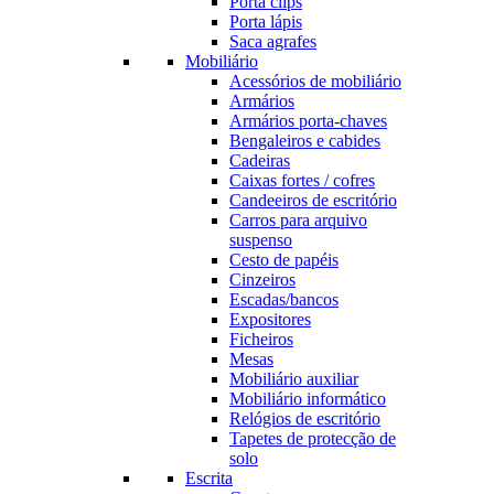
Porta clips
Porta lápis
Saca agrafes
Mobiliário
Acessórios de mobiliário
Armários
Armários porta-chaves
Bengaleiros e cabides
Cadeiras
Caixas fortes / cofres
Candeeiros de escritório
Carros para arquivo
suspenso
Cesto de papéis
Cinzeiros
Escadas/bancos
Expositores
Ficheiros
Mesas
Mobiliário auxiliar
Mobiliário informático
Relógios de escritório
Tapetes de protecção de
solo
Escrita