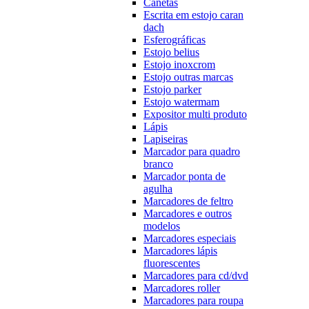
Canetas
Escrita em estojo caran
dach
Esferográficas
Estojo belius
Estojo inoxcrom
Estojo outras marcas
Estojo parker
Estojo watermam
Expositor multi produto
Lápis
Lapiseiras
Marcador para quadro
branco
Marcador ponta de
agulha
Marcadores de feltro
Marcadores e outros
modelos
Marcadores especiais
Marcadores lápis
fluorescentes
Marcadores para cd/dvd
Marcadores roller
Marcadores para roupa