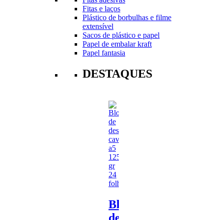
Fitas e laços
Plástico de borbulhas e filme
extensível
Sacos de plástico e papel
Papel de embalar kraft
Papel fantasia
DESTAQUES
Bloco
de