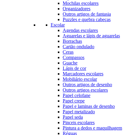
Mochilas escolares
Organizadores
Outros artigos de fantasia
Puzzles e quebra cabeças
Escolar
Agendas escolares
Aguarelas e lápis de aguarelas
Borrachas
Cartão ondulado
Ceras
Compassos
Guache
Lápis de cor
Marcadores escolares
Mobiliário escolar
Outros artigos de desenho
Outros artigos escolares
Papel celofane
Papel crepe
Papel e laminas de desenho
Papel metalizado
Papel seda
Pinceis escolares
Pintura a dedos e maquilhagem
Réguas