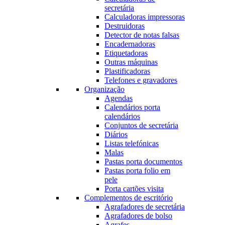
secretária
Calculadoras impressoras
Destruidoras
Detector de notas falsas
Encadernadoras
Etiquetadoras
Outras máquinas
Plastificadoras
Telefones e gravadores
Organização
Agendas
Calendários porta
calendários
Conjuntos de secretária
Diários
Listas telefónicas
Malas
Pastas porta documentos
Pastas porta folio em
pele
Porta cartões visita
Complementos de escritório
Agrafadores de secretária
Agrafadores de bolso
Agrafes