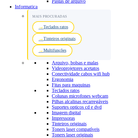
Pastas de arquivo
Informatica
MAIS PROCURADAS
Teclados ratos
Tinteiros originais
Multifunções
Arquivo, bolsas e malas
Videoprojetores acetatos
Conectividade cabos wifi hub
Ergonomia
Fitas para maquinas
Teclados ratos
Colunas microfones webcam
Pilhas alcalinas recarregáveis
Suportes opticos cd e dvd
Imagem digital
Impressoras
Tinteiros originais
Toners laser compatíveis
Toners laser originais