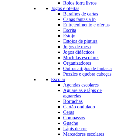
Rolos forra livros
Jogos e ofertas
Baralhos de cartas
Capas fantasia lp
Entretenimento e ofertas
Escrita
Estojo
Estojos de pintura
Jogos de mesa
Jogos didácticos
Mochilas escolares
Organizadores
Outros artigos de fantasia
Puzzles e quebra cabeças
Escolar
Agendas escolares
Aguarelas e lápis de
aguarelas
Borrachas
Cartão ondulado
Ceras
Compassos
Guache
Lápis de cor
Marcadores escolares