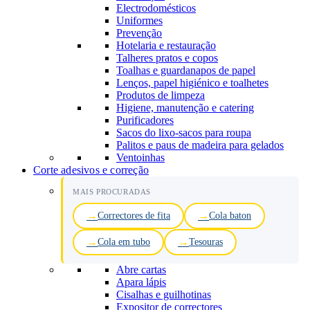
Electrodomésticos
Uniformes
Prevenção
Hotelaria e restauração
Talheres pratos e copos
Toalhas e guardanapos de papel
Lenços, papel higiénico e toalhetes
Produtos de limpeza
Higiene, manutenção e catering
Purificadores
Sacos do lixo-sacos para roupa
Palitos e paus de madeira para gelados
Ventoinhas
Corte adesivos e correção
MAIS PROCURADAS
Correctores de fita
Cola baton
Cola em tubo
Tesouras
Abre cartas
Apara lápis
Cisalhas e guilhotinas
Expositor de correctores