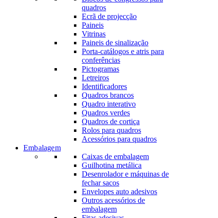
quadros
Ecrã de projecção
Paineis
Vitrinas
Paineis de sinalização
Porta-catálogos e atris para
conferências
Pictogramas
Letreiros
Identificadores
Quadros brancos
Quadro interativo
Quadros verdes
Quadros de cortiça
Rolos para quadros
Acessórios para quadros
Embalagem
Caixas de embalagem
Guilhotina metálica
Desenrolador e máquinas de
fechar sacos
Envelopes auto adesivos
Outros acessórios de
embalagem
Fitas adesivas