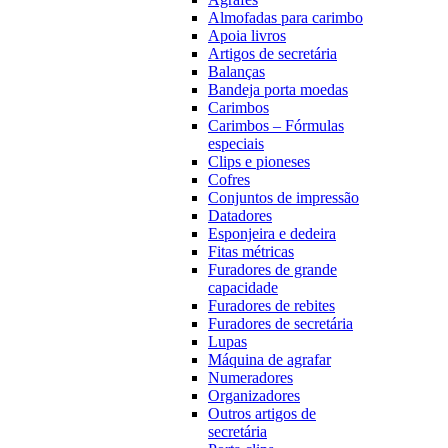
Almofadas para carimbo
Apoia livros
Artigos de secretária
Balanças
Bandeja porta moedas
Carimbos
Carimbos – Fórmulas
especiais
Clips e pioneses
Cofres
Conjuntos de impressão
Datadores
Esponjeira e dedeira
Fitas métricas
Furadores de grande
capacidade
Furadores de rebites
Furadores de secretária
Lupas
Máquina de agrafar
Numeradores
Organizadores
Outros artigos de
secretária