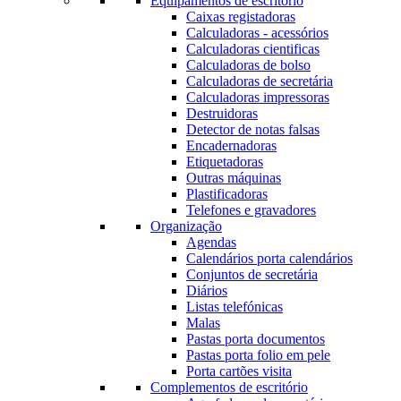
Equipamentos de escritório
Caixas registadoras
Calculadoras - acessórios
Calculadoras cientificas
Calculadoras de bolso
Calculadoras de secretária
Calculadoras impressoras
Destruidoras
Detector de notas falsas
Encadernadoras
Etiquetadoras
Outras máquinas
Plastificadoras
Telefones e gravadores
Organização
Agendas
Calendários porta calendários
Conjuntos de secretária
Diários
Listas telefónicas
Malas
Pastas porta documentos
Pastas porta folio em pele
Porta cartões visita
Complementos de escritório