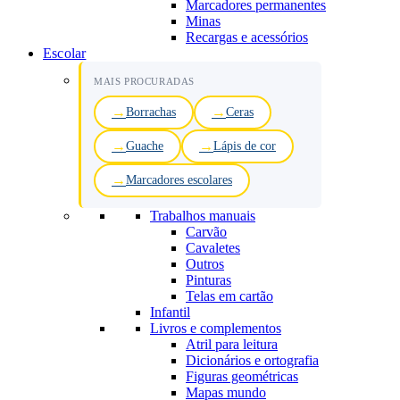
Marcadores permanentes
Minas
Recargas e acessórios
Escolar
MAIS PROCURADAS
Borrachas
Ceras
Guache
Lápis de cor
Marcadores escolares
Trabalhos manuais
Carvão
Cavaletes
Outros
Pinturas
Telas em cartão
Infantil
Livros e complementos
Atril para leitura
Dicionários e ortografia
Figuras geométricas
Mapas mundo