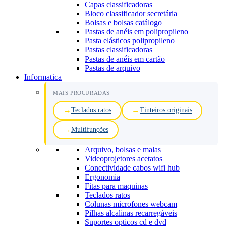
Capas classificadoras
Bloco classificador secretária
Bolsas e bolsas catálogo
Pastas de anéis em polipropileno
Pasta elásticos polipropileno
Pastas classificadoras
Pastas de anéis em cartão
Pastas de arquivo
Informatica
MAIS PROCURADAS
Teclados ratos
Tinteiros originais
Multifunções
Arquivo, bolsas e malas
Videoprojetores acetatos
Conectividade cabos wifi hub
Ergonomia
Fitas para maquinas
Teclados ratos
Colunas microfones webcam
Pilhas alcalinas recarregáveis
Suportes opticos cd e dvd