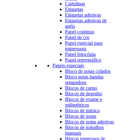
Cartolinas
Etiquetas
Etiquetas adesivas
Etiquetas adesivas de
anéis
Papel continuo
Papel de cor
Papel especial para
impressora
Papel fotocópia
Papel reprográfico
Papeis especiais
Bloco de notas colados
Bloco notas bandas
separadora
Blocos de cartas
Blocos de desenho
Blocos de exame e
milimétricos
Blocos de música
Blocos de notas
Blocos de notas adesivas
Blocos de trabalhos
manuais
Blocos impressos de