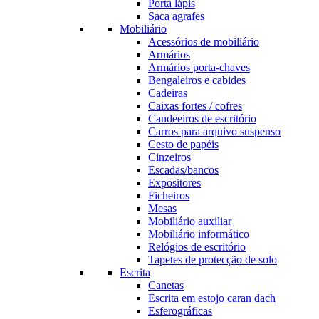
Porta lápis
Saca agrafes
Mobiliário
Acessórios de mobiliário
Armários
Armários porta-chaves
Bengaleiros e cabides
Cadeiras
Caixas fortes / cofres
Candeeiros de escritório
Carros para arquivo suspenso
Cesto de papéis
Cinzeiros
Escadas/bancos
Expositores
Ficheiros
Mesas
Mobiliário auxiliar
Mobiliário informático
Relógios de escritório
Tapetes de protecção de solo
Escrita
Canetas
Escrita em estojo caran dach
Esferográficas