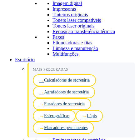
Imagem digital
Impressoras
Tinteiros originais
Toners laser compatíveis
Toners laser originais
Reposição transferência térmica
Faxes
Etiquetadoras e fitas
Limpeza e manutenção
Multifunções
Escritório
MAIS PROCURADAS
Calculadoras de secretária
Agrafadores de secretária
Furadores de secretária
Esferográficas
Lápis
Marcadores permanentes