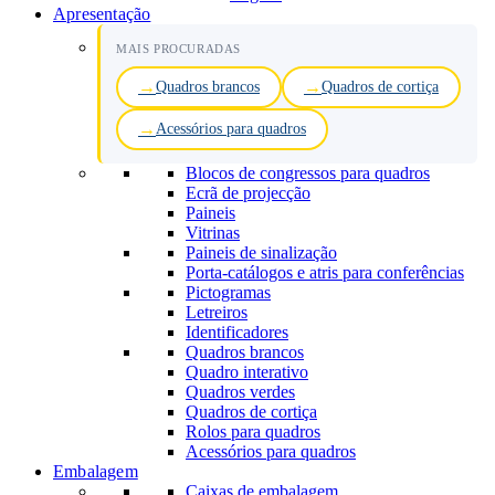
Apresentação
MAIS PROCURADAS
Quadros brancos
Quadros de cortiça
Acessórios para quadros
Blocos de congressos para quadros
Ecrã de projecção
Paineis
Vitrinas
Paineis de sinalização
Porta-catálogos e atris para conferências
Pictogramas
Letreiros
Identificadores
Quadros brancos
Quadro interativo
Quadros verdes
Quadros de cortiça
Rolos para quadros
Acessórios para quadros
Embalagem
Caixas de embalagem