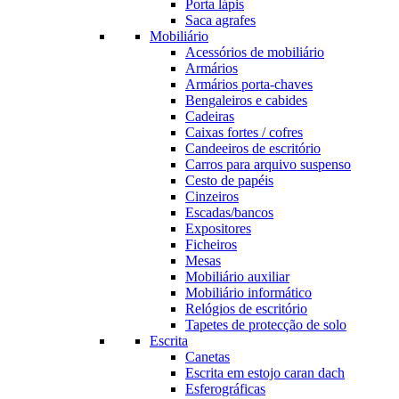
Porta lápis
Saca agrafes
Mobiliário
Acessórios de mobiliário
Armários
Armários porta-chaves
Bengaleiros e cabides
Cadeiras
Caixas fortes / cofres
Candeeiros de escritório
Carros para arquivo suspenso
Cesto de papéis
Cinzeiros
Escadas/bancos
Expositores
Ficheiros
Mesas
Mobiliário auxiliar
Mobiliário informático
Relógios de escritório
Tapetes de protecção de solo
Escrita
Canetas
Escrita em estojo caran dach
Esferográficas