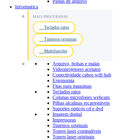
Pastas de arquivo
Informatica
MAIS PROCURADAS
Teclados ratos
Tinteiros originais
Multifunções
Arquivo, bolsas e malas
Videoprojetores acetatos
Conectividade cabos wifi hub
Ergonomia
Fitas para maquinas
Teclados ratos
Colunas microfones webcam
Pilhas alcalinas recarregáveis
Suportes opticos cd e dvd
Imagem digital
Impressoras
Tinteiros originais
Toners laser compatíveis
Toners laser originais