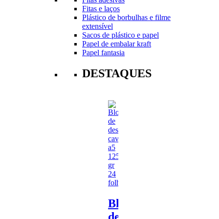
Fitas e laços
Plástico de borbulhas e filme
extensível
Sacos de plástico e papel
Papel de embalar kraft
Papel fantasia
DESTAQUES
Bloco
de