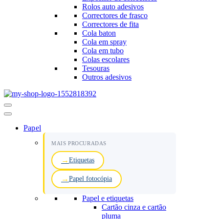
Rolos auto adesivos
Correctores de frasco
Correctores de fita
Cola baton
Cola em spray
Cola em tubo
Colas escolares
Tesouras
Outros adesivos
Menu
de
navegação
Papel
MAIS PROCURADAS
Etiquetas
Papel fotocópia
Papel e etiquetas
Cartão cinza e cartão
pluma