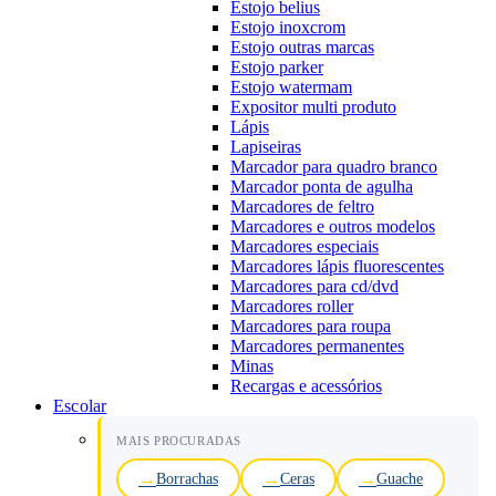
Estojo belius
Estojo inoxcrom
Estojo outras marcas
Estojo parker
Estojo watermam
Expositor multi produto
Lápis
Lapiseiras
Marcador para quadro branco
Marcador ponta de agulha
Marcadores de feltro
Marcadores e outros modelos
Marcadores especiais
Marcadores lápis fluorescentes
Marcadores para cd/dvd
Marcadores roller
Marcadores para roupa
Marcadores permanentes
Minas
Recargas e acessórios
Escolar
MAIS PROCURADAS
Borrachas
Ceras
Guache