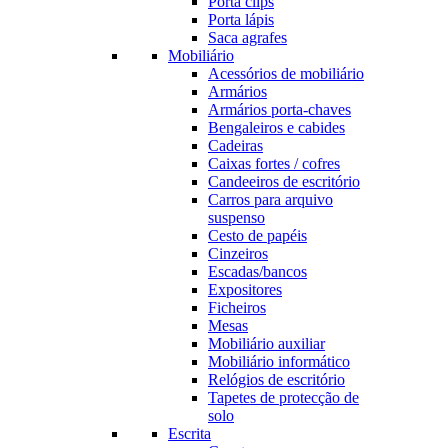
Porta clips
Porta lápis
Saca agrafes
Mobiliário
Acessórios de mobiliário
Armários
Armários porta-chaves
Bengaleiros e cabides
Cadeiras
Caixas fortes / cofres
Candeeiros de escritório
Carros para arquivo
suspenso
Cesto de papéis
Cinzeiros
Escadas/bancos
Expositores
Ficheiros
Mesas
Mobiliário auxiliar
Mobiliário informático
Relógios de escritório
Tapetes de protecção de
solo
Escrita