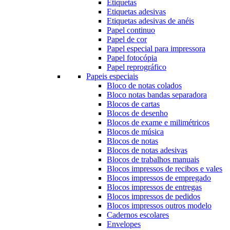
Etiquetas
Etiquetas adesivas
Etiquetas adesivas de anéis
Papel continuo
Papel de cor
Papel especial para impressora
Papel fotocópia
Papel reprográfico
Papeis especiais
Bloco de notas colados
Bloco notas bandas separadora
Blocos de cartas
Blocos de desenho
Blocos de exame e milimétricos
Blocos de música
Blocos de notas
Blocos de notas adesivas
Blocos de trabalhos manuais
Blocos impressos de recibos e vales
Blocos impressos de empregado
Blocos impressos de entregas
Blocos impressos de pedidos
Blocos impressos outros modelo
Cadernos escolares
Envelopes