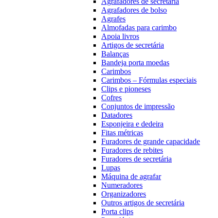
Agrafadores de secretária
Agrafadores de bolso
Agrafes
Almofadas para carimbo
Apoia livros
Artigos de secretária
Balanças
Bandeja porta moedas
Carimbos
Carimbos – Fórmulas especiais
Clips e pioneses
Cofres
Conjuntos de impressão
Datadores
Esponjeira e dedeira
Fitas métricas
Furadores de grande capacidade
Furadores de rebites
Furadores de secretária
Lupas
Máquina de agrafar
Numeradores
Organizadores
Outros artigos de secretária
Porta clips