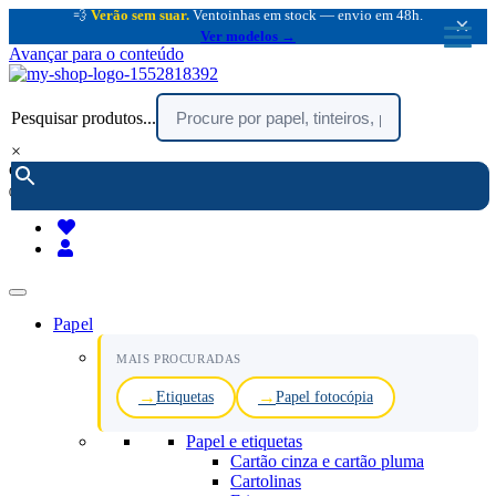
💨
Verão sem suar.
Ventoinhas em stock — envio em 48h.
×
Ver modelos →
Avançar para o conteúdo
Pesquisar produtos...
×
encomendar por telefone :
216 003 523
(chamada rede fixa nacional)
Papel
MAIS PROCURADAS
Etiquetas
Papel fotocópia
Papel e etiquetas
Cartão cinza e cartão pluma
Cartolinas