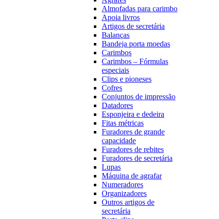
Almofadas para carimbo
Apoia livros
Artigos de secretária
Balanças
Bandeja porta moedas
Carimbos
Carimbos – Fórmulas
especiais
Clips e pioneses
Cofres
Conjuntos de impressão
Datadores
Esponjeira e dedeira
Fitas métricas
Furadores de grande
capacidade
Furadores de rebites
Furadores de secretária
Lupas
Máquina de agrafar
Numeradores
Organizadores
Outros artigos de
secretária