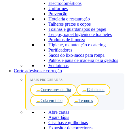
Electrodomésticos
Uniformes
Prevenção
Hotelaria e restauração
Talheres pratos e copos
Toalhas e guardanapos de papel
Lenços, papel higiénico e toalhetes
Produtos de limpeza
Higiene, manutenção e catering
Purificadores
Sacos do lixo-sacos para roupa
Palitos e paus de madeira para gelados
Ventoinhas
Corte adesivos e correção
MAIS PROCURADAS
Correctores de fita
Cola baton
Cola em tubo
Tesouras
Abre cartas
Apara lápis
Cisalhas e guilhotinas
Expositor de correctores