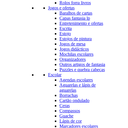
Rolos forra livros
Jogos e ofertas
Baralhos de cartas
Capas fantasia lp
Entretenimento e ofertas
Escrita
Estojo
Estojos de pintura
Jogos de mesa
Jogos didácticos
Mochilas escolares
Organizadores
Outros artigos de fantasia
Puzzles e quebra cabeças
Escolar
Agendas escolares
Aguarelas e lápis de
aguarelas
Borrachas
Cartão ondulado
Ceras
Compassos
Guache
Lápis de cor
Marcadores escolares