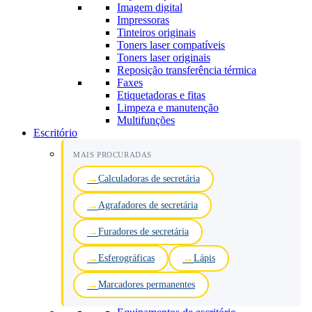
Imagem digital
Impressoras
Tinteiros originais
Toners laser compatíveis
Toners laser originais
Reposição transferência térmica
Faxes
Etiquetadoras e fitas
Limpeza e manutenção
Multifunções
Escritório
MAIS PROCURADAS
Calculadoras de secretária
Agrafadores de secretária
Furadores de secretária
Esferográficas
Lápis
Marcadores permanentes