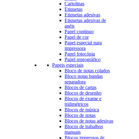
Cartolinas
Etiquetas
Etiquetas adesivas
Etiquetas adesivas de
anéis
Papel continuo
Papel de cor
Papel especial para
impressora
Papel fotocópia
Papel reprográfico
Papeis especiais
Bloco de notas colados
Bloco notas bandas
separadora
Blocos de cartas
Blocos de desenho
Blocos de exame e
milimétricos
Blocos de música
Blocos de notas
Blocos de notas adesivas
Blocos de trabalhos
manuais
Blocos impressos de