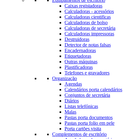
Equipamentos de escritório
Caixas registadoras
Calculadoras - acessórios
Calculadoras cientificas
Calculadoras de bolso
Calculadoras de secretária
Calculadoras impressoras
Destruidoras
Detector de notas falsas
Encadernadoras
Etiquetadoras
Outras máquinas
Plastificadoras
Telefones e gravadores
Organização
Agendas
Calendários porta calendários
Conjuntos de secretária
Diários
Listas telefónicas
Malas
Pastas porta documentos
Pastas porta folio em pele
Porta cartões visita
Complementos de escritório