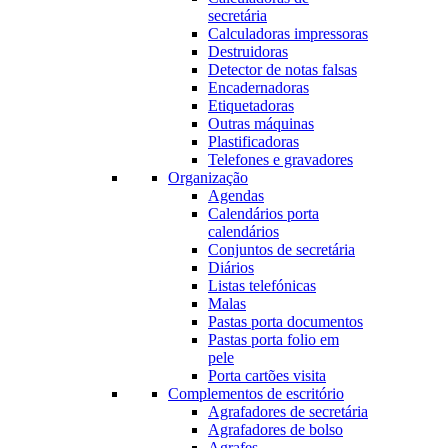
secretária
Calculadoras impressoras
Destruidoras
Detector de notas falsas
Encadernadoras
Etiquetadoras
Outras máquinas
Plastificadoras
Telefones e gravadores
Organização
Agendas
Calendários porta
calendários
Conjuntos de secretária
Diários
Listas telefónicas
Malas
Pastas porta documentos
Pastas porta folio em
pele
Porta cartões visita
Complementos de escritório
Agrafadores de secretária
Agrafadores de bolso
Agrafes