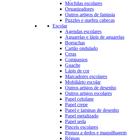
Mochilas escolares
Organizadores
Outros artigos de fantasia
Puzzles e quebra cabeças
Escolar
Agendas escolares
Aguarelas e lápis de aguarelas
Borrachas
Cartão ondulado
Ceras
Compassos
Guache
Lápis de cor
Marcadores escolares
Mobiliário escolar
Outros artigos de desenho
Outros artigos escolares
Papel celofane
Papel crepe
Papel e laminas de desenho
Papel metalizado
Papel seda
Pinceis escolares
Pintura a dedos e maquilhagem
Réguas