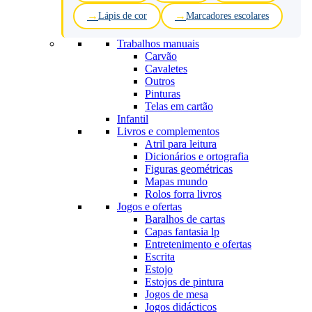
Lápis de cor
Marcadores escolares
Trabalhos manuais
Carvão
Cavaletes
Outros
Pinturas
Telas em cartão
Infantil
Livros e complementos
Atril para leitura
Dicionários e ortografia
Figuras geométricas
Mapas mundo
Rolos forra livros
Jogos e ofertas
Baralhos de cartas
Capas fantasia lp
Entretenimento e ofertas
Escrita
Estojo
Estojos de pintura
Jogos de mesa
Jogos didácticos