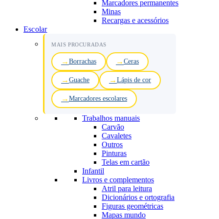
Marcadores permanentes
Minas
Recargas e acessórios
Escolar
MAIS PROCURADAS
Borrachas
Ceras
Guache
Lápis de cor
Marcadores escolares
Trabalhos manuais
Carvão
Cavaletes
Outros
Pinturas
Telas em cartão
Infantil
Livros e complementos
Atril para leitura
Dicionários e ortografia
Figuras geométricas
Mapas mundo