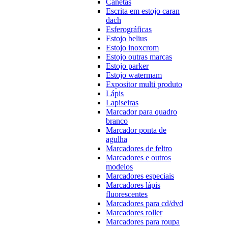
Canetas
Escrita em estojo caran
dach
Esferográficas
Estojo belius
Estojo inoxcrom
Estojo outras marcas
Estojo parker
Estojo watermam
Expositor multi produto
Lápis
Lapiseiras
Marcador para quadro
branco
Marcador ponta de
agulha
Marcadores de feltro
Marcadores e outros
modelos
Marcadores especiais
Marcadores lápis
fluorescentes
Marcadores para cd/dvd
Marcadores roller
Marcadores para roupa