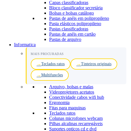
Capas classificadoras
Bloco classificador secretária
Bolsas e bolsas catálogo
Pastas de anéis em polipropileno
Pasta elásticos polipropileno
Pastas classificadoras
Pastas de anéis em cartão
Pastas de arquivo
Informatica
MAIS PROCURADAS
Teclados ratos
Tinteiros originais
Multifunções
Arquivo, bolsas e malas
Videoprojetores acetatos
Conectividade cabos wifi hub
Ergonomia
Fitas para maquinas
Teclados ratos
Colunas microfones webcam
Pilhas alcalinas recarregáveis
Suportes opticos cd e dvd