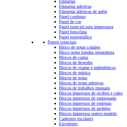
Etiquetas
Etiquetas adesivas
Etiquetas adesivas de anéis
Papel continuo
Papel de cor
Papel especial para impressora
Papel fotocópia
Papel reprográfico
Papeis especiais
Bloco de notas colados
Bloco notas bandas separadora
Blocos de cartas
Blocos de desenho
Blocos de exame e milimétricos
Blocos de música
Blocos de notas
Blocos de notas adesivas
Blocos de trabalhos manuais
Blocos impressos de recibos e vales
Blocos impressos de empregado
Blocos impressos de entregas
Blocos impressos de pedidos
Blocos impressos outros modelo
Cadernos escolares
Envelopes