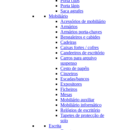
Porta clips
Porta lápis
Saca agrafes
Mobiliário
Acessórios de mobiliário
Armários
Armários porta-chaves
Bengaleiros e cabides
Cadeiras
Caixas fortes / cofres
Candeeiros de escritório
Carros para arquivo
suspenso
Cesto de papéis
Cinzeiros
Escadas/bancos
Expositores
Ficheiros
Mesas
Mobiliário auxiliar
Mobiliário informático
Relógios de escritório
Tapetes de protecção de
solo
Escrita