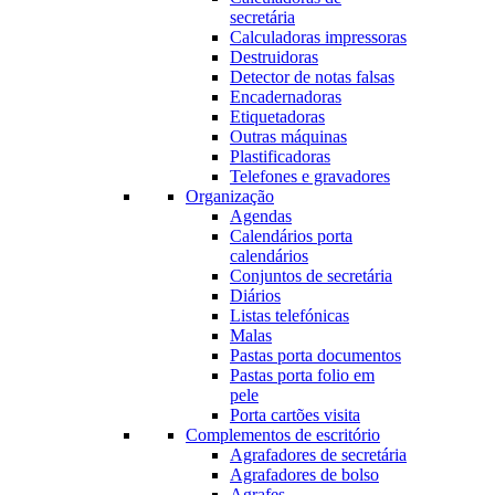
secretária
Calculadoras impressoras
Destruidoras
Detector de notas falsas
Encadernadoras
Etiquetadoras
Outras máquinas
Plastificadoras
Telefones e gravadores
Organização
Agendas
Calendários porta
calendários
Conjuntos de secretária
Diários
Listas telefónicas
Malas
Pastas porta documentos
Pastas porta folio em
pele
Porta cartões visita
Complementos de escritório
Agrafadores de secretária
Agrafadores de bolso
Agrafes