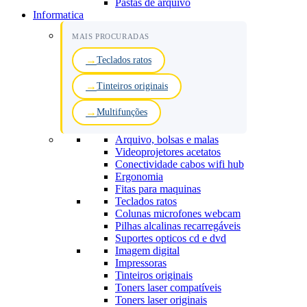
Pastas de arquivo
Informatica
MAIS PROCURADAS
Teclados ratos
Tinteiros originais
Multifunções
Arquivo, bolsas e malas
Videoprojetores acetatos
Conectividade cabos wifi hub
Ergonomia
Fitas para maquinas
Teclados ratos
Colunas microfones webcam
Pilhas alcalinas recarregáveis
Suportes opticos cd e dvd
Imagem digital
Impressoras
Tinteiros originais
Toners laser compatíveis
Toners laser originais