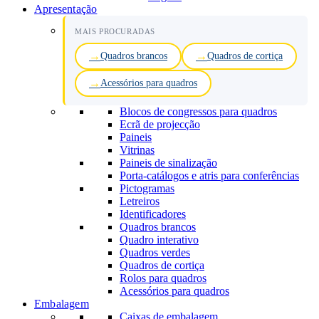
Apresentação
MAIS PROCURADAS
Quadros brancos
Quadros de cortiça
Acessórios para quadros
Blocos de congressos para quadros
Ecrã de projecção
Paineis
Vitrinas
Paineis de sinalização
Porta-catálogos e atris para conferências
Pictogramas
Letreiros
Identificadores
Quadros brancos
Quadro interativo
Quadros verdes
Quadros de cortiça
Rolos para quadros
Acessórios para quadros
Embalagem
Caixas de embalagem