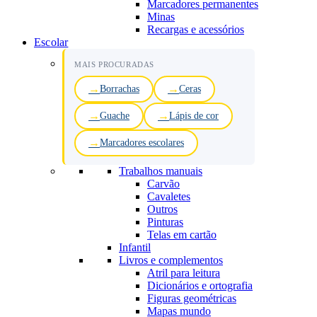
Marcadores permanentes
Minas
Recargas e acessórios
Escolar
MAIS PROCURADAS
Borrachas
Ceras
Guache
Lápis de cor
Marcadores escolares
Trabalhos manuais
Carvão
Cavaletes
Outros
Pinturas
Telas em cartão
Infantil
Livros e complementos
Atril para leitura
Dicionários e ortografia
Figuras geométricas
Mapas mundo