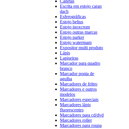
Canetas
Escrita em estojo caran
dach
Esferográficas
Estojo belius
Estojo inoxcrom
Estojo outras marcas
Estojo parker
Estojo watermam
Expositor multi produto
Lápis
Lapiseiras
Marcador para quadro
branco
Marcador ponta de
agulha
Marcadores de feltro
Marcadores e outros
modelos
Marcadores especiais
Marcadores lápis
fluorescentes
Marcadores para cd/dvd
Marcadores roller
Marcadores para roupa