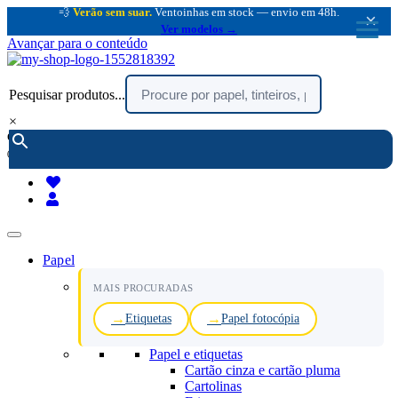
💨
Verão sem suar.
Ventoinhas em stock — envio em 48h.
×
Ver modelos →
Avançar para o conteúdo
Pesquisar produtos...
×
encomendar por telefone :
216 003 523
(chamada rede fixa nacional)
Papel
MAIS PROCURADAS
Etiquetas
Papel fotocópia
Papel e etiquetas
Cartão cinza e cartão pluma
Cartolinas