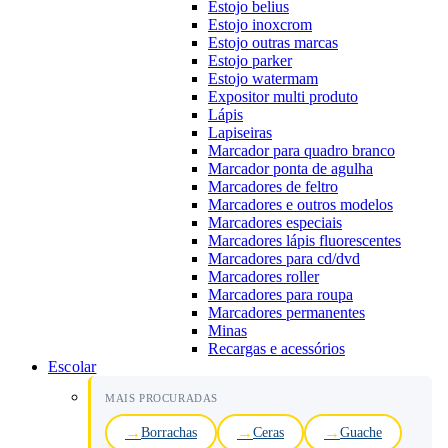
Estojo belius
Estojo inoxcrom
Estojo outras marcas
Estojo parker
Estojo watermam
Expositor multi produto
Lápis
Lapiseiras
Marcador para quadro branco
Marcador ponta de agulha
Marcadores de feltro
Marcadores e outros modelos
Marcadores especiais
Marcadores lápis fluorescentes
Marcadores para cd/dvd
Marcadores roller
Marcadores para roupa
Marcadores permanentes
Minas
Recargas e acessórios
Escolar
MAIS PROCURADAS
Borrachas
Ceras
Guache