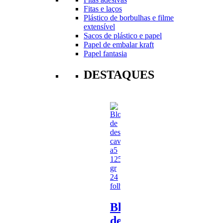
Fitas e laços
Plástico de borbulhas e filme
extensível
Sacos de plástico e papel
Papel de embalar kraft
Papel fantasia
DESTAQUES
Bloco
de