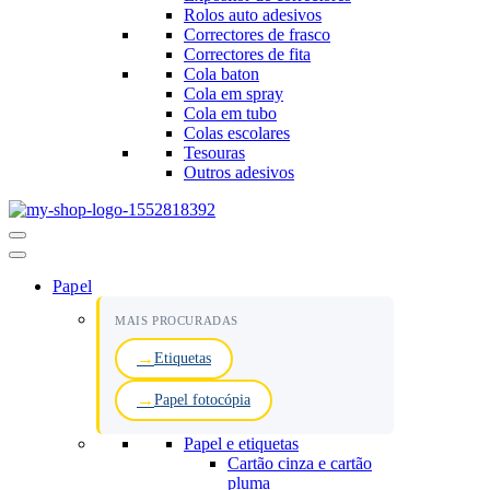
Rolos auto adesivos
Correctores de frasco
Correctores de fita
Cola baton
Cola em spray
Cola em tubo
Colas escolares
Tesouras
Outros adesivos
Menu
de
navegação
Papel
MAIS PROCURADAS
Etiquetas
Papel fotocópia
Papel e etiquetas
Cartão cinza e cartão
pluma