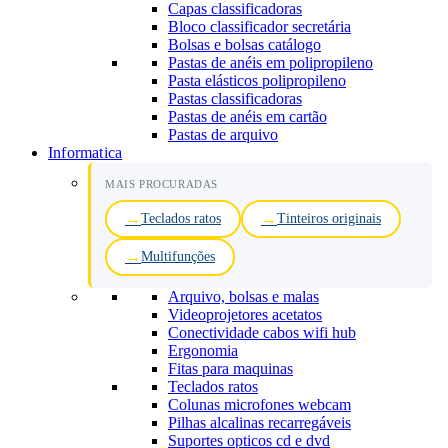
Capas classificadoras
Bloco classificador secretária
Bolsas e bolsas catálogo
Pastas de anéis em polipropileno
Pasta elásticos polipropileno
Pastas classificadoras
Pastas de anéis em cartão
Pastas de arquivo
Informatica
MAIS PROCURADAS
Teclados ratos
Tinteiros originais
Multifunções
Arquivo, bolsas e malas
Videoprojetores acetatos
Conectividade cabos wifi hub
Ergonomia
Fitas para maquinas
Teclados ratos
Colunas microfones webcam
Pilhas alcalinas recarregáveis
Suportes opticos cd e dvd