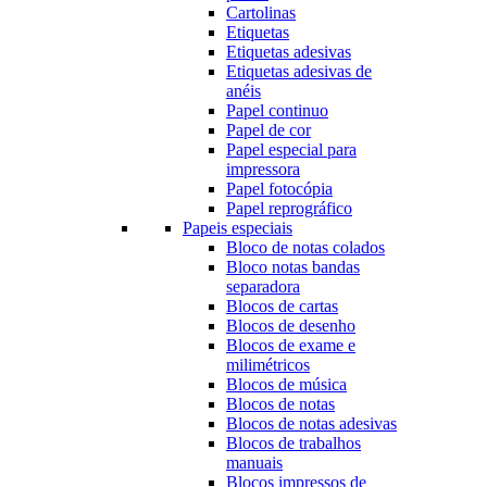
Cartolinas
Etiquetas
Etiquetas adesivas
Etiquetas adesivas de
anéis
Papel continuo
Papel de cor
Papel especial para
impressora
Papel fotocópia
Papel reprográfico
Papeis especiais
Bloco de notas colados
Bloco notas bandas
separadora
Blocos de cartas
Blocos de desenho
Blocos de exame e
milimétricos
Blocos de música
Blocos de notas
Blocos de notas adesivas
Blocos de trabalhos
manuais
Blocos impressos de