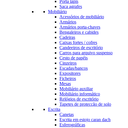
Porta lápis
Saca agrafes
Mobiliário
Acessórios de mobiliário
Armários
Armários porta-chaves
Bengaleiros e cabides
Cadeiras
Caixas fortes / cofres
Candeeiros de escritório
Carros para arquivo suspenso
Cesto de papéis
Cinzeiros
Escadas/bancos
Expositores
Ficheiros
Mesas
Mobiliário auxiliar
Mobiliário informático
Relógios de escritório
Tapetes de protecção de solo
Escrita
Canetas
Escrita em estojo caran dach
Esferográficas