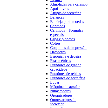
Almofadas para carimbo
Apoia livros
Artigos de secretária
Balanças
Bandeja porta moedas
Carimbos
Carimbos – Fórmulas
especiais
Clips e pioneses
Cofres
Conjuntos de impressão
Datadores
Esponjeira e dedeira
Fitas métricas
Furadores de grande
capacidade
Furadores de rebites
Furadores de secretária
Lupas
Máquina de agrafar
Numeradores
Organizadores
Outros artigos de
secretária