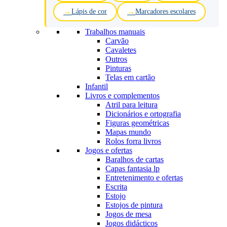
Lápis de cor
Marcadores escolares
Trabalhos manuais
Carvão
Cavaletes
Outros
Pinturas
Telas em cartão
Infantil
Livros e complementos
Atril para leitura
Dicionários e ortografia
Figuras geométricas
Mapas mundo
Rolos forra livros
Jogos e ofertas
Baralhos de cartas
Capas fantasia lp
Entretenimento e ofertas
Escrita
Estojo
Estojos de pintura
Jogos de mesa
Jogos didácticos