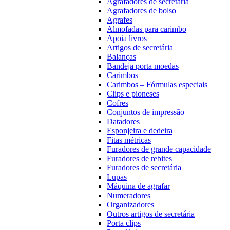
Agrafadores de secretária
Agrafadores de bolso
Agrafes
Almofadas para carimbo
Apoia livros
Artigos de secretária
Balanças
Bandeja porta moedas
Carimbos
Carimbos – Fórmulas especiais
Clips e pioneses
Cofres
Conjuntos de impressão
Datadores
Esponjeira e dedeira
Fitas métricas
Furadores de grande capacidade
Furadores de rebites
Furadores de secretária
Lupas
Máquina de agrafar
Numeradores
Organizadores
Outros artigos de secretária
Porta clips