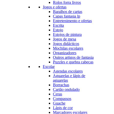
Rolos forra livros
Jogos e ofertas
Baralhos de cartas
Capas fantasia lp
Entretenimento e ofertas
Escrita
Estojo
Estojos de pintura
Jogos de mesa
Jogos didácticos
Mochilas escolares
Organizadores
Outros artigos de fantasia
Puzzles e quebra cabeças
Escolar
Agendas escolares
Aguarelas e lápis de
aguarelas
Borrachas
Cartão ondulado
Ceras
Compassos
Guache
Lápis de cor
Marcadores escolares