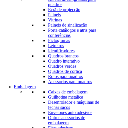
quadros
Ecrã de projecção
Paineis
Vitrinas
Paineis de sinalização
Porta-catálogos e atris para
conferências
Pictogramas
Letreiros
Identificadores
Quadros brancos
Quadro interativo
Quadros verdes
Quadros de cortiça
Rolos para quadros
Acessórios para quadros
Embalagem
Caixas de embalagem
Guilhotina metálica
Desenrolador e máquinas de
fechar sacos
Envelopes auto adesivos
Outros acessórios de
embalagem
Fitas adesivas