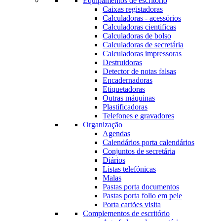
Equipamentos de escritório
Caixas registadoras
Calculadoras - acessórios
Calculadoras cientificas
Calculadoras de bolso
Calculadoras de secretária
Calculadoras impressoras
Destruidoras
Detector de notas falsas
Encadernadoras
Etiquetadoras
Outras máquinas
Plastificadoras
Telefones e gravadores
Organização
Agendas
Calendários porta calendários
Conjuntos de secretária
Diários
Listas telefónicas
Malas
Pastas porta documentos
Pastas porta folio em pele
Porta cartões visita
Complementos de escritório