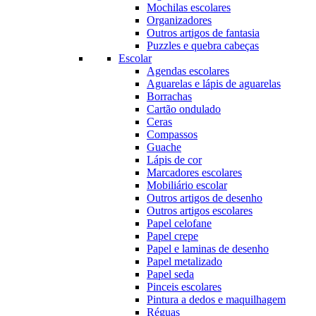
Mochilas escolares
Organizadores
Outros artigos de fantasia
Puzzles e quebra cabeças
Escolar
Agendas escolares
Aguarelas e lápis de aguarelas
Borrachas
Cartão ondulado
Ceras
Compassos
Guache
Lápis de cor
Marcadores escolares
Mobiliário escolar
Outros artigos de desenho
Outros artigos escolares
Papel celofane
Papel crepe
Papel e laminas de desenho
Papel metalizado
Papel seda
Pinceis escolares
Pintura a dedos e maquilhagem
Réguas