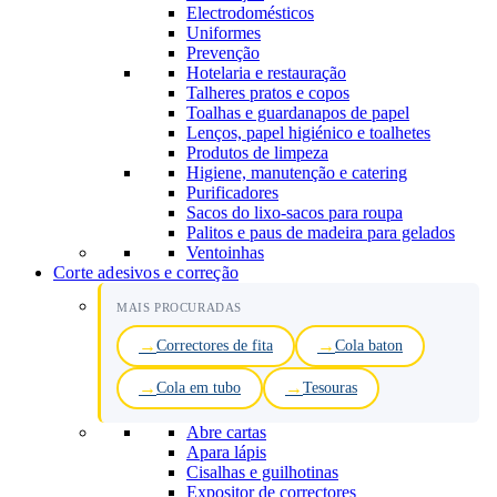
Electrodomésticos
Uniformes
Prevenção
Hotelaria e restauração
Talheres pratos e copos
Toalhas e guardanapos de papel
Lenços, papel higiénico e toalhetes
Produtos de limpeza
Higiene, manutenção e catering
Purificadores
Sacos do lixo-sacos para roupa
Palitos e paus de madeira para gelados
Ventoinhas
Corte adesivos e correção
MAIS PROCURADAS
Correctores de fita
Cola baton
Cola em tubo
Tesouras
Abre cartas
Apara lápis
Cisalhas e guilhotinas
Expositor de correctores