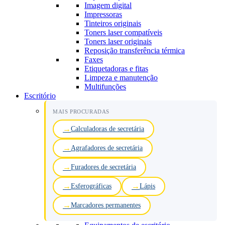
Imagem digital
Impressoras
Tinteiros originais
Toners laser compatíveis
Toners laser originais
Reposição transferência térmica
Faxes
Etiquetadoras e fitas
Limpeza e manutenção
Multifunções
Escritório
MAIS PROCURADAS
Calculadoras de secretária
Agrafadores de secretária
Furadores de secretária
Esferográficas
Lápis
Marcadores permanentes