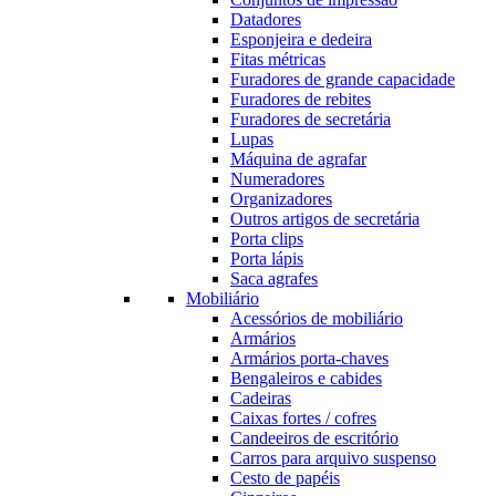
Datadores
Esponjeira e dedeira
Fitas métricas
Furadores de grande capacidade
Furadores de rebites
Furadores de secretária
Lupas
Máquina de agrafar
Numeradores
Organizadores
Outros artigos de secretária
Porta clips
Porta lápis
Saca agrafes
Mobiliário
Acessórios de mobiliário
Armários
Armários porta-chaves
Bengaleiros e cabides
Cadeiras
Caixas fortes / cofres
Candeeiros de escritório
Carros para arquivo suspenso
Cesto de papéis