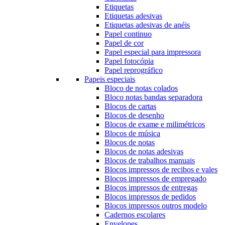
Etiquetas
Etiquetas adesivas
Etiquetas adesivas de anéis
Papel continuo
Papel de cor
Papel especial para impressora
Papel fotocópia
Papel reprográfico
Papeis especiais
Bloco de notas colados
Bloco notas bandas separadora
Blocos de cartas
Blocos de desenho
Blocos de exame e milimétricos
Blocos de música
Blocos de notas
Blocos de notas adesivas
Blocos de trabalhos manuais
Blocos impressos de recibos e vales
Blocos impressos de empregado
Blocos impressos de entregas
Blocos impressos de pedidos
Blocos impressos outros modelo
Cadernos escolares
Envelopes