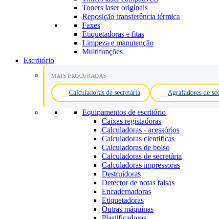
Toners laser originais
Reposição transferência térmica
Faxes
Etiquetadoras e fitas
Limpeza e manutenção
Multifunções
Escritório
MAIS PROCURADAS
Calculadoras de secretária
Agrafadores de sec
Equipamentos de escritório
Caixas registadoras
Calculadoras - acessórios
Calculadoras cientificas
Calculadoras de bolso
Calculadoras de secretária
Calculadoras impressoras
Destruidoras
Detector de notas falsas
Encadernadoras
Etiquetadoras
Outras máquinas
Plastificadoras