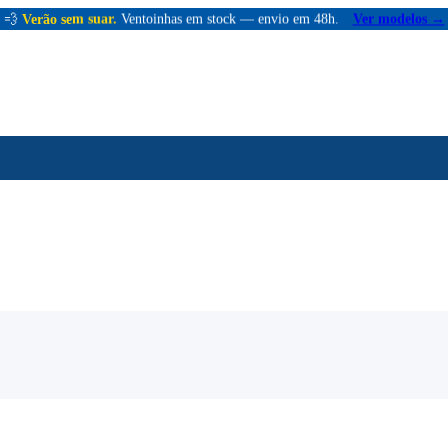
💨
Verão sem suar.
Ventoinhas em stock — envio em 48h.
Ver modelos →