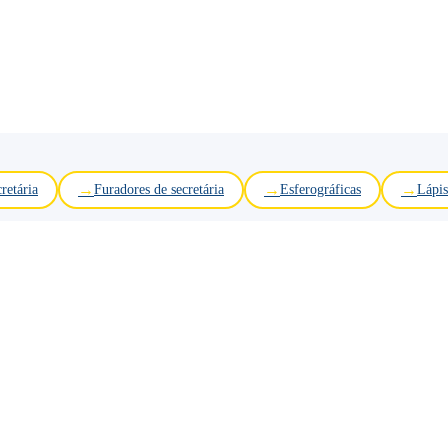
retária
Furadores de secretária
Esferográficas
Lápis