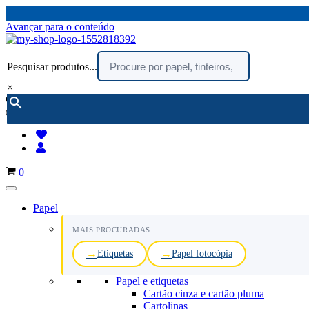
Avançar para o conteúdo
Pesquisar produtos...
×
encomendar por telefone :
216 003 523
(chamada rede fixa nacional)
Carrinho
0
Papel
MAIS PROCURADAS
Etiquetas
Papel fotocópia
Papel e etiquetas
Cartão cinza e cartão pluma
Cartolinas