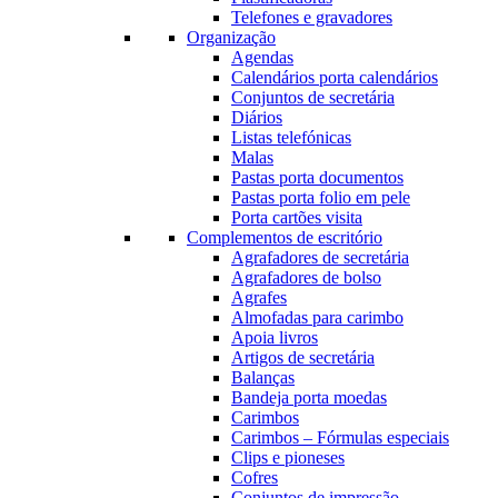
Telefones e gravadores
Organização
Agendas
Calendários porta calendários
Conjuntos de secretária
Diários
Listas telefónicas
Malas
Pastas porta documentos
Pastas porta folio em pele
Porta cartões visita
Complementos de escritório
Agrafadores de secretária
Agrafadores de bolso
Agrafes
Almofadas para carimbo
Apoia livros
Artigos de secretária
Balanças
Bandeja porta moedas
Carimbos
Carimbos – Fórmulas especiais
Clips e pioneses
Cofres
Conjuntos de impressão