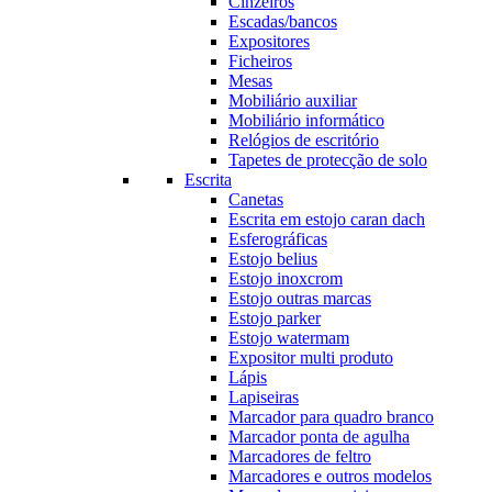
Cinzeiros
Escadas/bancos
Expositores
Ficheiros
Mesas
Mobiliário auxiliar
Mobiliário informático
Relógios de escritório
Tapetes de protecção de solo
Escrita
Canetas
Escrita em estojo caran dach
Esferográficas
Estojo belius
Estojo inoxcrom
Estojo outras marcas
Estojo parker
Estojo watermam
Expositor multi produto
Lápis
Lapiseiras
Marcador para quadro branco
Marcador ponta de agulha
Marcadores de feltro
Marcadores e outros modelos