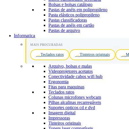
Bolsas e bolsas catálogo
Pastas de anéis em polipropileno
Pasta elásticos polipropileno
Pastas classificadoras
Pastas de anéis em cartão
Pastas de arquivo
Informatica
MAIS PROCURADAS
Teclados ratos
Tinteiros originais
M
Arquivo, bolsas e malas
Videoprojetores acetatos
Conectividade cabos wifi hub
Ergonomia
Fitas para maquinas
Teclados ratos
Colunas microfones webcam
Pilhas alcalinas recarregáveis
Suportes opticos cd e dvd
Imagem digital
Impressoras
Tinteiros originais
Toners laser compatíveis