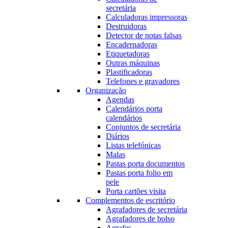
secretária
Calculadoras impressoras
Destruidoras
Detector de notas falsas
Encadernadoras
Etiquetadoras
Outras máquinas
Plastificadoras
Telefones e gravadores
Organização
Agendas
Calendários porta
calendários
Conjuntos de secretária
Diários
Listas telefónicas
Malas
Pastas porta documentos
Pastas porta folio em
pele
Porta cartões visita
Complementos de escritório
Agrafadores de secretária
Agrafadores de bolso
Agrafes