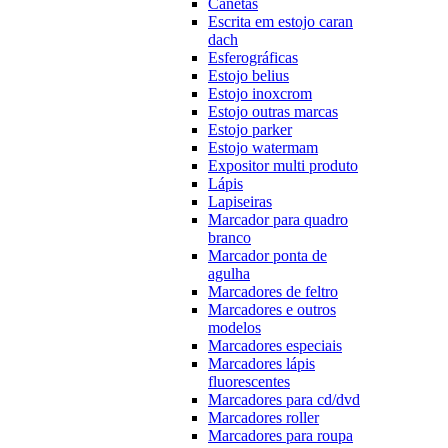
Canetas
Escrita em estojo caran
dach
Esferográficas
Estojo belius
Estojo inoxcrom
Estojo outras marcas
Estojo parker
Estojo watermam
Expositor multi produto
Lápis
Lapiseiras
Marcador para quadro
branco
Marcador ponta de
agulha
Marcadores de feltro
Marcadores e outros
modelos
Marcadores especiais
Marcadores lápis
fluorescentes
Marcadores para cd/dvd
Marcadores roller
Marcadores para roupa