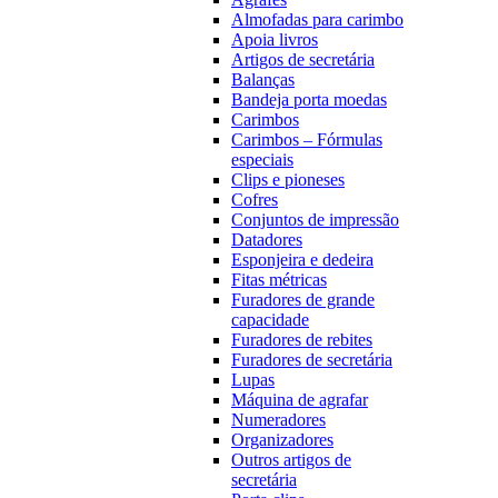
Almofadas para carimbo
Apoia livros
Artigos de secretária
Balanças
Bandeja porta moedas
Carimbos
Carimbos – Fórmulas
especiais
Clips e pioneses
Cofres
Conjuntos de impressão
Datadores
Esponjeira e dedeira
Fitas métricas
Furadores de grande
capacidade
Furadores de rebites
Furadores de secretária
Lupas
Máquina de agrafar
Numeradores
Organizadores
Outros artigos de
secretária