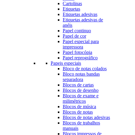
Cartolinas
Etiquetas
Etiquetas adesivas
Etiquetas adesivas de
anéis
Papel continuo
Papel de cor
Papel especial para
impressora
Papel fotocópia
Papel reprográfico
Papeis especiais
Bloco de notas colados
Bloco notas bandas
separadora
Blocos de cartas
Blocos de desenho
Blocos de exame e
milimétricos
Blocos de música
Blocos de notas
Blocos de notas adesivas
Blocos de trabalhos
manuais
Blocos impressos de