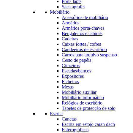
Porta lápis
Saca agrafes
Mobiliário
Acessórios de mobiliário
Armários
Armários porta-chaves
Bengaleiros e cabides
Cadeiras
Caixas fortes / cofres
Candeeiros de escritório
Carros para arquivo suspenso
Cesto de papéis
Cinzeiros
Escadas/bancos
Expositores
Ficheiros
Mesas
Mobiliário auxiliar
Mobiliário informático
Relógios de escritório
Tapetes de protecção de solo
Escrita
Canetas
Escrita em estojo caran dach
Esferográficas