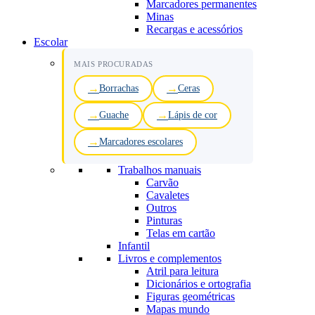
Marcadores permanentes
Minas
Recargas e acessórios
Escolar
MAIS PROCURADAS
Borrachas
Ceras
Guache
Lápis de cor
Marcadores escolares
Trabalhos manuais
Carvão
Cavaletes
Outros
Pinturas
Telas em cartão
Infantil
Livros e complementos
Atril para leitura
Dicionários e ortografia
Figuras geométricas
Mapas mundo