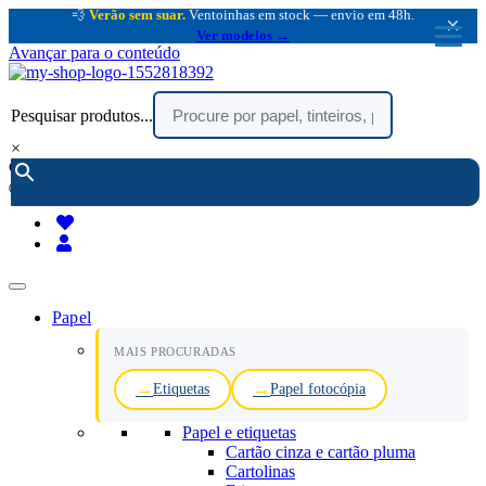
💨
Verão sem suar.
Ventoinhas em stock — envio em 48h.
×
Ver modelos →
Avançar para o conteúdo
Pesquisar produtos...
×
encomendar por telefone :
216 003 523
(chamada rede fixa nacional)
Papel
MAIS PROCURADAS
Etiquetas
Papel fotocópia
Papel e etiquetas
Cartão cinza e cartão pluma
Cartolinas