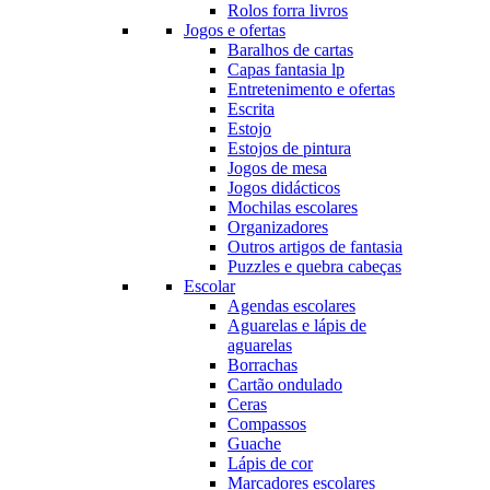
Rolos forra livros
Jogos e ofertas
Baralhos de cartas
Capas fantasia lp
Entretenimento e ofertas
Escrita
Estojo
Estojos de pintura
Jogos de mesa
Jogos didácticos
Mochilas escolares
Organizadores
Outros artigos de fantasia
Puzzles e quebra cabeças
Escolar
Agendas escolares
Aguarelas e lápis de
aguarelas
Borrachas
Cartão ondulado
Ceras
Compassos
Guache
Lápis de cor
Marcadores escolares