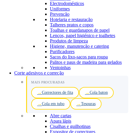
Electrodomésticos
Uniformes
Prevenção
Hotelaria e restauração
Talheres pratos e copos
Toalhas e guardanapos de papel
Lenços, papel higiénico e toalhetes
Produtos de limpeza
Higiene, manutenção e catering
Purificadores
Sacos do lixo-sacos para roupa
Palitos e paus de madeira para gelados
Ventoinhas
Corte adesivos e correção
MAIS PROCURADAS
Correctores de fita
Cola baton
Cola em tubo
Tesouras
Abre cartas
Apara lápis
Cisalhas e guilhotinas
Expositor de correctores