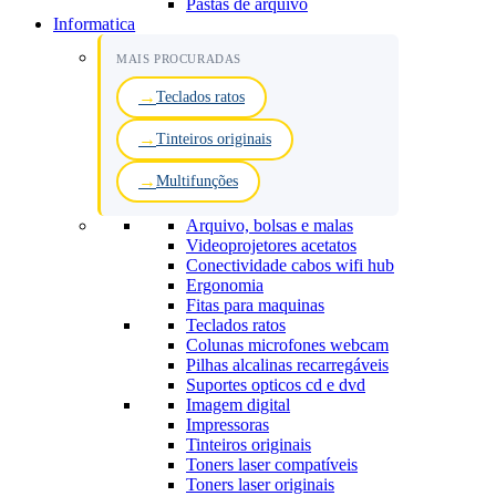
Pastas de arquivo
Informatica
MAIS PROCURADAS
Teclados ratos
Tinteiros originais
Multifunções
Arquivo, bolsas e malas
Videoprojetores acetatos
Conectividade cabos wifi hub
Ergonomia
Fitas para maquinas
Teclados ratos
Colunas microfones webcam
Pilhas alcalinas recarregáveis
Suportes opticos cd e dvd
Imagem digital
Impressoras
Tinteiros originais
Toners laser compatíveis
Toners laser originais