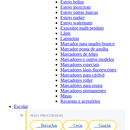
Estojo belius
Estojo inoxcrom
Estojo outras marcas
Estojo parker
Estojo watermam
Expositor multi produto
Lápis
Lapiseiras
Marcador para quadro branco
Marcador ponta de agulha
Marcadores de feltro
Marcadores e outros modelos
Marcadores especiais
Marcadores lápis fluorescentes
Marcadores para cd/dvd
Marcadores roller
Marcadores para roupa
Marcadores permanentes
Minas
Recargas e acessórios
Escolar
MAIS PROCURADAS
Borrachas
Ceras
Guache