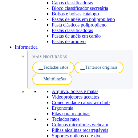
Capas classificadoras
Bloco classificador secretária
Bolsas e bolsas catálogo
Pastas de anéis em polipropileno
Pasta elásticos polipropileno
Pastas classificadoras
Pastas de anéis em cartão
Pastas de arquivo
Informatica
MAIS PROCURADAS
Teclados ratos
Tinteiros originais
Multifunções
Arquivo, bolsas e malas
Videoprojetores acetatos
Conectividade cabos wifi hub
Ergonomia
Fitas para maquinas
Teclados ratos
Colunas microfones webcam
Pilhas alcalinas recarregáveis
Suportes opticos cd e dvd