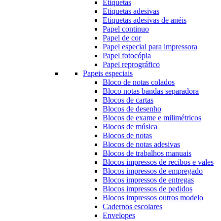
Etiquetas
Etiquetas adesivas
Etiquetas adesivas de anéis
Papel continuo
Papel de cor
Papel especial para impressora
Papel fotocópia
Papel reprográfico
Papeis especiais
Bloco de notas colados
Bloco notas bandas separadora
Blocos de cartas
Blocos de desenho
Blocos de exame e milimétricos
Blocos de música
Blocos de notas
Blocos de notas adesivas
Blocos de trabalhos manuais
Blocos impressos de recibos e vales
Blocos impressos de empregado
Blocos impressos de entregas
Blocos impressos de pedidos
Blocos impressos outros modelo
Cadernos escolares
Envelopes