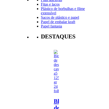
Fitas e laços
Plástico de borbulhas e filme
extensível
Sacos de plástico e papel
Papel de embalar kraft
Papel fantasia
DESTAQUES
Bloco
de