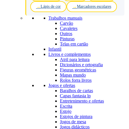
Lápis de cor
Marcadores escolares
Trabalhos manuais
Carvão
Cavaletes
Outros
Pinturas
Telas em cartão
Infantil
Livros e complementos
Atril para leitura
Dicionários e ortografia
Figuras geométricas
Mapas mundo
Rolos forra livros
Jogos e ofertas
Baralhos de cartas
Capas fantasia lp
Entretenimento e ofertas
Escrita
Estojo
Estojos de pintura
Jogos de mesa
Jogos didácticos