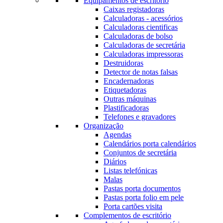
Equipamentos de escritório
Caixas registadoras
Calculadoras - acessórios
Calculadoras cientificas
Calculadoras de bolso
Calculadoras de secretária
Calculadoras impressoras
Destruidoras
Detector de notas falsas
Encadernadoras
Etiquetadoras
Outras máquinas
Plastificadoras
Telefones e gravadores
Organização
Agendas
Calendários porta calendários
Conjuntos de secretária
Diários
Listas telefónicas
Malas
Pastas porta documentos
Pastas porta folio em pele
Porta cartões visita
Complementos de escritório