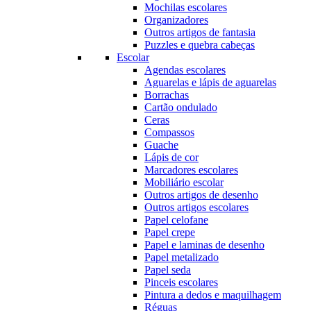
Mochilas escolares
Organizadores
Outros artigos de fantasia
Puzzles e quebra cabeças
Escolar
Agendas escolares
Aguarelas e lápis de aguarelas
Borrachas
Cartão ondulado
Ceras
Compassos
Guache
Lápis de cor
Marcadores escolares
Mobiliário escolar
Outros artigos de desenho
Outros artigos escolares
Papel celofane
Papel crepe
Papel e laminas de desenho
Papel metalizado
Papel seda
Pinceis escolares
Pintura a dedos e maquilhagem
Réguas