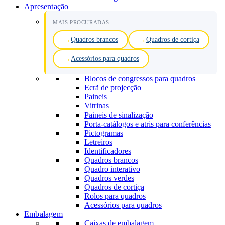
Apresentação
MAIS PROCURADAS
Quadros brancos
Quadros de cortiça
Acessórios para quadros
Blocos de congressos para quadros
Ecrã de projecção
Paineis
Vitrinas
Paineis de sinalização
Porta-catálogos e atris para conferências
Pictogramas
Letreiros
Identificadores
Quadros brancos
Quadro interativo
Quadros verdes
Quadros de cortiça
Rolos para quadros
Acessórios para quadros
Embalagem
Caixas de embalagem