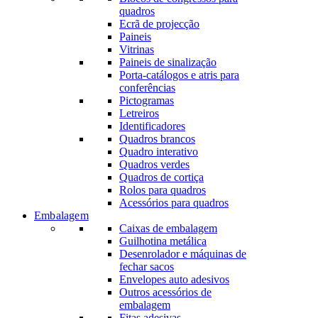
quadros
Ecrã de projecção
Paineis
Vitrinas
Paineis de sinalização
Porta-catálogos e atris para
conferências
Pictogramas
Letreiros
Identificadores
Quadros brancos
Quadro interativo
Quadros verdes
Quadros de cortiça
Rolos para quadros
Acessórios para quadros
Embalagem
Caixas de embalagem
Guilhotina metálica
Desenrolador e máquinas de
fechar sacos
Envelopes auto adesivos
Outros acessórios de
embalagem
Fitas adesivas