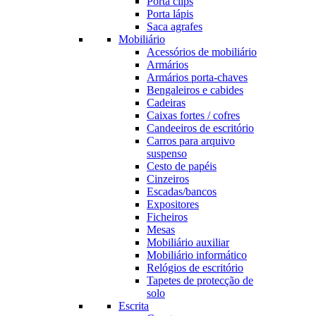
Porta clips
Porta lápis
Saca agrafes
Mobiliário
Acessórios de mobiliário
Armários
Armários porta-chaves
Bengaleiros e cabides
Cadeiras
Caixas fortes / cofres
Candeeiros de escritório
Carros para arquivo
suspenso
Cesto de papéis
Cinzeiros
Escadas/bancos
Expositores
Ficheiros
Mesas
Mobiliário auxiliar
Mobiliário informático
Relógios de escritório
Tapetes de protecção de
solo
Escrita