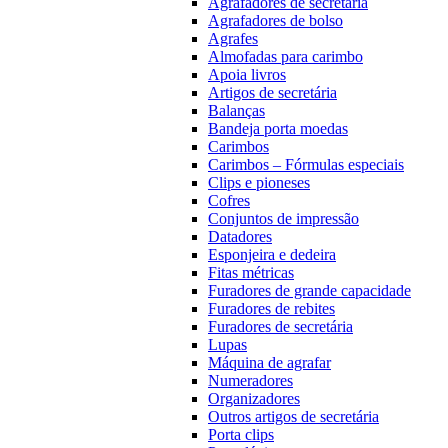
Agrafadores de secretária
Agrafadores de bolso
Agrafes
Almofadas para carimbo
Apoia livros
Artigos de secretária
Balanças
Bandeja porta moedas
Carimbos
Carimbos – Fórmulas especiais
Clips e pioneses
Cofres
Conjuntos de impressão
Datadores
Esponjeira e dedeira
Fitas métricas
Furadores de grande capacidade
Furadores de rebites
Furadores de secretária
Lupas
Máquina de agrafar
Numeradores
Organizadores
Outros artigos de secretária
Porta clips