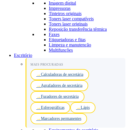
Imagem digital
Impressoras
Tinteiros originais
Toners laser compatíveis
Toners laser originais
Reposição transferência térmica
Faxes
Etiquetadoras e fitas
Limpeza e manutenção
Multifunções
Escritório
MAIS PROCURADAS
Calculadoras de secretária
Agrafadores de secretária
Furadores de secretária
Esferográficas
Lápis
Marcadores permanentes