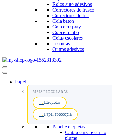
Rolos auto adesivos
Correctores de frasco
Correctores de fita
Cola baton
Cola em spray
Cola em tubo
Colas escolares
Tesouras
Outros adesivos
Menu
de
navegação
Papel
MAIS PROCURADAS
Etiquetas
Papel fotocópia
Papel e etiquetas
Cartão cinza e cartão
pluma