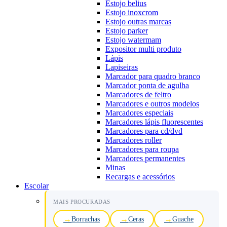
Estojo belius
Estojo inoxcrom
Estojo outras marcas
Estojo parker
Estojo watermam
Expositor multi produto
Lápis
Lapiseiras
Marcador para quadro branco
Marcador ponta de agulha
Marcadores de feltro
Marcadores e outros modelos
Marcadores especiais
Marcadores lápis fluorescentes
Marcadores para cd/dvd
Marcadores roller
Marcadores para roupa
Marcadores permanentes
Minas
Recargas e acessórios
Escolar
MAIS PROCURADAS
Borrachas
Ceras
Guache