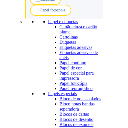
Papel fotocópia
Papel e etiquetas
Cartão cinza e cartão
pluma
Cartolinas
Etiquetas
Etiquetas adesivas
Etiquetas adesivas de
anéis
Papel continuo
Papel de cor
Papel especial para
impressora
Papel fotocópia
Papel reprográfico
Papeis especiais
Bloco de notas colados
Bloco notas bandas
separadora
Blocos de cartas
Blocos de desenho
Blocos de exame e