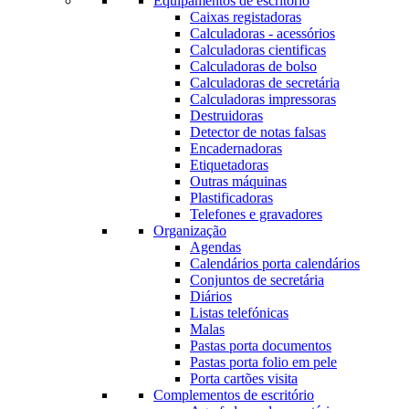
Equipamentos de escritório
Caixas registadoras
Calculadoras - acessórios
Calculadoras cientificas
Calculadoras de bolso
Calculadoras de secretária
Calculadoras impressoras
Destruidoras
Detector de notas falsas
Encadernadoras
Etiquetadoras
Outras máquinas
Plastificadoras
Telefones e gravadores
Organização
Agendas
Calendários porta calendários
Conjuntos de secretária
Diários
Listas telefónicas
Malas
Pastas porta documentos
Pastas porta folio em pele
Porta cartões visita
Complementos de escritório