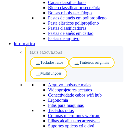
Capas classificadoras
Bloco classificador secretária
Bolsas e bolsas catálogo
Pastas de anéis em polipropileno
Pasta elásticos polipropileno
Pastas classificadoras
Pastas de anéis em cartão
Pastas de arquivo
Informatica
MAIS PROCURADAS
Teclados ratos
Tinteiros originais
Multifunções
Arquivo, bolsas e malas
Videoprojetores acetatos
Conectividade cabos wifi hub
Ergonomia
Fitas para maquinas
Teclados ratos
Colunas microfones webcam
Pilhas alcalinas recarregáveis
Suportes opticos cd e dvd