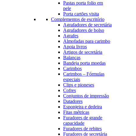
Pastas porta folio em
pele
Porta cartões visita
Complementos de escritório
Agrafadores de secretária
Agrafadores de bolso
Agrafes
Almofadas para carimbo
Apoia livros
Artigos de secretária
Balanças
Bandeja porta moedas
Carimbos
Carimbos – Fórmulas
especiais
Clips e pioneses
Cofres
Conjuntos de impressão
Datadores
Esponjeira e dedeira
Fitas métricas
Furadores de grande
capacidade
Furadores de rebites
Furadores de secretária