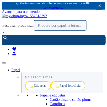
💨
Verão sem suar.
Ventoinhas em stock — envio em 48h.
×
Ver modelos →
Avançar para o conteúdo
Pesquisar produtos...
×
encomendar por telefone :
216 003 523
(chamada rede fixa nacional)
Papel
MAIS PROCURADAS
Etiquetas
Papel fotocópia
Papel e etiquetas
Cartão cinza e cartão pluma
Cartolinas