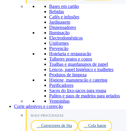
Bases em cartão
Bebidas
Cafés e infusões
Jardinagem
Dispensadores
Iluminação
Electrodomésticos
Uniformes
Prevenção
Hotelaria e restauração
Talheres pratos e copos
Toalhas e guardanapos de papel
Lenços, papel higiénico e toalhetes
Produtos de limpeza
Higiene, manutenção e catering
Purificadores
Sacos do lixo-sacos para roupa
Palitos e paus de madeira para gelados
Ventoinhas
Corte adesivos e correção
MAIS PROCURADAS
Correctores de fita
Cola baton