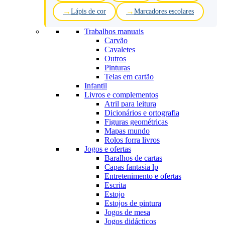
Lápis de cor
Marcadores escolares
Trabalhos manuais
Carvão
Cavaletes
Outros
Pinturas
Telas em cartão
Infantil
Livros e complementos
Atril para leitura
Dicionários e ortografia
Figuras geométricas
Mapas mundo
Rolos forra livros
Jogos e ofertas
Baralhos de cartas
Capas fantasia lp
Entretenimento e ofertas
Escrita
Estojo
Estojos de pintura
Jogos de mesa
Jogos didácticos