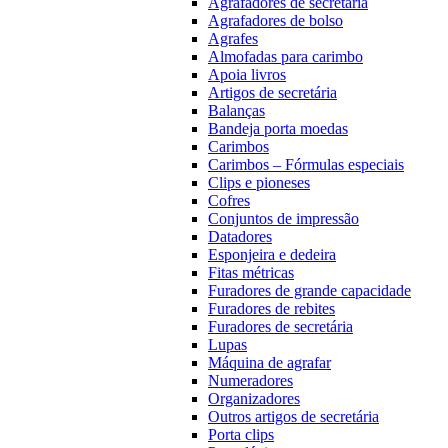
Agrafadores de secretária
Agrafadores de bolso
Agrafes
Almofadas para carimbo
Apoia livros
Artigos de secretária
Balanças
Bandeja porta moedas
Carimbos
Carimbos – Fórmulas especiais
Clips e pioneses
Cofres
Conjuntos de impressão
Datadores
Esponjeira e dedeira
Fitas métricas
Furadores de grande capacidade
Furadores de rebites
Furadores de secretária
Lupas
Máquina de agrafar
Numeradores
Organizadores
Outros artigos de secretária
Porta clips