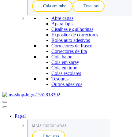
Cola em tubo
Tesouras
Abre cartas
Apara lápis
Cisalhas e guilhotinas
Expositor de correctores
Rolos auto adesivos
Correctores de frasco
Correctores de fita
Cola baton
Cola em spray
Cola em tubo
Colas escolares
Tesouras
Outros adesivos
Menu
de
navegação
Papel
MAIS PROCURADAS
Etiquetas