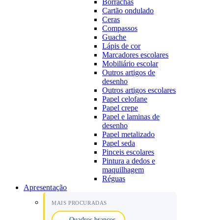
Borrachas
Cartão ondulado
Ceras
Compassos
Guache
Lápis de cor
Marcadores escolares
Mobiliário escolar
Outros artigos de
desenho
Outros artigos escolares
Papel celofane
Papel crepe
Papel e laminas de
desenho
Papel metalizado
Papel seda
Pinceis escolares
Pintura a dedos e
maquilhagem
Réguas
Apresentação
MAIS PROCURADAS
Quadros brancos