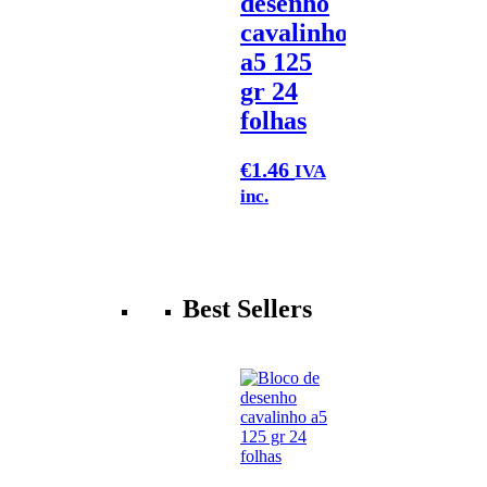
desenho
cavalinho
a5 125
gr 24
folhas
€
1.46
IVA
inc.
Best Sellers