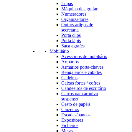
Lupas
Máquina de agrafar
Numeradores
Organizadores
Outros artigos de
secretária
Porta clips
Porta lápis
Saca agrafes
Mobiliário
Acessórios de mobiliário
Armários
Armários porta-chaves
Bengaleiros e cabides
Cadeiras
Caixas fortes / cofres
Candeeiros de escritório
Carros para arquivo
suspenso
Cesto de papéis
Cinzeiros
Escadas/bancos
Expositores
Ficheiros
Mesas