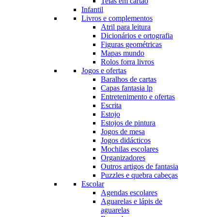
Telas em cartão
Infantil
Livros e complementos
Atril para leitura
Dicionários e ortografia
Figuras geométricas
Mapas mundo
Rolos forra livros
Jogos e ofertas
Baralhos de cartas
Capas fantasia lp
Entretenimento e ofertas
Escrita
Estojo
Estojos de pintura
Jogos de mesa
Jogos didácticos
Mochilas escolares
Organizadores
Outros artigos de fantasia
Puzzles e quebra cabeças
Escolar
Agendas escolares
Aguarelas e lápis de
aguarelas