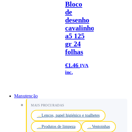
Bloco
de
desenho
cavalinho
a5 125
gr 24
folhas
€
1.46
IVA
inc.
Manutenção
MAIS PROCURADAS
Lenços, papel higiénico e toalhetes
Produtos de limpeza
Ventoinhas