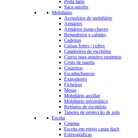
Porta lápis
Saca agrafes
Mobiliário
Acessórios de mobiliário
Armários
Armários porta-chaves
Bengaleiros e cabides
Cadeiras
Caixas fortes / cofres
Candeeiros de escritório
Carros para arquivo suspenso
Cesto de papéis
Cinzeiros
Escadas/bancos
Expositores
Ficheiros
Mesas
Mobiliário auxiliar
Mobiliário informático
Relógios de escritório
Tapetes de protecção de solo
Escrita
Canetas
Escrita em estojo caran dach
Esferográficas