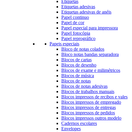
Etiquetas
Etiquetas adesivas
Etiquetas adesivas de anéis
Papel continuo
Papel de cor
Papel especial para impressora
Papel fotocópia
Papel reprográfico
Papeis especiais
Bloco de notas colados
Bloco notas bandas separadora
Blocos de cartas
Blocos de desenho
Blocos de exame e milimétricos
Blocos de música
Blocos de notas
Blocos de notas adesivas
Blocos de trabalhos manuais
Blocos impressos de recibos e vales
Blocos impressos de empregado
Blocos impressos de entregas
Blocos impressos de pedidos
Blocos impressos outros modelo
Cadernos escolares
Envelopes