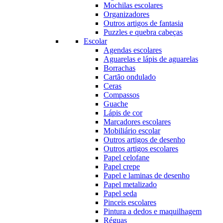
Mochilas escolares
Organizadores
Outros artigos de fantasia
Puzzles e quebra cabeças
Escolar
Agendas escolares
Aguarelas e lápis de aguarelas
Borrachas
Cartão ondulado
Ceras
Compassos
Guache
Lápis de cor
Marcadores escolares
Mobiliário escolar
Outros artigos de desenho
Outros artigos escolares
Papel celofane
Papel crepe
Papel e laminas de desenho
Papel metalizado
Papel seda
Pinceis escolares
Pintura a dedos e maquilhagem
Réguas