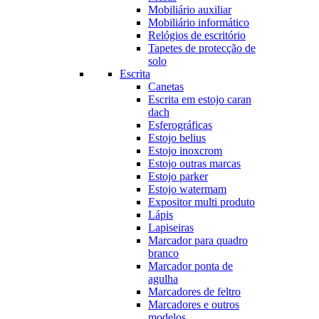
Mobiliário auxiliar
Mobiliário informático
Relógios de escritório
Tapetes de protecção de
solo
Escrita
Canetas
Escrita em estojo caran
dach
Esferográficas
Estojo belius
Estojo inoxcrom
Estojo outras marcas
Estojo parker
Estojo watermam
Expositor multi produto
Lápis
Lapiseiras
Marcador para quadro
branco
Marcador ponta de
agulha
Marcadores de feltro
Marcadores e outros
modelos