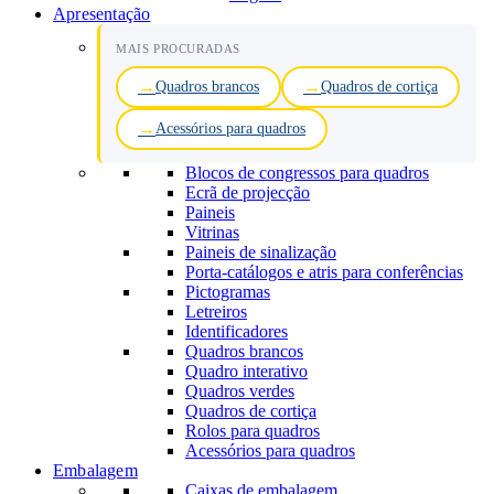
Apresentação
MAIS PROCURADAS
Quadros brancos
Quadros de cortiça
Acessórios para quadros
Blocos de congressos para quadros
Ecrã de projecção
Paineis
Vitrinas
Paineis de sinalização
Porta-catálogos e atris para conferências
Pictogramas
Letreiros
Identificadores
Quadros brancos
Quadro interativo
Quadros verdes
Quadros de cortiça
Rolos para quadros
Acessórios para quadros
Embalagem
Caixas de embalagem