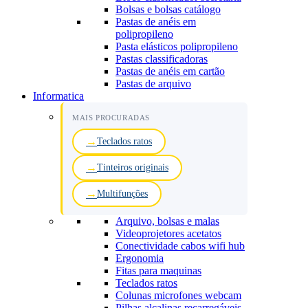
Bolsas e bolsas catálogo
Pastas de anéis em
polipropileno
Pasta elásticos polipropileno
Pastas classificadoras
Pastas de anéis em cartão
Pastas de arquivo
Informatica
MAIS PROCURADAS
Teclados ratos
Tinteiros originais
Multifunções
Arquivo, bolsas e malas
Videoprojetores acetatos
Conectividade cabos wifi hub
Ergonomia
Fitas para maquinas
Teclados ratos
Colunas microfones webcam
Pilhas alcalinas recarregáveis