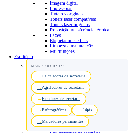
Imagem digital
Impressoras
Tinteiros originais
Toners laser compatíveis
Toners laser originais
Reposição transferência térmica
Faxes
Etiquetadoras e fitas
Limpeza e manutenção
Multifunções
Escritório
MAIS PROCURADAS
Calculadoras de secretária
Agrafadores de secretária
Furadores de secretária
Esferográficas
Lápis
Marcadores permanentes