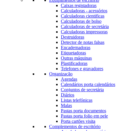
Equipamentos de escritório
Caixas registadoras
Calculadoras - acessórios
Calculadoras cientificas
Calculadoras de bolso
Calculadoras de secretária
Calculadoras impressoras
Destruidoras
Detector de notas falsas
Encadernadoras
Etiquetadoras
Outras máquinas
Plastificadoras
Telefones e gravadores
Organização
Agendas
Calendários porta calendários
Conjuntos de secretária
Diários
Listas telefónicas
Malas
Pastas porta documentos
Pastas porta folio em pele
Porta cartões visita
Complementos de escritório