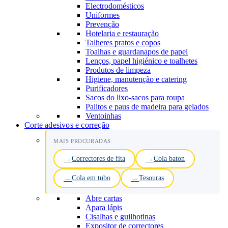
Electrodomésticos
Uniformes
Prevenção
Hotelaria e restauração
Talheres pratos e copos
Toalhas e guardanapos de papel
Lenços, papel higiénico e toalhetes
Produtos de limpeza
Higiene, manutenção e catering
Purificadores
Sacos do lixo-sacos para roupa
Palitos e paus de madeira para gelados
Ventoinhas
Corte adesivos e correção
MAIS PROCURADAS
Correctores de fita
Cola baton
Cola em tubo
Tesouras
Abre cartas
Apara lápis
Cisalhas e guilhotinas
Expositor de correctores