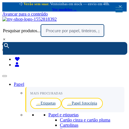
💨
Verão sem suar.
Ventoinhas em stock — envio em 48h.
×
Ver modelos →
Avançar para o conteúdo
Pesquisar produtos...
×
encomendar por telefone :
216 003 523
(chamada rede fixa nacional)
Papel
MAIS PROCURADAS
Etiquetas
Papel fotocópia
Papel e etiquetas
Cartão cinza e cartão pluma
Cartolinas