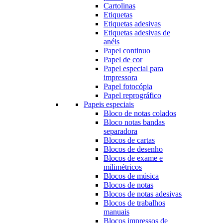
Cartolinas
Etiquetas
Etiquetas adesivas
Etiquetas adesivas de
anéis
Papel continuo
Papel de cor
Papel especial para
impressora
Papel fotocópia
Papel reprográfico
Papeis especiais
Bloco de notas colados
Bloco notas bandas
separadora
Blocos de cartas
Blocos de desenho
Blocos de exame e
milimétricos
Blocos de música
Blocos de notas
Blocos de notas adesivas
Blocos de trabalhos
manuais
Blocos impressos de