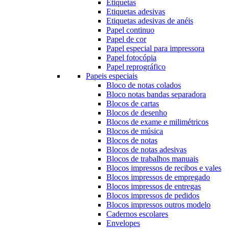
Etiquetas
Etiquetas adesivas
Etiquetas adesivas de anéis
Papel continuo
Papel de cor
Papel especial para impressora
Papel fotocópia
Papel reprográfico
Papeis especiais
Bloco de notas colados
Bloco notas bandas separadora
Blocos de cartas
Blocos de desenho
Blocos de exame e milimétricos
Blocos de música
Blocos de notas
Blocos de notas adesivas
Blocos de trabalhos manuais
Blocos impressos de recibos e vales
Blocos impressos de empregado
Blocos impressos de entregas
Blocos impressos de pedidos
Blocos impressos outros modelo
Cadernos escolares
Envelopes