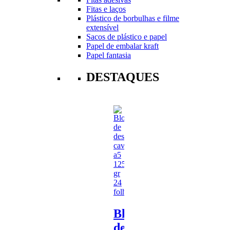
Fitas e laços
Plástico de borbulhas e filme
extensível
Sacos de plástico e papel
Papel de embalar kraft
Papel fantasia
DESTAQUES
Bloco
de