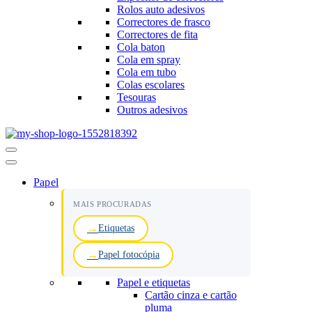
Rolos auto adesivos
Correctores de frasco
Correctores de fita
Cola baton
Cola em spray
Cola em tubo
Colas escolares
Tesouras
Outros adesivos
Menu
de
navegação
Papel
MAIS PROCURADAS
Etiquetas
Papel fotocópia
Papel e etiquetas
Cartão cinza e cartão
pluma