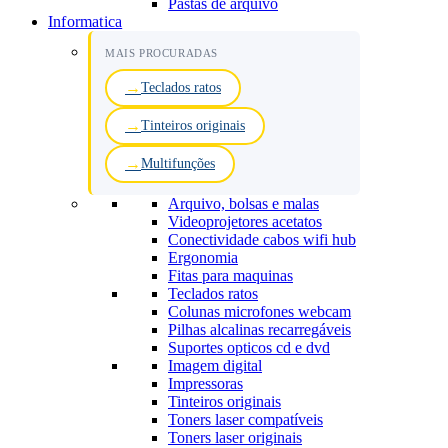
Pastas de arquivo
Informatica
MAIS PROCURADAS
Teclados ratos
Tinteiros originais
Multifunções
Arquivo, bolsas e malas
Videoprojetores acetatos
Conectividade cabos wifi hub
Ergonomia
Fitas para maquinas
Teclados ratos
Colunas microfones webcam
Pilhas alcalinas recarregáveis
Suportes opticos cd e dvd
Imagem digital
Impressoras
Tinteiros originais
Toners laser compatíveis
Toners laser originais