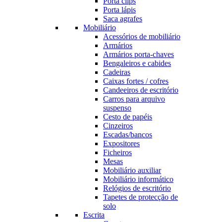
Porta clips
Porta lápis
Saca agrafes
Mobiliário
Acessórios de mobiliário
Armários
Armários porta-chaves
Bengaleiros e cabides
Cadeiras
Caixas fortes / cofres
Candeeiros de escritório
Carros para arquivo
suspenso
Cesto de papéis
Cinzeiros
Escadas/bancos
Expositores
Ficheiros
Mesas
Mobiliário auxiliar
Mobiliário informático
Relógios de escritório
Tapetes de protecção de
solo
Escrita