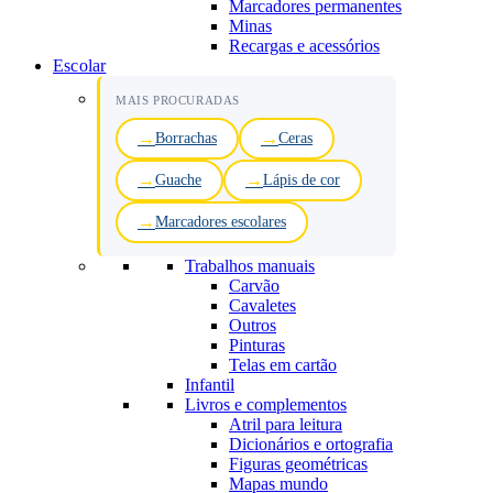
Marcadores permanentes
Minas
Recargas e acessórios
Escolar
MAIS PROCURADAS
Borrachas
Ceras
Guache
Lápis de cor
Marcadores escolares
Trabalhos manuais
Carvão
Cavaletes
Outros
Pinturas
Telas em cartão
Infantil
Livros e complementos
Atril para leitura
Dicionários e ortografia
Figuras geométricas
Mapas mundo