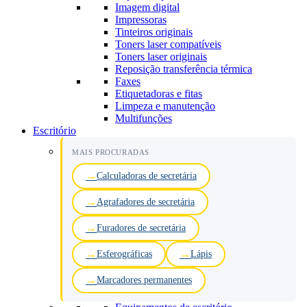
Imagem digital
Impressoras
Tinteiros originais
Toners laser compatíveis
Toners laser originais
Reposição transferência térmica
Faxes
Etiquetadoras e fitas
Limpeza e manutenção
Multifunções
Escritório
MAIS PROCURADAS
Calculadoras de secretária
Agrafadores de secretária
Furadores de secretária
Esferográficas
Lápis
Marcadores permanentes