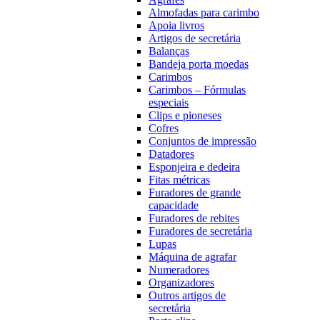
Almofadas para carimbo
Apoia livros
Artigos de secretária
Balanças
Bandeja porta moedas
Carimbos
Carimbos – Fórmulas
especiais
Clips e pioneses
Cofres
Conjuntos de impressão
Datadores
Esponjeira e dedeira
Fitas métricas
Furadores de grande
capacidade
Furadores de rebites
Furadores de secretária
Lupas
Máquina de agrafar
Numeradores
Organizadores
Outros artigos de
secretária