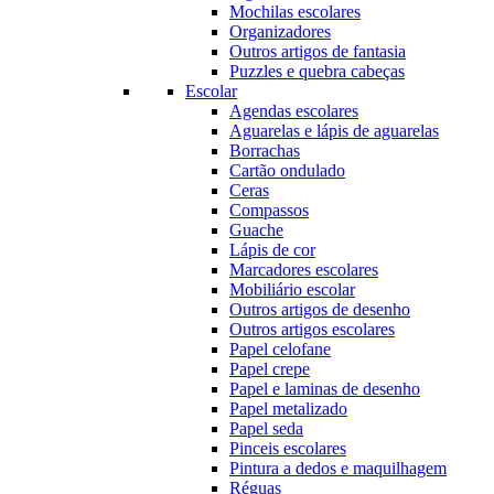
Mochilas escolares
Organizadores
Outros artigos de fantasia
Puzzles e quebra cabeças
Escolar
Agendas escolares
Aguarelas e lápis de aguarelas
Borrachas
Cartão ondulado
Ceras
Compassos
Guache
Lápis de cor
Marcadores escolares
Mobiliário escolar
Outros artigos de desenho
Outros artigos escolares
Papel celofane
Papel crepe
Papel e laminas de desenho
Papel metalizado
Papel seda
Pinceis escolares
Pintura a dedos e maquilhagem
Réguas