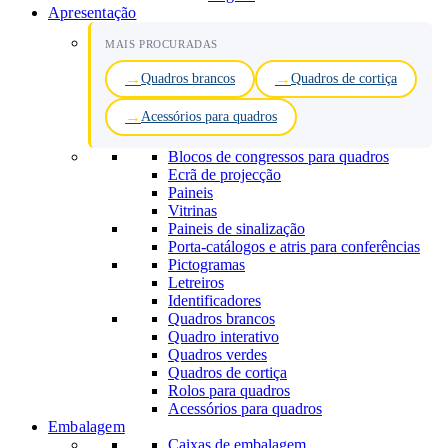
Apresentação
MAIS PROCURADAS
Quadros brancos
Quadros de cortiça
Acessórios para quadros
Blocos de congressos para quadros
Ecrã de projecção
Paineis
Vitrinas
Paineis de sinalização
Porta-catálogos e atris para conferências
Pictogramas
Letreiros
Identificadores
Quadros brancos
Quadro interativo
Quadros verdes
Quadros de cortiça
Rolos para quadros
Acessórios para quadros
Embalagem
Caixas de embalagem