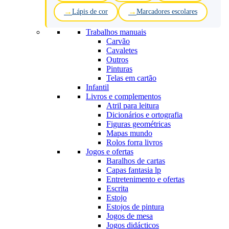
Lápis de cor
Marcadores escolares
Trabalhos manuais
Carvão
Cavaletes
Outros
Pinturas
Telas em cartão
Infantil
Livros e complementos
Atril para leitura
Dicionários e ortografia
Figuras geométricas
Mapas mundo
Rolos forra livros
Jogos e ofertas
Baralhos de cartas
Capas fantasia lp
Entretenimento e ofertas
Escrita
Estojo
Estojos de pintura
Jogos de mesa
Jogos didácticos