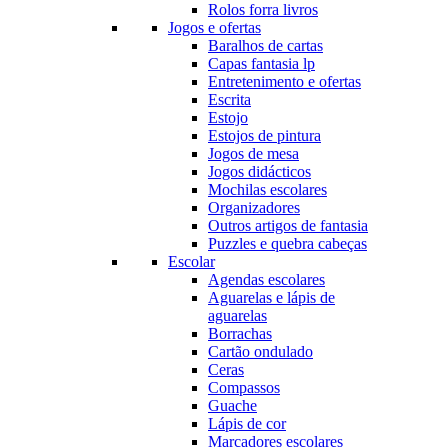
Rolos forra livros
Jogos e ofertas
Baralhos de cartas
Capas fantasia lp
Entretenimento e ofertas
Escrita
Estojo
Estojos de pintura
Jogos de mesa
Jogos didácticos
Mochilas escolares
Organizadores
Outros artigos de fantasia
Puzzles e quebra cabeças
Escolar
Agendas escolares
Aguarelas e lápis de
aguarelas
Borrachas
Cartão ondulado
Ceras
Compassos
Guache
Lápis de cor
Marcadores escolares