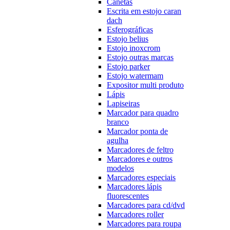
Canetas
Escrita em estojo caran
dach
Esferográficas
Estojo belius
Estojo inoxcrom
Estojo outras marcas
Estojo parker
Estojo watermam
Expositor multi produto
Lápis
Lapiseiras
Marcador para quadro
branco
Marcador ponta de
agulha
Marcadores de feltro
Marcadores e outros
modelos
Marcadores especiais
Marcadores lápis
fluorescentes
Marcadores para cd/dvd
Marcadores roller
Marcadores para roupa