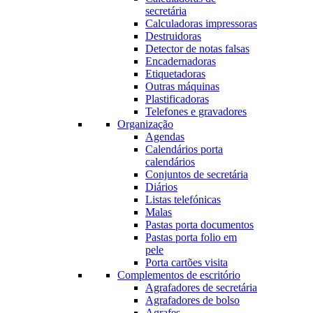
secretária
Calculadoras impressoras
Destruidoras
Detector de notas falsas
Encadernadoras
Etiquetadoras
Outras máquinas
Plastificadoras
Telefones e gravadores
Organização
Agendas
Calendários porta
calendários
Conjuntos de secretária
Diários
Listas telefónicas
Malas
Pastas porta documentos
Pastas porta folio em
pele
Porta cartões visita
Complementos de escritório
Agrafadores de secretária
Agrafadores de bolso
Agrafes