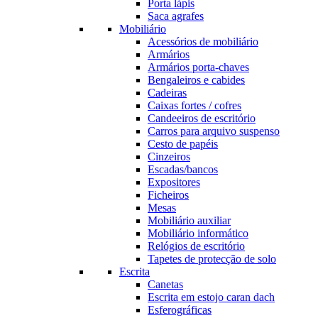
Porta lápis
Saca agrafes
Mobiliário
Acessórios de mobiliário
Armários
Armários porta-chaves
Bengaleiros e cabides
Cadeiras
Caixas fortes / cofres
Candeeiros de escritório
Carros para arquivo suspenso
Cesto de papéis
Cinzeiros
Escadas/bancos
Expositores
Ficheiros
Mesas
Mobiliário auxiliar
Mobiliário informático
Relógios de escritório
Tapetes de protecção de solo
Escrita
Canetas
Escrita em estojo caran dach
Esferográficas