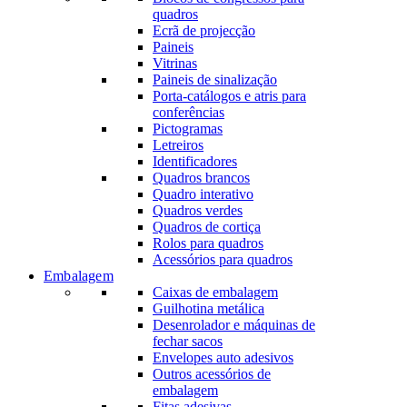
quadros
Ecrã de projecção
Paineis
Vitrinas
Paineis de sinalização
Porta-catálogos e atris para
conferências
Pictogramas
Letreiros
Identificadores
Quadros brancos
Quadro interativo
Quadros verdes
Quadros de cortiça
Rolos para quadros
Acessórios para quadros
Embalagem
Caixas de embalagem
Guilhotina metálica
Desenrolador e máquinas de
fechar sacos
Envelopes auto adesivos
Outros acessórios de
embalagem
Fitas adesivas