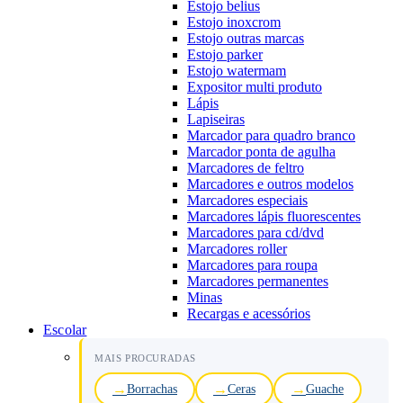
Estojo belius
Estojo inoxcrom
Estojo outras marcas
Estojo parker
Estojo watermam
Expositor multi produto
Lápis
Lapiseiras
Marcador para quadro branco
Marcador ponta de agulha
Marcadores de feltro
Marcadores e outros modelos
Marcadores especiais
Marcadores lápis fluorescentes
Marcadores para cd/dvd
Marcadores roller
Marcadores para roupa
Marcadores permanentes
Minas
Recargas e acessórios
Escolar
MAIS PROCURADAS
Borrachas
Ceras
Guache