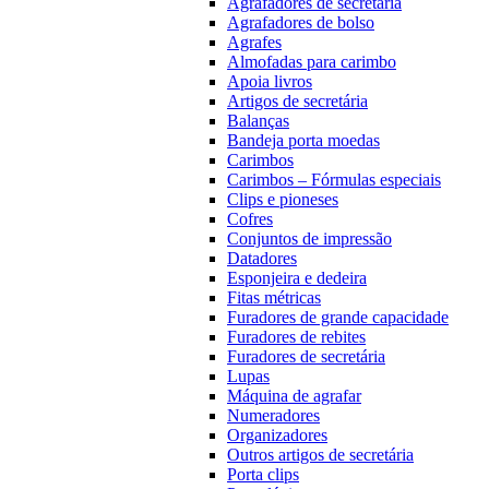
Agrafadores de secretária
Agrafadores de bolso
Agrafes
Almofadas para carimbo
Apoia livros
Artigos de secretária
Balanças
Bandeja porta moedas
Carimbos
Carimbos – Fórmulas especiais
Clips e pioneses
Cofres
Conjuntos de impressão
Datadores
Esponjeira e dedeira
Fitas métricas
Furadores de grande capacidade
Furadores de rebites
Furadores de secretária
Lupas
Máquina de agrafar
Numeradores
Organizadores
Outros artigos de secretária
Porta clips