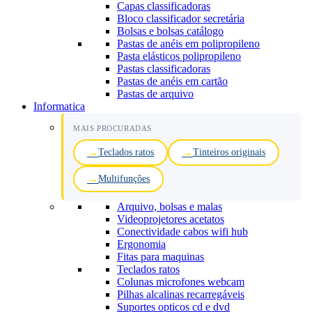
Capas classificadoras
Bloco classificador secretária
Bolsas e bolsas catálogo
Pastas de anéis em polipropileno
Pasta elásticos polipropileno
Pastas classificadoras
Pastas de anéis em cartão
Pastas de arquivo
Informatica
MAIS PROCURADAS
Teclados ratos
Tinteiros originais
Multifunções
Arquivo, bolsas e malas
Videoprojetores acetatos
Conectividade cabos wifi hub
Ergonomia
Fitas para maquinas
Teclados ratos
Colunas microfones webcam
Pilhas alcalinas recarregáveis
Suportes opticos cd e dvd