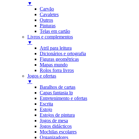
▼
Carvão
Cavaletes
Outros
Pinturas
Telas em cartão
Livros e complementos
▼
Atril para leitura
Dicionários e ortografia
Figuras geométricas
Mapas mundo
Rolos forra livros
Jogos e ofertas
▼
Baralhos de cartas
Capas fantasia lp
Entretenimento e ofertas
Escrita
Estojo
Estojos de pintura
Jogos de mesa
Jogos didácticos
Mochilas escolares
Organizadores