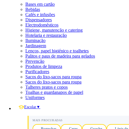
Bases em cartão
Bebidas
Cafés e infusões
Dispensadores
Electrodomésticos
Higiene, manutenção e catering
Hotelaria e restauração
Iluminação
Jardinagem
Lenços, papel higiénico e toalhetes
Palitos e paus de madeira para gelados
Prevenção
Produtos de limpeza
Purificadores
Sacos do lixo-sacos para roupa
Sacos do lixo-sacos para roupa
Talheres pratos e copos
Toalhas e guardanapos de papel
Uniformes
Escolar
▼
MAIS PROCURADAS
Borrachas
Ceras
Guache
Lápis de