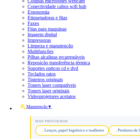
Colunas microfones webcam
Conectividade cabos wifi hub
Ergonomia
Etiquetadoras e fitas
Faxes
Fitas para maquinas
Imagem digital
Impressoras
Limpeza e manutenção
Multifunções
Pilhas alcalinas recarregáveis
Reposição transferência térmica
Suportes opticos cd e dvd
Teclados ratos
Tinteiros originais
Toners laser compatíveis
Toners laser originais
Videoprojetores acetatos
Manutenção
▼
MAIS PROCURADAS
Lenços, papel higiénico e toalhetes
Produtos de 