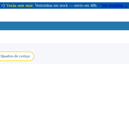
💨
Verão sem suar.
Ventoinhas em stock — envio em 48h.
Ver modelos →
Quadros de cortiça