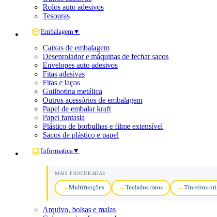
Rolos auto adesivos
Tesouras
Embalagem
▼
Caixas de embalagem
Desenrolador e máquinas de fechar sacos
Envelopes auto adesivos
Fitas adesivas
Fitas e laços
Guilhotina metálica
Outros acessórios de embalagem
Papel de embalar kraft
Papel fantasia
Plástico de borbulhas e filme extensível
Sacos de plástico e papel
Informatica
▼
MAIS PROCURADAS
Multifunções
Teclados ratos
Tinteiros or
Arquivo, bolsas e malas