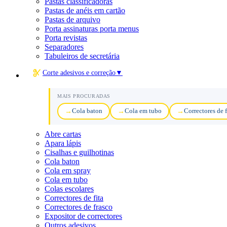
Pastas classificadoras
Pastas de anéis em cartão
Pastas de arquivo
Porta assinaturas porta menus
Porta revistas
Separadores
Tabuleiros de secretária
Corte adesivos e correção
▼
MAIS PROCURADAS
Cola baton
Cola em tubo
Correctores de f
Abre cartas
Apara lápis
Cisalhas e guilhotinas
Cola baton
Cola em spray
Cola em tubo
Colas escolares
Correctores de fita
Correctores de frasco
Expositor de correctores
Outros adesivos