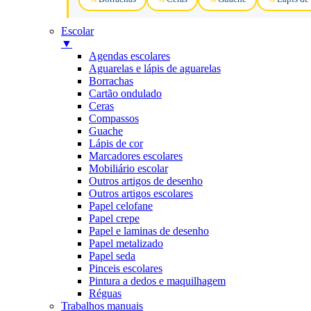
Escolar
▼
Agendas escolares
Aguarelas e lápis de aguarelas
Borrachas
Cartão ondulado
Ceras
Compassos
Guache
Lápis de cor
Marcadores escolares
Mobiliário escolar
Outros artigos de desenho
Outros artigos escolares
Papel celofane
Papel crepe
Papel e laminas de desenho
Papel metalizado
Papel seda
Pinceis escolares
Pintura a dedos e maquilhagem
Réguas
Trabalhos manuais