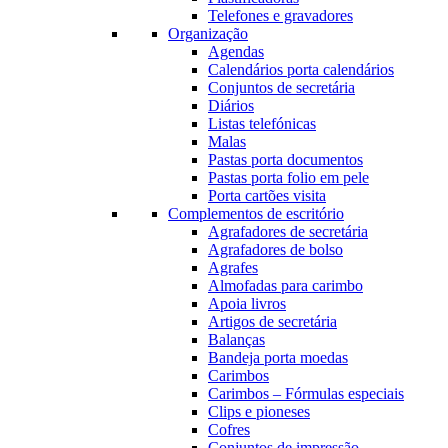
Telefones e gravadores
Organização
Agendas
Calendários porta calendários
Conjuntos de secretária
Diários
Listas telefónicas
Malas
Pastas porta documentos
Pastas porta folio em pele
Porta cartões visita
Complementos de escritório
Agrafadores de secretária
Agrafadores de bolso
Agrafes
Almofadas para carimbo
Apoia livros
Artigos de secretária
Balanças
Bandeja porta moedas
Carimbos
Carimbos – Fórmulas especiais
Clips e pioneses
Cofres
Conjuntos de impressão