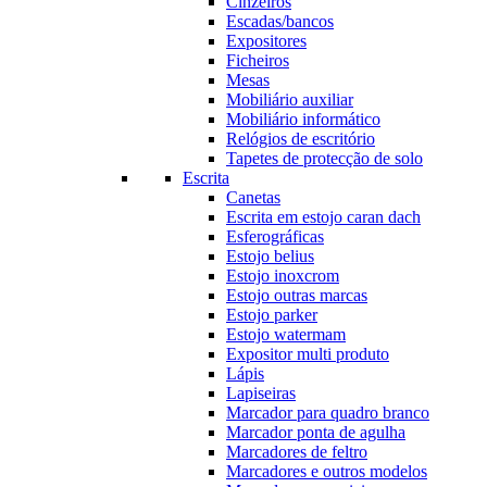
Cinzeiros
Escadas/bancos
Expositores
Ficheiros
Mesas
Mobiliário auxiliar
Mobiliário informático
Relógios de escritório
Tapetes de protecção de solo
Escrita
Canetas
Escrita em estojo caran dach
Esferográficas
Estojo belius
Estojo inoxcrom
Estojo outras marcas
Estojo parker
Estojo watermam
Expositor multi produto
Lápis
Lapiseiras
Marcador para quadro branco
Marcador ponta de agulha
Marcadores de feltro
Marcadores e outros modelos