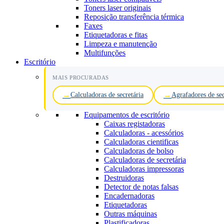
Toners laser originais
Reposição transferência térmica
Faxes
Etiquetadoras e fitas
Limpeza e manutenção
Multifunções
Escritório
MAIS PROCURADAS
Calculadoras de secretária
Agrafadores de sec
Equipamentos de escritório
Caixas registadoras
Calculadoras - acessórios
Calculadoras cientificas
Calculadoras de bolso
Calculadoras de secretária
Calculadoras impressoras
Destruidoras
Detector de notas falsas
Encadernadoras
Etiquetadoras
Outras máquinas
Plastificadoras