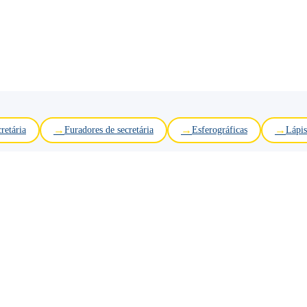
retária
Furadores de secretária
Esferográficas
Lápis