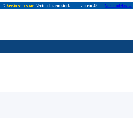
💨
Verão sem suar.
Ventoinhas em stock — envio em 48h.
Ver modelos →