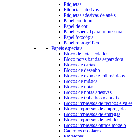
Etiquetas
Etiquetas adesivas
Etiquetas adesivas de anéis
Papel continuo
Papel de cor
Papel especial para impressora
Papel fotocópia
Papel reprográfico
Papeis especiais
Bloco de notas colados
Bloco notas bandas separadora
Blocos de cartas
Blocos de desenho
Blocos de exame e milimétricos
Blocos de música
Blocos de notas
Blocos de notas adesivas
Blocos de trabalhos manuais
Blocos impressos de recibos e vales
Blocos impressos de empregado
Blocos impressos de entregas
Blocos impressos de pedidos
Blocos impressos outros modelo
Cadernos escolares
Envelopes