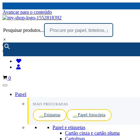
Avançar para o conteúdo
Pesquisar produtos...
×
encomendar por telefone :
216 003 523
(chamada rede fixa nacional)
Carrinho
0
Papel
MAIS PROCURADAS
Etiquetas
Papel fotocópia
Papel e etiquetas
Cartão cinza e cartão pluma
Cartolinas