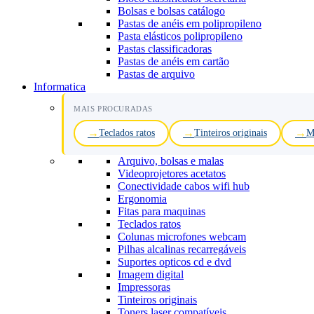
Bolsas e bolsas catálogo
Pastas de anéis em polipropileno
Pasta elásticos polipropileno
Pastas classificadoras
Pastas de anéis em cartão
Pastas de arquivo
Informatica
MAIS PROCURADAS
Teclados ratos
Tinteiros originais
M
Arquivo, bolsas e malas
Videoprojetores acetatos
Conectividade cabos wifi hub
Ergonomia
Fitas para maquinas
Teclados ratos
Colunas microfones webcam
Pilhas alcalinas recarregáveis
Suportes opticos cd e dvd
Imagem digital
Impressoras
Tinteiros originais
Toners laser compatíveis