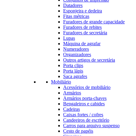
Datadores
Esponjeira e dedeira
Fitas métricas
Furadores de grande capacidade
Furadores de rebites
Furadores de secretária
Lupas
Máquina de agrafar
Numeradores
Organizadores
Outros artigos de secretária
Porta clips
Porta lápis
Saca agrafes
Mobiliário
Acessórios de mobiliário
Armários
Armários porta-chaves
Bengaleiros e cabides
Cadeiras
Caixas fortes / cofres
Candeeiros de escritório
Carros para arquivo suspenso
Cesto de papéis