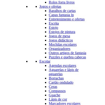
Rolos forra livros
Jogos e ofertas
Baralhos de cartas
Capas fantasia lp
Entretenimento e ofertas
Escrita
Estojo
Estojos de pintura
Jogos de mesa
Jogos didácticos
Mochilas escolares
Organizadores
Outros artigos de fantasia
Puzzles e quebra cabeças
Escolar
Agendas escolares
Aguarelas e lápis de
aguarelas
Borrachas
Cartão ondulado
Ceras
Compassos
Guache
Lápis de cor
Marcadores escolares