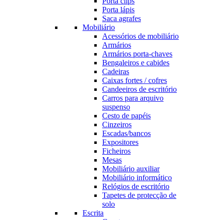
Porta clips
Porta lápis
Saca agrafes
Mobiliário
Acessórios de mobiliário
Armários
Armários porta-chaves
Bengaleiros e cabides
Cadeiras
Caixas fortes / cofres
Candeeiros de escritório
Carros para arquivo
suspenso
Cesto de papéis
Cinzeiros
Escadas/bancos
Expositores
Ficheiros
Mesas
Mobiliário auxiliar
Mobiliário informático
Relógios de escritório
Tapetes de protecção de
solo
Escrita