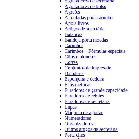
Agrafadores de secretária
Agrafadores de bolso
Agrafes
Almofadas para carimbo
Apoia livros
Artigos de secretária
Balanças
Bandeja porta moedas
Carimbos
Carimbos – Fórmulas especiais
Clips e pioneses
Cofres
Conjuntos de impressão
Datadores
Esponjeira e dedeira
Fitas métricas
Furadores de grande capacidade
Furadores de rebites
Furadores de secretária
Lupas
Máquina de agrafar
Numeradores
Organizadores
Outros artigos de secretária
Porta clips