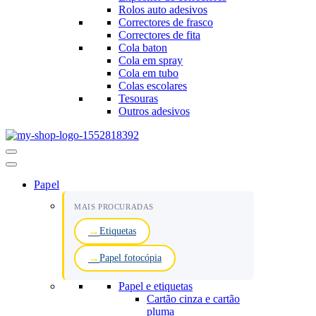
Rolos auto adesivos
Correctores de frasco
Correctores de fita
Cola baton
Cola em spray
Cola em tubo
Colas escolares
Tesouras
Outros adesivos
Menu
de
navegação
Papel
MAIS PROCURADAS
Etiquetas
Papel fotocópia
Papel e etiquetas
Cartão cinza e cartão
pluma