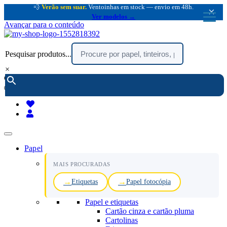
💨
Verão sem suar.
Ventoinhas em stock — envio em 48h.
×
Ver modelos →
Avançar para o conteúdo
Pesquisar produtos...
×
encomendar por telefone :
216 003 523
(chamada rede fixa nacional)
Papel
MAIS PROCURADAS
Etiquetas
Papel fotocópia
Papel e etiquetas
Cartão cinza e cartão pluma
Cartolinas