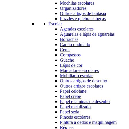
Mochilas escolares
Organizadores
Outros artigos de fantasia
Puzzles e quebra cabeças
Escolar
Agendas escolares
Aguarelas e lápis de aguarelas
Borrachas
Cartão ondulado
Ceras
Compassos
Guache
Lápis de cor
Marcadores escolares
Mobiliário escolar
Outros artigos de desenho
Outros artigos escolares
Papel celofane
Papel crepe
Papel e laminas de desenho
Papel metalizado
Papel seda
Pinceis escolares
Pintura a dedos e maquilhagem
Réguas