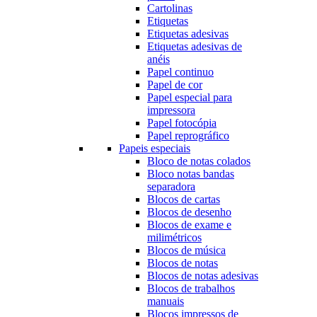
Cartolinas
Etiquetas
Etiquetas adesivas
Etiquetas adesivas de
anéis
Papel continuo
Papel de cor
Papel especial para
impressora
Papel fotocópia
Papel reprográfico
Papeis especiais
Bloco de notas colados
Bloco notas bandas
separadora
Blocos de cartas
Blocos de desenho
Blocos de exame e
milimétricos
Blocos de música
Blocos de notas
Blocos de notas adesivas
Blocos de trabalhos
manuais
Blocos impressos de