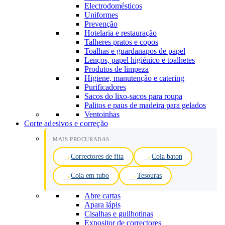
Electrodomésticos
Uniformes
Prevenção
Hotelaria e restauração
Talheres pratos e copos
Toalhas e guardanapos de papel
Lenços, papel higiénico e toalhetes
Produtos de limpeza
Higiene, manutenção e catering
Purificadores
Sacos do lixo-sacos para roupa
Palitos e paus de madeira para gelados
Ventoinhas
Corte adesivos e correção
MAIS PROCURADAS
Correctores de fita
Cola baton
Cola em tubo
Tesouras
Abre cartas
Apara lápis
Cisalhas e guilhotinas
Expositor de correctores