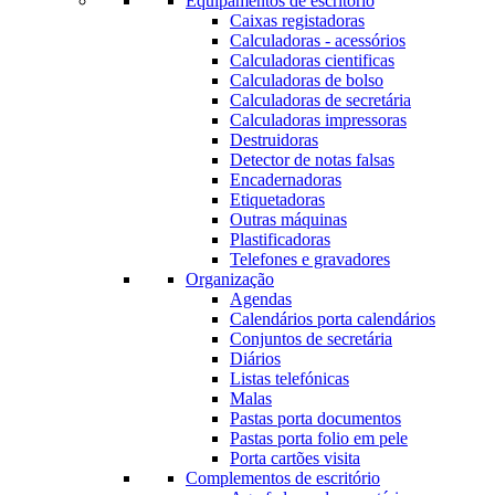
Equipamentos de escritório
Caixas registadoras
Calculadoras - acessórios
Calculadoras cientificas
Calculadoras de bolso
Calculadoras de secretária
Calculadoras impressoras
Destruidoras
Detector de notas falsas
Encadernadoras
Etiquetadoras
Outras máquinas
Plastificadoras
Telefones e gravadores
Organização
Agendas
Calendários porta calendários
Conjuntos de secretária
Diários
Listas telefónicas
Malas
Pastas porta documentos
Pastas porta folio em pele
Porta cartões visita
Complementos de escritório