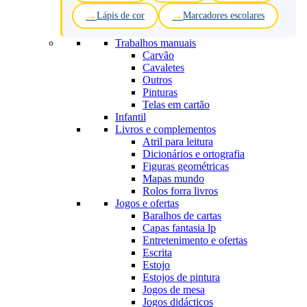
Lápis de cor
Marcadores escolares
Trabalhos manuais
Carvão
Cavaletes
Outros
Pinturas
Telas em cartão
Infantil
Livros e complementos
Atril para leitura
Dicionários e ortografia
Figuras geométricas
Mapas mundo
Rolos forra livros
Jogos e ofertas
Baralhos de cartas
Capas fantasia lp
Entretenimento e ofertas
Escrita
Estojo
Estojos de pintura
Jogos de mesa
Jogos didácticos