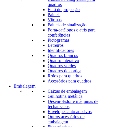
quadros
Ecrã de projecção
Paineis
Vitrinas
Paineis de sinalização
Porta-catálogos e atris para
conferências
Pictogramas
Letreiros
Identificadores
Quadros brancos
Quadro interativo
Quadros verdes
Quadros de cortiça
Rolos para quadros
Acessórios para quadros
Embalagem
Caixas de embalagem
Guilhotina metálica
Desenrolador e máquinas de
fechar sacos
Envelopes auto adesivos
Outros acessórios de
embalagem
Fitas adesivas