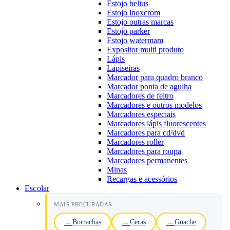
Estojo belius
Estojo inoxcrom
Estojo outras marcas
Estojo parker
Estojo watermam
Expositor multi produto
Lápis
Lapiseiras
Marcador para quadro branco
Marcador ponta de agulha
Marcadores de feltro
Marcadores e outros modelos
Marcadores especiais
Marcadores lápis fluorescentes
Marcadores para cd/dvd
Marcadores roller
Marcadores para roupa
Marcadores permanentes
Minas
Recargas e acessórios
Escolar
MAIS PROCURADAS
Borrachas
Ceras
Guache