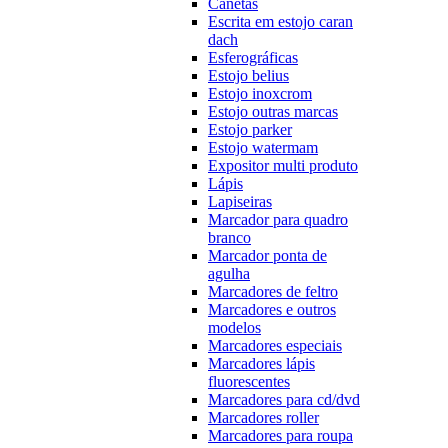
Canetas
Escrita em estojo caran
dach
Esferográficas
Estojo belius
Estojo inoxcrom
Estojo outras marcas
Estojo parker
Estojo watermam
Expositor multi produto
Lápis
Lapiseiras
Marcador para quadro
branco
Marcador ponta de
agulha
Marcadores de feltro
Marcadores e outros
modelos
Marcadores especiais
Marcadores lápis
fluorescentes
Marcadores para cd/dvd
Marcadores roller
Marcadores para roupa