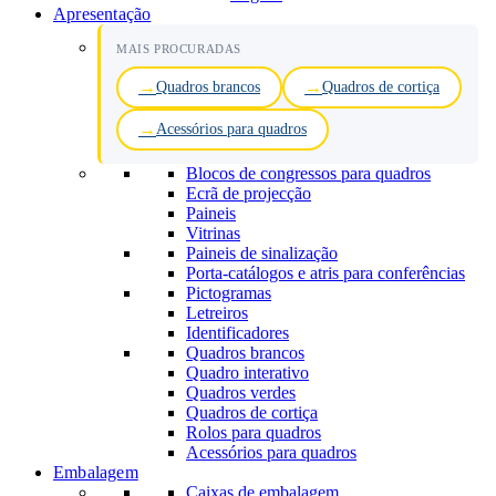
Apresentação
MAIS PROCURADAS
Quadros brancos
Quadros de cortiça
Acessórios para quadros
Blocos de congressos para quadros
Ecrã de projecção
Paineis
Vitrinas
Paineis de sinalização
Porta-catálogos e atris para conferências
Pictogramas
Letreiros
Identificadores
Quadros brancos
Quadro interativo
Quadros verdes
Quadros de cortiça
Rolos para quadros
Acessórios para quadros
Embalagem
Caixas de embalagem