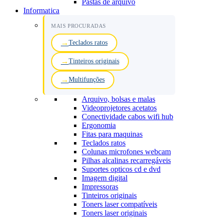
Pastas de arquivo
Informatica
MAIS PROCURADAS
Teclados ratos
Tinteiros originais
Multifunções
Arquivo, bolsas e malas
Videoprojetores acetatos
Conectividade cabos wifi hub
Ergonomia
Fitas para maquinas
Teclados ratos
Colunas microfones webcam
Pilhas alcalinas recarregáveis
Suportes opticos cd e dvd
Imagem digital
Impressoras
Tinteiros originais
Toners laser compatíveis
Toners laser originais