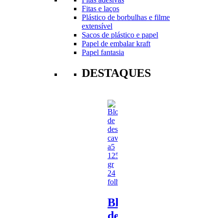
Fitas e laços
Plástico de borbulhas e filme
extensível
Sacos de plástico e papel
Papel de embalar kraft
Papel fantasia
DESTAQUES
Bloco
de