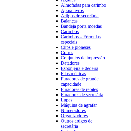
Almofadas para carimbo
Apoia livros
Artigos de secretária
Balanças
Bandeja porta moedas
Carimbos
Carimbos – Fórmulas
especiais
Clips e pioneses
Cofres
Conjuntos de impressão
Datadores
Esponjeira e dedeira
Fitas métricas
Furadores de grande
capacidade
Furadores de rebites
Furadores de secretária
Lupas
Máquina de agrafar
Numeradores
Organizadores
Outros artigos de
secretária