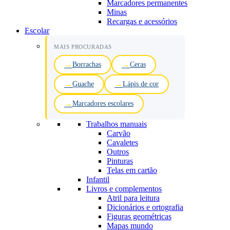
Marcadores permanentes
Minas
Recargas e acessórios
Escolar
MAIS PROCURADAS
Borrachas
Ceras
Guache
Lápis de cor
Marcadores escolares
Trabalhos manuais
Carvão
Cavaletes
Outros
Pinturas
Telas em cartão
Infantil
Livros e complementos
Atril para leitura
Dicionários e ortografia
Figuras geométricas
Mapas mundo