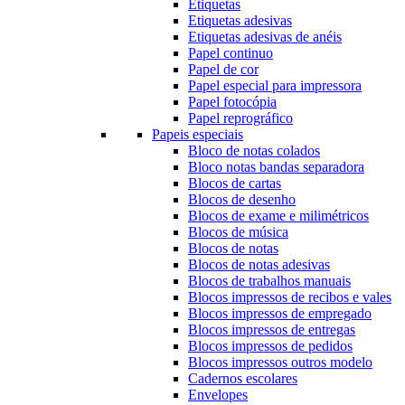
Etiquetas
Etiquetas adesivas
Etiquetas adesivas de anéis
Papel continuo
Papel de cor
Papel especial para impressora
Papel fotocópia
Papel reprográfico
Papeis especiais
Bloco de notas colados
Bloco notas bandas separadora
Blocos de cartas
Blocos de desenho
Blocos de exame e milimétricos
Blocos de música
Blocos de notas
Blocos de notas adesivas
Blocos de trabalhos manuais
Blocos impressos de recibos e vales
Blocos impressos de empregado
Blocos impressos de entregas
Blocos impressos de pedidos
Blocos impressos outros modelo
Cadernos escolares
Envelopes