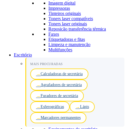
Imagem digital
Impressoras
Tinteiros originais
Toners laser compatíveis
Toners laser originais
Reposição transferência térmica
Faxes
Etiquetadoras e fitas
Limpeza e manutenção
Multifunções
Escritório
MAIS PROCURADAS
Calculadoras de secretária
Agrafadores de secretária
Furadores de secretária
Esferográficas
Lápis
Marcadores permanentes