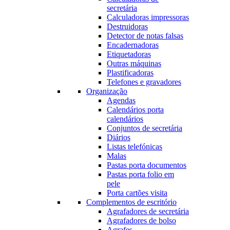
secretária
Calculadoras impressoras
Destruidoras
Detector de notas falsas
Encadernadoras
Etiquetadoras
Outras máquinas
Plastificadoras
Telefones e gravadores
Organização
Agendas
Calendários porta
calendários
Conjuntos de secretária
Diários
Listas telefónicas
Malas
Pastas porta documentos
Pastas porta folio em
pele
Porta cartões visita
Complementos de escritório
Agrafadores de secretária
Agrafadores de bolso
Agrafes