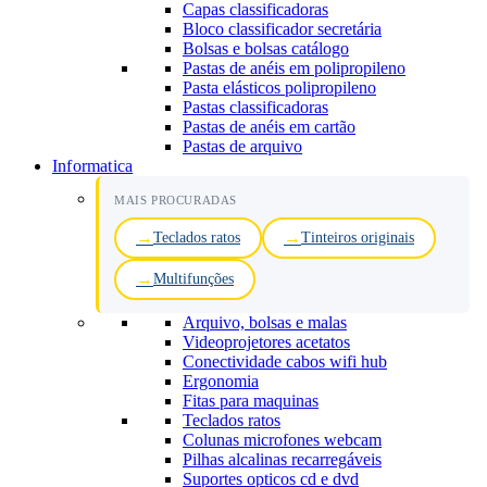
Capas classificadoras
Bloco classificador secretária
Bolsas e bolsas catálogo
Pastas de anéis em polipropileno
Pasta elásticos polipropileno
Pastas classificadoras
Pastas de anéis em cartão
Pastas de arquivo
Informatica
MAIS PROCURADAS
Teclados ratos
Tinteiros originais
Multifunções
Arquivo, bolsas e malas
Videoprojetores acetatos
Conectividade cabos wifi hub
Ergonomia
Fitas para maquinas
Teclados ratos
Colunas microfones webcam
Pilhas alcalinas recarregáveis
Suportes opticos cd e dvd