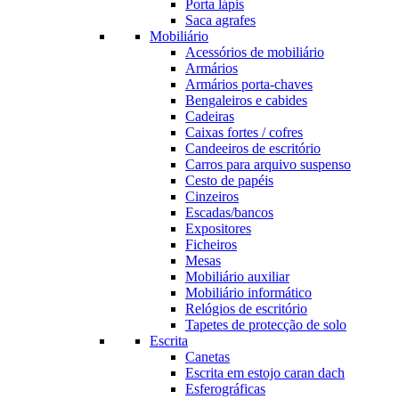
Porta lápis
Saca agrafes
Mobiliário
Acessórios de mobiliário
Armários
Armários porta-chaves
Bengaleiros e cabides
Cadeiras
Caixas fortes / cofres
Candeeiros de escritório
Carros para arquivo suspenso
Cesto de papéis
Cinzeiros
Escadas/bancos
Expositores
Ficheiros
Mesas
Mobiliário auxiliar
Mobiliário informático
Relógios de escritório
Tapetes de protecção de solo
Escrita
Canetas
Escrita em estojo caran dach
Esferográficas