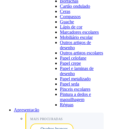
Borrachas
Cartão ondulado
Ceras
Compassos
Guache
Lápis de cor
Marcadores escolares
Mobiliário escolar
Outros artigos de
desenho
Outros artigos escolares
Papel celofane
Papel crepe
Papel e laminas de
desenho
Papel metalizado
Papel seda
Pinceis escolares
Pintura a dedos e
maquilhagem
Réguas
Apresentação
MAIS PROCURADAS
Quadros brancos