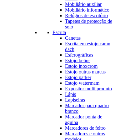
Mobiliário auxiliar
Mobiliário informático
Relógios de escritório
Tapetes de protecção de
solo
Escrita
Canetas
Escrita em estojo caran
dach
Esferográficas
Estojo belius
Estojo inoxcrom
Estojo outras marcas
Estojo parker
Estojo watermam
Expositor multi produto
Lápis
Lapiseiras
Marcador para quadro
branco
Marcador ponta de
agulha
Marcadores de feltro
Marcadores e outros
modelos