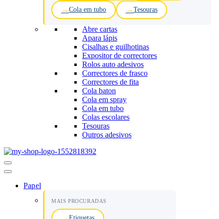
Cola em tubo
Tesouras
Abre cartas
Apara lápis
Cisalhas e guilhotinas
Expositor de correctores
Rolos auto adesivos
Correctores de frasco
Correctores de fita
Cola baton
Cola em spray
Cola em tubo
Colas escolares
Tesouras
Outros adesivos
Menu
de
navegação
Papel
MAIS PROCURADAS
Etiquetas