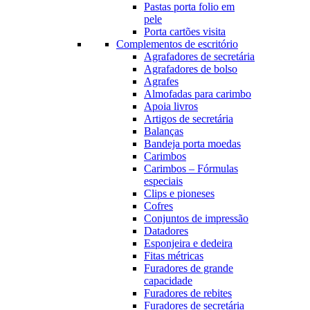
Pastas porta folio em
pele
Porta cartões visita
Complementos de escritório
Agrafadores de secretária
Agrafadores de bolso
Agrafes
Almofadas para carimbo
Apoia livros
Artigos de secretária
Balanças
Bandeja porta moedas
Carimbos
Carimbos – Fórmulas
especiais
Clips e pioneses
Cofres
Conjuntos de impressão
Datadores
Esponjeira e dedeira
Fitas métricas
Furadores de grande
capacidade
Furadores de rebites
Furadores de secretária