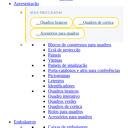
Apresentação
MAIS PROCURADAS
Quadros brancos
Quadros de cortiça
Acessórios para quadros
Blocos de congressos para quadros
Ecrã de projecção
Paineis
Vitrinas
Paineis de sinalização
Porta-catálogos e atris para conferências
Pictogramas
Letreiros
Identificadores
Quadros brancos
Quadro interativo
Quadros verdes
Quadros de cortiça
Rolos para quadros
Acessórios para quadros
Embalagem
Caixas de embalagem