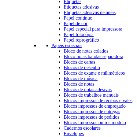
Etiquetas
Etiquetas adesivas
Etiquetas adesivas de anéis
Papel continuo
Papel de cor
Papel especial para impressora
Papel fotocópia
Papel reprográfico
Papeis especiais
Bloco de notas colados
Bloco notas bandas separadora
Blocos de cartas
Blocos de desenho
Blocos de exame e milimétricos
Blocos de música
Blocos de notas
Blocos de notas adesivas
Blocos de trabalhos manuais
Blocos impressos de recibos e vales
Blocos impressos de empregado
Blocos impressos de entregas
Blocos impressos de pedidos
Blocos impressos outros modelo
Cadernos escolares
Envelopes