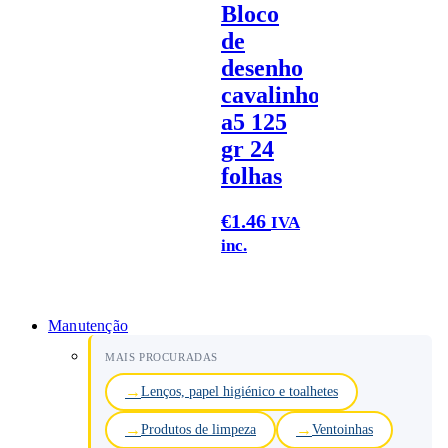
Bloco
de
desenho
cavalinho
a5 125
gr 24
folhas
€
1.46
IVA
inc.
Manutenção
MAIS PROCURADAS
Lenços, papel higiénico e toalhetes
Produtos de limpeza
Ventoinhas