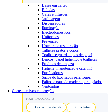
Bases em cartão
Bebidas
Cafés e infusões
Jardinagem
Dispensadores
Iluminação
Electrodomésticos
Uniformes
Prevenção
Hotelaria e restauração
Talheres pratos e copos
Toalhas e guardanapos de papel
Lenços, papel higiénico e toalhetes
Produtos de limpeza
Higiene, manutenção e catering
Purificadores
Sacos do lixo-sacos para roupa
Palitos e paus de madeira para gelados
Ventoinhas
Corte adesivos e correção
MAIS PROCURADAS
Correctores de fita
Cola baton