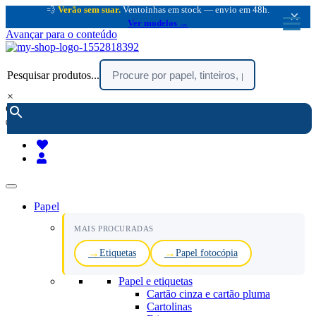
💨
Verão sem suar.
Ventoinhas em stock — envio em 48h.
×
Ver modelos →
Avançar para o conteúdo
Pesquisar produtos...
×
encomendar por telefone :
216 003 523
(chamada rede fixa nacional)
Papel
MAIS PROCURADAS
Etiquetas
Papel fotocópia
Papel e etiquetas
Cartão cinza e cartão pluma
Cartolinas