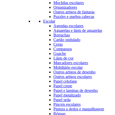
Mochilas escolares
Organizadores
Outros artigos de fantasia
Puzzles e quebra cabeças
Escolar
Agendas escolares
Aguarelas e lápis de aguarelas
Borrachas
Cartão ondulado
Ceras
Compassos
Guache
Lápis de cor
Marcadores escolares
Mobiliário escolar
Outros artigos de desenho
Outros artigos escolares
Papel celofane
Papel crepe
Papel e laminas de desenho
Papel metalizado
Papel seda
Pinceis escolares
Pintura a dedos e maquilhagem
Réguas