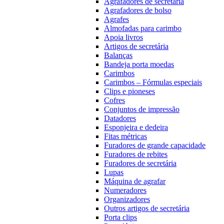
Agrafadores de secretária
Agrafadores de bolso
Agrafes
Almofadas para carimbo
Apoia livros
Artigos de secretária
Balanças
Bandeja porta moedas
Carimbos
Carimbos – Fórmulas especiais
Clips e pioneses
Cofres
Conjuntos de impressão
Datadores
Esponjeira e dedeira
Fitas métricas
Furadores de grande capacidade
Furadores de rebites
Furadores de secretária
Lupas
Máquina de agrafar
Numeradores
Organizadores
Outros artigos de secretária
Porta clips