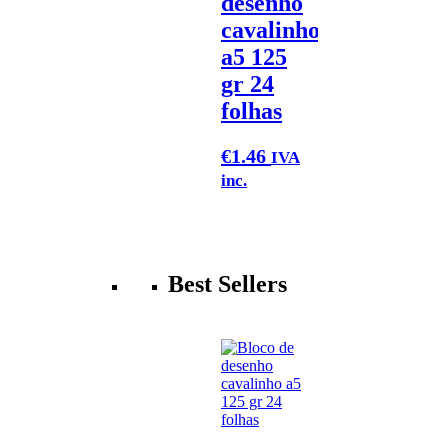
desenho
cavalinho
a5 125
gr 24
folhas
€
1.46
IVA
inc.
Best Sellers