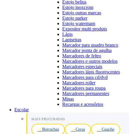
Estojo belius
Estojo inoxcrom
Estojo outras marcas
Estojo parker
Estojo watermam
Expositor multi produto
Lápis
Lapiseiras
Marcador para quadro branco
Marcador ponta de agulha
Marcadores de feltro
Marcadores e outros modelos
Marcadores especiais
Marcadores lápis fluorescentes
Marcadores para cd/dvd
Marcadores roller
Marcadores para roupa
Marcadores permanentes
Minas
Recargas e acessórios
Escolar
MAIS PROCURADAS
Borrachas
Ceras
Guache