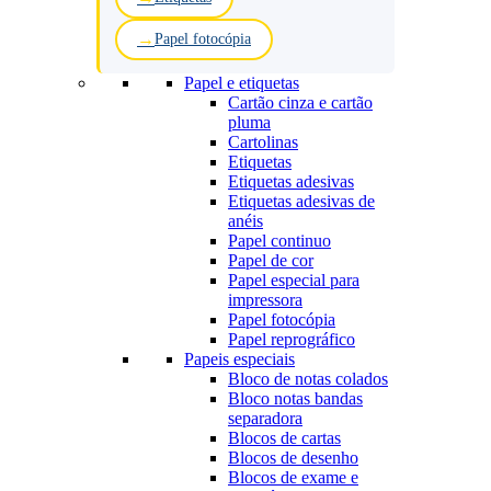
Papel fotocópia
Papel e etiquetas
Cartão cinza e cartão
pluma
Cartolinas
Etiquetas
Etiquetas adesivas
Etiquetas adesivas de
anéis
Papel continuo
Papel de cor
Papel especial para
impressora
Papel fotocópia
Papel reprográfico
Papeis especiais
Bloco de notas colados
Bloco notas bandas
separadora
Blocos de cartas
Blocos de desenho
Blocos de exame e