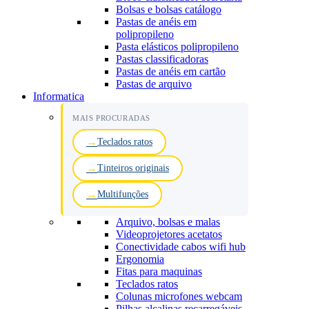
Bolsas e bolsas catálogo
Pastas de anéis em
polipropileno
Pasta elásticos polipropileno
Pastas classificadoras
Pastas de anéis em cartão
Pastas de arquivo
Informatica
MAIS PROCURADAS
Teclados ratos
Tinteiros originais
Multifunções
Arquivo, bolsas e malas
Videoprojetores acetatos
Conectividade cabos wifi hub
Ergonomia
Fitas para maquinas
Teclados ratos
Colunas microfones webcam
Pilhas alcalinas recarregáveis