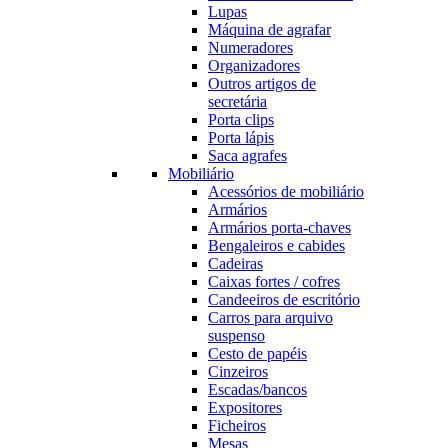
Lupas
Máquina de agrafar
Numeradores
Organizadores
Outros artigos de
secretária
Porta clips
Porta lápis
Saca agrafes
Mobiliário
Acessórios de mobiliário
Armários
Armários porta-chaves
Bengaleiros e cabides
Cadeiras
Caixas fortes / cofres
Candeeiros de escritório
Carros para arquivo
suspenso
Cesto de papéis
Cinzeiros
Escadas/bancos
Expositores
Ficheiros
Mesas