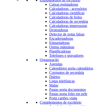
Equipamentos de escritório
Caixas registadoras
Calculadoras - acessórios
Calculadoras cientificas
Calculadoras de bolso
Calculadoras de secretária
Calculadoras impressoras
Destruidoras
Detector de notas falsas
Encadernadoras
Etiquetadoras
Outras máquinas
Plastificadoras
Telefones e gravadores
Organização
Agendas
Calendários porta calendários
Conjuntos de secretária
Diários
Listas telefónicas
Malas
Pastas porta documentos
Pastas porta folio em pele
Porta cartões visita
Complementos de escritório