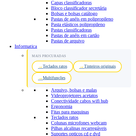
Capas classificadoras
Bloco classificador secretária
Bolsas e bolsas catálogo
Pastas de anéis em polipropileno
Pasta elásticos polipropileno
Pastas classificadoras
Pastas de anéis em cartão
Pastas de arquivo
Informatica
MAIS PROCURADAS
Teclados ratos
Tinteiros originais
Multifunções
Arquivo, bolsas e malas
Videoprojetores acetatos
Conectividade cabos wifi hub
Ergonomia
Fitas para maquinas
Teclados ratos
Colunas microfones webcam
Pilhas alcalinas recarregáveis
Suportes opticos cd e dvd