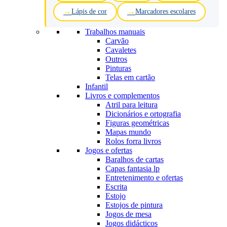
Lápis de cor
Marcadores escolares
Trabalhos manuais
Carvão
Cavaletes
Outros
Pinturas
Telas em cartão
Infantil
Livros e complementos
Atril para leitura
Dicionários e ortografia
Figuras geométricas
Mapas mundo
Rolos forra livros
Jogos e ofertas
Baralhos de cartas
Capas fantasia lp
Entretenimento e ofertas
Escrita
Estojo
Estojos de pintura
Jogos de mesa
Jogos didácticos