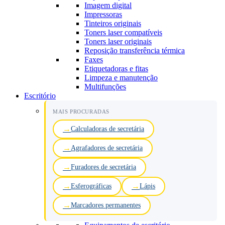
Imagem digital
Impressoras
Tinteiros originais
Toners laser compatíveis
Toners laser originais
Reposição transferência térmica
Faxes
Etiquetadoras e fitas
Limpeza e manutenção
Multifunções
Escritório
MAIS PROCURADAS
Calculadoras de secretária
Agrafadores de secretária
Furadores de secretária
Esferográficas
Lápis
Marcadores permanentes