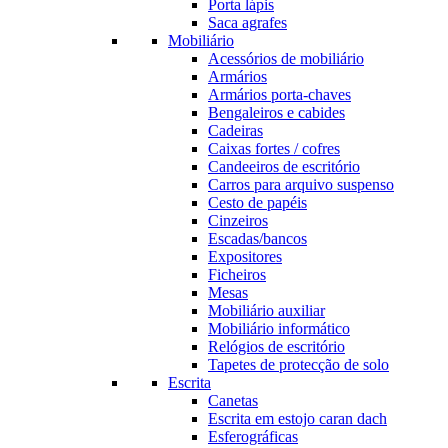
Porta lápis
Saca agrafes
Mobiliário
Acessórios de mobiliário
Armários
Armários porta-chaves
Bengaleiros e cabides
Cadeiras
Caixas fortes / cofres
Candeeiros de escritório
Carros para arquivo suspenso
Cesto de papéis
Cinzeiros
Escadas/bancos
Expositores
Ficheiros
Mesas
Mobiliário auxiliar
Mobiliário informático
Relógios de escritório
Tapetes de protecção de solo
Escrita
Canetas
Escrita em estojo caran dach
Esferográficas