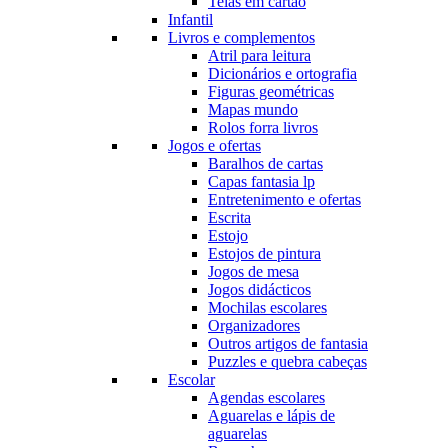
Telas em cartão
Infantil
Livros e complementos
Atril para leitura
Dicionários e ortografia
Figuras geométricas
Mapas mundo
Rolos forra livros
Jogos e ofertas
Baralhos de cartas
Capas fantasia lp
Entretenimento e ofertas
Escrita
Estojo
Estojos de pintura
Jogos de mesa
Jogos didácticos
Mochilas escolares
Organizadores
Outros artigos de fantasia
Puzzles e quebra cabeças
Escolar
Agendas escolares
Aguarelas e lápis de
aguarelas