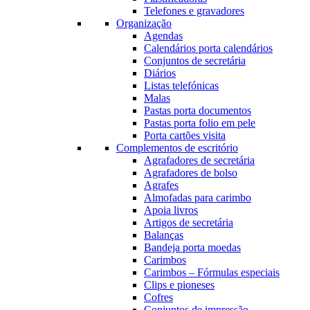
Telefones e gravadores
Organização
Agendas
Calendários porta calendários
Conjuntos de secretária
Diários
Listas telefónicas
Malas
Pastas porta documentos
Pastas porta folio em pele
Porta cartões visita
Complementos de escritório
Agrafadores de secretária
Agrafadores de bolso
Agrafes
Almofadas para carimbo
Apoia livros
Artigos de secretária
Balanças
Bandeja porta moedas
Carimbos
Carimbos – Fórmulas especiais
Clips e pioneses
Cofres
Conjuntos de impressão