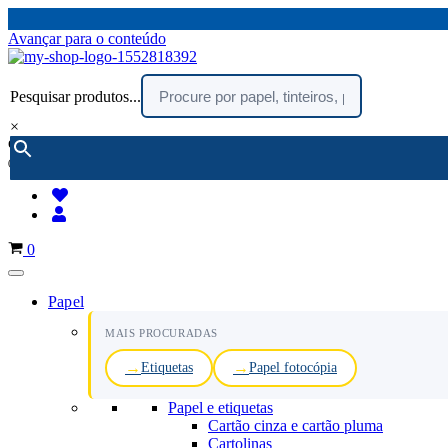
Avançar para o conteúdo
Pesquisar produtos...
×
encomendar por telefone :
216 003 523
(chamada rede fixa nacional)
Carrinho
0
Papel
MAIS PROCURADAS
Etiquetas
Papel fotocópia
Papel e etiquetas
Cartão cinza e cartão pluma
Cartolinas