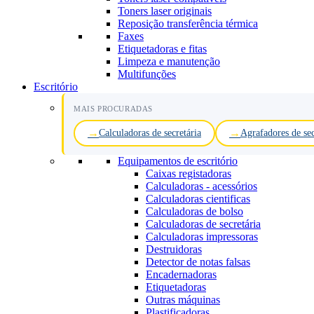
Toners laser originais
Reposição transferência térmica
Faxes
Etiquetadoras e fitas
Limpeza e manutenção
Multifunções
Escritório
MAIS PROCURADAS
Calculadoras de secretária
Agrafadores de sec
Equipamentos de escritório
Caixas registadoras
Calculadoras - acessórios
Calculadoras cientificas
Calculadoras de bolso
Calculadoras de secretária
Calculadoras impressoras
Destruidoras
Detector de notas falsas
Encadernadoras
Etiquetadoras
Outras máquinas
Plastificadoras