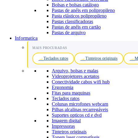
Bolsas e bolsas catálogo
Pastas de anéis em polipropileno
Pasta elásticos polipropileno
Pastas classificadoras
Pastas de anéis em cartão
Pastas de arquivo
Informatica
MAIS PROCURADAS
Teclados ratos
Tinteiros originais
M
Arquivo, bolsas e malas
Videoprojetores acetatos
Conectividade cabos wifi hub
Ergonomia
Fitas para maquinas
Teclados ratos
Colunas microfones webcam
Pilhas alcalinas recarregáveis
Suportes opticos cd e dvd
Imagem digital
Impressoras
Tinteiros originais
Toners laser compatíveis