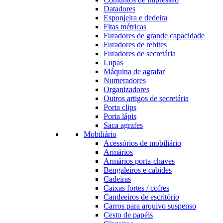
Datadores
Esponjeira e dedeira
Fitas métricas
Furadores de grande capacidade
Furadores de rebites
Furadores de secretária
Lupas
Máquina de agrafar
Numeradores
Organizadores
Outros artigos de secretária
Porta clips
Porta lápis
Saca agrafes
Mobiliário
Acessórios de mobiliário
Armários
Armários porta-chaves
Bengaleiros e cabides
Cadeiras
Caixas fortes / cofres
Candeeiros de escritório
Carros para arquivo suspenso
Cesto de papéis