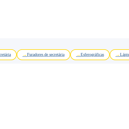
retária
Furadores de secretária
Esferográficas
Lápis