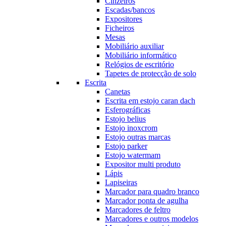
Cinzeiros
Escadas/bancos
Expositores
Ficheiros
Mesas
Mobiliário auxiliar
Mobiliário informático
Relógios de escritório
Tapetes de protecção de solo
Escrita
Canetas
Escrita em estojo caran dach
Esferográficas
Estojo belius
Estojo inoxcrom
Estojo outras marcas
Estojo parker
Estojo watermam
Expositor multi produto
Lápis
Lapiseiras
Marcador para quadro branco
Marcador ponta de agulha
Marcadores de feltro
Marcadores e outros modelos