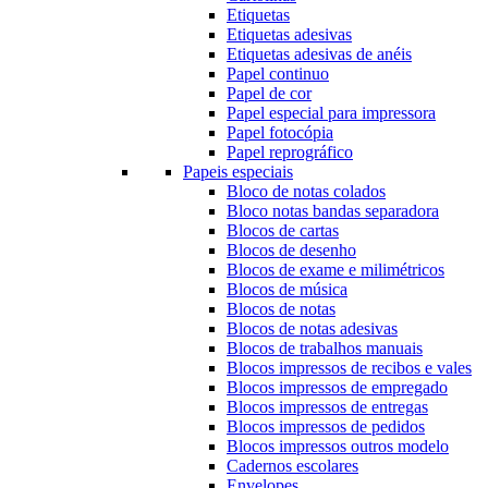
Etiquetas
Etiquetas adesivas
Etiquetas adesivas de anéis
Papel continuo
Papel de cor
Papel especial para impressora
Papel fotocópia
Papel reprográfico
Papeis especiais
Bloco de notas colados
Bloco notas bandas separadora
Blocos de cartas
Blocos de desenho
Blocos de exame e milimétricos
Blocos de música
Blocos de notas
Blocos de notas adesivas
Blocos de trabalhos manuais
Blocos impressos de recibos e vales
Blocos impressos de empregado
Blocos impressos de entregas
Blocos impressos de pedidos
Blocos impressos outros modelo
Cadernos escolares
Envelopes