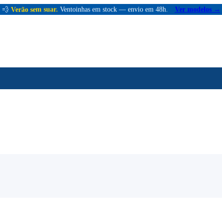
💨
Verão sem suar.
Ventoinhas em stock — envio em 48h.
Ver modelos →