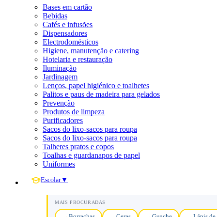
Bases em cartão
Bebidas
Cafés e infusões
Dispensadores
Electrodomésticos
Higiene, manutenção e catering
Hotelaria e restauração
Iluminação
Jardinagem
Lenços, papel higiénico e toalhetes
Palitos e paus de madeira para gelados
Prevenção
Produtos de limpeza
Purificadores
Sacos do lixo-sacos para roupa
Sacos do lixo-sacos para roupa
Talheres pratos e copos
Toalhas e guardanapos de papel
Uniformes
Escolar
▼
MAIS PROCURADAS
Borrachas
Ceras
Guache
Lápis de