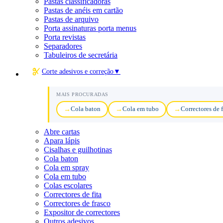
Pastas classificadoras
Pastas de anéis em cartão
Pastas de arquivo
Porta assinaturas porta menus
Porta revistas
Separadores
Tabuleiros de secretária
Corte adesivos e correção
▼
MAIS PROCURADAS
Cola baton
Cola em tubo
Correctores de f
Abre cartas
Apara lápis
Cisalhas e guilhotinas
Cola baton
Cola em spray
Cola em tubo
Colas escolares
Correctores de fita
Correctores de frasco
Expositor de correctores
Outros adesivos