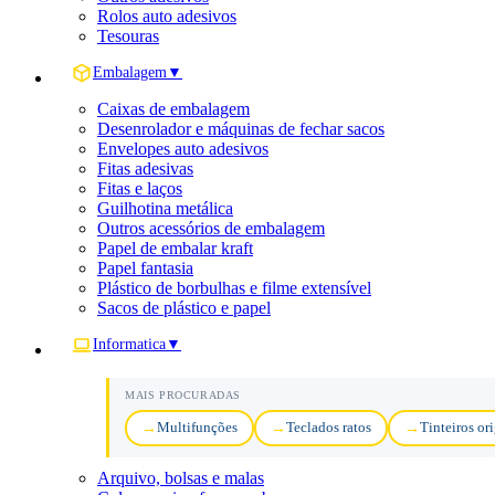
Rolos auto adesivos
Tesouras
Embalagem
▼
Caixas de embalagem
Desenrolador e máquinas de fechar sacos
Envelopes auto adesivos
Fitas adesivas
Fitas e laços
Guilhotina metálica
Outros acessórios de embalagem
Papel de embalar kraft
Papel fantasia
Plástico de borbulhas e filme extensível
Sacos de plástico e papel
Informatica
▼
MAIS PROCURADAS
Multifunções
Teclados ratos
Tinteiros or
Arquivo, bolsas e malas