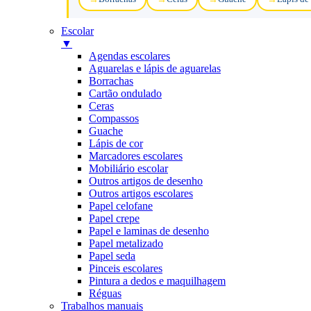
Escolar
▼
Agendas escolares
Aguarelas e lápis de aguarelas
Borrachas
Cartão ondulado
Ceras
Compassos
Guache
Lápis de cor
Marcadores escolares
Mobiliário escolar
Outros artigos de desenho
Outros artigos escolares
Papel celofane
Papel crepe
Papel e laminas de desenho
Papel metalizado
Papel seda
Pinceis escolares
Pintura a dedos e maquilhagem
Réguas
Trabalhos manuais