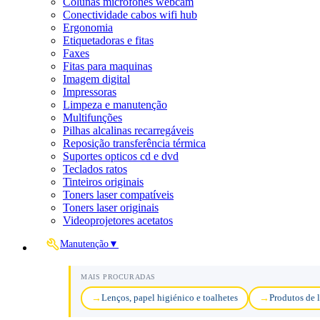
Colunas microfones webcam
Conectividade cabos wifi hub
Ergonomia
Etiquetadoras e fitas
Faxes
Fitas para maquinas
Imagem digital
Impressoras
Limpeza e manutenção
Multifunções
Pilhas alcalinas recarregáveis
Reposição transferência térmica
Suportes opticos cd e dvd
Teclados ratos
Tinteiros originais
Toners laser compatíveis
Toners laser originais
Videoprojetores acetatos
Manutenção
▼
MAIS PROCURADAS
Lenços, papel higiénico e toalhetes
Produtos de 