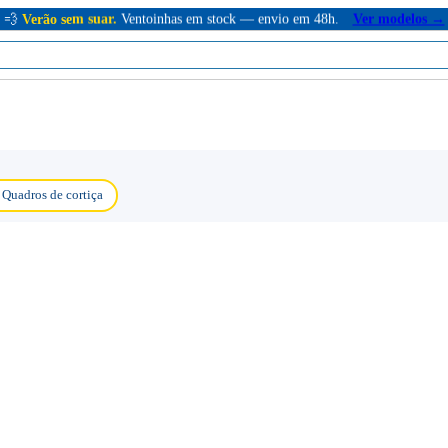
💨
Verão sem suar.
Ventoinhas em stock — envio em 48h.
Ver modelos →
Quadros de cortiça