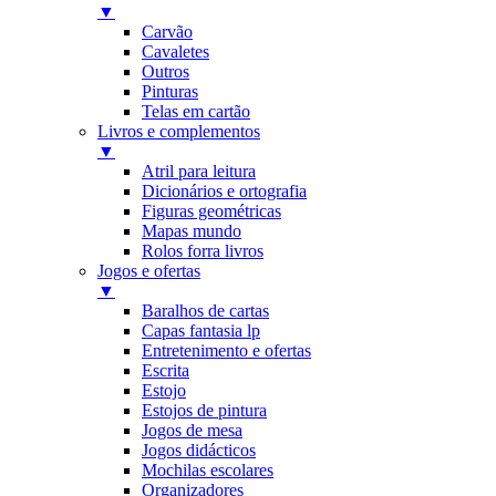
▼
Carvão
Cavaletes
Outros
Pinturas
Telas em cartão
Livros e complementos
▼
Atril para leitura
Dicionários e ortografia
Figuras geométricas
Mapas mundo
Rolos forra livros
Jogos e ofertas
▼
Baralhos de cartas
Capas fantasia lp
Entretenimento e ofertas
Escrita
Estojo
Estojos de pintura
Jogos de mesa
Jogos didácticos
Mochilas escolares
Organizadores