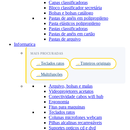
Capas classificadoras
Bloco classificador secretária
Bolsas e bolsas catálogo
Pastas de anéis em polipropileno
Pasta elásticos polipropileno
Pastas classificadoras
Pastas de anéis em cartão
Pastas de arquivo
Informatica
MAIS PROCURADAS
Teclados ratos
Tinteiros originais
Multifunções
Arquivo, bolsas e malas
Videoprojetores acetatos
Conectividade cabos wifi hub
Ergonomia
Fitas para maquinas
Teclados ratos
Colunas microfones webcam
Pilhas alcalinas recarregáveis
Suportes opticos cd e dvd