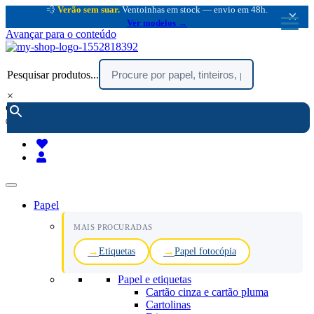
💨
Verão sem suar.
Ventoinhas em stock — envio em 48h.
×
Ver modelos →
Avançar para o conteúdo
Pesquisar produtos...
×
encomendar por telefone :
216 003 523
(chamada rede fixa nacional)
Papel
MAIS PROCURADAS
Etiquetas
Papel fotocópia
Papel e etiquetas
Cartão cinza e cartão pluma
Cartolinas