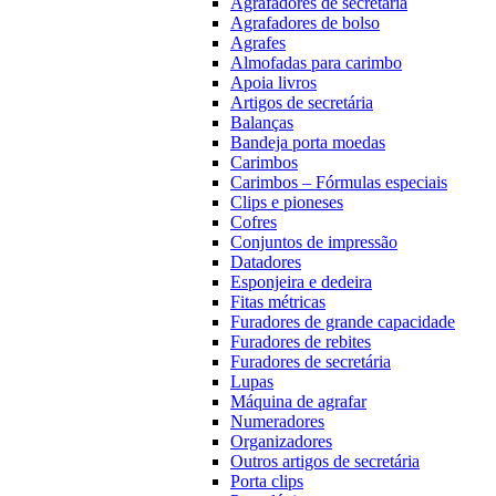
Agrafadores de secretária
Agrafadores de bolso
Agrafes
Almofadas para carimbo
Apoia livros
Artigos de secretária
Balanças
Bandeja porta moedas
Carimbos
Carimbos – Fórmulas especiais
Clips e pioneses
Cofres
Conjuntos de impressão
Datadores
Esponjeira e dedeira
Fitas métricas
Furadores de grande capacidade
Furadores de rebites
Furadores de secretária
Lupas
Máquina de agrafar
Numeradores
Organizadores
Outros artigos de secretária
Porta clips