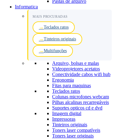
Pastas de arquivo
Informatica
MAIS PROCURADAS
Teclados ratos
Tinteiros originais
Multifunções
Arquivo, bolsas e malas
Videoprojetores acetatos
Conectividade cabos wifi hub
Ergonomia
Fitas para maquinas
Teclados ratos
Colunas microfones webcam
Pilhas alcalinas recarregáveis
Suportes opticos cd e dvd
Imagem digital
Impressoras
Tinteiros originais
Toners laser compatíveis
Toners laser originais