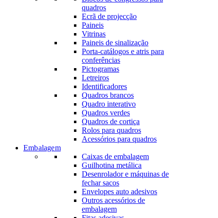
quadros
Ecrã de projecção
Paineis
Vitrinas
Paineis de sinalização
Porta-catálogos e atris para
conferências
Pictogramas
Letreiros
Identificadores
Quadros brancos
Quadro interativo
Quadros verdes
Quadros de cortiça
Rolos para quadros
Acessórios para quadros
Embalagem
Caixas de embalagem
Guilhotina metálica
Desenrolador e máquinas de
fechar sacos
Envelopes auto adesivos
Outros acessórios de
embalagem
Fitas adesivas