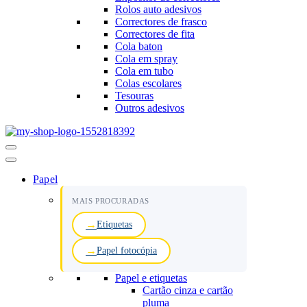
Rolos auto adesivos
Correctores de frasco
Correctores de fita
Cola baton
Cola em spray
Cola em tubo
Colas escolares
Tesouras
Outros adesivos
Menu
de
navegação
Papel
MAIS PROCURADAS
Etiquetas
Papel fotocópia
Papel e etiquetas
Cartão cinza e cartão
pluma