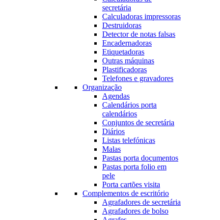
secretária
Calculadoras impressoras
Destruidoras
Detector de notas falsas
Encadernadoras
Etiquetadoras
Outras máquinas
Plastificadoras
Telefones e gravadores
Organização
Agendas
Calendários porta
calendários
Conjuntos de secretária
Diários
Listas telefónicas
Malas
Pastas porta documentos
Pastas porta folio em
pele
Porta cartões visita
Complementos de escritório
Agrafadores de secretária
Agrafadores de bolso
Agrafes