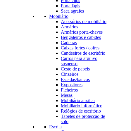
Porta clips
Porta lápis
Saca agrafes
Mobiliário
Acessórios de mobiliário
Armários
Armários porta-chaves
Bengaleiros e cabides
Cadeiras
Caixas fortes / cofres
Candeeiros de escritório
Carros para arquivo
suspenso
Cesto de papéis
Cinzeiros
Escadas/bancos
Expositores
Ficheiros
Mesas
Mobiliário auxiliar
Mobiliário informático
Relógios de escritório
Tapetes de protecção de
solo
Escrita