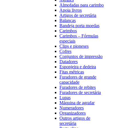
Almofadas para carimbo
Apoia livros
Artigos de secretária
Balanças
Bandeja porta moedas
Carimbos
Carimbos – Fórmulas
especiais
Clips e pioneses
Cofres
Conjuntos de impressão
Datadores
Esponjeira e dedeira
Fitas métricas
Furadores de grande
capacidade
Furadores de rebites
Furadores de secretária
Lupas
Máquina de agrafar
Numeradores
Organizadores
Outros artigos de
secretária