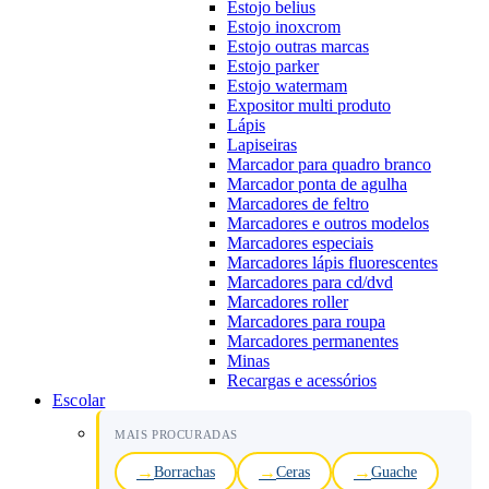
Estojo belius
Estojo inoxcrom
Estojo outras marcas
Estojo parker
Estojo watermam
Expositor multi produto
Lápis
Lapiseiras
Marcador para quadro branco
Marcador ponta de agulha
Marcadores de feltro
Marcadores e outros modelos
Marcadores especiais
Marcadores lápis fluorescentes
Marcadores para cd/dvd
Marcadores roller
Marcadores para roupa
Marcadores permanentes
Minas
Recargas e acessórios
Escolar
MAIS PROCURADAS
Borrachas
Ceras
Guache