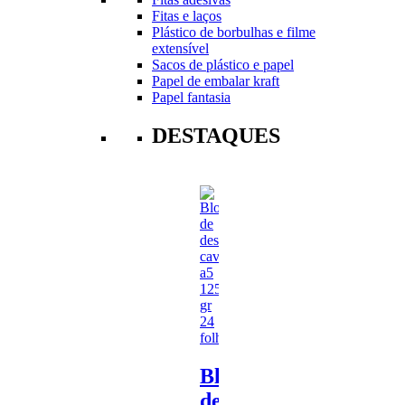
Fitas e laços
Plástico de borbulhas e filme
extensível
Sacos de plástico e papel
Papel de embalar kraft
Papel fantasia
DESTAQUES
Bloco
de