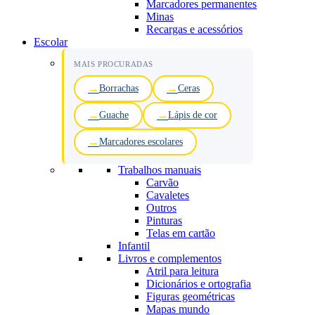
Marcadores permanentes
Minas
Recargas e acessórios
Escolar
MAIS PROCURADAS
Borrachas
Ceras
Guache
Lápis de cor
Marcadores escolares
Trabalhos manuais
Carvão
Cavaletes
Outros
Pinturas
Telas em cartão
Infantil
Livros e complementos
Atril para leitura
Dicionários e ortografia
Figuras geométricas
Mapas mundo