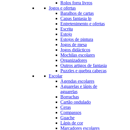
Rolos forra livros
Jogos e ofertas
Baralhos de cartas
Capas fantasia lp
Entretenimento e ofertas
Escrita
Estojo
Estojos de pintura
Jogos de mesa
Jogos didácticos
Mochilas escolares
Organizadores
Outros artigos de fantasia
Puzzles e quebra cabeças
Escolar
Agendas escolares
Aguarelas e lápis de
aguarelas
Borrachas
Cartão ondulado
Ceras
Compassos
Guache
Lápis de cor
Marcadores escolares