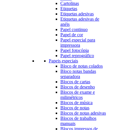
Cartolinas
Etiquetas
Etiquetas adesivas
Etiquetas adesivas de
anéis
Papel continuo
Papel de cor
Papel especial para
impressora
Papel fotocópia
Papel reprográfico
Papeis especiais
Bloco de notas colados
Bloco notas bandas
separadora
Blocos de cartas
Blocos de desenho
Blocos de exame e
milimétricos
Blocos de música
Blocos de notas
Blocos de notas adesivas
Blocos de trabalhos
manuais
Blocos impressos de