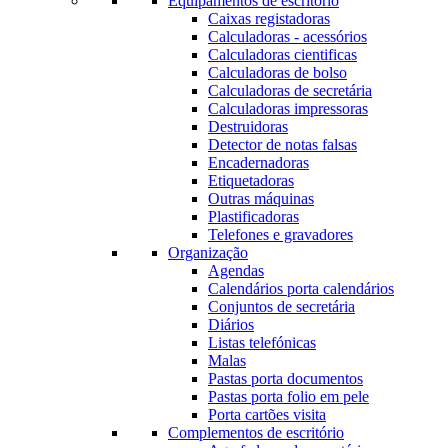
Equipamentos de escritório
Caixas registadoras
Calculadoras - acessórios
Calculadoras cientificas
Calculadoras de bolso
Calculadoras de secretária
Calculadoras impressoras
Destruidoras
Detector de notas falsas
Encadernadoras
Etiquetadoras
Outras máquinas
Plastificadoras
Telefones e gravadores
Organização
Agendas
Calendários porta calendários
Conjuntos de secretária
Diários
Listas telefónicas
Malas
Pastas porta documentos
Pastas porta folio em pele
Porta cartões visita
Complementos de escritório