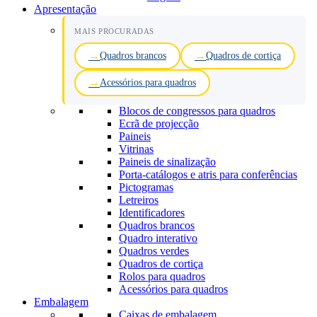
Apresentação
MAIS PROCURADAS
Quadros brancos
Quadros de cortiça
Acessórios para quadros
Blocos de congressos para quadros
Ecrã de projecção
Paineis
Vitrinas
Paineis de sinalização
Porta-catálogos e atris para conferências
Pictogramas
Letreiros
Identificadores
Quadros brancos
Quadro interativo
Quadros verdes
Quadros de cortiça
Rolos para quadros
Acessórios para quadros
Embalagem
Caixas de embalagem