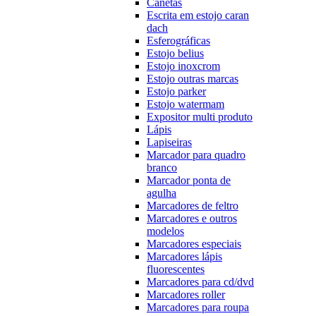
Canetas
Escrita em estojo caran
dach
Esferográficas
Estojo belius
Estojo inoxcrom
Estojo outras marcas
Estojo parker
Estojo watermam
Expositor multi produto
Lápis
Lapiseiras
Marcador para quadro
branco
Marcador ponta de
agulha
Marcadores de feltro
Marcadores e outros
modelos
Marcadores especiais
Marcadores lápis
fluorescentes
Marcadores para cd/dvd
Marcadores roller
Marcadores para roupa