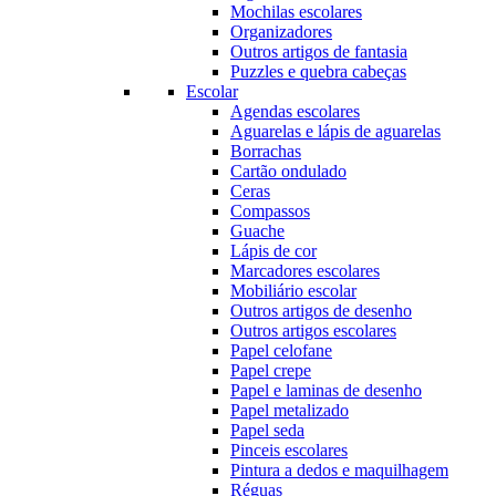
Mochilas escolares
Organizadores
Outros artigos de fantasia
Puzzles e quebra cabeças
Escolar
Agendas escolares
Aguarelas e lápis de aguarelas
Borrachas
Cartão ondulado
Ceras
Compassos
Guache
Lápis de cor
Marcadores escolares
Mobiliário escolar
Outros artigos de desenho
Outros artigos escolares
Papel celofane
Papel crepe
Papel e laminas de desenho
Papel metalizado
Papel seda
Pinceis escolares
Pintura a dedos e maquilhagem
Réguas