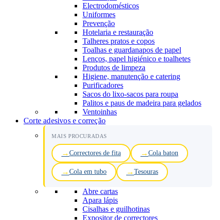
Electrodomésticos
Uniformes
Prevenção
Hotelaria e restauração
Talheres pratos e copos
Toalhas e guardanapos de papel
Lenços, papel higiénico e toalhetes
Produtos de limpeza
Higiene, manutenção e catering
Purificadores
Sacos do lixo-sacos para roupa
Palitos e paus de madeira para gelados
Ventoinhas
Corte adesivos e correção
MAIS PROCURADAS
Correctores de fita
Cola baton
Cola em tubo
Tesouras
Abre cartas
Apara lápis
Cisalhas e guilhotinas
Expositor de correctores