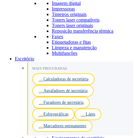
Imagem digital
Impressoras
Tinteiros originais
Toners laser compatíveis
Toners laser originais
Reposição transferência térmica
Faxes
Etiquetadoras e fitas
Limpeza e manutenção
Multifunções
Escritório
MAIS PROCURADAS
Calculadoras de secretária
Agrafadores de secretária
Furadores de secretária
Esferográficas
Lápis
Marcadores permanentes