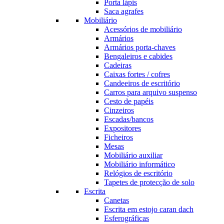
Porta lápis
Saca agrafes
Mobiliário
Acessórios de mobiliário
Armários
Armários porta-chaves
Bengaleiros e cabides
Cadeiras
Caixas fortes / cofres
Candeeiros de escritório
Carros para arquivo suspenso
Cesto de papéis
Cinzeiros
Escadas/bancos
Expositores
Ficheiros
Mesas
Mobiliário auxiliar
Mobiliário informático
Relógios de escritório
Tapetes de protecção de solo
Escrita
Canetas
Escrita em estojo caran dach
Esferográficas