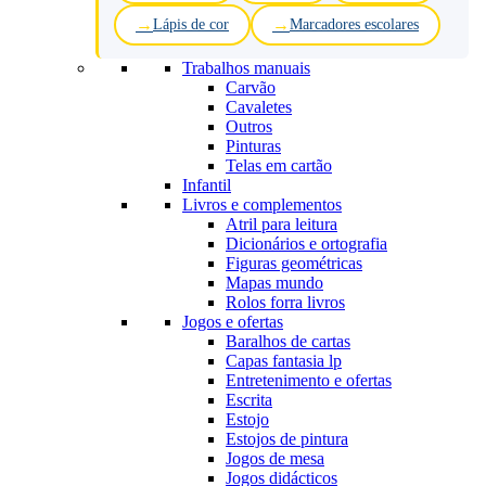
Lápis de cor
Marcadores escolares
Trabalhos manuais
Carvão
Cavaletes
Outros
Pinturas
Telas em cartão
Infantil
Livros e complementos
Atril para leitura
Dicionários e ortografia
Figuras geométricas
Mapas mundo
Rolos forra livros
Jogos e ofertas
Baralhos de cartas
Capas fantasia lp
Entretenimento e ofertas
Escrita
Estojo
Estojos de pintura
Jogos de mesa
Jogos didácticos