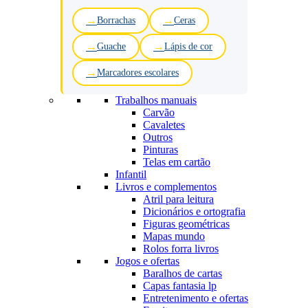
Borrachas
Ceras
Guache
Lápis de cor
Marcadores escolares
Trabalhos manuais
Carvão
Cavaletes
Outros
Pinturas
Telas em cartão
Infantil
Livros e complementos
Atril para leitura
Dicionários e ortografia
Figuras geométricas
Mapas mundo
Rolos forra livros
Jogos e ofertas
Baralhos de cartas
Capas fantasia lp
Entretenimento e ofertas