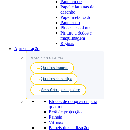
Papel crepe
Papel e laminas de
desenho
Papel metalizado
Papel seda
Pinceis escolares
Pintura a dedos e
maquilhagem
Réguas
Apresentação
MAIS PROCURADAS
Quadros brancos
Quadros de cortiça
Acessórios para quadros
Blocos de congressos para
quadros
Ecrã de projecção
Paineis
Vitrinas
Paineis de sinalização