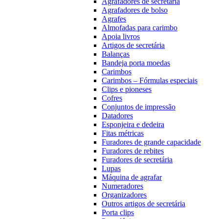
Agrafadores de secretária
Agrafadores de bolso
Agrafes
Almofadas para carimbo
Apoia livros
Artigos de secretária
Balanças
Bandeja porta moedas
Carimbos
Carimbos – Fórmulas especiais
Clips e pioneses
Cofres
Conjuntos de impressão
Datadores
Esponjeira e dedeira
Fitas métricas
Furadores de grande capacidade
Furadores de rebites
Furadores de secretária
Lupas
Máquina de agrafar
Numeradores
Organizadores
Outros artigos de secretária
Porta clips