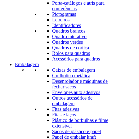
Porta-catálogos e atris para
conferências
Pictogramas
Letreiros
Identificadores
Quadros brancos
Quadro interativo
Quadros verdes
Quadros de cortiça
Rolos para quadros
Acessórios para quadros
Embalagem
Caixas de embalagem
Guilhotina metálica
Desenrolador e máquinas de
fechar sacos
Envelopes auto adesivos
Outros acessórios de
embalagem
Fitas adesivas
Fitas e laços
Plástico de borbulhas e filme
extensível
Sacos de plástico e papel
Papel de embalar kraft