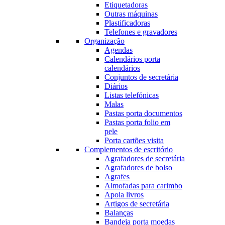
Etiquetadoras
Outras máquinas
Plastificadoras
Telefones e gravadores
Organização
Agendas
Calendários porta
calendários
Conjuntos de secretária
Diários
Listas telefónicas
Malas
Pastas porta documentos
Pastas porta folio em
pele
Porta cartões visita
Complementos de escritório
Agrafadores de secretária
Agrafadores de bolso
Agrafes
Almofadas para carimbo
Apoia livros
Artigos de secretária
Balanças
Bandeja porta moedas