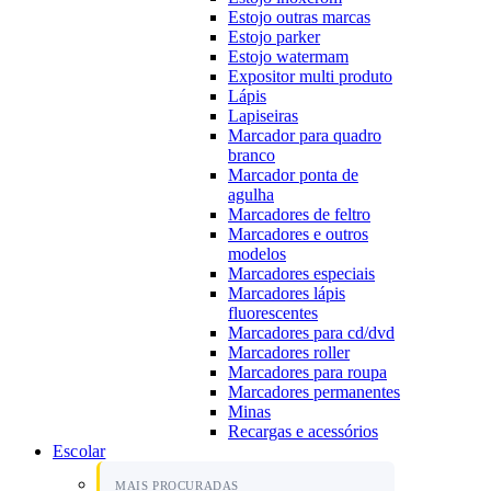
Estojo outras marcas
Estojo parker
Estojo watermam
Expositor multi produto
Lápis
Lapiseiras
Marcador para quadro
branco
Marcador ponta de
agulha
Marcadores de feltro
Marcadores e outros
modelos
Marcadores especiais
Marcadores lápis
fluorescentes
Marcadores para cd/dvd
Marcadores roller
Marcadores para roupa
Marcadores permanentes
Minas
Recargas e acessórios
Escolar
MAIS PROCURADAS