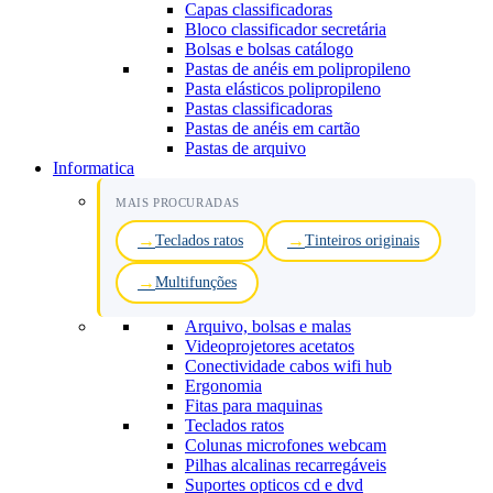
Capas classificadoras
Bloco classificador secretária
Bolsas e bolsas catálogo
Pastas de anéis em polipropileno
Pasta elásticos polipropileno
Pastas classificadoras
Pastas de anéis em cartão
Pastas de arquivo
Informatica
MAIS PROCURADAS
Teclados ratos
Tinteiros originais
Multifunções
Arquivo, bolsas e malas
Videoprojetores acetatos
Conectividade cabos wifi hub
Ergonomia
Fitas para maquinas
Teclados ratos
Colunas microfones webcam
Pilhas alcalinas recarregáveis
Suportes opticos cd e dvd