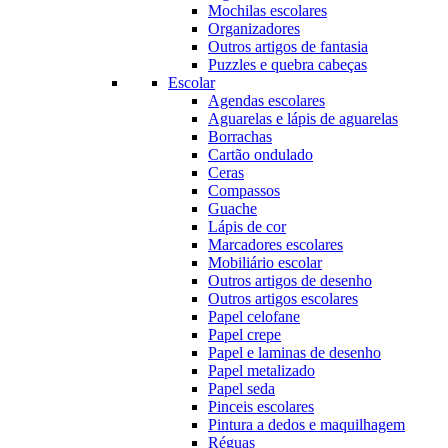
Mochilas escolares
Organizadores
Outros artigos de fantasia
Puzzles e quebra cabeças
Escolar
Agendas escolares
Aguarelas e lápis de aguarelas
Borrachas
Cartão ondulado
Ceras
Compassos
Guache
Lápis de cor
Marcadores escolares
Mobiliário escolar
Outros artigos de desenho
Outros artigos escolares
Papel celofane
Papel crepe
Papel e laminas de desenho
Papel metalizado
Papel seda
Pinceis escolares
Pintura a dedos e maquilhagem
Réguas