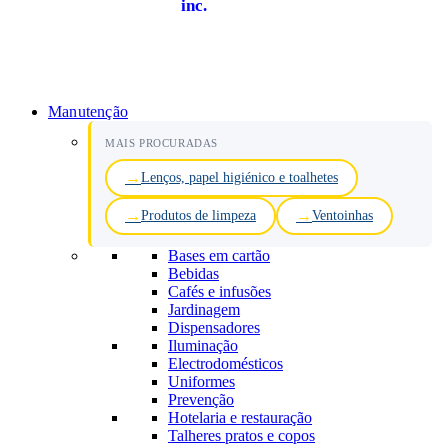
inc.
Manutenção
MAIS PROCURADAS
Lenços, papel higiénico e toalhetes
Produtos de limpeza
Ventoinhas
Bases em cartão
Bebidas
Cafés e infusões
Jardinagem
Dispensadores
Iluminação
Electrodomésticos
Uniformes
Prevenção
Hotelaria e restauração
Talheres pratos e copos