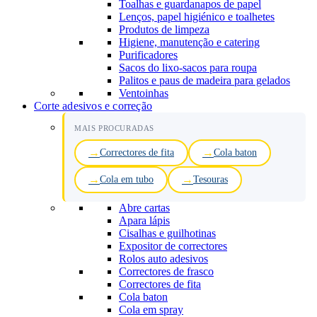
Toalhas e guardanapos de papel
Lenços, papel higiénico e toalhetes
Produtos de limpeza
Higiene, manutenção e catering
Purificadores
Sacos do lixo-sacos para roupa
Palitos e paus de madeira para gelados
Ventoinhas
Corte adesivos e correção
MAIS PROCURADAS
Correctores de fita
Cola baton
Cola em tubo
Tesouras
Abre cartas
Apara lápis
Cisalhas e guilhotinas
Expositor de correctores
Rolos auto adesivos
Correctores de frasco
Correctores de fita
Cola baton
Cola em spray