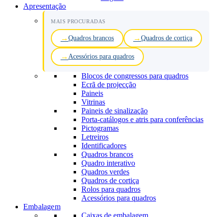
Apresentação
MAIS PROCURADAS
Quadros brancos
Quadros de cortiça
Acessórios para quadros
Blocos de congressos para quadros
Ecrã de projecção
Paineis
Vitrinas
Paineis de sinalização
Porta-catálogos e atris para conferências
Pictogramas
Letreiros
Identificadores
Quadros brancos
Quadro interativo
Quadros verdes
Quadros de cortiça
Rolos para quadros
Acessórios para quadros
Embalagem
Caixas de embalagem