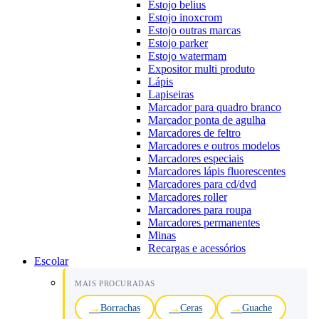
Estojo belius
Estojo inoxcrom
Estojo outras marcas
Estojo parker
Estojo watermam
Expositor multi produto
Lápis
Lapiseiras
Marcador para quadro branco
Marcador ponta de agulha
Marcadores de feltro
Marcadores e outros modelos
Marcadores especiais
Marcadores lápis fluorescentes
Marcadores para cd/dvd
Marcadores roller
Marcadores para roupa
Marcadores permanentes
Minas
Recargas e acessórios
Escolar
MAIS PROCURADAS
Borrachas
Ceras
Guache