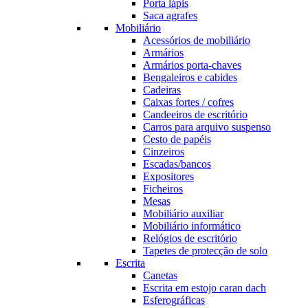
Porta lápis
Saca agrafes
Mobiliário
Acessórios de mobiliário
Armários
Armários porta-chaves
Bengaleiros e cabides
Cadeiras
Caixas fortes / cofres
Candeeiros de escritório
Carros para arquivo suspenso
Cesto de papéis
Cinzeiros
Escadas/bancos
Expositores
Ficheiros
Mesas
Mobiliário auxiliar
Mobiliário informático
Relógios de escritório
Tapetes de protecção de solo
Escrita
Canetas
Escrita em estojo caran dach
Esferográficas