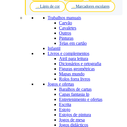
Lápis de cor
Marcadores escolares
Trabalhos manuais
Carvão
Cavaletes
Outros
Pinturas
Telas em cartão
Infantil
Livros e complementos
Atril para leitura
Dicionários e ortografia
Figuras geométricas
Mapas mundo
Rolos forra livros
Jogos e ofertas
Baralhos de cartas
Capas fantasia lp
Entretenimento e ofertas
Escrita
Estojo
Estojos de pintura
Jogos de mesa
Jogos didácticos