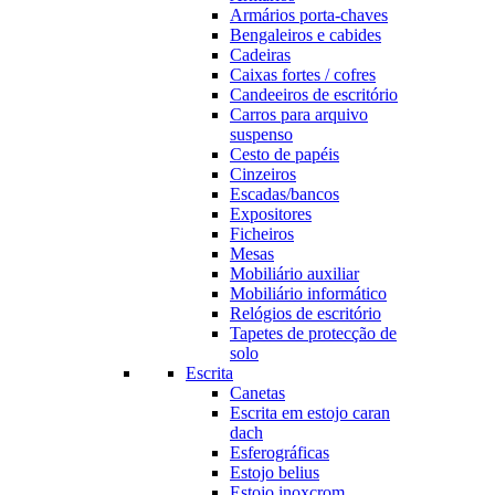
Armários porta-chaves
Bengaleiros e cabides
Cadeiras
Caixas fortes / cofres
Candeeiros de escritório
Carros para arquivo
suspenso
Cesto de papéis
Cinzeiros
Escadas/bancos
Expositores
Ficheiros
Mesas
Mobiliário auxiliar
Mobiliário informático
Relógios de escritório
Tapetes de protecção de
solo
Escrita
Canetas
Escrita em estojo caran
dach
Esferográficas
Estojo belius
Estojo inoxcrom