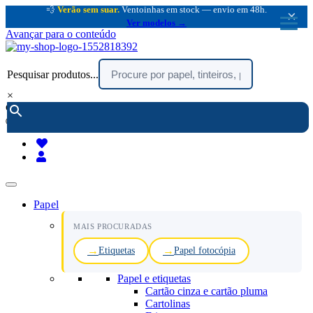
💨
Verão sem suar.
Ventoinhas em stock — envio em 48h.
×
Ver modelos →
Avançar para o conteúdo
Pesquisar produtos...
×
encomendar por telefone :
216 003 523
(chamada rede fixa nacional)
Papel
MAIS PROCURADAS
Etiquetas
Papel fotocópia
Papel e etiquetas
Cartão cinza e cartão pluma
Cartolinas