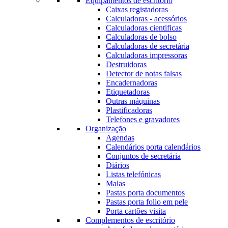
Equipamentos de escritório
Caixas registadoras
Calculadoras - acessórios
Calculadoras cientificas
Calculadoras de bolso
Calculadoras de secretária
Calculadoras impressoras
Destruidoras
Detector de notas falsas
Encadernadoras
Etiquetadoras
Outras máquinas
Plastificadoras
Telefones e gravadores
Organização
Agendas
Calendários porta calendários
Conjuntos de secretária
Diários
Listas telefónicas
Malas
Pastas porta documentos
Pastas porta folio em pele
Porta cartões visita
Complementos de escritório