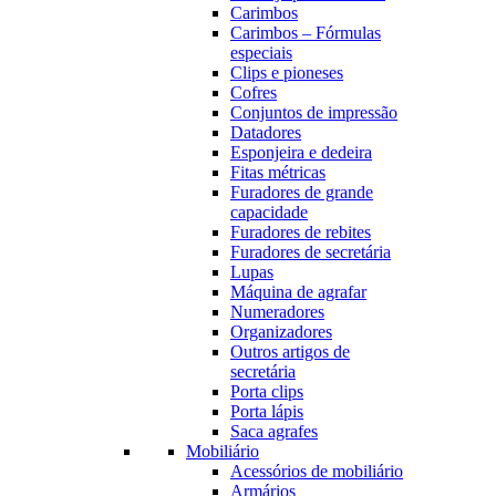
Carimbos
Carimbos – Fórmulas
especiais
Clips e pioneses
Cofres
Conjuntos de impressão
Datadores
Esponjeira e dedeira
Fitas métricas
Furadores de grande
capacidade
Furadores de rebites
Furadores de secretária
Lupas
Máquina de agrafar
Numeradores
Organizadores
Outros artigos de
secretária
Porta clips
Porta lápis
Saca agrafes
Mobiliário
Acessórios de mobiliário
Armários