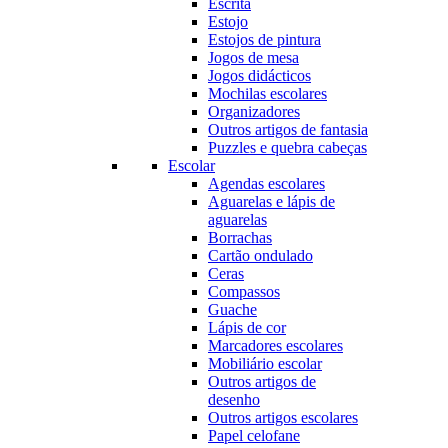
Escrita
Estojo
Estojos de pintura
Jogos de mesa
Jogos didácticos
Mochilas escolares
Organizadores
Outros artigos de fantasia
Puzzles e quebra cabeças
Escolar
Agendas escolares
Aguarelas e lápis de
aguarelas
Borrachas
Cartão ondulado
Ceras
Compassos
Guache
Lápis de cor
Marcadores escolares
Mobiliário escolar
Outros artigos de
desenho
Outros artigos escolares
Papel celofane