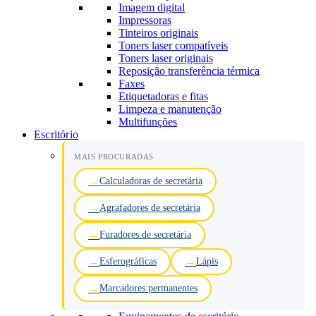
Imagem digital
Impressoras
Tinteiros originais
Toners laser compatíveis
Toners laser originais
Reposição transferência térmica
Faxes
Etiquetadoras e fitas
Limpeza e manutenção
Multifunções
Escritório
MAIS PROCURADAS
Calculadoras de secretária
Agrafadores de secretária
Furadores de secretária
Esferográficas
Lápis
Marcadores permanentes