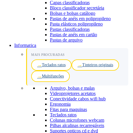
Capas classificadoras
Bloco classificador secretária
Bolsas e bolsas catálogo
Pastas de anéis em polipropileno
Pasta elásticos polipropileno
Pastas classificadoras
Pastas de anéis em cartão
Pastas de arquivo
Informatica
MAIS PROCURADAS
Teclados ratos
Tinteiros originais
Multifunções
Arquivo, bolsas e malas
Videoprojetores acetatos
Conectividade cabos wifi hub
Ergonomia
Fitas para maquinas
Teclados ratos
Colunas microfones webcam
Pilhas alcalinas recarregáveis
Suportes opticos cd e dvd