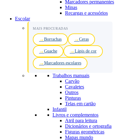
Marcadores permanentes
Minas
Recargas e acessórios
Escolar
MAIS PROCURADAS
Borrachas
Ceras
Guache
Lápis de cor
Marcadores escolares
Trabalhos manuais
Carvão
Cavaletes
Outros
Pinturas
Telas em cartão
Infantil
Livros e complementos
Atril para leitura
Dicionários e ortografia
Figuras geométricas
Mapas mundo