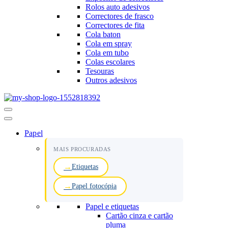
Rolos auto adesivos
Correctores de frasco
Correctores de fita
Cola baton
Cola em spray
Cola em tubo
Colas escolares
Tesouras
Outros adesivos
Menu
de
navegação
Papel
MAIS PROCURADAS
Etiquetas
Papel fotocópia
Papel e etiquetas
Cartão cinza e cartão
pluma