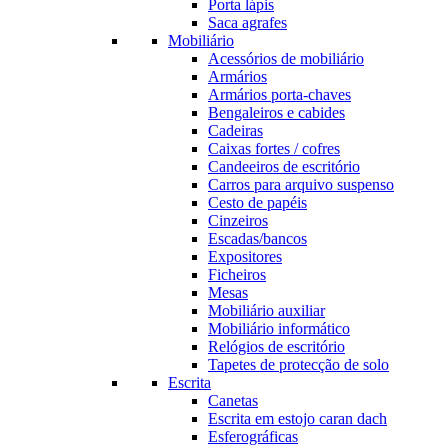
Porta lápis
Saca agrafes
Mobiliário
Acessórios de mobiliário
Armários
Armários porta-chaves
Bengaleiros e cabides
Cadeiras
Caixas fortes / cofres
Candeeiros de escritório
Carros para arquivo suspenso
Cesto de papéis
Cinzeiros
Escadas/bancos
Expositores
Ficheiros
Mesas
Mobiliário auxiliar
Mobiliário informático
Relógios de escritório
Tapetes de protecção de solo
Escrita
Canetas
Escrita em estojo caran dach
Esferográficas