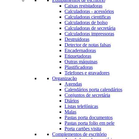
Equipamentos de escritório
Caixas registadoras
Calculadoras - acessórios
Calculadoras cientificas
Calculadoras de bolso
Calculadoras de secretária
Calculadoras impressoras
Destruidoras
Detector de notas falsas
Encadernadoras
Etiquetadoras
Outras máquinas
Plastificadoras
Telefones e gravadores
Organização
Agendas
Calendários porta calendários
Conjuntos de secretária
Diários
Listas telefónicas
Malas
Pastas porta documentos
Pastas porta folio em pele
Porta cartões visita
Complementos de escritório