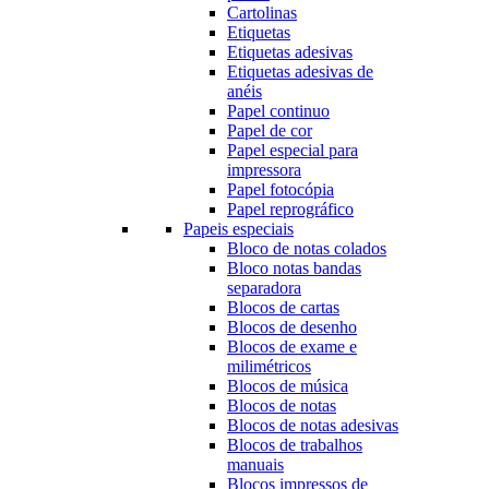
Cartolinas
Etiquetas
Etiquetas adesivas
Etiquetas adesivas de
anéis
Papel continuo
Papel de cor
Papel especial para
impressora
Papel fotocópia
Papel reprográfico
Papeis especiais
Bloco de notas colados
Bloco notas bandas
separadora
Blocos de cartas
Blocos de desenho
Blocos de exame e
milimétricos
Blocos de música
Blocos de notas
Blocos de notas adesivas
Blocos de trabalhos
manuais
Blocos impressos de