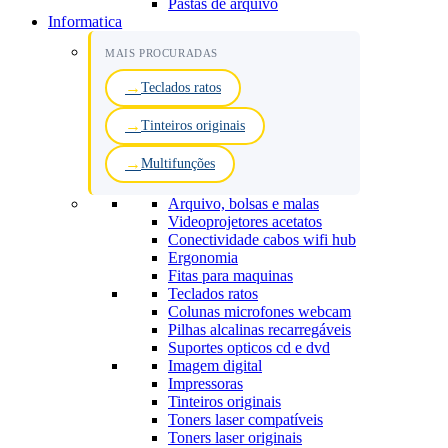
Pastas de arquivo
Informatica
MAIS PROCURADAS
Teclados ratos
Tinteiros originais
Multifunções
Arquivo, bolsas e malas
Videoprojetores acetatos
Conectividade cabos wifi hub
Ergonomia
Fitas para maquinas
Teclados ratos
Colunas microfones webcam
Pilhas alcalinas recarregáveis
Suportes opticos cd e dvd
Imagem digital
Impressoras
Tinteiros originais
Toners laser compatíveis
Toners laser originais