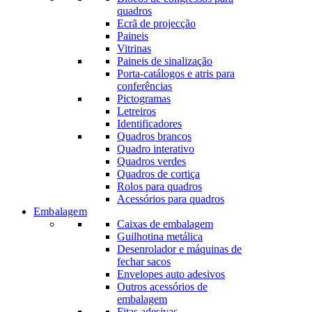
quadros
Ecrã de projecção
Paineis
Vitrinas
Paineis de sinalização
Porta-catálogos e atris para
conferências
Pictogramas
Letreiros
Identificadores
Quadros brancos
Quadro interativo
Quadros verdes
Quadros de cortiça
Rolos para quadros
Acessórios para quadros
Embalagem
Caixas de embalagem
Guilhotina metálica
Desenrolador e máquinas de
fechar sacos
Envelopes auto adesivos
Outros acessórios de
embalagem
Fitas adesivas