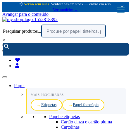
💨
Verão sem suar.
Ventoinhas em stock — envio em 48h.
×
Ver modelos →
Avançar para o conteúdo
Pesquisar produtos...
×
encomendar por telefone :
216 003 523
(chamada rede fixa nacional)
Papel
MAIS PROCURADAS
Etiquetas
Papel fotocópia
Papel e etiquetas
Cartão cinza e cartão pluma
Cartolinas