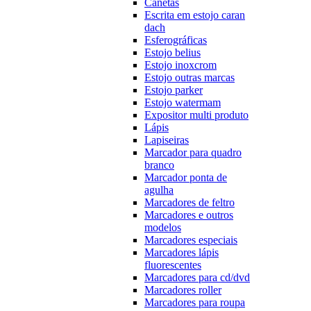
Canetas
Escrita em estojo caran
dach
Esferográficas
Estojo belius
Estojo inoxcrom
Estojo outras marcas
Estojo parker
Estojo watermam
Expositor multi produto
Lápis
Lapiseiras
Marcador para quadro
branco
Marcador ponta de
agulha
Marcadores de feltro
Marcadores e outros
modelos
Marcadores especiais
Marcadores lápis
fluorescentes
Marcadores para cd/dvd
Marcadores roller
Marcadores para roupa