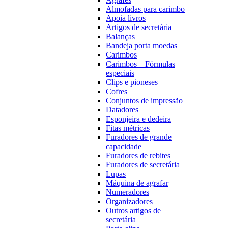
Almofadas para carimbo
Apoia livros
Artigos de secretária
Balanças
Bandeja porta moedas
Carimbos
Carimbos – Fórmulas
especiais
Clips e pioneses
Cofres
Conjuntos de impressão
Datadores
Esponjeira e dedeira
Fitas métricas
Furadores de grande
capacidade
Furadores de rebites
Furadores de secretária
Lupas
Máquina de agrafar
Numeradores
Organizadores
Outros artigos de
secretária