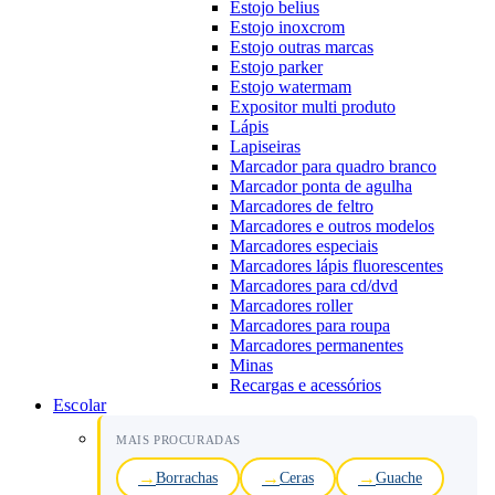
Estojo belius
Estojo inoxcrom
Estojo outras marcas
Estojo parker
Estojo watermam
Expositor multi produto
Lápis
Lapiseiras
Marcador para quadro branco
Marcador ponta de agulha
Marcadores de feltro
Marcadores e outros modelos
Marcadores especiais
Marcadores lápis fluorescentes
Marcadores para cd/dvd
Marcadores roller
Marcadores para roupa
Marcadores permanentes
Minas
Recargas e acessórios
Escolar
MAIS PROCURADAS
Borrachas
Ceras
Guache