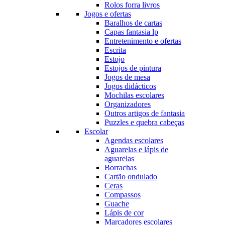
Rolos forra livros
Jogos e ofertas
Baralhos de cartas
Capas fantasia lp
Entretenimento e ofertas
Escrita
Estojo
Estojos de pintura
Jogos de mesa
Jogos didácticos
Mochilas escolares
Organizadores
Outros artigos de fantasia
Puzzles e quebra cabeças
Escolar
Agendas escolares
Aguarelas e lápis de
aguarelas
Borrachas
Cartão ondulado
Ceras
Compassos
Guache
Lápis de cor
Marcadores escolares