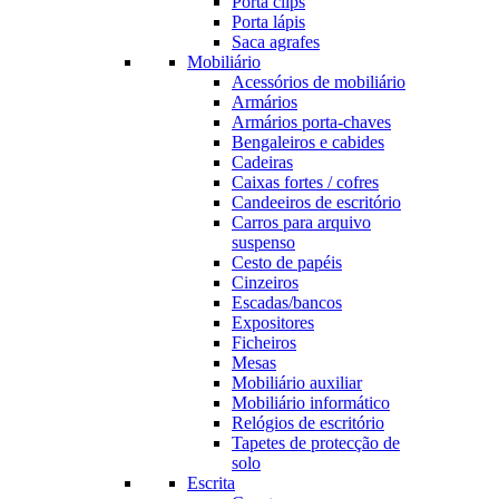
Porta clips
Porta lápis
Saca agrafes
Mobiliário
Acessórios de mobiliário
Armários
Armários porta-chaves
Bengaleiros e cabides
Cadeiras
Caixas fortes / cofres
Candeeiros de escritório
Carros para arquivo
suspenso
Cesto de papéis
Cinzeiros
Escadas/bancos
Expositores
Ficheiros
Mesas
Mobiliário auxiliar
Mobiliário informático
Relógios de escritório
Tapetes de protecção de
solo
Escrita