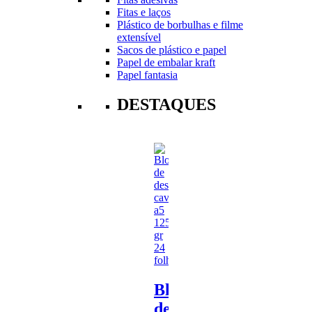
Fitas e laços
Plástico de borbulhas e filme
extensível
Sacos de plástico e papel
Papel de embalar kraft
Papel fantasia
DESTAQUES
Bloco
de