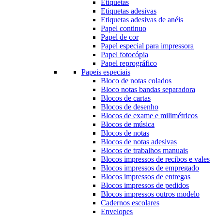
Etiquetas
Etiquetas adesivas
Etiquetas adesivas de anéis
Papel continuo
Papel de cor
Papel especial para impressora
Papel fotocópia
Papel reprográfico
Papeis especiais
Bloco de notas colados
Bloco notas bandas separadora
Blocos de cartas
Blocos de desenho
Blocos de exame e milimétricos
Blocos de música
Blocos de notas
Blocos de notas adesivas
Blocos de trabalhos manuais
Blocos impressos de recibos e vales
Blocos impressos de empregado
Blocos impressos de entregas
Blocos impressos de pedidos
Blocos impressos outros modelo
Cadernos escolares
Envelopes