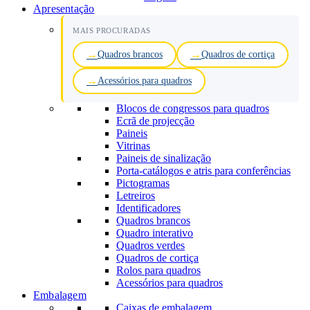
Apresentação
MAIS PROCURADAS
Quadros brancos
Quadros de cortiça
Acessórios para quadros
Blocos de congressos para quadros
Ecrã de projecção
Paineis
Vitrinas
Paineis de sinalização
Porta-catálogos e atris para conferências
Pictogramas
Letreiros
Identificadores
Quadros brancos
Quadro interativo
Quadros verdes
Quadros de cortiça
Rolos para quadros
Acessórios para quadros
Embalagem
Caixas de embalagem