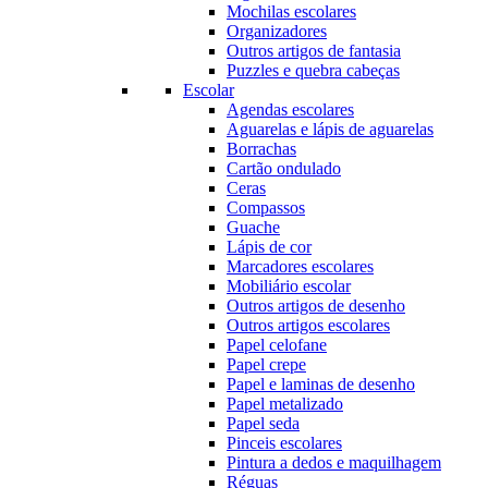
Mochilas escolares
Organizadores
Outros artigos de fantasia
Puzzles e quebra cabeças
Escolar
Agendas escolares
Aguarelas e lápis de aguarelas
Borrachas
Cartão ondulado
Ceras
Compassos
Guache
Lápis de cor
Marcadores escolares
Mobiliário escolar
Outros artigos de desenho
Outros artigos escolares
Papel celofane
Papel crepe
Papel e laminas de desenho
Papel metalizado
Papel seda
Pinceis escolares
Pintura a dedos e maquilhagem
Réguas