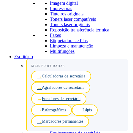
Imagem digital
Impressoras
Tinteiros originais
Toners laser compatíveis
Toners laser originais
Reposição transferência térmica
Faxes
Etiquetadoras e fitas
Limpeza e manutenção
Multifunções
Escritório
MAIS PROCURADAS
Calculadoras de secretária
Agrafadores de secretária
Furadores de secretária
Esferográficas
Lápis
Marcadores permanentes