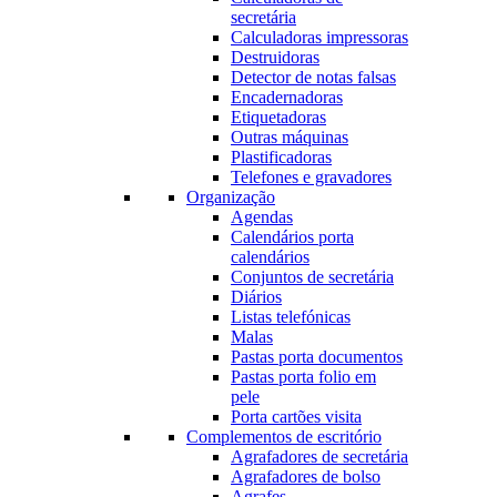
secretária
Calculadoras impressoras
Destruidoras
Detector de notas falsas
Encadernadoras
Etiquetadoras
Outras máquinas
Plastificadoras
Telefones e gravadores
Organização
Agendas
Calendários porta
calendários
Conjuntos de secretária
Diários
Listas telefónicas
Malas
Pastas porta documentos
Pastas porta folio em
pele
Porta cartões visita
Complementos de escritório
Agrafadores de secretária
Agrafadores de bolso
Agrafes