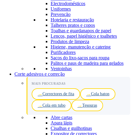
Electrodomésticos
Uniformes
Prevenção
Hotelaria e restauração
Talheres pratos e copos
Toalhas e guardanapos de papel
Lenços, papel higiénico e toalhetes
Produtos de limpeza
Higiene, manutenção e catering
Purificadores
Sacos do lixo-sacos para roupa
Palitos e paus de madeira para gelados
Ventoinhas
Corte adesivos e correção
MAIS PROCURADAS
Correctores de fita
Cola baton
Cola em tubo
Tesouras
Abre cartas
Apara lápis
Cisalhas e guilhotinas
Expositor de correctores