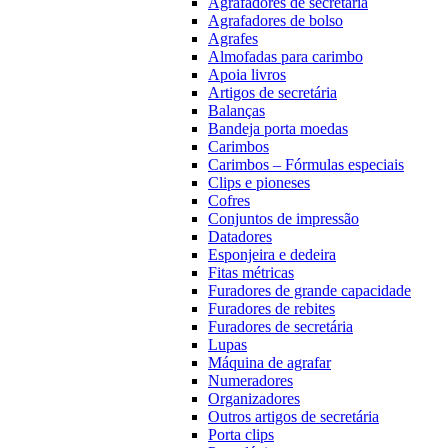
Agrafadores de secretária
Agrafadores de bolso
Agrafes
Almofadas para carimbo
Apoia livros
Artigos de secretária
Balanças
Bandeja porta moedas
Carimbos
Carimbos – Fórmulas especiais
Clips e pioneses
Cofres
Conjuntos de impressão
Datadores
Esponjeira e dedeira
Fitas métricas
Furadores de grande capacidade
Furadores de rebites
Furadores de secretária
Lupas
Máquina de agrafar
Numeradores
Organizadores
Outros artigos de secretária
Porta clips