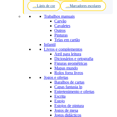
Lápis de cor
Marcadores escolares
Trabalhos manuais
Carvão
Cavaletes
Outros
Pinturas
Telas em cartão
Infantil
Livros e complementos
Atril para leitura
Dicionários e ortografia
Figuras geométricas
Mapas mundo
Rolos forra livros
Jogos e ofertas
Baralhos de cartas
Capas fantasia lp
Entretenimento e ofertas
Escrita
Estojo
Estojos de pintura
Jogos de mesa
Jogos didácticos