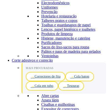
Electrodomésticos
Uniformes
Prevenção
Hotelaria e restauração
Talheres pratos e copos
Toalhas e guardanapos de papel
Lenços, papel higiénico e toalhetes
Produtos de limpeza
Higiene, manutenção e catering
Purificadores
Sacos do lixo-sacos para roupa
Palitos e paus de madeira para gelados
Ventoinhas
Corte adesivos e correção
MAIS PROCURADAS
Correctores de fita
Cola baton
Cola em tubo
Tesouras
Abre cartas
Apara lápis
Cisalhas e guilhotinas
Expositor de correctores