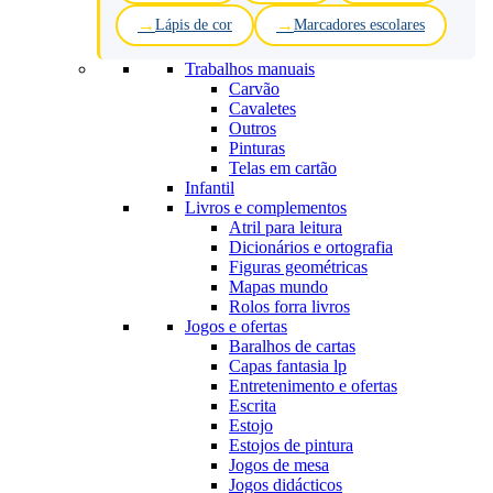
Lápis de cor
Marcadores escolares
Trabalhos manuais
Carvão
Cavaletes
Outros
Pinturas
Telas em cartão
Infantil
Livros e complementos
Atril para leitura
Dicionários e ortografia
Figuras geométricas
Mapas mundo
Rolos forra livros
Jogos e ofertas
Baralhos de cartas
Capas fantasia lp
Entretenimento e ofertas
Escrita
Estojo
Estojos de pintura
Jogos de mesa
Jogos didácticos