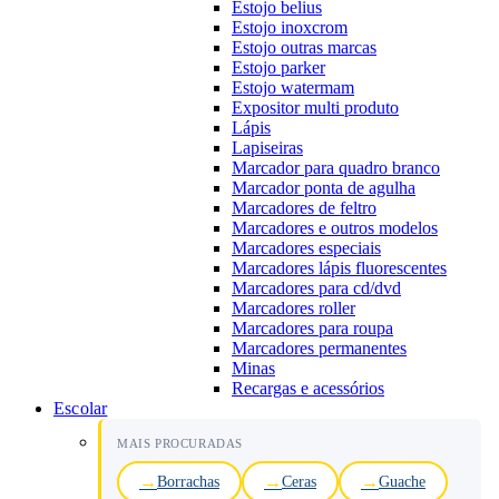
Estojo belius
Estojo inoxcrom
Estojo outras marcas
Estojo parker
Estojo watermam
Expositor multi produto
Lápis
Lapiseiras
Marcador para quadro branco
Marcador ponta de agulha
Marcadores de feltro
Marcadores e outros modelos
Marcadores especiais
Marcadores lápis fluorescentes
Marcadores para cd/dvd
Marcadores roller
Marcadores para roupa
Marcadores permanentes
Minas
Recargas e acessórios
Escolar
MAIS PROCURADAS
Borrachas
Ceras
Guache