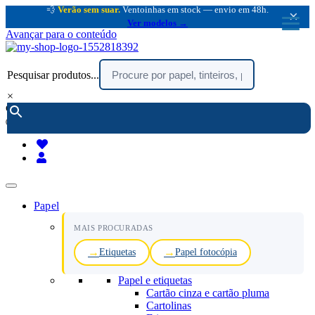
💨
Verão sem suar.
Ventoinhas em stock — envio em 48h.
×
Ver modelos →
Avançar para o conteúdo
Pesquisar produtos...
×
encomendar por telefone :
216 003 523
(chamada rede fixa nacional)
Papel
MAIS PROCURADAS
Etiquetas
Papel fotocópia
Papel e etiquetas
Cartão cinza e cartão pluma
Cartolinas