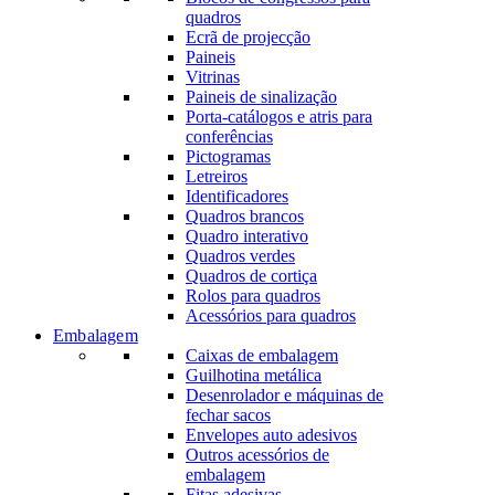
quadros
Ecrã de projecção
Paineis
Vitrinas
Paineis de sinalização
Porta-catálogos e atris para
conferências
Pictogramas
Letreiros
Identificadores
Quadros brancos
Quadro interativo
Quadros verdes
Quadros de cortiça
Rolos para quadros
Acessórios para quadros
Embalagem
Caixas de embalagem
Guilhotina metálica
Desenrolador e máquinas de
fechar sacos
Envelopes auto adesivos
Outros acessórios de
embalagem
Fitas adesivas