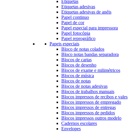
Etiquetas
Etiquetas adesivas
Etiquetas adesivas de anéis
Papel continuo
Papel de cor
Papel especial para impressora
Papel fotocópia
Papel reprográfico
Papeis especiais
Bloco de notas colados
Bloco notas bandas separadora
Blocos de cartas
Blocos de desenho
Blocos de exame e milimétricos
Blocos de música
Blocos de notas
Blocos de notas adesivas
Blocos de trabalhos manuais
Blocos impressos de recibos e vales
Blocos impressos de empregado
Blocos impressos de entregas
Blocos impressos de pedidos
Blocos impressos outros modelo
Cadernos escolares
Envelopes