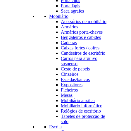
Porta clips
Porta lápis
Saca agrafes
Mobiliário
Acessórios de mobiliário
Armários
Armários porta-chaves
Bengaleiros e cabides
Cadeiras
Caixas fortes / cofres
Candeeiros de escritório
Carros para arquivo
suspenso
Cesto de papéis
Cinzeiros
Escadas/bancos
Expositores
Ficheiros
Mesas
Mobiliário auxiliar
Mobiliário informático
Relógios de escritório
Tapetes de protecção de
solo
Escrita