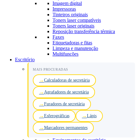
Imagem digital
Impressoras
Tinteiros originais
Toners laser compatíveis
Toners laser originais
Reposição transferência térmica
Faxes
Etiquetadoras e fitas
Limpeza e manutenção
Multifunções
Escritório
MAIS PROCURADAS
Calculadoras de secretária
Agrafadores de secretária
Furadores de secretária
Esferográficas
Lápis
Marcadores permanentes