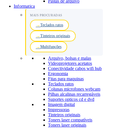
Pastas de arquivo
Informatica
MAIS PROCURADAS
Teclados ratos
Tinteiros originais
Multifunções
Arquivo, bolsas e malas
Videoprojetores acetatos
Conectividade cabos wifi hub
Ergonomia
Fitas para maquinas
Teclados ratos
Colunas microfones webcam
Pilhas alcalinas recarregáveis
Suportes opticos cd e dvd
Imagem digital
Impressoras
Tinteiros originais
Toners laser compatíveis
Toners laser originais