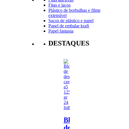
Fitas e laços
Plástico de borbulhas e filme
extensível
Sacos de plástico e papel
Papel de embalar kraft
Papel fantasia
DESTAQUES
Bloco
de