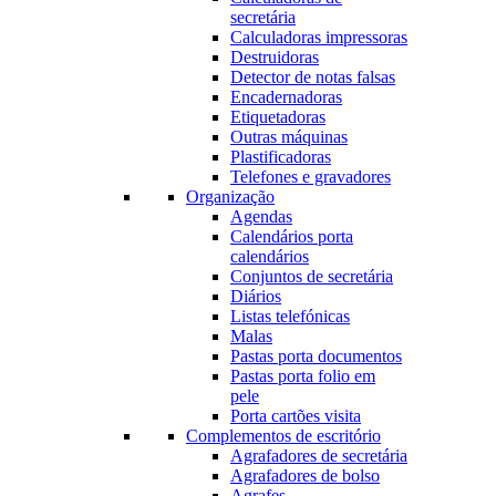
secretária
Calculadoras impressoras
Destruidoras
Detector de notas falsas
Encadernadoras
Etiquetadoras
Outras máquinas
Plastificadoras
Telefones e gravadores
Organização
Agendas
Calendários porta
calendários
Conjuntos de secretária
Diários
Listas telefónicas
Malas
Pastas porta documentos
Pastas porta folio em
pele
Porta cartões visita
Complementos de escritório
Agrafadores de secretária
Agrafadores de bolso
Agrafes