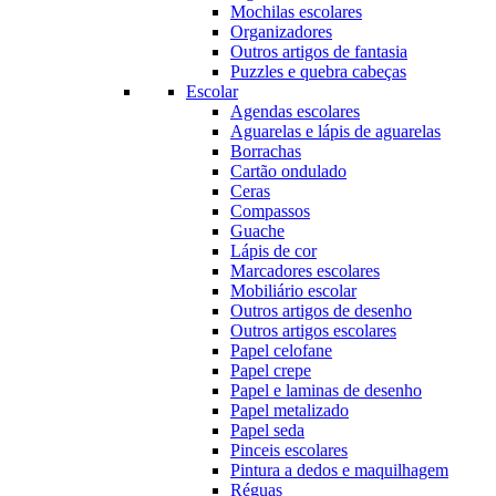
Mochilas escolares
Organizadores
Outros artigos de fantasia
Puzzles e quebra cabeças
Escolar
Agendas escolares
Aguarelas e lápis de aguarelas
Borrachas
Cartão ondulado
Ceras
Compassos
Guache
Lápis de cor
Marcadores escolares
Mobiliário escolar
Outros artigos de desenho
Outros artigos escolares
Papel celofane
Papel crepe
Papel e laminas de desenho
Papel metalizado
Papel seda
Pinceis escolares
Pintura a dedos e maquilhagem
Réguas