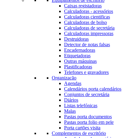
Equipamentos de escritório
Caixas registadoras
Calculadoras - acessórios
Calculadoras cientificas
Calculadoras de bolso
Calculadoras de secretária
Calculadoras impressoras
Destruidoras
Detector de notas falsas
Encadernadoras
Etiquetadoras
Outras máquinas
Plastificadoras
Telefones e gravadores
Organização
Agendas
Calendários porta calendários
Conjuntos de secretária
Diários
Listas telefónicas
Malas
Pastas porta documentos
Pastas porta folio em pele
Porta cartões visita
Complementos de escritório