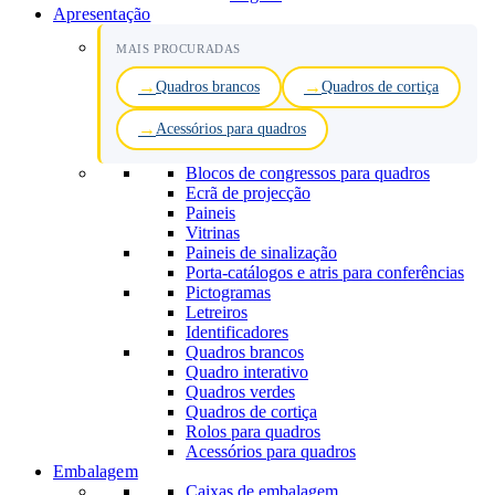
Apresentação
MAIS PROCURADAS
Quadros brancos
Quadros de cortiça
Acessórios para quadros
Blocos de congressos para quadros
Ecrã de projecção
Paineis
Vitrinas
Paineis de sinalização
Porta-catálogos e atris para conferências
Pictogramas
Letreiros
Identificadores
Quadros brancos
Quadro interativo
Quadros verdes
Quadros de cortiça
Rolos para quadros
Acessórios para quadros
Embalagem
Caixas de embalagem