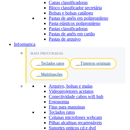
Capas classificadoras
Bloco classificador secretária
Bolsas e bolsas catálogo
Pastas de anéis em polipropileno
Pasta elásticos polipropileno
Pastas classificadoras
Pastas de anéis em cartão
Pastas de arquivo
Informatica
MAIS PROCURADAS
Teclados ratos
Tinteiros originais
Multifunções
Arquivo, bolsas e malas
Videoprojetores acetatos
Conectividade cabos wifi hub
Ergonomia
Fitas para maquinas
Teclados ratos
Colunas microfones webcam
Pilhas alcalinas recarregáveis
Suportes opticos cd e dvd