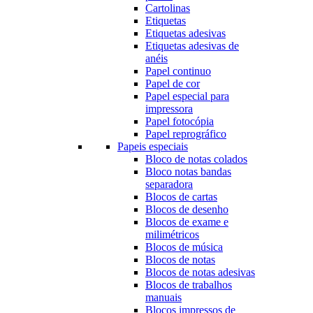
Cartolinas
Etiquetas
Etiquetas adesivas
Etiquetas adesivas de
anéis
Papel continuo
Papel de cor
Papel especial para
impressora
Papel fotocópia
Papel reprográfico
Papeis especiais
Bloco de notas colados
Bloco notas bandas
separadora
Blocos de cartas
Blocos de desenho
Blocos de exame e
milimétricos
Blocos de música
Blocos de notas
Blocos de notas adesivas
Blocos de trabalhos
manuais
Blocos impressos de