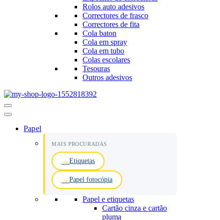
Rolos auto adesivos
Correctores de frasco
Correctores de fita
Cola baton
Cola em spray
Cola em tubo
Colas escolares
Tesouras
Outros adesivos
Menu
de
navegação
Papel
MAIS PROCURADAS
Etiquetas
Papel fotocópia
Papel e etiquetas
Cartão cinza e cartão
pluma