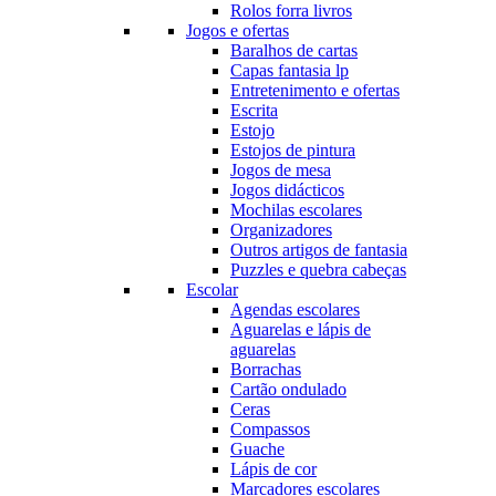
Rolos forra livros
Jogos e ofertas
Baralhos de cartas
Capas fantasia lp
Entretenimento e ofertas
Escrita
Estojo
Estojos de pintura
Jogos de mesa
Jogos didácticos
Mochilas escolares
Organizadores
Outros artigos de fantasia
Puzzles e quebra cabeças
Escolar
Agendas escolares
Aguarelas e lápis de
aguarelas
Borrachas
Cartão ondulado
Ceras
Compassos
Guache
Lápis de cor
Marcadores escolares