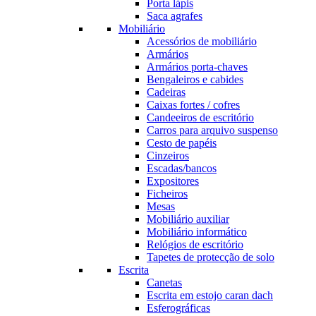
Porta lápis
Saca agrafes
Mobiliário
Acessórios de mobiliário
Armários
Armários porta-chaves
Bengaleiros e cabides
Cadeiras
Caixas fortes / cofres
Candeeiros de escritório
Carros para arquivo suspenso
Cesto de papéis
Cinzeiros
Escadas/bancos
Expositores
Ficheiros
Mesas
Mobiliário auxiliar
Mobiliário informático
Relógios de escritório
Tapetes de protecção de solo
Escrita
Canetas
Escrita em estojo caran dach
Esferográficas