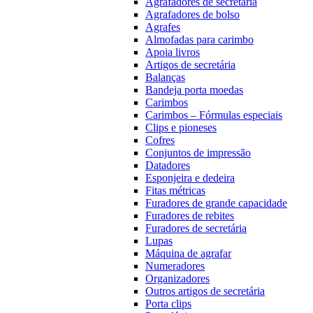
Agrafadores de secretária
Agrafadores de bolso
Agrafes
Almofadas para carimbo
Apoia livros
Artigos de secretária
Balanças
Bandeja porta moedas
Carimbos
Carimbos – Fórmulas especiais
Clips e pioneses
Cofres
Conjuntos de impressão
Datadores
Esponjeira e dedeira
Fitas métricas
Furadores de grande capacidade
Furadores de rebites
Furadores de secretária
Lupas
Máquina de agrafar
Numeradores
Organizadores
Outros artigos de secretária
Porta clips