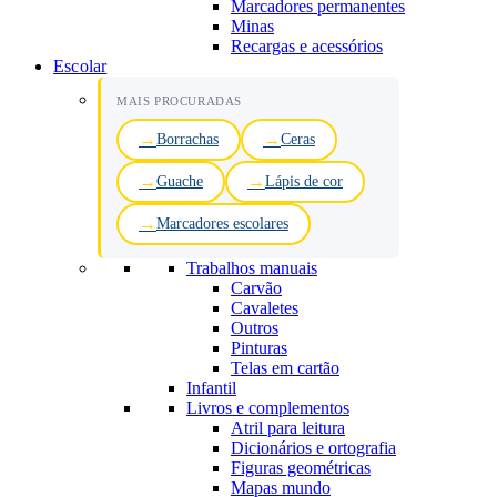
Marcadores permanentes
Minas
Recargas e acessórios
Escolar
MAIS PROCURADAS
Borrachas
Ceras
Guache
Lápis de cor
Marcadores escolares
Trabalhos manuais
Carvão
Cavaletes
Outros
Pinturas
Telas em cartão
Infantil
Livros e complementos
Atril para leitura
Dicionários e ortografia
Figuras geométricas
Mapas mundo