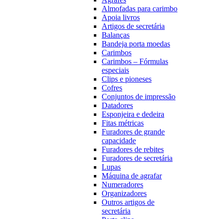
Almofadas para carimbo
Apoia livros
Artigos de secretária
Balanças
Bandeja porta moedas
Carimbos
Carimbos – Fórmulas
especiais
Clips e pioneses
Cofres
Conjuntos de impressão
Datadores
Esponjeira e dedeira
Fitas métricas
Furadores de grande
capacidade
Furadores de rebites
Furadores de secretária
Lupas
Máquina de agrafar
Numeradores
Organizadores
Outros artigos de
secretária