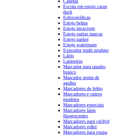
Canetas
Escrita em estojo caran
dach
Esferográficas
Estojo belius
Estojo inoxcrom
Estojo outras marcas
Estojo parker
Estojo watermam
Expositor multi produto
Lápis
Lapiseiras
Marcador para quadro
branco
Marcador ponta de
agulha
Marcadores de feltro
Marcadores e outros
modelos
Marcadores especiais
Marcadores lápis
fluorescentes
Marcadores para cd/dvd
Marcadores roller
Marcadores para roupa