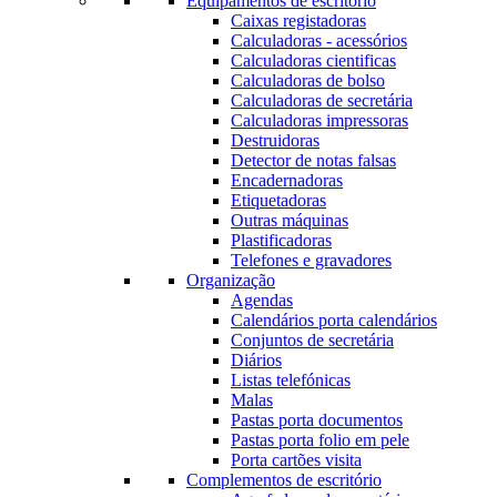
Equipamentos de escritório
Caixas registadoras
Calculadoras - acessórios
Calculadoras cientificas
Calculadoras de bolso
Calculadoras de secretária
Calculadoras impressoras
Destruidoras
Detector de notas falsas
Encadernadoras
Etiquetadoras
Outras máquinas
Plastificadoras
Telefones e gravadores
Organização
Agendas
Calendários porta calendários
Conjuntos de secretária
Diários
Listas telefónicas
Malas
Pastas porta documentos
Pastas porta folio em pele
Porta cartões visita
Complementos de escritório