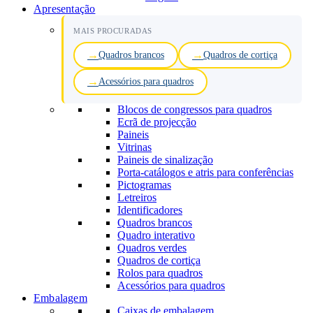
Apresentação
MAIS PROCURADAS
Quadros brancos
Quadros de cortiça
Acessórios para quadros
Blocos de congressos para quadros
Ecrã de projecção
Paineis
Vitrinas
Paineis de sinalização
Porta-catálogos e atris para conferências
Pictogramas
Letreiros
Identificadores
Quadros brancos
Quadro interativo
Quadros verdes
Quadros de cortiça
Rolos para quadros
Acessórios para quadros
Embalagem
Caixas de embalagem