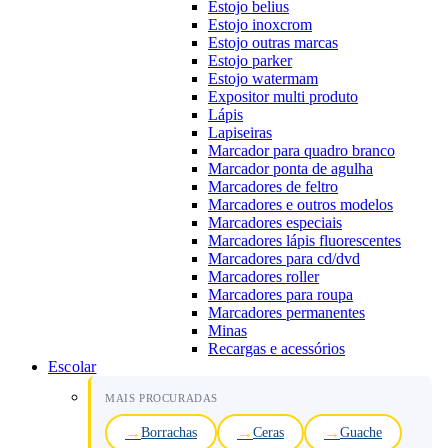
Estojo belius
Estojo inoxcrom
Estojo outras marcas
Estojo parker
Estojo watermam
Expositor multi produto
Lápis
Lapiseiras
Marcador para quadro branco
Marcador ponta de agulha
Marcadores de feltro
Marcadores e outros modelos
Marcadores especiais
Marcadores lápis fluorescentes
Marcadores para cd/dvd
Marcadores roller
Marcadores para roupa
Marcadores permanentes
Minas
Recargas e acessórios
Escolar
MAIS PROCURADAS
Borrachas
Ceras
Guache