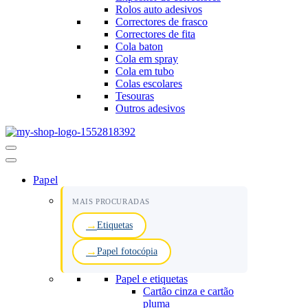
Rolos auto adesivos
Correctores de frasco
Correctores de fita
Cola baton
Cola em spray
Cola em tubo
Colas escolares
Tesouras
Outros adesivos
Menu
de
navegação
Papel
MAIS PROCURADAS
Etiquetas
Papel fotocópia
Papel e etiquetas
Cartão cinza e cartão
pluma