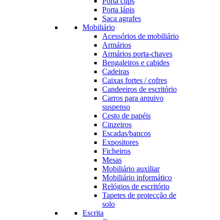
Porta clips
Porta lápis
Saca agrafes
Mobiliário
Acessórios de mobiliário
Armários
Armários porta-chaves
Bengaleiros e cabides
Cadeiras
Caixas fortes / cofres
Candeeiros de escritório
Carros para arquivo
suspenso
Cesto de papéis
Cinzeiros
Escadas/bancos
Expositores
Ficheiros
Mesas
Mobiliário auxiliar
Mobiliário informático
Relógios de escritório
Tapetes de protecção de
solo
Escrita