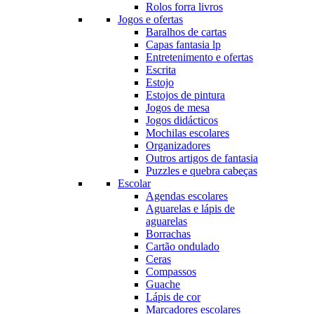
Rolos forra livros
Jogos e ofertas
Baralhos de cartas
Capas fantasia lp
Entretenimento e ofertas
Escrita
Estojo
Estojos de pintura
Jogos de mesa
Jogos didácticos
Mochilas escolares
Organizadores
Outros artigos de fantasia
Puzzles e quebra cabeças
Escolar
Agendas escolares
Aguarelas e lápis de
aguarelas
Borrachas
Cartão ondulado
Ceras
Compassos
Guache
Lápis de cor
Marcadores escolares