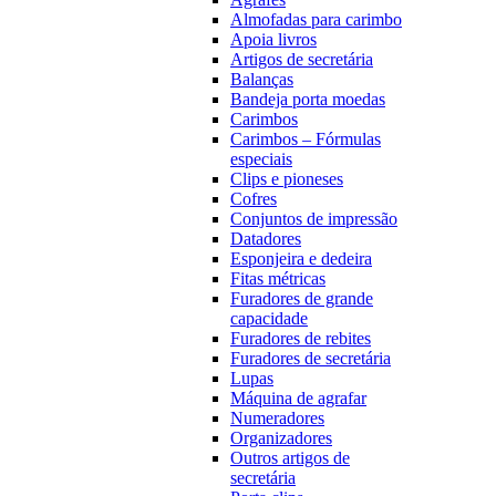
Almofadas para carimbo
Apoia livros
Artigos de secretária
Balanças
Bandeja porta moedas
Carimbos
Carimbos – Fórmulas
especiais
Clips e pioneses
Cofres
Conjuntos de impressão
Datadores
Esponjeira e dedeira
Fitas métricas
Furadores de grande
capacidade
Furadores de rebites
Furadores de secretária
Lupas
Máquina de agrafar
Numeradores
Organizadores
Outros artigos de
secretária