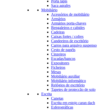
Porta lápis
Saca agrafes
Mobiliário
Acessórios de mobiliário
Armários
Armários porta-chaves
Bengaleiros e cabides
Cadeiras
Caixas fortes / cofres
Candeeiros de escritório
Carros para arquivo suspenso
Cesto de papéis
Cinzeiros
Escadas/bancos
Expositores
Ficheiros
Mesas
Mobiliário auxiliar
Mobiliário informático
Relógios de escritório
Tapetes de protecção de solo
Escrita
Canetas
Escrita em estojo caran dach
Esferográficas