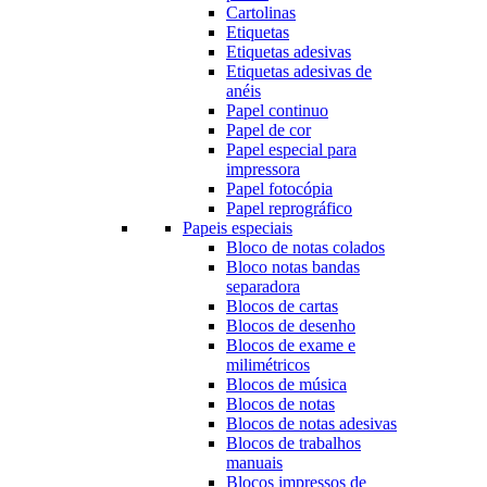
Cartolinas
Etiquetas
Etiquetas adesivas
Etiquetas adesivas de
anéis
Papel continuo
Papel de cor
Papel especial para
impressora
Papel fotocópia
Papel reprográfico
Papeis especiais
Bloco de notas colados
Bloco notas bandas
separadora
Blocos de cartas
Blocos de desenho
Blocos de exame e
milimétricos
Blocos de música
Blocos de notas
Blocos de notas adesivas
Blocos de trabalhos
manuais
Blocos impressos de