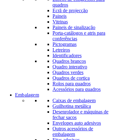
quadros
Ecrã de projecção
Paineis
Vitrinas
Paineis de sinalização
Porta-catálogos e atris para
conferências
Pictogramas
Letreiros
Identificadores
Quadros brancos
Quadro interativo
Quadros verdes
Quadros de cortiça
Rolos para quadros
Acessórios para quadros
Embalagem
Caixas de embalagem
Guilhotina metálica
Desenrolador e máquinas de
fechar sacos
Envelopes auto adesivos
Outros acessórios de
embalagem
Fitas adesivas