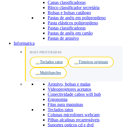
Capas classificadoras
Bloco classificador secretária
Bolsas e bolsas catálogo
Pastas de anéis em polipropileno
Pasta elásticos polipropileno
Pastas classificadoras
Pastas de anéis em cartão
Pastas de arquivo
Informatica
MAIS PROCURADAS
Teclados ratos
Tinteiros originais
Multifunções
Arquivo, bolsas e malas
Videoprojetores acetatos
Conectividade cabos wifi hub
Ergonomia
Fitas para maquinas
Teclados ratos
Colunas microfones webcam
Pilhas alcalinas recarregáveis
Suportes opticos cd e dvd