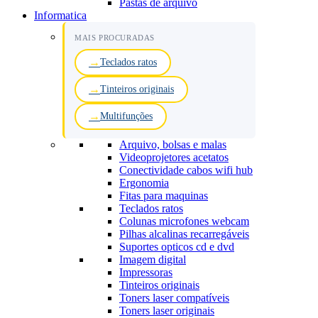
Pastas de arquivo
Informatica
MAIS PROCURADAS
Teclados ratos
Tinteiros originais
Multifunções
Arquivo, bolsas e malas
Videoprojetores acetatos
Conectividade cabos wifi hub
Ergonomia
Fitas para maquinas
Teclados ratos
Colunas microfones webcam
Pilhas alcalinas recarregáveis
Suportes opticos cd e dvd
Imagem digital
Impressoras
Tinteiros originais
Toners laser compatíveis
Toners laser originais