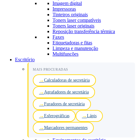
Imagem digital
Impressoras
Tinteiros originais
Toners laser compatíveis
Toners laser originais
Reposição transferência térmica
Faxes
Etiquetadoras e fitas
Limpeza e manutenção
Multifunções
Escritório
MAIS PROCURADAS
Calculadoras de secretária
Agrafadores de secretária
Furadores de secretária
Esferográficas
Lápis
Marcadores permanentes