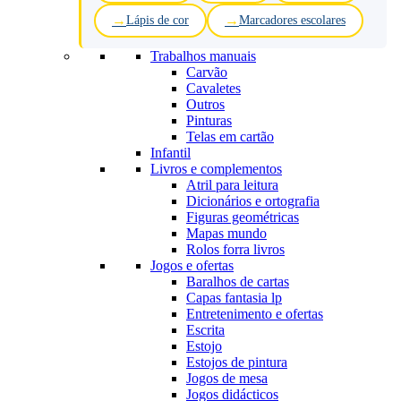
Lápis de cor
Marcadores escolares
Trabalhos manuais
Carvão
Cavaletes
Outros
Pinturas
Telas em cartão
Infantil
Livros e complementos
Atril para leitura
Dicionários e ortografia
Figuras geométricas
Mapas mundo
Rolos forra livros
Jogos e ofertas
Baralhos de cartas
Capas fantasia lp
Entretenimento e ofertas
Escrita
Estojo
Estojos de pintura
Jogos de mesa
Jogos didácticos