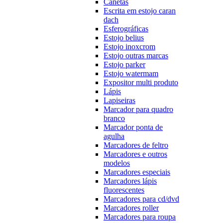
Canetas
Escrita em estojo caran
dach
Esferográficas
Estojo belius
Estojo inoxcrom
Estojo outras marcas
Estojo parker
Estojo watermam
Expositor multi produto
Lápis
Lapiseiras
Marcador para quadro
branco
Marcador ponta de
agulha
Marcadores de feltro
Marcadores e outros
modelos
Marcadores especiais
Marcadores lápis
fluorescentes
Marcadores para cd/dvd
Marcadores roller
Marcadores para roupa