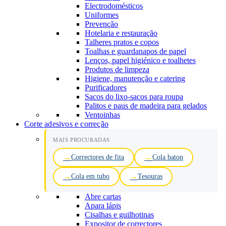
Electrodomésticos
Uniformes
Prevenção
Hotelaria e restauração
Talheres pratos e copos
Toalhas e guardanapos de papel
Lenços, papel higiénico e toalhetes
Produtos de limpeza
Higiene, manutenção e catering
Purificadores
Sacos do lixo-sacos para roupa
Palitos e paus de madeira para gelados
Ventoinhas
Corte adesivos e correção
MAIS PROCURADAS
Correctores de fita
Cola baton
Cola em tubo
Tesouras
Abre cartas
Apara lápis
Cisalhas e guilhotinas
Expositor de correctores