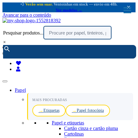
💨
Verão sem suar.
Ventoinhas em stock — envio em 48h.
×
Ver modelos →
Avançar para o conteúdo
Pesquisar produtos...
×
encomendar por telefone :
216 003 523
(chamada rede fixa nacional)
Papel
MAIS PROCURADAS
Etiquetas
Papel fotocópia
Papel e etiquetas
Cartão cinza e cartão pluma
Cartolinas