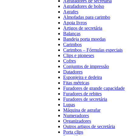
Agrafadores de secretária
Agrafadores de bolso
Agrafes
Almofadas para carimbo
Apoia livros
Artigos de secretária
Balanças
Bandeja porta moedas
Carimbos
Carimbos – Fórmulas especiais
Clips e pioneses
Cofres
Conjuntos de impressão
Datadores
Esponjeira e dedeira
Fitas métricas
Furadores de grande capacidade
Furadores de rebites
Furadores de secretária
Lupas
Máquina de agrafar
Numeradores
Organizadores
Outros artigos de secretária
Porta clips