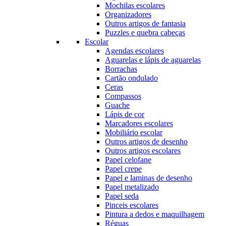
Mochilas escolares
Organizadores
Outros artigos de fantasia
Puzzles e quebra cabeças
Escolar
Agendas escolares
Aguarelas e lápis de aguarelas
Borrachas
Cartão ondulado
Ceras
Compassos
Guache
Lápis de cor
Marcadores escolares
Mobiliário escolar
Outros artigos de desenho
Outros artigos escolares
Papel celofane
Papel crepe
Papel e laminas de desenho
Papel metalizado
Papel seda
Pinceis escolares
Pintura a dedos e maquilhagem
Réguas