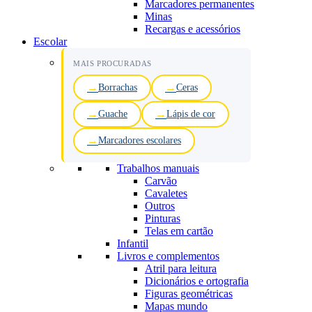
Marcadores permanentes
Minas
Recargas e acessórios
Escolar
MAIS PROCURADAS
Borrachas
Ceras
Guache
Lápis de cor
Marcadores escolares
Trabalhos manuais
Carvão
Cavaletes
Outros
Pinturas
Telas em cartão
Infantil
Livros e complementos
Atril para leitura
Dicionários e ortografia
Figuras geométricas
Mapas mundo