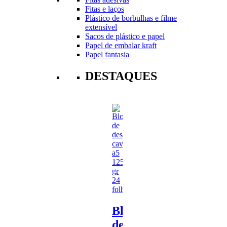
Fitas e laços
Plástico de borbulhas e filme
extensível
Sacos de plástico e papel
Papel de embalar kraft
Papel fantasia
DESTAQUES
Bloco
de