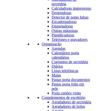
secretária
Calculadoras impressoras
Destruidoras
Detector de notas falsas
Encadernadoras
Etiquetadoras
Outras máquinas
Plastificadoras
Telefones e gravadores
Organização
Agendas
Calendários porta
calendários
Conjuntos de secretária
Diários
Listas telefónicas
Malas
Pastas porta documentos
Pastas porta folio em
pele
Porta cartões visita
Complementos de escritório
Agrafadores de secretária
Agrafadores de bolso
Agrafes