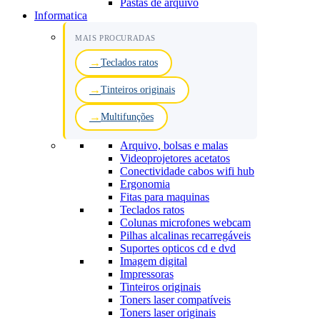
Pastas de arquivo
Informatica
MAIS PROCURADAS
Teclados ratos
Tinteiros originais
Multifunções
Arquivo, bolsas e malas
Videoprojetores acetatos
Conectividade cabos wifi hub
Ergonomia
Fitas para maquinas
Teclados ratos
Colunas microfones webcam
Pilhas alcalinas recarregáveis
Suportes opticos cd e dvd
Imagem digital
Impressoras
Tinteiros originais
Toners laser compatíveis
Toners laser originais