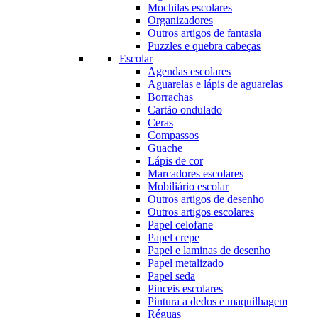
Mochilas escolares
Organizadores
Outros artigos de fantasia
Puzzles e quebra cabeças
Escolar
Agendas escolares
Aguarelas e lápis de aguarelas
Borrachas
Cartão ondulado
Ceras
Compassos
Guache
Lápis de cor
Marcadores escolares
Mobiliário escolar
Outros artigos de desenho
Outros artigos escolares
Papel celofane
Papel crepe
Papel e laminas de desenho
Papel metalizado
Papel seda
Pinceis escolares
Pintura a dedos e maquilhagem
Réguas