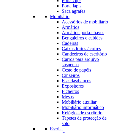
Porta clips
Porta lápis
Saca agrafes
Mobiliário
Acessórios de mobiliário
Armários
Armários porta-chaves
Bengaleiros e cabides
Cadeiras
Caixas fortes / cofres
Candeeiros de escritório
Carros para arquivo
suspenso
Cesto de papéis
Cinzeiros
Escadas/bancos
Expositores
Ficheiros
Mesas
Mobiliário auxiliar
Mobiliário informático
Relógios de escritório
Tapetes de protecção de
solo
Escrita