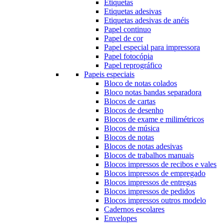
Etiquetas
Etiquetas adesivas
Etiquetas adesivas de anéis
Papel continuo
Papel de cor
Papel especial para impressora
Papel fotocópia
Papel reprográfico
Papeis especiais
Bloco de notas colados
Bloco notas bandas separadora
Blocos de cartas
Blocos de desenho
Blocos de exame e milimétricos
Blocos de música
Blocos de notas
Blocos de notas adesivas
Blocos de trabalhos manuais
Blocos impressos de recibos e vales
Blocos impressos de empregado
Blocos impressos de entregas
Blocos impressos de pedidos
Blocos impressos outros modelo
Cadernos escolares
Envelopes