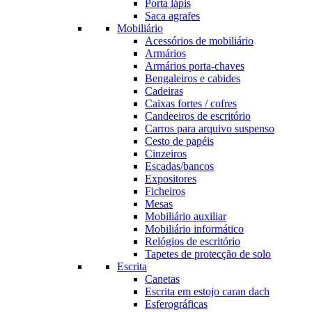
Porta lápis
Saca agrafes
Mobiliário
Acessórios de mobiliário
Armários
Armários porta-chaves
Bengaleiros e cabides
Cadeiras
Caixas fortes / cofres
Candeeiros de escritório
Carros para arquivo suspenso
Cesto de papéis
Cinzeiros
Escadas/bancos
Expositores
Ficheiros
Mesas
Mobiliário auxiliar
Mobiliário informático
Relógios de escritório
Tapetes de protecção de solo
Escrita
Canetas
Escrita em estojo caran dach
Esferográficas