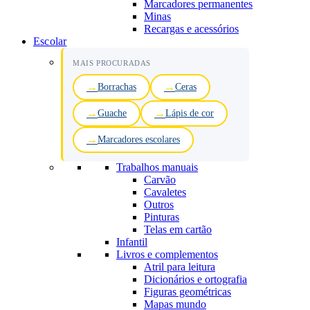
Marcadores permanentes
Minas
Recargas e acessórios
Escolar
MAIS PROCURADAS
Borrachas
Ceras
Guache
Lápis de cor
Marcadores escolares
Trabalhos manuais
Carvão
Cavaletes
Outros
Pinturas
Telas em cartão
Infantil
Livros e complementos
Atril para leitura
Dicionários e ortografia
Figuras geométricas
Mapas mundo