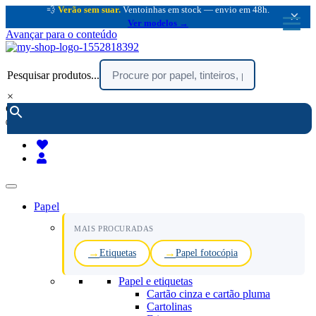
💨
Verão sem suar.
Ventoinhas em stock — envio em 48h.
×
Ver modelos →
Avançar para o conteúdo
Pesquisar produtos...
×
encomendar por telefone :
216 003 523
(chamada rede fixa nacional)
Papel
MAIS PROCURADAS
Etiquetas
Papel fotocópia
Papel e etiquetas
Cartão cinza e cartão pluma
Cartolinas