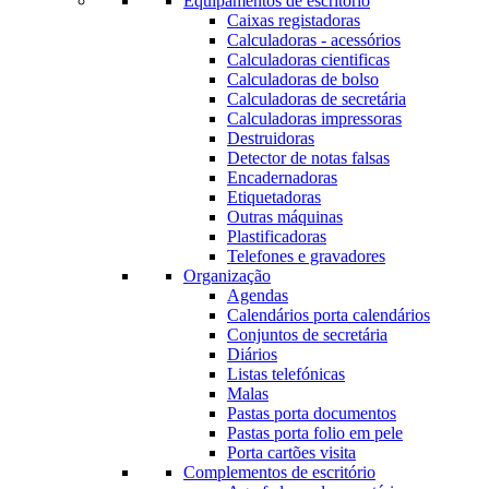
Equipamentos de escritório
Caixas registadoras
Calculadoras - acessórios
Calculadoras cientificas
Calculadoras de bolso
Calculadoras de secretária
Calculadoras impressoras
Destruidoras
Detector de notas falsas
Encadernadoras
Etiquetadoras
Outras máquinas
Plastificadoras
Telefones e gravadores
Organização
Agendas
Calendários porta calendários
Conjuntos de secretária
Diários
Listas telefónicas
Malas
Pastas porta documentos
Pastas porta folio em pele
Porta cartões visita
Complementos de escritório