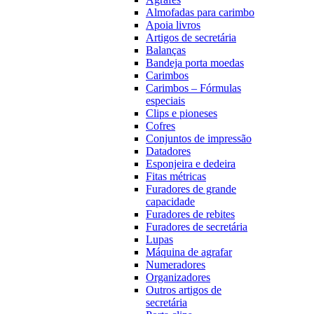
Almofadas para carimbo
Apoia livros
Artigos de secretária
Balanças
Bandeja porta moedas
Carimbos
Carimbos – Fórmulas
especiais
Clips e pioneses
Cofres
Conjuntos de impressão
Datadores
Esponjeira e dedeira
Fitas métricas
Furadores de grande
capacidade
Furadores de rebites
Furadores de secretária
Lupas
Máquina de agrafar
Numeradores
Organizadores
Outros artigos de
secretária