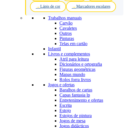
Lápis de cor
Marcadores escolares
Trabalhos manuais
Carvão
Cavaletes
Outros
Pinturas
Telas em cartão
Infantil
Livros e complementos
Atril para leitura
Dicionários e ortografia
Figuras geométricas
Mapas mundo
Rolos forra livros
Jogos e ofertas
Baralhos de cartas
Capas fantasia lp
Entretenimento e ofertas
Escrita
Estojo
Estojos de pintura
Jogos de mesa
Jogos didácticos