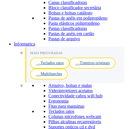
Capas classificadoras
Bloco classificador secretária
Bolsas e bolsas catálogo
Pastas de anéis em polipropileno
Pasta elásticos polipropileno
Pastas classificadoras
Pastas de anéis em cartão
Pastas de arquivo
Informatica
MAIS PROCURADAS
Teclados ratos
Tinteiros originais
Multifunções
Arquivo, bolsas e malas
Videoprojetores acetatos
Conectividade cabos wifi hub
Ergonomia
Fitas para maquinas
Teclados ratos
Colunas microfones webcam
Pilhas alcalinas recarregáveis
Suportes opticos cd e dvd