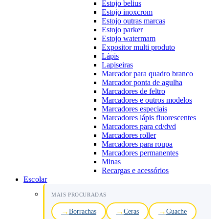
Estojo belius
Estojo inoxcrom
Estojo outras marcas
Estojo parker
Estojo watermam
Expositor multi produto
Lápis
Lapiseiras
Marcador para quadro branco
Marcador ponta de agulha
Marcadores de feltro
Marcadores e outros modelos
Marcadores especiais
Marcadores lápis fluorescentes
Marcadores para cd/dvd
Marcadores roller
Marcadores para roupa
Marcadores permanentes
Minas
Recargas e acessórios
Escolar
MAIS PROCURADAS
Borrachas
Ceras
Guache