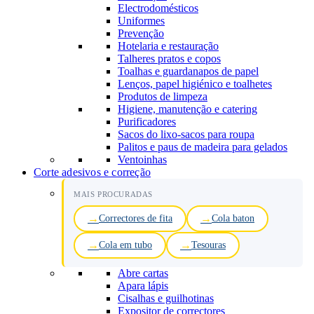
Electrodomésticos
Uniformes
Prevenção
Hotelaria e restauração
Talheres pratos e copos
Toalhas e guardanapos de papel
Lenços, papel higiénico e toalhetes
Produtos de limpeza
Higiene, manutenção e catering
Purificadores
Sacos do lixo-sacos para roupa
Palitos e paus de madeira para gelados
Ventoinhas
Corte adesivos e correção
MAIS PROCURADAS
Correctores de fita
Cola baton
Cola em tubo
Tesouras
Abre cartas
Apara lápis
Cisalhas e guilhotinas
Expositor de correctores