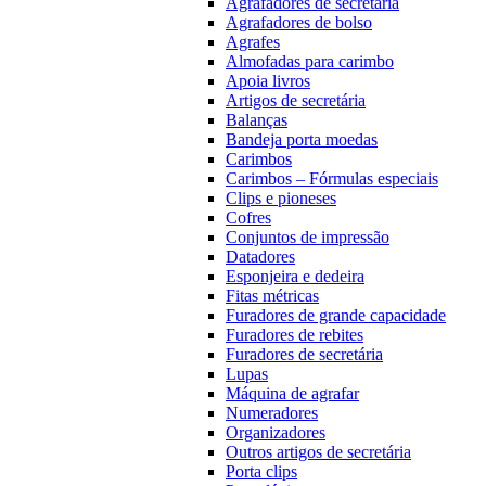
Agrafadores de secretária
Agrafadores de bolso
Agrafes
Almofadas para carimbo
Apoia livros
Artigos de secretária
Balanças
Bandeja porta moedas
Carimbos
Carimbos – Fórmulas especiais
Clips e pioneses
Cofres
Conjuntos de impressão
Datadores
Esponjeira e dedeira
Fitas métricas
Furadores de grande capacidade
Furadores de rebites
Furadores de secretária
Lupas
Máquina de agrafar
Numeradores
Organizadores
Outros artigos de secretária
Porta clips