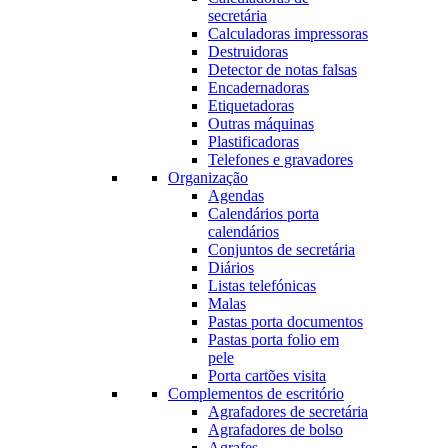
secretária
Calculadoras impressoras
Destruidoras
Detector de notas falsas
Encadernadoras
Etiquetadoras
Outras máquinas
Plastificadoras
Telefones e gravadores
Organização
Agendas
Calendários porta
calendários
Conjuntos de secretária
Diários
Listas telefónicas
Malas
Pastas porta documentos
Pastas porta folio em
pele
Porta cartões visita
Complementos de escritório
Agrafadores de secretária
Agrafadores de bolso
Agrafes