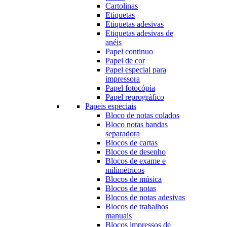
Cartolinas
Etiquetas
Etiquetas adesivas
Etiquetas adesivas de
anéis
Papel continuo
Papel de cor
Papel especial para
impressora
Papel fotocópia
Papel reprográfico
Papeis especiais
Bloco de notas colados
Bloco notas bandas
separadora
Blocos de cartas
Blocos de desenho
Blocos de exame e
milimétricos
Blocos de música
Blocos de notas
Blocos de notas adesivas
Blocos de trabalhos
manuais
Blocos impressos de