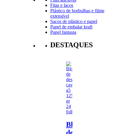
Fitas e laços
Plástico de borbulhas e filme
extensível
Sacos de plástico e papel
Papel de embalar kraft
Papel fantasia
DESTAQUES
Bloco
de