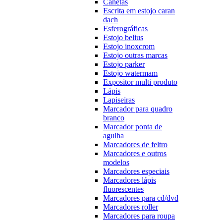
Canetas
Escrita em estojo caran
dach
Esferográficas
Estojo belius
Estojo inoxcrom
Estojo outras marcas
Estojo parker
Estojo watermam
Expositor multi produto
Lápis
Lapiseiras
Marcador para quadro
branco
Marcador ponta de
agulha
Marcadores de feltro
Marcadores e outros
modelos
Marcadores especiais
Marcadores lápis
fluorescentes
Marcadores para cd/dvd
Marcadores roller
Marcadores para roupa