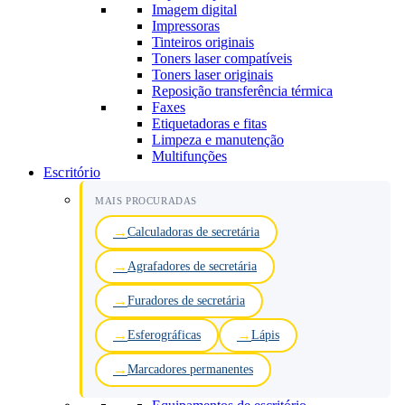
Imagem digital
Impressoras
Tinteiros originais
Toners laser compatíveis
Toners laser originais
Reposição transferência térmica
Faxes
Etiquetadoras e fitas
Limpeza e manutenção
Multifunções
Escritório
MAIS PROCURADAS
Calculadoras de secretária
Agrafadores de secretária
Furadores de secretária
Esferográficas
Lápis
Marcadores permanentes