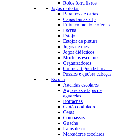
Rolos forra livros
Jogos e ofertas
Baralhos de cartas
Capas fantasia lp
Entretenimento e ofertas
Escrita
Estojo
Estojos de pintura
Jogos de mesa
Jogos didácticos
Mochilas escolares
Organizadores
Outros artigos de fantasia
Puzzles e quebra cabeças
Escolar
Agendas escolares
Aguarelas e lápis de
aguarelas
Borrachas
Cartão ondulado
Ceras
Compassos
Guache
Lápis de cor
Marcadores escolares