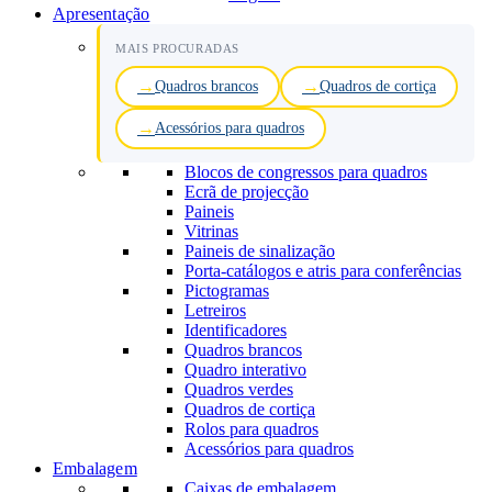
Apresentação
MAIS PROCURADAS
Quadros brancos
Quadros de cortiça
Acessórios para quadros
Blocos de congressos para quadros
Ecrã de projecção
Paineis
Vitrinas
Paineis de sinalização
Porta-catálogos e atris para conferências
Pictogramas
Letreiros
Identificadores
Quadros brancos
Quadro interativo
Quadros verdes
Quadros de cortiça
Rolos para quadros
Acessórios para quadros
Embalagem
Caixas de embalagem