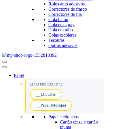
Rolos auto adesivos
Correctores de frasco
Correctores de fita
Cola baton
Cola em spray
Cola em tubo
Colas escolares
Tesouras
Outros adesivos
Menu
de
navegação
Papel
MAIS PROCURADAS
Etiquetas
Papel fotocópia
Papel e etiquetas
Cartão cinza e cartão
pluma