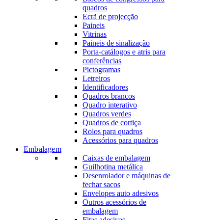
quadros
Ecrã de projecção
Paineis
Vitrinas
Paineis de sinalização
Porta-catálogos e atris para
conferências
Pictogramas
Letreiros
Identificadores
Quadros brancos
Quadro interativo
Quadros verdes
Quadros de cortiça
Rolos para quadros
Acessórios para quadros
Embalagem
Caixas de embalagem
Guilhotina metálica
Desenrolador e máquinas de
fechar sacos
Envelopes auto adesivos
Outros acessórios de
embalagem
Fitas adesivas