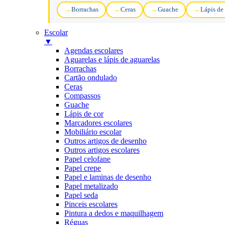
Borrachas
Ceras
Guache
Lápis de
Escolar
▼
Agendas escolares
Aguarelas e lápis de aguarelas
Borrachas
Cartão ondulado
Ceras
Compassos
Guache
Lápis de cor
Marcadores escolares
Mobiliário escolar
Outros artigos de desenho
Outros artigos escolares
Papel celofane
Papel crepe
Papel e laminas de desenho
Papel metalizado
Papel seda
Pinceis escolares
Pintura a dedos e maquilhagem
Réguas