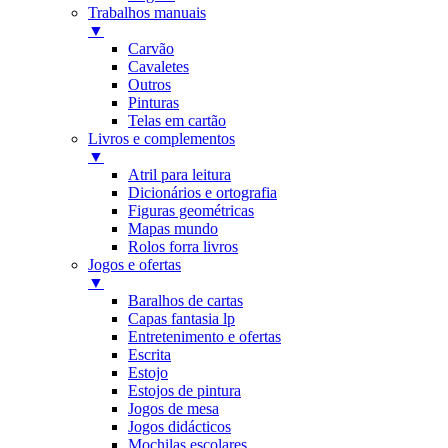
Trabalhos manuais
▼
Carvão
Cavaletes
Outros
Pinturas
Telas em cartão
Livros e complementos
▼
Atril para leitura
Dicionários e ortografia
Figuras geométricas
Mapas mundo
Rolos forra livros
Jogos e ofertas
▼
Baralhos de cartas
Capas fantasia lp
Entretenimento e ofertas
Escrita
Estojo
Estojos de pintura
Jogos de mesa
Jogos didácticos
Mochilas escolares