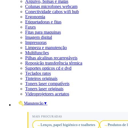
Arquivo, bolsas e malas
Colunas microfones webcam
Conectividade cabos wifi hub
Ergonomia
Etiquetadoras e fitas
Faxes
Fitas para maquinas
Imagem digital
Impressoras
Limpeza e manutenção
Multifunções
Pilhas alcalinas recarregáveis
Reposição transferência térmica
Suportes opticos cd e dvd
Teclados ratos
Tinteiros originais
Toners laser compatíveis
Toners laser originais
Videoprojetores acetatos
Manutenção
▼
MAIS PROCURADAS
Lenços, papel higiénico e toalhetes
Produtos de 