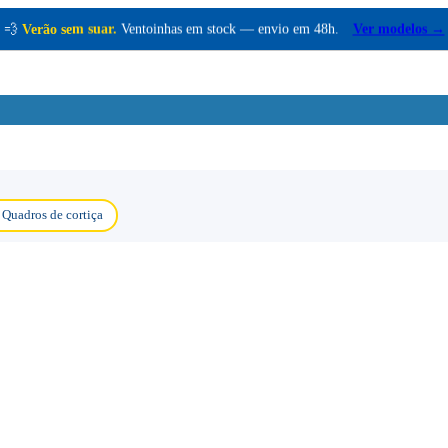
💨
Verão sem suar.
Ventoinhas em stock — envio em 48h.
Ver modelos →
Quadros de cortiça