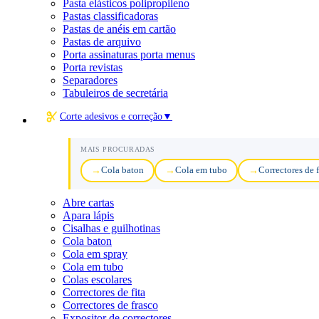
Pasta elásticos polipropileno
Pastas classificadoras
Pastas de anéis em cartão
Pastas de arquivo
Porta assinaturas porta menus
Porta revistas
Separadores
Tabuleiros de secretária
Corte adesivos e correção
▼
MAIS PROCURADAS
Cola baton
Cola em tubo
Correctores de f
Abre cartas
Apara lápis
Cisalhas e guilhotinas
Cola baton
Cola em spray
Cola em tubo
Colas escolares
Correctores de fita
Correctores de frasco
Expositor de correctores