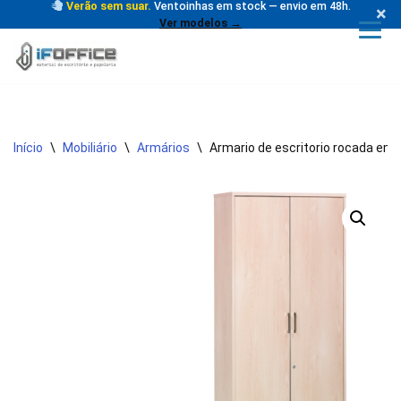
Verão sem suar.
Ventoinhas em stock — envio em 48h.
×
Ver modelos →
Avançar
para
o
conteúdo
Início
\
Mobiliário
\
Armários
\
Armario de escritorio rocada em 