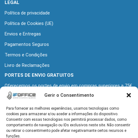
LEGAL
Política de privacidade
Política de Cookies (UE)
Envios e Entregas
Pagamentos Seguros
Termos e Condições
Livro de Reclamações
PORTES DE ENVIO GRATUITOS
Oferecemos os portes de envio em compras superiores a 75€
+iva
Gerir o Consentimento
Para fornecer as melhores experiências, usamos tecnologias como
MORADA
cookies para armazenar e/ou aceder a informações do dispositivo.
Alameda Grupo Desportivo Alcochetense 139
Consentir com essas tecnologias nos permitirá processar dados, como
2890-110 Alcochete
comportamento de navegação ou IDs exclusivos neste site. Não consentir
ou retirar o consentimento pode afetar negativamante certos recursos e
funções.