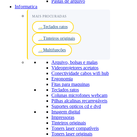
Pastas de arquivo
Informatica
MAIS PROCURADAS
Teclados ratos
Tinteiros originais
Multifunções
Arquivo, bolsas e malas
Videoprojetores acetatos
Conectividade cabos wifi hub
Ergonomia
Fitas para maquinas
Teclados ratos
Colunas microfones webcam
Pilhas alcalinas recarregáveis
Suportes opticos cd e dvd
Imagem digital
Impressoras
Tinteiros originais
Toners laser compatíveis
Toners laser originais