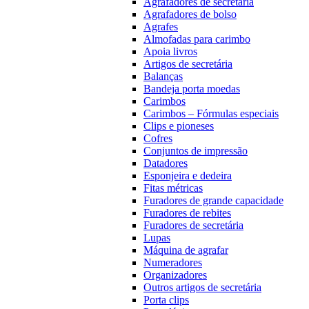
Agrafadores de secretária
Agrafadores de bolso
Agrafes
Almofadas para carimbo
Apoia livros
Artigos de secretária
Balanças
Bandeja porta moedas
Carimbos
Carimbos – Fórmulas especiais
Clips e pioneses
Cofres
Conjuntos de impressão
Datadores
Esponjeira e dedeira
Fitas métricas
Furadores de grande capacidade
Furadores de rebites
Furadores de secretária
Lupas
Máquina de agrafar
Numeradores
Organizadores
Outros artigos de secretária
Porta clips