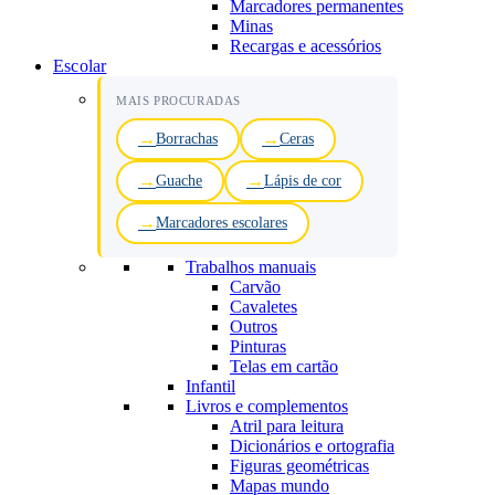
Marcadores permanentes
Minas
Recargas e acessórios
Escolar
MAIS PROCURADAS
Borrachas
Ceras
Guache
Lápis de cor
Marcadores escolares
Trabalhos manuais
Carvão
Cavaletes
Outros
Pinturas
Telas em cartão
Infantil
Livros e complementos
Atril para leitura
Dicionários e ortografia
Figuras geométricas
Mapas mundo