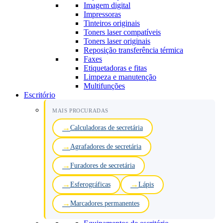
Imagem digital
Impressoras
Tinteiros originais
Toners laser compatíveis
Toners laser originais
Reposição transferência térmica
Faxes
Etiquetadoras e fitas
Limpeza e manutenção
Multifunções
Escritório
MAIS PROCURADAS
Calculadoras de secretária
Agrafadores de secretária
Furadores de secretária
Esferográficas
Lápis
Marcadores permanentes