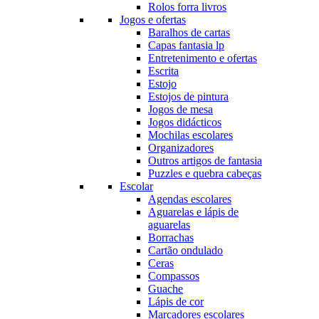
Rolos forra livros
Jogos e ofertas
Baralhos de cartas
Capas fantasia lp
Entretenimento e ofertas
Escrita
Estojo
Estojos de pintura
Jogos de mesa
Jogos didácticos
Mochilas escolares
Organizadores
Outros artigos de fantasia
Puzzles e quebra cabeças
Escolar
Agendas escolares
Aguarelas e lápis de
aguarelas
Borrachas
Cartão ondulado
Ceras
Compassos
Guache
Lápis de cor
Marcadores escolares