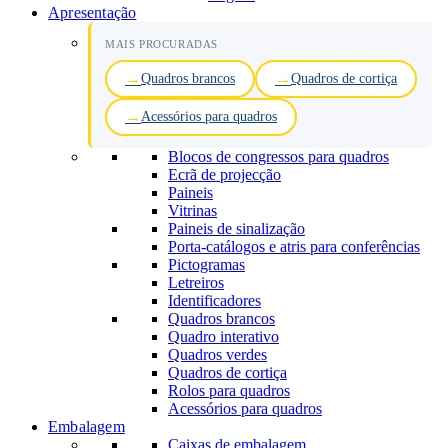
Apresentação
MAIS PROCURADAS
Quadros brancos
Quadros de cortiça
Acessórios para quadros
Blocos de congressos para quadros
Ecrã de projecção
Paineis
Vitrinas
Paineis de sinalização
Porta-catálogos e atris para conferências
Pictogramas
Letreiros
Identificadores
Quadros brancos
Quadro interativo
Quadros verdes
Quadros de cortiça
Rolos para quadros
Acessórios para quadros
Embalagem
Caixas de embalagem