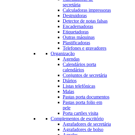
secretária
Calculadoras impressoras
Destruidoras
Detector de notas falsas
Encadernadoras
Etiquetadoras
Outras máquinas
Plastificadoras
Telefones e gravadores
Organização
Agendas
Calendários porta
calendários
Conjuntos de secretária
Diários
Listas telefónicas
Malas
Pastas porta documentos
Pastas porta folio em
pele
Porta cartões visita
Complementos de escritório
Agrafadores de secretária
Agrafadores de bolso
Agrafes