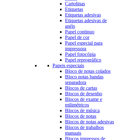
Cartolinas
Etiquetas
Etiquetas adesivas
Etiquetas adesivas de
anéis
Papel continuo
Papel de cor
Papel especial para
impressora
Papel fotocópia
Papel reprográfico
Papeis especiais
Bloco de notas colados
Bloco notas bandas
separadora
Blocos de cartas
Blocos de desenho
Blocos de exame e
milimétricos
Blocos de música
Blocos de notas
Blocos de notas adesivas
Blocos de trabalhos
manuais
Blocos impressos de