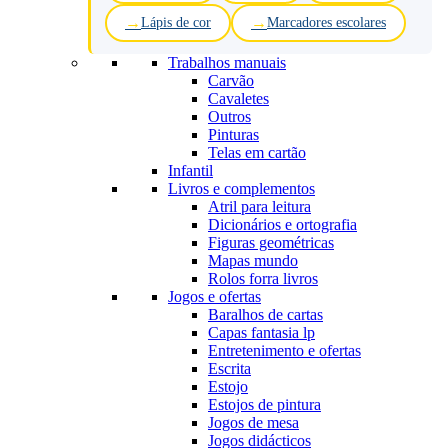
Lápis de cor
Marcadores escolares
Trabalhos manuais
Carvão
Cavaletes
Outros
Pinturas
Telas em cartão
Infantil
Livros e complementos
Atril para leitura
Dicionários e ortografia
Figuras geométricas
Mapas mundo
Rolos forra livros
Jogos e ofertas
Baralhos de cartas
Capas fantasia lp
Entretenimento e ofertas
Escrita
Estojo
Estojos de pintura
Jogos de mesa
Jogos didácticos