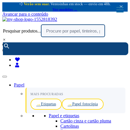
💨
Verão sem suar.
Ventoinhas em stock — envio em 48h.
×
Ver modelos →
Avançar para o conteúdo
Pesquisar produtos...
×
encomendar por telefone :
216 003 523
(chamada rede fixa nacional)
Papel
MAIS PROCURADAS
Etiquetas
Papel fotocópia
Papel e etiquetas
Cartão cinza e cartão pluma
Cartolinas