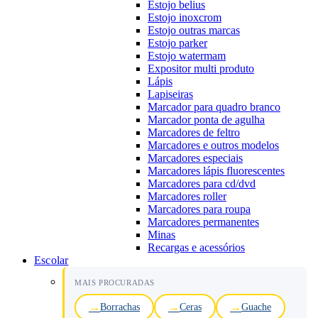
Estojo belius
Estojo inoxcrom
Estojo outras marcas
Estojo parker
Estojo watermam
Expositor multi produto
Lápis
Lapiseiras
Marcador para quadro branco
Marcador ponta de agulha
Marcadores de feltro
Marcadores e outros modelos
Marcadores especiais
Marcadores lápis fluorescentes
Marcadores para cd/dvd
Marcadores roller
Marcadores para roupa
Marcadores permanentes
Minas
Recargas e acessórios
Escolar
MAIS PROCURADAS
Borrachas
Ceras
Guache