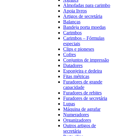
Almofadas para carimbo
Apoia livros
Artigos de secretária
Balanças
Bandeja porta moedas
Carimbos
Carimbos – Fórmulas
especiais
Clips e pioneses
Cofres
Conjuntos de impressão
Datadores
Esponjeira e dedeira
Fitas métricas
Furadores de grande
capacidade
Furadores de rebites
Furadores de secretária
Lupas
Máquina de agrafar
Numeradores
Organizadores
Outros artigos de
secretária