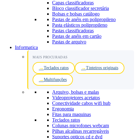
Capas classificadoras
Bloco classificador secretária
Bolsas e bolsas catálogo
Pastas de anéis em polipropileno
Pasta elásticos polipropileno
Pastas classificadoras
Pastas de anéis em cartão
Pastas de arquivo
Informatica
MAIS PROCURADAS
Teclados ratos
Tinteiros originais
Multifunções
Arquivo, bolsas e malas
Videoprojetores acetatos
Conectividade cabos wifi hub
Ergonomia
Fitas para maquinas
Teclados ratos
Colunas microfones webcam
Pilhas alcalinas recarregáveis
Suportes opticos cd e dvd