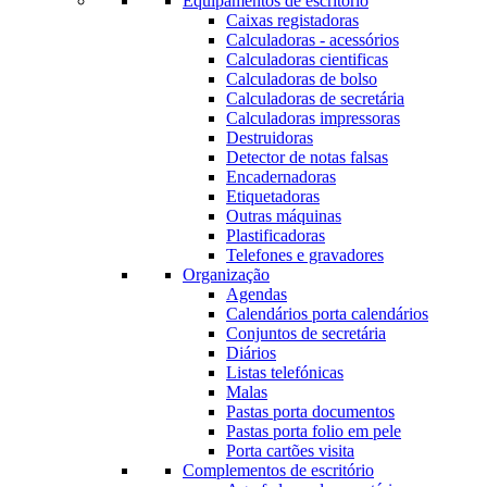
Equipamentos de escritório
Caixas registadoras
Calculadoras - acessórios
Calculadoras cientificas
Calculadoras de bolso
Calculadoras de secretária
Calculadoras impressoras
Destruidoras
Detector de notas falsas
Encadernadoras
Etiquetadoras
Outras máquinas
Plastificadoras
Telefones e gravadores
Organização
Agendas
Calendários porta calendários
Conjuntos de secretária
Diários
Listas telefónicas
Malas
Pastas porta documentos
Pastas porta folio em pele
Porta cartões visita
Complementos de escritório