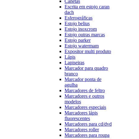
Canetas
Escrita em estojo caran
dach
Esferográficas
Estojo belius
Estojo inoxcrom
Estojo outras marcas
Estojo parker
Estojo watermam
Expositor multi produto
Lápis
Lapiseiras
Marcador para quadro
branco
Marcador ponta de
agulha
Marcadores de feltro
Marcadores e outros
modelos
Marcadores especiais
Marcadores lápis
fluorescentes
Marcadores para cd/dvd
Marcadores roller
Marcadores para roupa