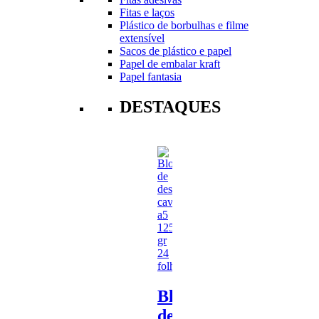
Fitas e laços
Plástico de borbulhas e filme
extensível
Sacos de plástico e papel
Papel de embalar kraft
Papel fantasia
DESTAQUES
Bloco
de