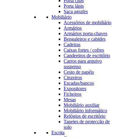
Porta clips
Porta lápis
Saca agrafes
Mobiliário
Acessórios de mobiliário
Armários
Armários porta-chaves
Bengaleiros e cabides
Cadeiras
Caixas fortes / cofres
Candeeiros de escritório
Carros para arquivo
suspenso
Cesto de papéis
Cinzeiros
Escadas/bancos
Expositores
Ficheiros
Mesas
Mobiliário auxiliar
Mobiliário informático
Relógios de escritório
Tapetes de protecção de
solo
Escrita