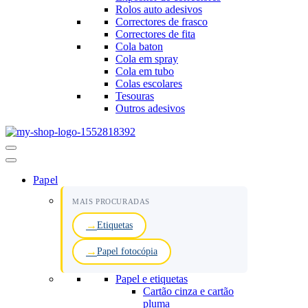
Rolos auto adesivos
Correctores de frasco
Correctores de fita
Cola baton
Cola em spray
Cola em tubo
Colas escolares
Tesouras
Outros adesivos
Menu
de
navegação
Papel
MAIS PROCURADAS
Etiquetas
Papel fotocópia
Papel e etiquetas
Cartão cinza e cartão
pluma