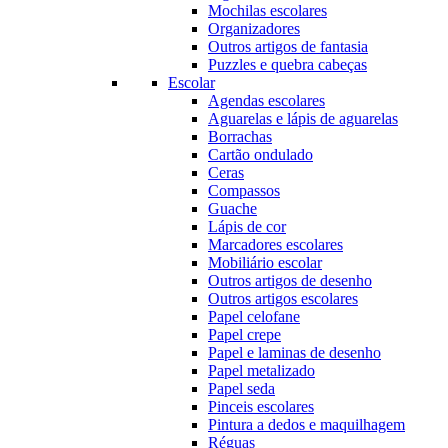
Mochilas escolares
Organizadores
Outros artigos de fantasia
Puzzles e quebra cabeças
Escolar
Agendas escolares
Aguarelas e lápis de aguarelas
Borrachas
Cartão ondulado
Ceras
Compassos
Guache
Lápis de cor
Marcadores escolares
Mobiliário escolar
Outros artigos de desenho
Outros artigos escolares
Papel celofane
Papel crepe
Papel e laminas de desenho
Papel metalizado
Papel seda
Pinceis escolares
Pintura a dedos e maquilhagem
Réguas