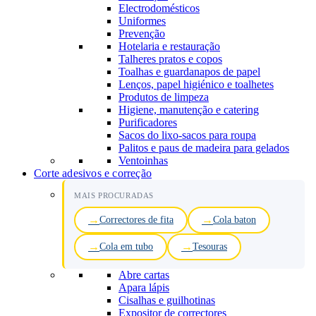
Electrodomésticos
Uniformes
Prevenção
Hotelaria e restauração
Talheres pratos e copos
Toalhas e guardanapos de papel
Lenços, papel higiénico e toalhetes
Produtos de limpeza
Higiene, manutenção e catering
Purificadores
Sacos do lixo-sacos para roupa
Palitos e paus de madeira para gelados
Ventoinhas
Corte adesivos e correção
MAIS PROCURADAS
Correctores de fita
Cola baton
Cola em tubo
Tesouras
Abre cartas
Apara lápis
Cisalhas e guilhotinas
Expositor de correctores