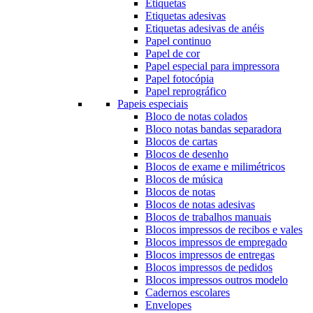
Etiquetas
Etiquetas adesivas
Etiquetas adesivas de anéis
Papel continuo
Papel de cor
Papel especial para impressora
Papel fotocópia
Papel reprográfico
Papeis especiais
Bloco de notas colados
Bloco notas bandas separadora
Blocos de cartas
Blocos de desenho
Blocos de exame e milimétricos
Blocos de música
Blocos de notas
Blocos de notas adesivas
Blocos de trabalhos manuais
Blocos impressos de recibos e vales
Blocos impressos de empregado
Blocos impressos de entregas
Blocos impressos de pedidos
Blocos impressos outros modelo
Cadernos escolares
Envelopes