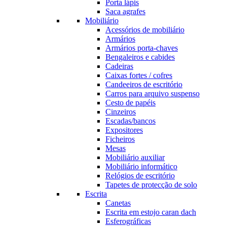
Porta lápis
Saca agrafes
Mobiliário
Acessórios de mobiliário
Armários
Armários porta-chaves
Bengaleiros e cabides
Cadeiras
Caixas fortes / cofres
Candeeiros de escritório
Carros para arquivo suspenso
Cesto de papéis
Cinzeiros
Escadas/bancos
Expositores
Ficheiros
Mesas
Mobiliário auxiliar
Mobiliário informático
Relógios de escritório
Tapetes de protecção de solo
Escrita
Canetas
Escrita em estojo caran dach
Esferográficas