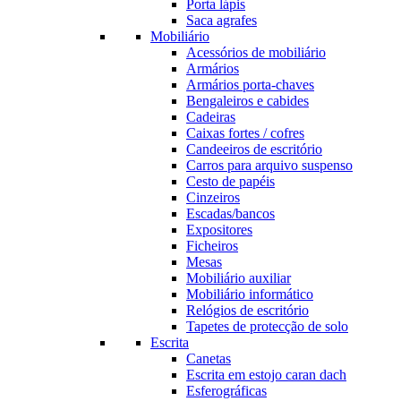
Porta lápis
Saca agrafes
Mobiliário
Acessórios de mobiliário
Armários
Armários porta-chaves
Bengaleiros e cabides
Cadeiras
Caixas fortes / cofres
Candeeiros de escritório
Carros para arquivo suspenso
Cesto de papéis
Cinzeiros
Escadas/bancos
Expositores
Ficheiros
Mesas
Mobiliário auxiliar
Mobiliário informático
Relógios de escritório
Tapetes de protecção de solo
Escrita
Canetas
Escrita em estojo caran dach
Esferográficas