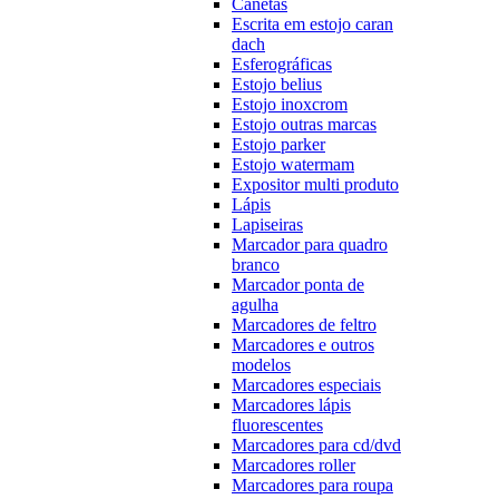
Canetas
Escrita em estojo caran
dach
Esferográficas
Estojo belius
Estojo inoxcrom
Estojo outras marcas
Estojo parker
Estojo watermam
Expositor multi produto
Lápis
Lapiseiras
Marcador para quadro
branco
Marcador ponta de
agulha
Marcadores de feltro
Marcadores e outros
modelos
Marcadores especiais
Marcadores lápis
fluorescentes
Marcadores para cd/dvd
Marcadores roller
Marcadores para roupa