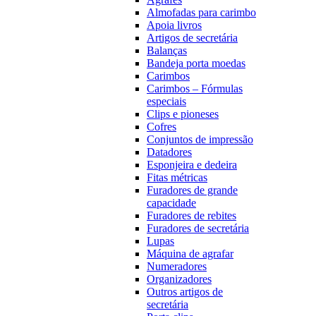
Almofadas para carimbo
Apoia livros
Artigos de secretária
Balanças
Bandeja porta moedas
Carimbos
Carimbos – Fórmulas
especiais
Clips e pioneses
Cofres
Conjuntos de impressão
Datadores
Esponjeira e dedeira
Fitas métricas
Furadores de grande
capacidade
Furadores de rebites
Furadores de secretária
Lupas
Máquina de agrafar
Numeradores
Organizadores
Outros artigos de
secretária