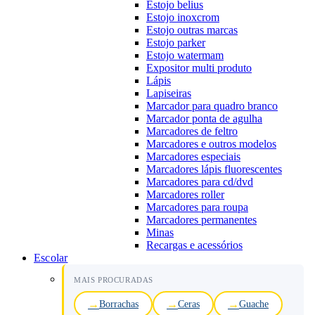
Estojo belius
Estojo inoxcrom
Estojo outras marcas
Estojo parker
Estojo watermam
Expositor multi produto
Lápis
Lapiseiras
Marcador para quadro branco
Marcador ponta de agulha
Marcadores de feltro
Marcadores e outros modelos
Marcadores especiais
Marcadores lápis fluorescentes
Marcadores para cd/dvd
Marcadores roller
Marcadores para roupa
Marcadores permanentes
Minas
Recargas e acessórios
Escolar
MAIS PROCURADAS
Borrachas
Ceras
Guache