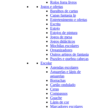
Rolos forra livros
Jogos e ofertas
Baralhos de cartas
Capas fantasia lp
Entretenimento e ofertas
Escrita
Estojo
Estojos de pintura
Jogos de mesa
Jogos didácticos
Mochilas escolares
Organizadores
Outros artigos de fantasia
Puzzles e quebra cabeças
Escolar
Agendas escolares
Aguarelas e lápis de
aguarelas
Borrachas
Cartão ondulado
Ceras
Compassos
Guache
Lápis de cor
Marcadores escolares