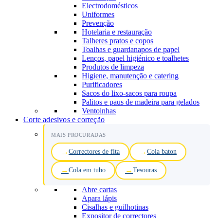
Electrodomésticos
Uniformes
Prevenção
Hotelaria e restauração
Talheres pratos e copos
Toalhas e guardanapos de papel
Lenços, papel higiénico e toalhetes
Produtos de limpeza
Higiene, manutenção e catering
Purificadores
Sacos do lixo-sacos para roupa
Palitos e paus de madeira para gelados
Ventoinhas
Corte adesivos e correção
MAIS PROCURADAS
Correctores de fita
Cola baton
Cola em tubo
Tesouras
Abre cartas
Apara lápis
Cisalhas e guilhotinas
Expositor de correctores