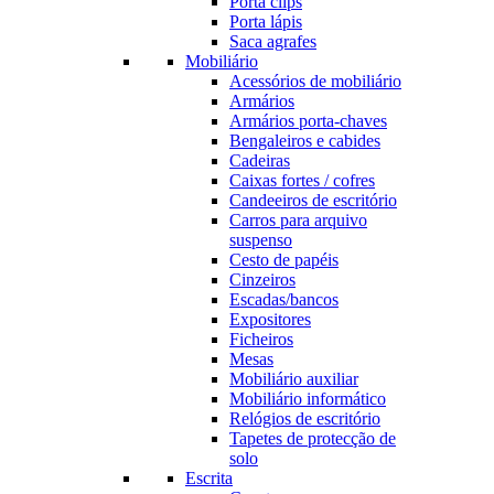
Porta clips
Porta lápis
Saca agrafes
Mobiliário
Acessórios de mobiliário
Armários
Armários porta-chaves
Bengaleiros e cabides
Cadeiras
Caixas fortes / cofres
Candeeiros de escritório
Carros para arquivo
suspenso
Cesto de papéis
Cinzeiros
Escadas/bancos
Expositores
Ficheiros
Mesas
Mobiliário auxiliar
Mobiliário informático
Relógios de escritório
Tapetes de protecção de
solo
Escrita