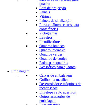
quadros
Ecrã de projecção
Paineis
Vitrinas
Paineis de sinalização
Porta-catálogos e atris para
conferências
Pictogramas
Letreiros
Identificadores
Quadros brancos
Quadro interativo
Quadros verdes
Quadros de cortiça
Rolos para quadros
Acessórios para quadros
Embalagem
Caixas de embalagem
Guilhotina metálica
Desenrolador e máquinas de
fechar sacos
Envelopes auto adesivos
Outros acessórios de
embalagem
Fitas adesivas