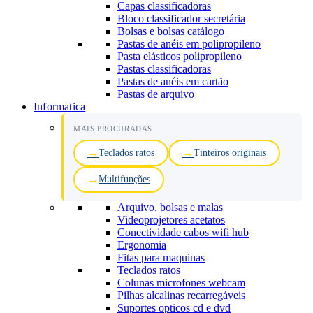
Capas classificadoras
Bloco classificador secretária
Bolsas e bolsas catálogo
Pastas de anéis em polipropileno
Pasta elásticos polipropileno
Pastas classificadoras
Pastas de anéis em cartão
Pastas de arquivo
Informatica
MAIS PROCURADAS
Teclados ratos
Tinteiros originais
Multifunções
Arquivo, bolsas e malas
Videoprojetores acetatos
Conectividade cabos wifi hub
Ergonomia
Fitas para maquinas
Teclados ratos
Colunas microfones webcam
Pilhas alcalinas recarregáveis
Suportes opticos cd e dvd