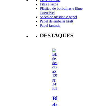
Fitas e laços
Plástico de borbulhas e filme
extensível
Sacos de plástico e papel
Papel de embalar kraft
Papel fantasia
DESTAQUES
Bloco
de