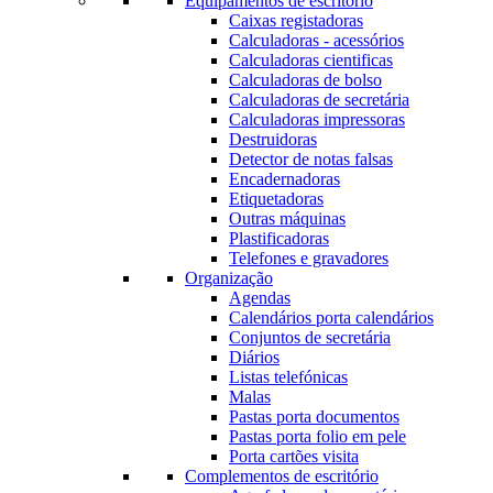
Equipamentos de escritório
Caixas registadoras
Calculadoras - acessórios
Calculadoras cientificas
Calculadoras de bolso
Calculadoras de secretária
Calculadoras impressoras
Destruidoras
Detector de notas falsas
Encadernadoras
Etiquetadoras
Outras máquinas
Plastificadoras
Telefones e gravadores
Organização
Agendas
Calendários porta calendários
Conjuntos de secretária
Diários
Listas telefónicas
Malas
Pastas porta documentos
Pastas porta folio em pele
Porta cartões visita
Complementos de escritório