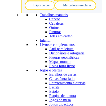
Lápis de cor
Marcadores escolares
Trabalhos manuais
Carvão
Cavaletes
Outros
Pinturas
Telas em cartão
Infantil
Livros e complementos
Atril para leitura
Dicionários e ortografia
Figuras geométricas
Mapas mundo
Rolos forra livros
Jogos e ofertas
Baralhos de cartas
Capas fantasia lp
Entretenimento e ofertas
Escrita
Estojo
Estojos de pintura
Jogos de mesa
Jogos didácticos