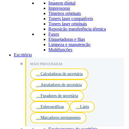
Imagem digital
Impressoras
Tinteiros originais
Toners laser compatíveis
Toners laser originais
Reposição transferência térmica
Faxes
Etiquetadoras e fitas
Limpeza e manutenção
Multifunções
Escritório
MAIS PROCURADAS
Calculadoras de secretária
Agrafadores de secretária
Furadores de secretária
Esferográficas
Lápis
Marcadores permanentes