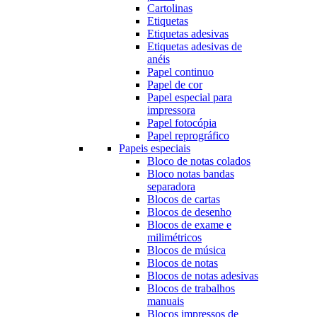
Cartolinas
Etiquetas
Etiquetas adesivas
Etiquetas adesivas de
anéis
Papel continuo
Papel de cor
Papel especial para
impressora
Papel fotocópia
Papel reprográfico
Papeis especiais
Bloco de notas colados
Bloco notas bandas
separadora
Blocos de cartas
Blocos de desenho
Blocos de exame e
milimétricos
Blocos de música
Blocos de notas
Blocos de notas adesivas
Blocos de trabalhos
manuais
Blocos impressos de