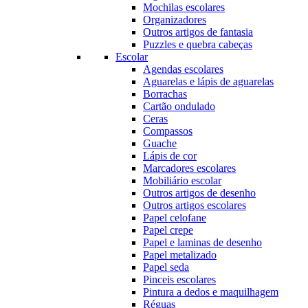
Mochilas escolares
Organizadores
Outros artigos de fantasia
Puzzles e quebra cabeças
Escolar
Agendas escolares
Aguarelas e lápis de aguarelas
Borrachas
Cartão ondulado
Ceras
Compassos
Guache
Lápis de cor
Marcadores escolares
Mobiliário escolar
Outros artigos de desenho
Outros artigos escolares
Papel celofane
Papel crepe
Papel e laminas de desenho
Papel metalizado
Papel seda
Pinceis escolares
Pintura a dedos e maquilhagem
Réguas