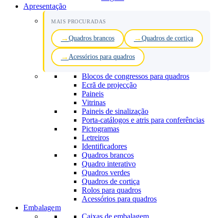
Apresentação
MAIS PROCURADAS
Quadros brancos
Quadros de cortiça
Acessórios para quadros
Blocos de congressos para quadros
Ecrã de projecção
Paineis
Vitrinas
Paineis de sinalização
Porta-catálogos e atris para conferências
Pictogramas
Letreiros
Identificadores
Quadros brancos
Quadro interativo
Quadros verdes
Quadros de cortiça
Rolos para quadros
Acessórios para quadros
Embalagem
Caixas de embalagem