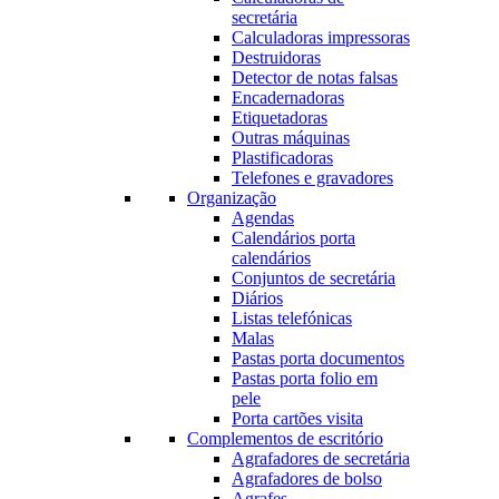
secretária
Calculadoras impressoras
Destruidoras
Detector de notas falsas
Encadernadoras
Etiquetadoras
Outras máquinas
Plastificadoras
Telefones e gravadores
Organização
Agendas
Calendários porta
calendários
Conjuntos de secretária
Diários
Listas telefónicas
Malas
Pastas porta documentos
Pastas porta folio em
pele
Porta cartões visita
Complementos de escritório
Agrafadores de secretária
Agrafadores de bolso
Agrafes