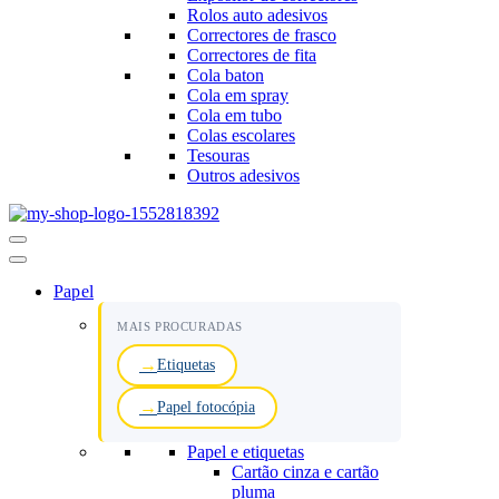
Rolos auto adesivos
Correctores de frasco
Correctores de fita
Cola baton
Cola em spray
Cola em tubo
Colas escolares
Tesouras
Outros adesivos
Menu
de
navegação
Papel
MAIS PROCURADAS
Etiquetas
Papel fotocópia
Papel e etiquetas
Cartão cinza e cartão
pluma