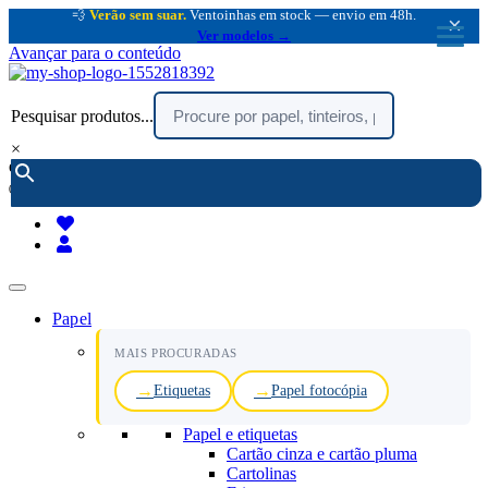
💨
Verão sem suar.
Ventoinhas em stock — envio em 48h.
×
Ver modelos →
Avançar para o conteúdo
Pesquisar produtos...
×
encomendar por telefone :
216 003 523
(chamada rede fixa nacional)
Papel
MAIS PROCURADAS
Etiquetas
Papel fotocópia
Papel e etiquetas
Cartão cinza e cartão pluma
Cartolinas