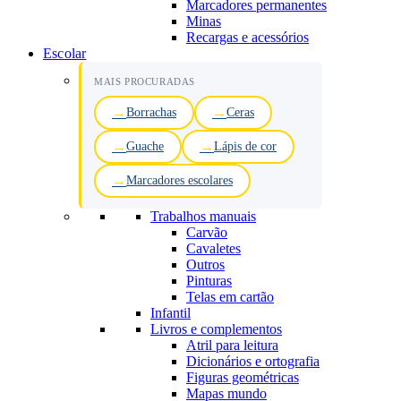
Marcadores permanentes
Minas
Recargas e acessórios
Escolar
MAIS PROCURADAS
Borrachas
Ceras
Guache
Lápis de cor
Marcadores escolares
Trabalhos manuais
Carvão
Cavaletes
Outros
Pinturas
Telas em cartão
Infantil
Livros e complementos
Atril para leitura
Dicionários e ortografia
Figuras geométricas
Mapas mundo