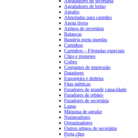
Agrafadores de secretária
Agrafadores de bolso
Agrafes
Almofadas para carimbo
Apoia livros
Artigos de secretária
Balanças
Bandeja porta moedas
Carimbos
Carimbos – Fórmulas especiais
Clips e pioneses
Cofres
Conjuntos de impressão
Datadores
Esponjeira e dedeira
Fitas métricas
Furadores de grande capacidade
Furadores de rebites
Furadores de secretária
Lupas
Máquina de agrafar
Numeradores
Organizadores
Outros artigos de secretária
Porta clips