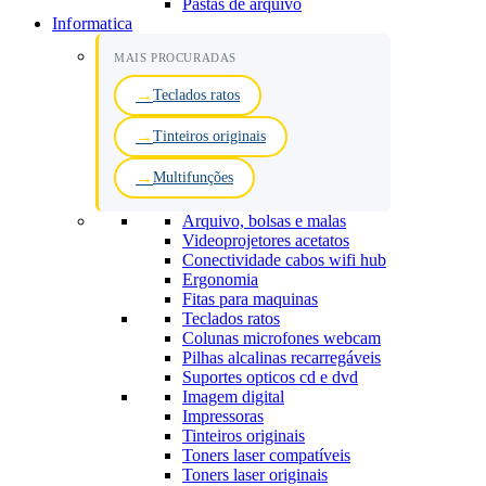
Pastas de arquivo
Informatica
MAIS PROCURADAS
Teclados ratos
Tinteiros originais
Multifunções
Arquivo, bolsas e malas
Videoprojetores acetatos
Conectividade cabos wifi hub
Ergonomia
Fitas para maquinas
Teclados ratos
Colunas microfones webcam
Pilhas alcalinas recarregáveis
Suportes opticos cd e dvd
Imagem digital
Impressoras
Tinteiros originais
Toners laser compatíveis
Toners laser originais