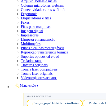
Arquivo, bolsas e malas
Colunas microfones webcam
Conectividade cabos wifi hub
Ergonomia
Etiquetadoras e fitas
Faxes
Fitas para maquinas
Imagem digital
Impressoras
Limpeza e manutenção
Multifunções
Pilhas alcalinas recarregáveis
Reposição transferência térmica
Suportes opticos cd e dvd
Teclados ratos
Tinteiros originais
Toners laser compatíveis
Toners laser originais
Videoprojetores acetatos
Manutenção
▼
MAIS PROCURADAS
Lenços, papel higiénico e toalhetes
Produtos de 