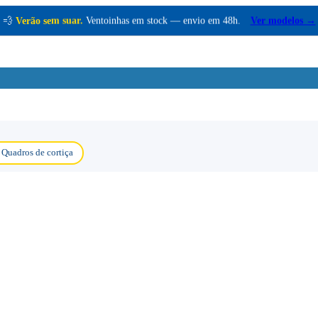
💨
Verão sem suar.
Ventoinhas em stock — envio em 48h.
Ver modelos →
Quadros de cortiça