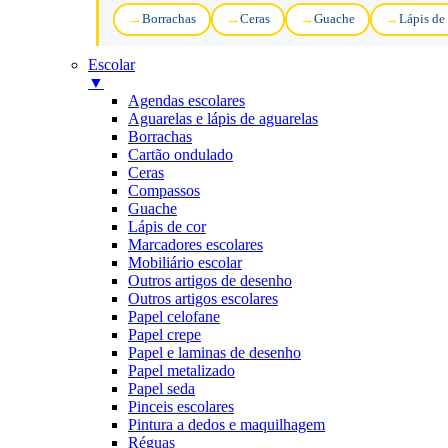
Borrachas
Ceras
Guache
Lápis de
Escolar
▼
Agendas escolares
Aguarelas e lápis de aguarelas
Borrachas
Cartão ondulado
Ceras
Compassos
Guache
Lápis de cor
Marcadores escolares
Mobiliário escolar
Outros artigos de desenho
Outros artigos escolares
Papel celofane
Papel crepe
Papel e laminas de desenho
Papel metalizado
Papel seda
Pinceis escolares
Pintura a dedos e maquilhagem
Réguas