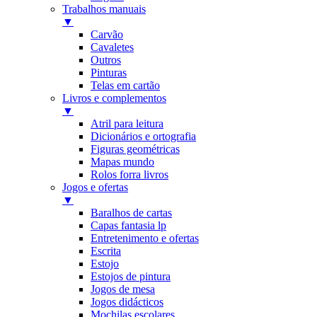
Trabalhos manuais
▼
Carvão
Cavaletes
Outros
Pinturas
Telas em cartão
Livros e complementos
▼
Atril para leitura
Dicionários e ortografia
Figuras geométricas
Mapas mundo
Rolos forra livros
Jogos e ofertas
▼
Baralhos de cartas
Capas fantasia lp
Entretenimento e ofertas
Escrita
Estojo
Estojos de pintura
Jogos de mesa
Jogos didácticos
Mochilas escolares