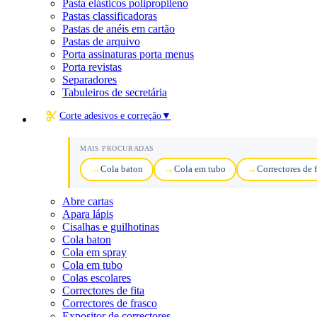
Pasta elásticos polipropileno
Pastas classificadoras
Pastas de anéis em cartão
Pastas de arquivo
Porta assinaturas porta menus
Porta revistas
Separadores
Tabuleiros de secretária
Corte adesivos e correção
▼
MAIS PROCURADAS
Cola baton
Cola em tubo
Correctores de f
Abre cartas
Apara lápis
Cisalhas e guilhotinas
Cola baton
Cola em spray
Cola em tubo
Colas escolares
Correctores de fita
Correctores de frasco
Expositor de correctores