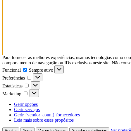
Para fornecer as melhores experiências, usamos tecnologias como coo
comportamento de navegação ou IDs exclusivos neste site. Não consent
Funcional
Funcional
Sempre ativo
Preferências
Preferências
Estatísticas
Estatísticas
Marketing
Marketing
Gerir opções
Gerir serviços
Gerir {vendor_count} fornecedores
Leia mais sobre esses propósitos
Ver prefer
Aceitar
Negar
Ver preferências
Guardar preferências