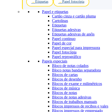
Etiquetas
Papel fotocópia
Papel e etiquetas
Cartão cinza e cartão pluma
Cartolinas
Etiquetas
Etiquetas adesivas
Etiquetas adesivas de anéis
Papel continuo
Papel de cor
Papel especial para impressora
Papel fotocópia
Papel reprográfico
Papeis especiais
Bloco de notas colados
Bloco notas bandas separadora
Blocos de cartas
Blocos de desenho
Blocos de exame e milimétricos
Blocos de música
Blocos de notas
Blocos de notas adesivas
Blocos de trabalhos manuais
Blocos impressos de recibos e vales
Blocos impressos de empregado