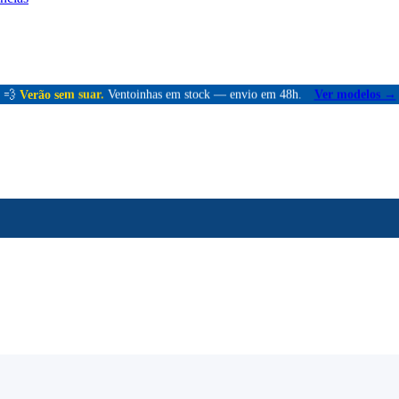
💨
Verão sem suar.
Ventoinhas em stock — envio em 48h.
Ver modelos →